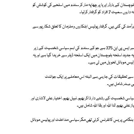
لوچستان کے بارڈر ایریا پر چھاپہ مار کر سندھ میں اسلحے کی کوشش کو
ملزمان کے قبضے سے کلاشنکوف، رائفل اور 2 ہزار 350 گولیاں برآمد کی گئی ہیں، گرفتار پولیس اہلکاروں و ملزمان کا تعلق شکارپور سے
ذرائع کے مطابق جیکب آباد پولیس کی جانب سے پکڑی گئی پولیس موبائل کا نمبر ایس پی این 375 ہے جو کے سندھ کی اہم سیاسی شخصیت کے زیر
 جدید اسلحہ بلوچستان میں ایک اسلحہ ڈیلر سے خریدا گیا ہے اور یہ
ولیس موبائل تحویل میں لی ہے۔
ے سے تحقیقات کی جارہی ہے البتہ اس معاملے پر ایک جوائنٹ
ی صدر شامل ہیں۔
سی شخصیت کے رشتے دار ذاکر بھیو، نبیل بھیو، اختیار علی لاشاری اور
ی بھیو، ثنا اللہ اور بقا اللہ شامل ہیں۔
ہنگامی پریس کانفرنس کرنی تھی مگر سیاسی مداخلت اور پولیس موبائل