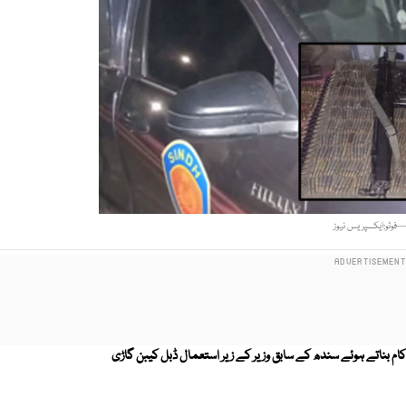
فوٹو:ایکسپریس نیوز
کام بناتے ہوئے سندھ کے سابق وزیر کے زیر استعمال ڈبل کیبن گاڑی