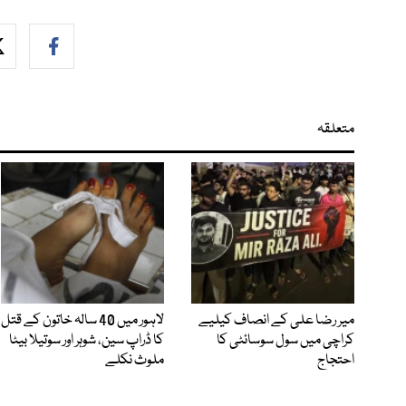
متعلقہ
میر رضا علی کے انصاف کیلیے
لاہور میں 40 سالہ خاتون کے قتل
کراچی میں سول سوسائٹی کا
کا ڈراپ سین، شوہر اور سوتیلا بیٹا
احتجاج
ملوث نکلے