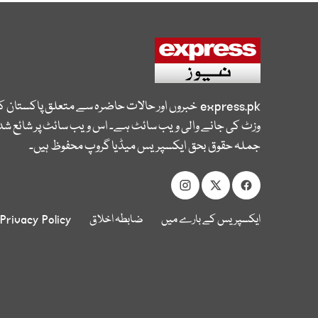
express.pk
خبروں اور حالات حاضرہ سے متعلق پاکستان 
وزٹ کی جانے والی ویب سائٹ ہے۔ اس ویب سائٹ پر شائع شدہ
جملہ حقوق بحق ایکسپریس میڈیا گروپ محفوظ ہیں۔
ایکسپریس کے بارے میں
ضابطہ اخلاق
Privacy Policy