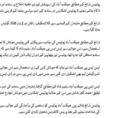
پولیس ذرائع کے مطابق جیکب آباد کی اسپیشل ٹیم نے خفیہ اطلاع پر سندھ اور ب
ناکام بناتے ہوئے 3 پولیس اہلکاروں اور سندھ کے اہم سیاسی رہنما کے قریبی رشتہ داروں سمیت 7 افراد کو گرفتار کرلیا۔
ذرائع کے مطابق 
بتایا گیا ہے۔
استعمال ہے۔ اس حوالے سے ایس ایس پی جیکب آباد سلیم شاہ کا کہنا ہے کہ یہ
سندھ منتقل کیا جارہا تھا، پولیس نے چھاپے کے دوران ایک ڈبل کیبن اور ایک پ
ایس ایس پی جیکب آباد نے بتایا کہ موبائل کس کے زیر استعمال ہے اس حوال
انٹروگیشن ٹیم بھی تشکیل دی گئی ہے جس میں ڈی ایس پی سٹی اور ڈی ایس پ
ایس ایس پی جیکب آباد سلیم شاہ کے مطابق گرفتار ملزمان میں سندھ کی اہم سیا
توفیق احمد گجر شامل ہیں اس کے علاوہ پولیس اہلکاروں میں موبائل انچارج امتیاز عل
پولیس ذرائع بتاتے ہیں جیکب آباد پولیس کو اسلحے کی برآمدگی کے حوالے سے 
کی شناخت ہونے کے بعد پریس کانفرنس ملتوی کردی گئی ہے۔