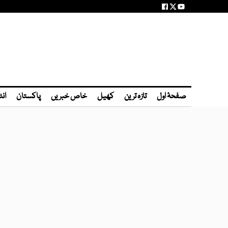
صفحۂ اول
تازہ ترین
کھیل
خاص خبریں
پاکستان
انٹ