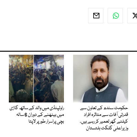
حکومت سندھ کے تعاون سے
راولپنڈی میں والد کے ساتھ گاڑی
قدرتی آفات سے متاثرہ افراد
میں بیٹھنے کے دوران 6 سالہ
کیلئے گھر تعمیر کر رہے ہیں،
بچی پراسرار طور پر لاپتا
وزیراعلیٰ گلگت بلتستان