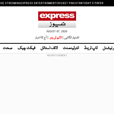
IVE STREAMING
EXPRESS ENTERTAINMENT
CRICKET PAKISTAN
TODAY'S PAPER
AUGUST 07, 2026
اشتہار لگائیں |
لائیو ٹی وی
| آج کا اخبار
ر نیشنل
ٹاپ ٹرینڈ
انٹرٹینمنٹ
لائف اسٹائل
فیکٹ چیک
صحت