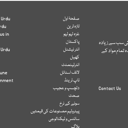
صفحۂ اول
 Urdu
تازہ ترین
rdu
غزہ لہو لہو
ws in
پاکستان
کی سب سے زیادہ
انٹر نیشنل
 Urdu
 تمام مواد کے
کھیل
انٹرٹینمنٹ
لائف اسٹائل
bune
ٹاپ ٹرینڈ
inment
دلچسپ و عجیب
Contact Us
صحت
سونے کے نرخ
پیٹرولیم مصنوعات کی قیمتیں
سائنس و ٹیکنالوجی
بلاگ