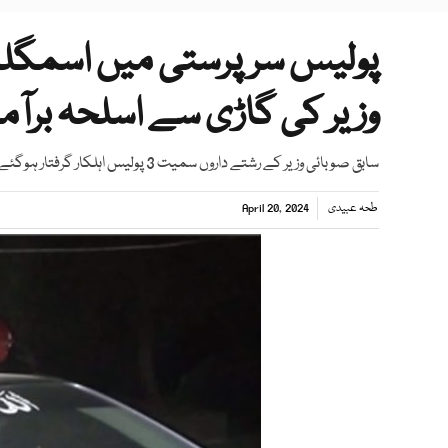
پولیس سرپرستی میں اسمگ
وزیر کی گاڑی سے اسلحہ برآم
سابق صوبائی وزیر کے رشتے داروں سمیت 3 پولیس اہلکار گرفتار ہوگئے، سیاسی مداخلت پر پولیس نے پریس کانفرنس منسوخ کردی
طحہ عبیدی
April 20, 2024