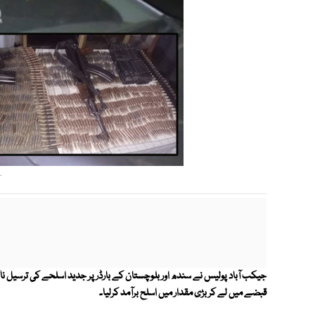
—
جیکب آباد پولیس نے سندھ اور بلوچستان کے بارڈر پر جدید اسلحے کی ترسیل نا
قبضے میں لے کر بڑی مقدار میں اسلح برآمد کرلیا۔