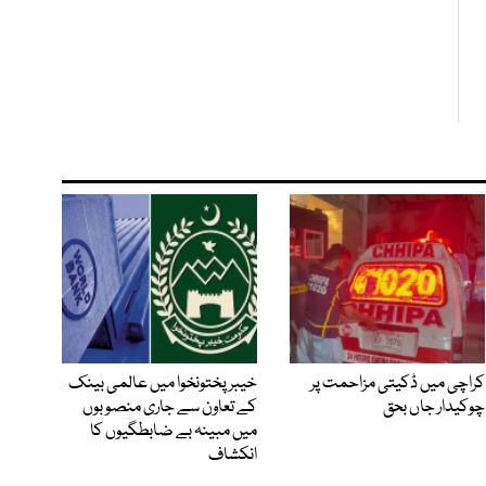
کراچی میں ڈکیتی مزاحمت پر
خیبرپختونخوا میں عالمی بینک
چوکیدار جاں بحق
کے تعاون سے جاری منصوبوں
میں مبینہ بے ضابطگیوں کا
انکشاف