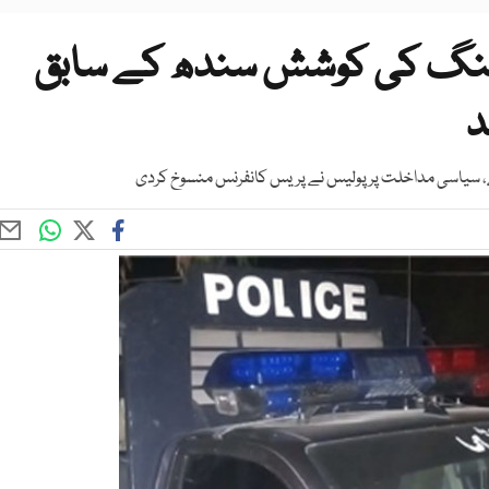
لنگ کی کوشش سندھ کے سابق
د