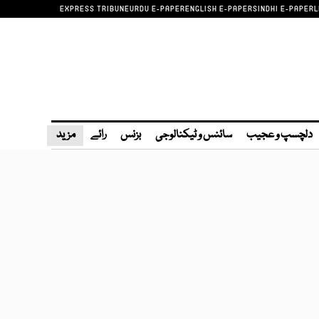
EXPRESS TRIBUNE
URDU E-PAPER
ENGLISH E-PAPER
SINDHI E-PAPER
L
دلچسپ و عجیب
سائنس و ٹیکنالوجی
بزنس
رائے
مزید