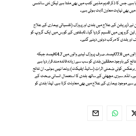
رہا ہے، جس کا ذکر قدیم مذہبی کتب میں بھی ملتا ہے لیکن نئی سائنسی
 میں بھی نہایت معاون ثابت ہوتی ہے۔
 نے ڈپریشن کے علاج میں ہلدی اور پروزک (نفسیاتی بیماری کے علاج
کی دوائی کا نام) کے اثرات جاننے کے لئے 60 مریضوں پر ایک تحقیق کی، جنہیں تین گروپوں میں تقسیم کردیا گیا۔ 6ہفتوں کے کورس میں ایک گروپ کو
تحقیق کے نتائج میں یہ بات سامنے آئی کہ پروزک اور ہلدی کا مرکب اکٹھا لینے والوں میں 77.8فیصد، صرف پروزک لینے والوں میں 64.7فیصد جبکہ
ں 62.5 فیصد بہتری آئی لیکن ان نتائج کے باوجود محققین ہلدی کو سب سے زیادہ فائدہ مند قرار دیا ہے
عکس کوئی ضمنی اثرات (سائیڈ ایفیکٹ) رونما نہیں ہوئے۔ ان نتائج
ا ہے۔ انڈہ، سبزی، مچھلی کے ساتھ ہلدی کا استعمال انسانی صحت کے
 سے موجود بیماری کے علاج میں بھی معاونت کرتا ہے، لہذا ہلدی کو