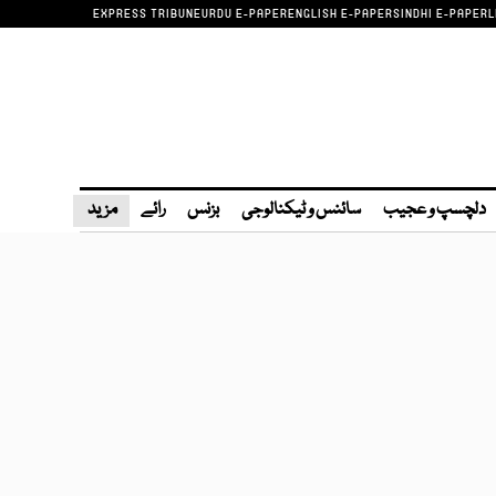
EXPRESS TRIBUNE
URDU E-PAPER
ENGLISH E-PAPER
SINDHI E-PAPER
L
دلچسپ و عجیب
سائنس و ٹیکنالوجی
بزنس
رائے
مزید