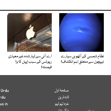
نظامِ شمسی کے آٹھویں سیارے
اے آئی سے تیار شدہ غیر معیاری
نیپچون سے متعلق اہم انکشاف!
رپورٹس کے سبب ایپل کا بڑا
فیصلہ!
صفحۂ اول
 Urdu
تازہ ترین
rdu
غزہ لہو لہو
ws in
پاکستان