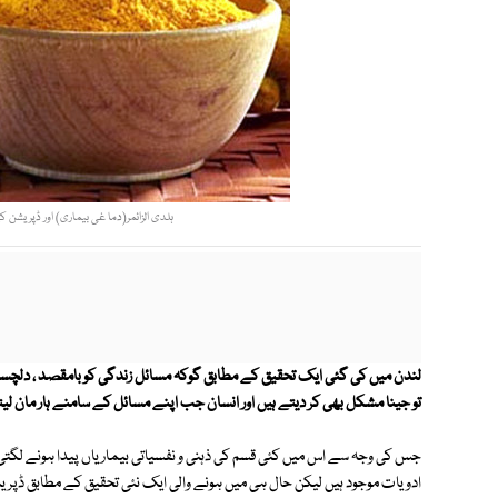
ہلدی الزائمر(دما غی بیماری) اور ڈپریشن ک
لندن میں کی گئی ایک تحقیق کے مطابق گوکہ مسائل زندگی کو بامقصد ، دلچس
تو جینا مشکل بھی کر دیتے ہیں اور انسان جب اپنے مسائل کے سامنے ہار مان لیت
جس کی وجہ سے اس میں کئی قسم کی ذہنی و نفسیاتی بیماریاں پیدا ہونے لگتی 
ادویات موجود ہیں لیکن حال ہی میں ہونے والی ایک نئی تحقیق کے مطابق ڈپریش