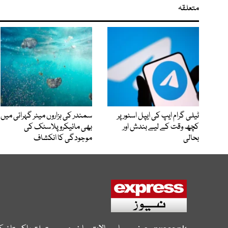
متعلقہ
ٹیلی گرام ایپ کی ایپل اسٹور پر
سمندر کی ہزاروں میٹر گہرائی میں
کچھ وقت کے لیے بندش اور
بھی مائیکرو پلاسٹک کی
بحالی
موجودگی کا انکشاف