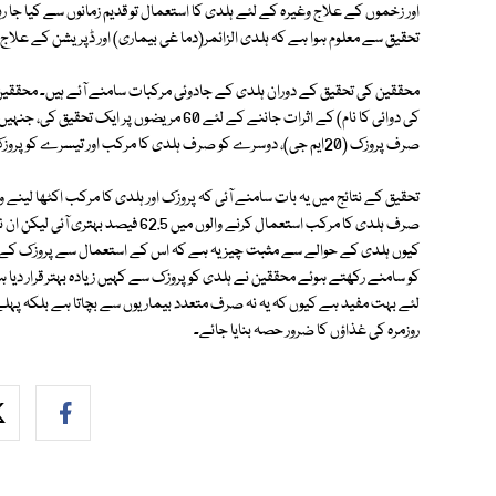
اور زخموں کے علاج وغیرہ کے لئے ہلدی کا استعمال تو قدیم زمانوں سے کیا جا 
تحقیق سے معلوم ہوا ہے کہ ہلدی الزائمر(دما غی بیماری) اور ڈپریشن کے علاج
محققین کی تحقیق کے دوران ہلدی کے جادوئی مرکبات سامنے آئے ہیں۔ محققین
صرف پروزک (20ایم جی)، دوسرے کو صرف ہلدی کا مرکب اور تیسرے کو پروزک اور ہلدی کا مرکب دونوں دیئے گئے۔
صرف ہلدی کا مرکب استعمال کرنے والوں می
کیوں ہلدی کے حوالے سے مثبت چیز یہ ہے کہ اس کے استعمال سے پروزک کے بر
کو سامنے رکھتے ہوئے محققین نے ہلدی کو پروزک سے کہیں زیادہ بہتر قرار دی
لئے بہت مفید ہے کیوں کہ یہ نہ صرف متعدد بیماریوں سے بچاتا ہے بلکہ پہلے
روزمرہ کی غذاؤں کا ضرور حصہ بنایا جائے۔