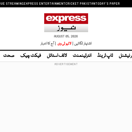
IVE STREAMING
EXPRESS ENTERTAINMENT
CRICKET PAKISTAN
TODAY'S PAPER
AUGUST 05, 2026
اشتہار لگائیں |
لائیو ٹی وی
| آج کا اخبار
ر نیشنل
ٹاپ ٹرینڈ
انٹرٹینمنٹ
لائف اسٹائل
فیکٹ چیک
صحت