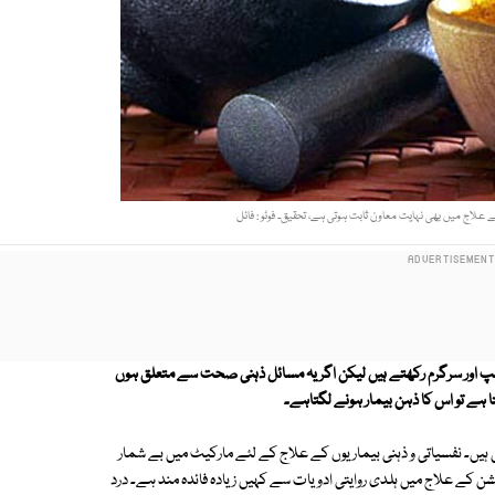
ے علاج میں بھی نہایت معاون ثابت ہوتی ہے، تحقیق۔ فوٹو : فائل
پ اور سرگرم رکھتے ہیں لیکن اگر یہ مسائل ذہنی صحت سے متعلق ہوں
ا ہے تو اس کا ذہن بیمار ہونے لگتاہے۔
ہیں۔ نفسیاتی و ذہنی بیماریوں کے علاج کے لئے مارکیٹ میں بے شمار
ن کے علاج میں ہلدی روایتی ادویات سے کہیں زیادہ فائدہ مند ہے۔ درد