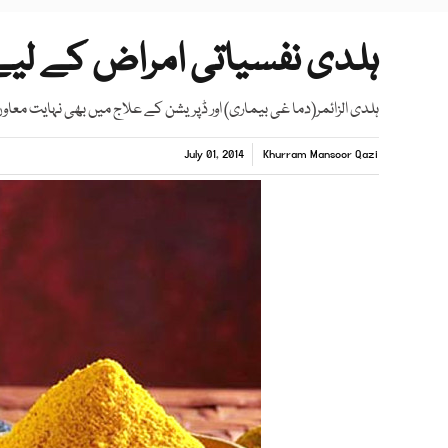
ہلدی نفسیاتی امراض کے لیے مف
ہلدی الزائمر(دما غی بیماری) اور ڈپریشن کے علاج میں بھی نہایت معاو
July 01, 2014
Khurram Mansoor Qazi