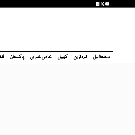
صفحۂ اول
تازہ ترین
کھیل
خاص خبریں
پاکستان
انٹ