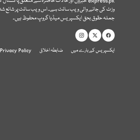
express.pk
خبروں اور حالات حاضرہ سے متعلق پاکستان 
وزٹ کی جانے والی ویب سائٹ ہے۔ اس ویب سائٹ پر شائع شدہ
جملہ حقوق بحق ایکسپریس میڈیا گروپ محفوظ ہیں۔
ایکسپریس کے بارے میں
ضابطہ اخلاق
Privacy Policy