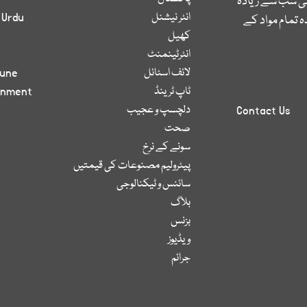
کی سب سے زیادہ
انٹر نیشنل
 Urdu
 تمام مواد کے
کھیل
انٹرٹینمنٹ
لائف اسٹائل
bune
ٹاپ ٹرینڈ
inment
دلچسپ و عجیب
Contact Us
صحت
سونے کے نرخ
پیٹرولیم مصنوعات کی قیمتیں
سائنس و ٹیکنالوجی
بلاگ
بزنس
ویڈیوز
جرائم