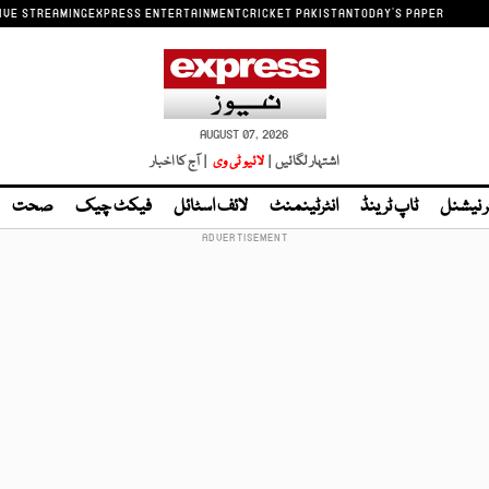
IVE STREAMING
EXPRESS ENTERTAINMENT
CRICKET PAKISTAN
TODAY'S PAPER
AUGUST 07, 2026
اشتہار لگائیں |
لائیو ٹی وی
| آج کا اخبار
ر نیشنل
ٹاپ ٹرینڈ
انٹرٹینمنٹ
لائف اسٹائل
فیکٹ چیک
صحت