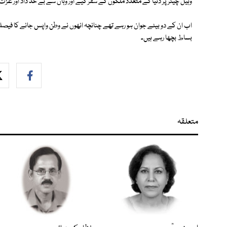
وہیل چیئر پر دنیا کے متعدد ملکوں کے سفر کیے اور وہاں سے بے حد داد اور عز
اب ان کے دو بیٹے جوان ہو رہے تھے چنانچہ انھوں نے وطن واپس جانے کا فیصلہ ک
بساط بچھا رہے ہیں۔
متعلقہ