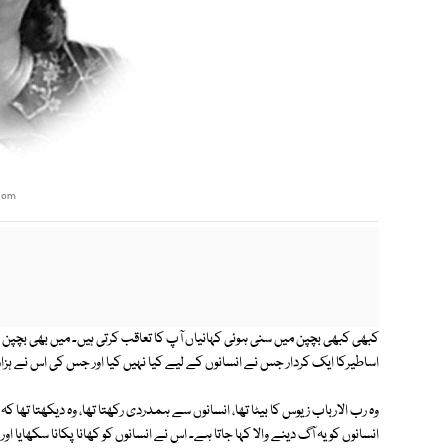
com
کبھی کبھی بچپن میں سنی ہوئی کہانیاں آپ کا تعاقب کرتی ہیں۔ میں بھی بچپن می
اساطیرکا ایک کردار جس نے انسانوں کے لیے کیا نہیں کیا اور جس کی اس نے ہز
وہ رب الارباب زیوس کا بیٹا تھا، انسانوں سے ہمدردی رکھتا تھا، وہ دیکھتا تھا ک
انسانوں کو یہ آگ دینے والا کہا جاتا ہے۔ اس نے انسانوں کو کھانا پکانا سکھایا او