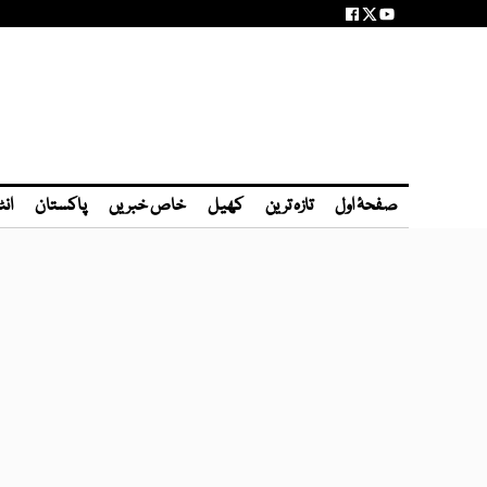
صفحۂ اول
تازہ ترین
کھیل
خاص خبریں
پاکستان
انٹ