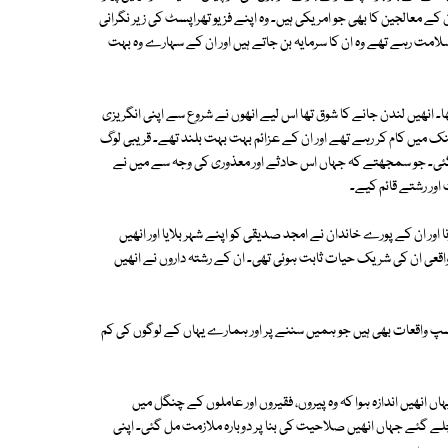
ے معالجین کا بھی جو امریکی ہیں۔ وہ اپنے فزیو تھراپسٹ کی زیر نگرانی
سلامت رہے تھے وہ ان کا سرمایہ بن جاتے ہیں اور ان کے سہارے وہ بہت
۔ انھیں لندن جانے کا شوق تھا اس لیے انھوں نے شروع سے اپنی انگریزی
نک میں کام کر رہے تھے اور ان کے عزائم بہت بہت بلند تھے۔ قریبی لوگ
گئی۔ جو سمجھتے کہ جہاں اس حادثے اور معذوری کی وجہ سے میں نے
ور رشتے قائم کیے۔
نا اور ان کے پورے خاندان نے امجد صدیقی کو اپنے شہر بلایا اور انھیں
قعی ان کی شریک حیات ثابت ہوئی تھی۔ ان کے رشتہ داروں نے انھیں
پ واقعات بھی ہیں جو ہمیں سننے پر اور ہمارے یہاں کے لوگوں کی کم
ں انھیں اندازہ ہوا کہ وہ پیروں، فقیروں اور عاملوں کے چنگل میں
ے گئے جہاں انھیں صلاحیت کی بنا پر دوبارہ ملازمت مل گئی۔ اپنی