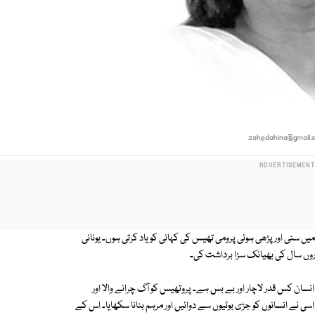
zahedahina@gmail.
ں سنی اور پڑھی ہوئی پرومی تھیس کی کہانی کو یاد کرتی ہوں۔ یونانی
اروں سال کی بھیانک سزا برداشت کی۔
ہ انسان کس قدر لاچار اور بے بس ہے۔ پروتھیس کو آگ چرانے والا اور
ر اسی نے انسانوں کو جڑی بوٹیوں سے دوائیں اور مرہم بنانا سکھایا۔ اس کے