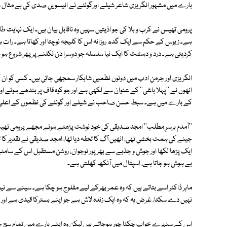
بارے میں مشہور انگریزی شاعر شیلے اورگوئٹے نے انیسویں صدی کی بے مثال
پرومی تھیس نے کرب و بلا کی جو اذیتیں سہیں وہ ناقابل بیان ہیں۔ ایک نہایت طاقتو
ہے۔ زیوس کے حکم سے ایک گدھ روزانہ اس کا کلیجہ نوچتا اور کھاتا ہے۔ رات 
کردیتی ہے۔ درد و دہشت کا ایک نیا سلسلہ جو دوسرا دن نکلنے پر پھر شروع ہو 
انگریزی اور جرمن ادب میں دونوں نظمیں شاہکار سمجھی جاتی ہیں۔ کسی کو ان کی
انھوں نے ''پہلا باغی'' کے عنوان سے لکھی ہے اور جو کوہ قاف پر بندھے ہوئے
کے بارے میں ہے۔ سبط حسن صاحب نے شیلے اور گوئٹے کی نظموں کے اعلیٰ 
''آمدم برسرِ مطلب'' امجد صدیقی کی خود نوشت پڑھتے ہوئے مجھے پرومی تھیس یاد آ
جینے کی ہمت بخشی تھی، انھیں آگ کا تحفہ دیا تھا، امجد صدیقی نے تقدیر کا تی
ایک پڑھا لکھا اور جوش و جذبے سے بھرپور نوجوان، روشن مستقبل اس کے سامنے پ
بے ہوش ہو جاتا ہے، اسپتال میں آنکھ کھلتی ہے۔
ماہر ڈاکٹر اسے بتاتے ہیں کہ وہ عمر بھرکے لیے مفلوج ہو چکا ہے۔ سینے سے نی
نہیں دے سکتا، غرض یہ کہ وہ ایک زندہ لاش ہے جو اپنے بسترکا قیدی ہے اور
اس کے سنہرے خواب چکنا چور ہوجاتے ہیں لیکن وہ اپنے بارے میں تمام سچ جان