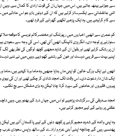
سے جوڑنے بیٹھ جاتے ہیں، اس میں جہاںان کی قوت ارادی کا کمال ہے، وہیں ان ک
اتنی جانفشانی سے ایکسرسائز کرتے ہیں کہ ان کے دونوں بازو جو اس حادثے میں 
سے کام کرلیتے ہیں، وہ ایک پڑھے لکھے گھرانے کے فرد تھے۔
کم عمری سے انھیں اخباروں میں رپورٹنگ اور مختصرکالم نویسی کا موقعہ ملا تھا
سنوارنے پر توجہ دی۔ انگریزی ٹائپنگ انھیں آتی تھی، اسی کی وجہ سے سعودی بی
ان پر رشک کرتے تھے اور بقول ان کے شاید مجھے کچھ لوگوں کی نظر بھی لگ 
اپنے بہت سے قریبی دوست اور خون کے رشتے کھو دیے، وہیں میں نے نئے دوست ا
انھوں نے ایک بزرگ خاتون کو اپنی ماں بنایا جنھیں وہ ماما ورنا کہتے ہیں۔ ماما ور
ایک شان دار دعوت دی۔ اس وقت تک امجد شادی کر چکے تھے اور ان کی بیوی وا
پیروں، فقیروں اور عاملوں کے سپرد کرنا چاہا لیکن وہ بڑی مشکل سے بچ نکلے۔
امجد صدیقی کی سرگزشت پڑھیے تو اس میں جہاں درد کے بھنور ہیں، وہیں دلچس
عقلی پر رونے کے لیے مجبور کرتے ہیں۔
وہ اپنی والدہ کے شدید مجبورکرنے پرکچھ دنوں کے لیے پاکستان آتے ہیں لیکن یہا
پھنسے رہیں گے چنانچہ اپنے آہنی عزم و ارادے کے ساتھ واپس سعودی عرب چل