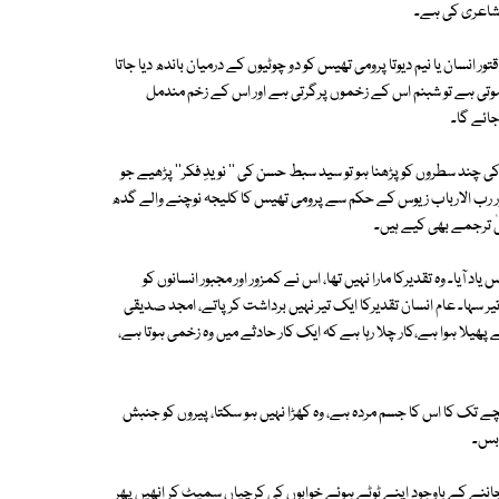
 شاعری کی ہے۔
ر انسان یا نیم دیوتا پرومی تھیس کو دو چوٹیوں کے درمیان باندھ دیا جاتا
ہوتی ہے تو شبنم اس کے زخموں پرگرتی ہے اور اس کے زخم مندمل
جائے گا۔
 چند سطروں کو پڑھنا ہو تو سید سبط حسن کی '' نویدِ فکر'' پڑھیے جو
 اور رب الارباب زیوس کے حکم سے پرومی تھیس کا کلیجہ نوچنے والے گدھ
ترجمے بھی کیے ہیں۔
یا۔ وہ تقدیرکا مارا نہیں تھا، اس نے کمزور اور مجبور انسانوں کو
ر سہا۔ عام انسان تقدیرکا ایک تیر نہیں برداشت کر پاتے، امجد صدیقی
ھیلا ہوا ہے،کار چلا رہا ہے کہ ایک کار حادثے میں وہ زخمی ہوتا ہے،
چے تک کا اس کا جسم مردہ ہے، وہ کھڑا نہیں ہو سکتا، پیروں کو جنبش
 بس۔
نے کے باوجود اپنے ٹوٹے ہوئے خوابوں کی کرچیاں سمیٹ کر انھیں پھر