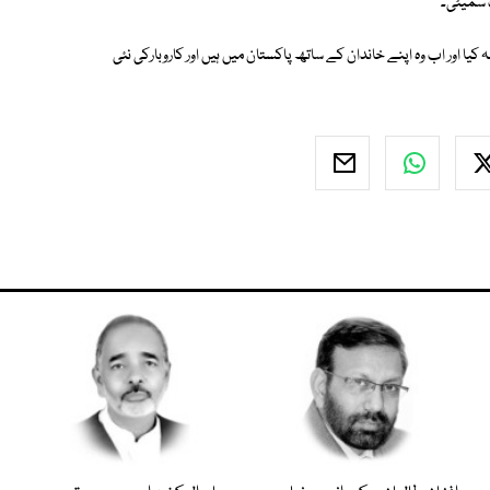
ت سمیٹی۔
یا اور اب وہ اپنے خاندان کے ساتھ پاکستان میں ہیں اور کاروبارکی نئی