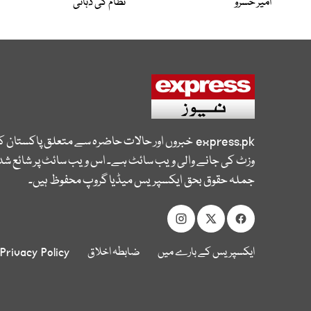
امیر خسروؒ
نظام کی دہائی
express.pk
خبروں اور حالات حاضرہ سے متعلق پاکستان 
وزٹ کی جانے والی ویب سائٹ ہے۔ اس ویب سائٹ پر شائع شدہ
جملہ حقوق بحق ایکسپریس میڈیا گروپ محفوظ ہیں۔
ایکسپریس کے بارے میں
ضابطہ اخلاق
Privacy Policy