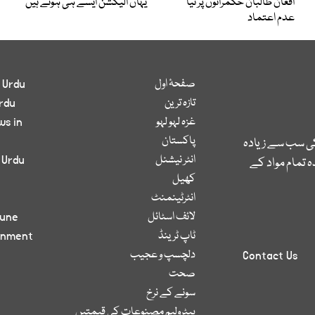
افغان طالبان حکمرانوں پر نیا
یہاں الیکشن ایسے ہی ہوتے ہیں
عدم اعتماد
صفحۂ اول
 Urdu
تازہ ترین
rdu
غزہ لہو لہو
ws in
پاکستان
کی سب سے زیادہ
انٹر نیشنل
 Urdu
 تمام مواد کے
کھیل
انٹرٹینمنٹ
لائف اسٹائل
bune
ٹاپ ٹرینڈ
inment
دلچسپ و عجیب
Contact Us
صحت
سونے کے نرخ
پیٹرولیم مصنوعات کی قیمتیں