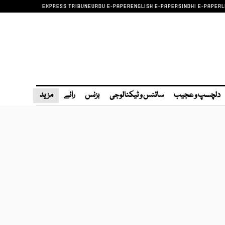
EXPRESS TRIBUNE
URDU E-PAPER
ENGLISH E-PAPER
SINDHI E-PAPER
L
دلچسپ و عجیب
سائنس و ٹیکنالوجی
بزنس
رائے
مزید