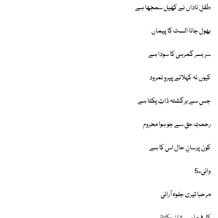
طفلِ ناداں نے کھیل سمجھا ہے
بھول جانا الست کا پیماں
سر بسر گمرہی کا سودا ہے
کیوں نہ کہلائے پیروِ نمرود
جس سے برگشتہ ذاتِ یکتا ہے
رحمتِ حق سے جو ہوا محروم
کون پرسانِ حال اس کا ہے
وائی۔5
مرحبا تیری جلوہ آرائی