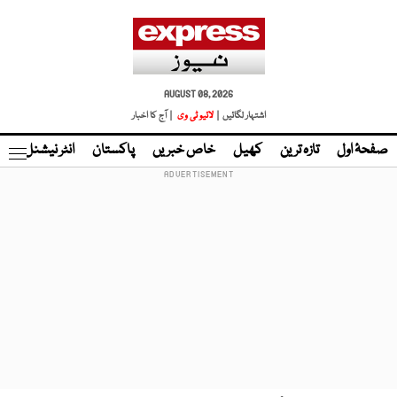
AUGUST 08, 2026
اشتہار لگائیں |
لائیو ٹی وی
| آج کا اخبار
صفحۂ اول
تازہ ترین
کھیل
خاص خبریں
پاکستان
انٹر نیشنل
ٹا