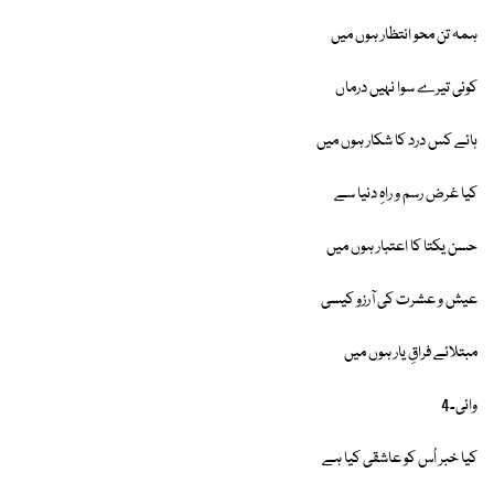
ہمہ تن محو انتظار ہوں میں
کوئی تیرے سوا نہیں درماں
ہائے کس درد کا شکار ہوں میں
کیا غرض رسم و راہِ دنیا سے
حسن یکتا کا اعتبار ہوں میں
عیش و عشرت کی آرزو کیسی
مبتلائے فراقِ یار ہوں میں
وائی۔4
کیا خبر اُس کو عاشقی کیا ہے