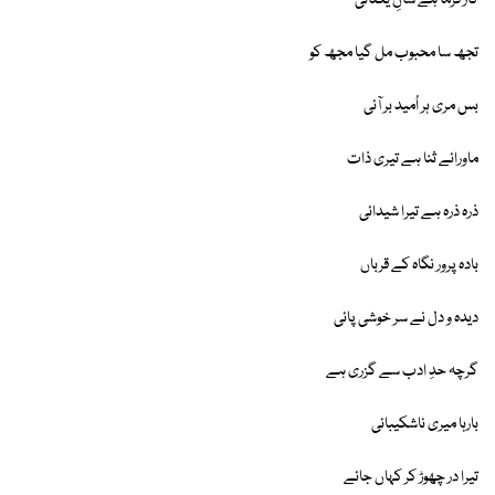
کار فرما ہے شانِ یکتائی
تجھ سا محبوب مل گیا مجھ کو
بس مری ہر اُمید بر آئی
ماورائے ثنا ہے تیری ذات
ذرہ ذرہ ہے تیرا شیدائی
بادہ پرور نگاہ کے قرباں
دیدہ و دل نے سر خوشی پائی
گرچہ حدِ ادب سے گزری ہے
بارہا میری ناشکیبائی
تیرا در چھوڑ کر کہاں جائے