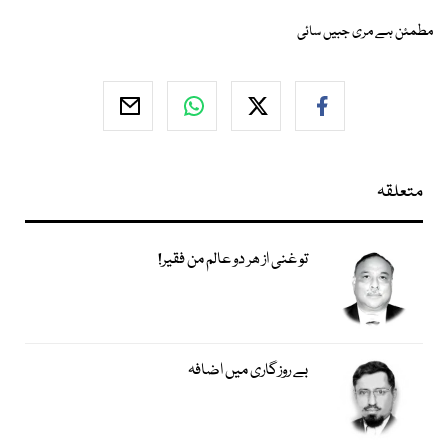
مطمئن ہے مری جبیں سائی
متعلقہ
تو غنی از ھر دو عالم من فقیر!
بے روزگاری میں اضافہ