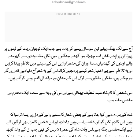
zahedahina@gmail.com
آج سے لگ بھگ پونے تین سو سال پہلے کی بات ہے جب ایک نوجوان ریت کے ٹیلوں پر
پھرتا ان پر اپنے نقش قدم چھوڑتا ہوا گھنے جنگلوں میں نکل جاتا۔ وہ دور سے گھومنے
والے اونٹوں کی گھنٹیاں سنتا اور ان کی مدھر آوازیں اس کے سینے میں تلاطم پیدا کرتیں
اور یہ تلاطم اسے بے اختیار شعر کہنے پر مجبور کرتا۔ اس کے یہ شعر آج دنیا میں نادر روزگار
ہو چکے ہیں۔ ملکوں ملکوں سے لوگ اس کے مدفن اور مرقد کی قدم بوسی کو آتے ہیں۔
اس شخص کا نام شاہ عبداللطیف بھٹائی ہے اور اس کی وجہ سے سندھ ایک محترم اور
مقدس مقام ہے۔
شاہ کے بارے میں کہا جاتا ہے کے بعض اشعار کا سننے والے کے دل پر ایسا اثر ہوا کہ
وہیں اس کا دم نکل گیا اور شاہ نے اسے وہیں دفنا دیا اور اس شخص کا مزار بھی لوگوں کے
لیے ایک مقدس جگہ ہے۔اس وقت شاہ کی عمر 21 برس کی تھی جب ان کے والد کچھ