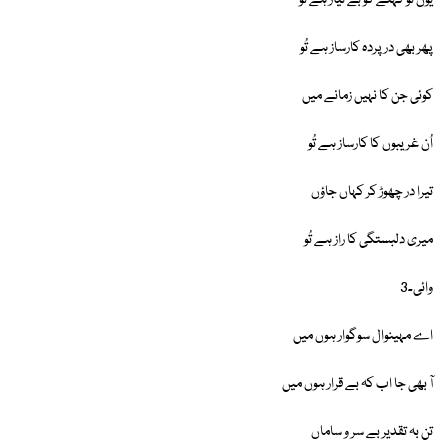
یوں تو کہنے کو بے نیاز ہے تُو
پھر بھی در پردہ کارساز ہے تُو
کوئی جن کا نہیں زمانے میں
اُن غریبوں کا کارساز ہے تُو
تیرا در چھوڑ کر کہاں جاؤں
میری دلبستگی کا راز ہے تُو
وائی۔3
اے مہینوال سوگوار ہوں میں
آ بھی جا اب کہ بے قرار ہوں میں
تن بہ تقدیر بے سر و ساماں