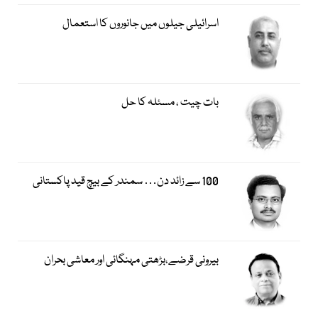
اسرائیلی جیلوں میں جانوروں کا استعمال
بات چیت ، مسئلہ کا حل
100 سے زائد دن… سمندر کے بیچ قید پاکستانی
بیرونی قرضے،بڑھتی مہنگائی اور معاشی بحران