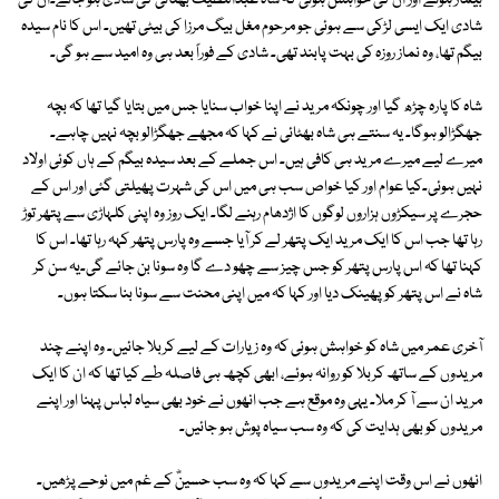
بیمار ہوئے اور ان کی خواہش ہوئی کہ شاہ عبداللطیف بھٹائی کی شادی ہو جائے۔ان کی
شادی ایک ایسی لڑکی سے ہوئی جو مرحوم مغل بیگ مرزا کی بیٹی تھیں۔ اس کا نام سیدہ
بیگم تھا، وہ نماز روزہ کی بہت پابند تھی۔ شادی کے فوراً بعد ہی وہ امید سے ہو گی۔
شاہ کا پارہ چڑھ گیا اور چونکہ مرید نے اپنا خواب سنایا جس میں بتایا گیا تھا کہ بچہ
جھگڑالو ہوگا۔ یہ سنتے ہی شاہ بھٹائی نے کہا کہ مجھے جھگڑالو بچہ نہیں چاہے۔
میرے لیے میرے مرید ہی کافی ہیں۔ اس جملے کے بعد سیدہ بیگم کے ہاں کوئی اولاد
نہیں ہوئی۔کیا عوام اور کیا خواص سب ہی میں اس کی شہرت پھیلتی گئی اور اس کے
حجرے پر سیکڑوں ہزاروں لوگوں کا اژدھام رہنے لگا۔ ایک روز وہ اپنی کلہاڑی سے پتھر توڑ
رہا تھا جب اس کا ایک مرید ایک پتھر لے کر آیا جسے وہ پارس پتھر کہہ رہا تھا۔ اس کا
کہنا تھا کہ اس پارس پتھر کو جس چیز سے چھو دے گا وہ سونا بن جائے گی۔یہ سن کر
شاہ نے اس پتھر کو پھینک دیا اور کہا کہ میں اپنی محنت سے سونا بنا سکتا ہوں۔
آخری عمر میں شاہ کو خواہش ہوئی کہ وہ زیارات کے لیے کربلا جائیں۔ وہ اپنے چند
مریدوں کے ساتھ کربلا کو روانہ ہوئے، ابھی کچھ ہی فاصلہ طے کیا تھا کہ ان کا ایک
مرید ان سے آ کر ملا۔ یہی وہ موقع ہے جب انھوں نے خود بھی سیاہ لباس پہنا اور اپنے
مریدوں کو بھی ہدایت کی کہ وہ سب سیاہ پوش ہو جائیں۔
انھوں نے اس وقت اپنے مریدوں سے کہا کہ وہ سب حسینؓ کے غم میں نوحے پڑھیں۔