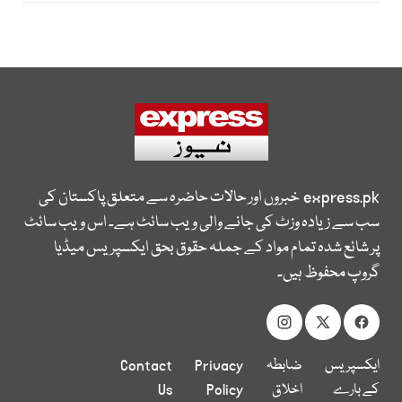
express.pk
خبروں اور حالات حاضرہ سے متعلق پاکستان کی
سب سے زیادہ وزٹ کی جانے والی ویب سائٹ ہے۔ اس ویب سائٹ
پر شائع شدہ تمام مواد کے جملہ حقوق بحق ایکسپریس میڈیا
گروپ محفوظ ہیں۔
ایکسپریس
ضابطہ
Privacy
Contact
کے بارے
اخلاق
Policy
Us