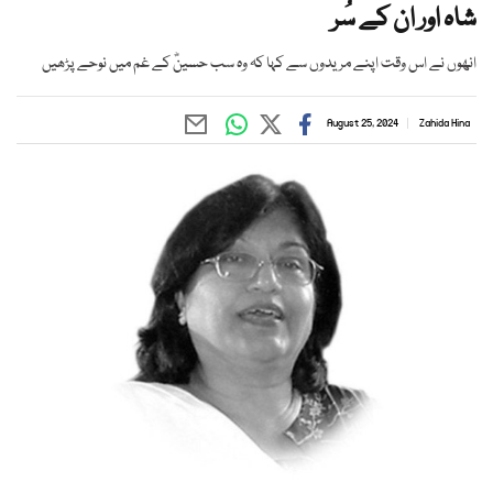
شاہ اور ان کے سُر
انھوں نے اس وقت اپنے مریدوں سے کہا کہ وہ سب حسینؓ کے غم میں نوحے پڑھیں
August 25, 2024
Zahida Hina