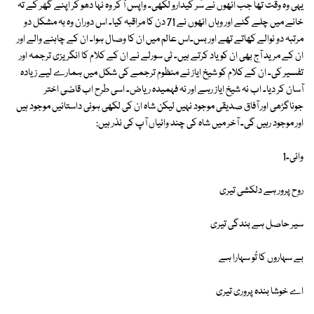
یہی وہ وقت تھا جب انھوں نے سُر کیدارو لکھی۔ واپس آ کر وہ نہا دھو کر اپنے گھر کے تہ
خانے میں چلے گئے اور وہاں انھوں نے 71 دن کا مراقبہ کیا۔ اس دوران وہ بہ مشکل دو
مرتبہ دو نوالے کھاتے تھے اور بس۔اس عالم میں ان کا وصال ہوا۔ ان کے چاہنے والے اور
ان کے مرید آج بھی ان کو یاد کرتے ہیں۔ ٹی سورلے نے ان کے کلام کا انگریزی ترجمہ اور
تفسیر کی۔ ان کے کلام کو شیخ ایاز نے منظوم ترجمے کی شکل میں ہمارے لیے زیادہ
آسان کر دیا۔ اب نہ شیخ ایاز رہے اور نہ فہمیدہ ریاض۔ اسی طرح اب قاضی اختر
جوناگڑھی اور آفاق صدیقی موجود نہیں لیکن شاہ ان کی لکھی ہوئی داستانیں موجود ہیں
اور موجود رہیں گی۔ آخر میں شاہ کی چند وائیاں آپ کی نذر ہیں:
وائی۔1
روح پرور ہے دلکشی تیری
سیر حاصل ہے بندگی تیری
بے سہاروں کا تُو سہارا ہے
اے خوشا بندہ پروری تیری