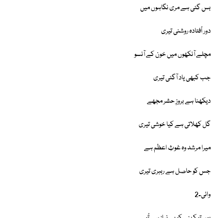
بس گئی ہے مری نگاہوں میں
دور اُفتادہ روشنی تیری
مچلے آنکھوں میں خون کے آنسو
جب کبھی یاد آگئی تیری
دیکھنا ہے بروزِ حشر مجھے
گل کھلاتی ہے کیا خوشی تیری
میرا مرشد وہ غوثِ اعظم ہے
جس کو حاصل ہے رہبری تیری
وائی۔2