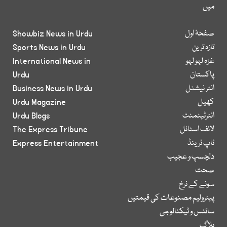
میں
صفحۂ اول
Showbiz News in Urdu
تازہ ترین
Sports News in Urdu
غزہ لہو لہو
International News in
پاکستان
Urdu
انٹر نیشنل
Business News in Urdu
کھیل
Urdu Magazine
انٹرٹینمنٹ
Urdu Blogs
لائف اسٹائل
The Express Tribune
ٹاپ ٹرینڈ
Express Entertainment
دلچسپ و عجیب
صحت
سونے کے نرخ
پیٹرولیم مصنوعات کی قیمتیں
سائنس و ٹیکنالوجی
بلاگ