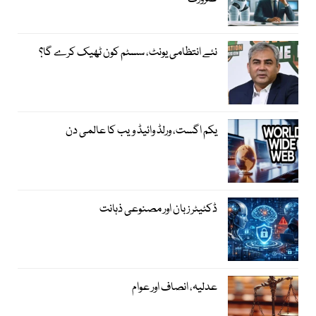
نئے انتظامی یونٹ، سسٹم کون ٹھیک کرے گا؟
یکم اگست، ورلڈ وائیڈ ویب کا عالمی دن
ڈکٹیٹر زبان اور مصنوعی ذہانت
عدلیہ، انصاف اور عوام