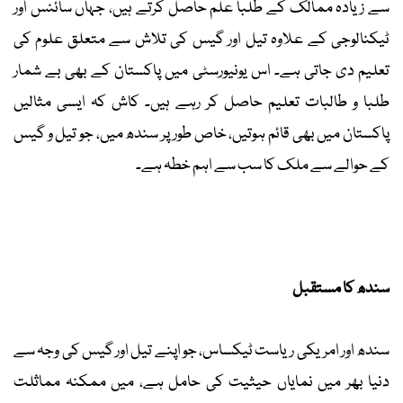
سے زیادہ ممالک کے طلبا علم حاصل کرتے ہیں، جہاں سائنس اور
ٹیکنالوجی کے علاوہ تیل اور گیس کی تلاش سے متعلق علوم کی
تعلیم دی جاتی ہے۔ اس یونیورسٹی میں پاکستان کے بھی بے شمار
طلبا و طالبات تعلیم حاصل کر رہے ہیں۔ کاش کہ ایسی مثالیں
پاکستان میں بھی قائم ہوتیں، خاص طور پر سندھ میں، جو تیل و گیس
کے حوالے سے ملک کا سب سے اہم خطہ ہے۔
سندھ کا مستقبل
سندھ اور امریکی ریاست ٹیکساس، جو اپنے تیل اور گیس کی وجہ سے
دنیا بھر میں نمایاں حیثیت کی حامل ہے، میں ممکنہ مماثلت