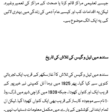
جیسے تعلیمی مراکز قائم کرنا یا صحت کے مراکز کی تعمیر وغیرہ،
لیکن یہ اقدامات کب اور کیسے عام آدمی کی زندگی میں بہتری لائیں
گے، یہ ایک الگ موضوع ہے۔
سندھ میں تیل و گیس کی تلاش کی تاریخ
سندھ میں تیل و گیس کی تلاش کا آغاز سکھر کے قریب ایک تجرباتی
کنویں سے کیا گیا۔ پھر 1925 میں برما آئل کمپنی نے خیرپور کے
قریب ایک اور کنواں کھودا۔ جبکہ 1939 میں کراچی شہر میں ڈرگ روڈ
-1 نام سے موجودہ کارساز کے قریب بھی ایک کنواں کھودا گیا، لیکن ان
تمام ابتدائی کوششوں کے بارے میں مکمل معلومات دستیاب نہیں۔