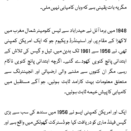
مگر یہ بات یقینی ہے کہ وہاں کامیابی نہیں ملی۔
1948 میں برما آئل نے حیدراباد سے تیس کلومیٹر شمال مغرب میں
لاکھڑا کے مقام پر، اور اسٹینڈرڈ ویکیوم جو کہ ایک امریکن کمپنی
تھی، نے 1956 سے 1961 تک بدین میں، تیل و گیس کی تلاش کے
ابتدائی پانچ کنویں کھودے گئے۔ اگرچہ ابتدائی پانچ کنویں ناکام
رہے، مگر ان کنووں سے ملنے والی ارضیاتی اور انجینئرنگ سے
متعلق معلومات بہت کارامد ثابت ہوئیں، جو آگے مستقبل میں
کامیابی کا پیش خیمہ ثابت ہوئیں۔
ایک اور امریکن کمپنی ایسو نے 1956 میں سندھ کی سب سے بڑی
گیس فیلڈ ماری کو دریافت کیا جو ڈسٹرکٹ گھوٹکی میں واقع ہے اور