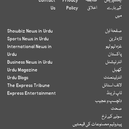
ایکسپریس
ضابطہ
Privacy
Contact
کے بارے
اخلاق
Policy
Us
میں
صفحۂ اول
Showbiz News in Urdu
تازہ ترین
Sports News in Urdu
غزہ لہو لہو
International News in
پاکستان
Urdu
انٹر نیشنل
Business News in Urdu
کھیل
Urdu Magazine
انٹرٹینمنٹ
Urdu Blogs
لائف اسٹائل
The Express Tribune
ٹاپ ٹرینڈ
Express Entertainment
دلچسپ و عجیب
صحت
سونے کے نرخ
پیٹرولیم مصنوعات کی قیمتیں