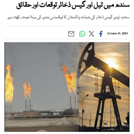
سندھ میں تیل اور گیس ذخائر توقعات اور حقائق
سندھ اپنے گیس ذخائر کی بدولت پاکستان کا ٹیکساس بننے کی صلاحیت رکھتا ہے
October 01, 2024