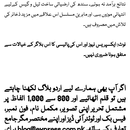
نتائج برآمد نہ ہوئے۔ سندھ کی ارضیاتی ساخت تیل و گیس کےلیے
انتہائی موزوں ہے، اور ماہرین مسلسل اس علاقے میں مزید ذخائر کی
تلاش میں مصروف ہیں۔
نوٹ: ایکسپریس نیوز اور اس کی پالیسی کا اس بلاگر کے خیالات سے
متفق ہونا ضروری نہیں۔
اگر آپ بھی ہمارے لیے اردو بلاگ لکھنا چاہتے
ہیں تو قلم اٹھائیے اور 800 سے 1,000 الفاظ پر
مشتمل تحریر اپنی تصویر، مکمل نام، فون نمبر،
فیس بک اور ٹوئٹر آئی ڈیز اور اپنے مختصر مگر جامع
تعارف کے ساتھ
blog@express.com.pk
پر ای