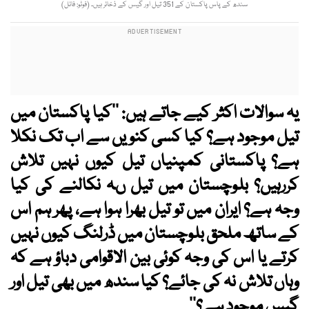
سندھ کے پاس پاکستان کے 351 تیل اور گیس کے ذخائر ہیں۔ (فوٹو: فائل)
یہ سوالات اکثر کیے جاتے ہیں: ''کیا پاکستان میں
تیل موجود ہے؟ کیا کسی کنویں سے اب تک نکلا
ہے؟ پاکستانی کمپنیاں تیل کیوں نہیں تلاش
کررہیں؟ بلوچستان میں تیل ںہ نکالنے کی کیا
وجہ ہے؟ ایران میں تو تیل بھرا ہوا ہے، پھر ہم اس
کے ساتھ ملحق بلوچستان میں ڈرلنگ کیوں نہیں
کرتے یا اس کی وجہ کوئی بین الاقوامی دباؤ ہے کہ
وہاں تلاش نہ کی جائے؟ کیا سندھ میں بھی تیل اور
گیس موجود ہے؟''