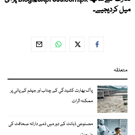
میل کردیجیے۔
متعلقہ
پاک بھارت کشیدگی کے چناب اور جہلم کے پانی پر
ممکنہ اثرات
مصنوعی ذہانت کے دور میں ذمے دارانہ صحافت کی
ضرورت