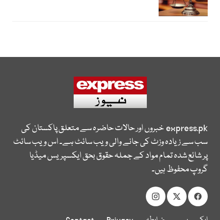
express.pk
خبروں اور حالات حاضرہ سے متعلق پاکستان کی
سب سے زیادہ وزٹ کی جانے والی ویب سائٹ ہے۔ اس ویب سائٹ
پر شائع شدہ تمام مواد کے جملہ حقوق بحق ایکسپریس میڈیا
گروپ محفوظ ہیں۔