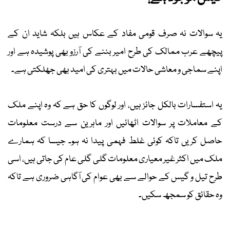
یہ سوالات نہ صرف قومی مفاد کے عکاس ہیں بلکہ شاید ان کے
پیچھے عرب ممالک کی طرح امیر بننے کی آرزو بھی پوشیدہ ہے اور
اپنے سماجی و معاشی حالات میں بہتری کی امید بھی جھلکتی ہے۔
یہ استفسارات بالکل جائز ہیں، اور لوگوں کا حق ہے کہ وہ اپنے ملک
کے معاملات پر سوالات اٹھائیں اور ماہرین سے درست معلومات
حاصل کریں تاکہ کوئی غلط فہمی پیدا نہ ہو۔ جیسا کہ ہمارے
ملک میں اکثر غیر معیاری معلومات گلی گلی عام کی جاتی ہیں، اسی
طرح تیل و گیس کے حوالے سے بھی عوام کی آگاہی ضروری ہے تاکہ
وہ حقائق کو سمجھ سکیں۔