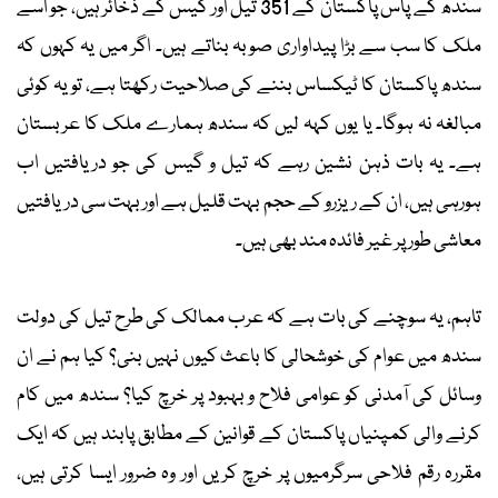
سندھ کے پاس پاکستان کے 351 تیل اور گیس کے ذخائر ہیں، جو اسے
ملک کا سب سے بڑا پیداواری صوبہ بناتے ہیں۔ اگر میں یہ کہوں کہ
سندھ پاکستان کا ٹیکساس بننے کی صلاحیت رکھتا ہے، تو یہ کوئی
مبالغہ نہ ہوگا۔ یا یوں کہہ لیں کہ سندھ ہمارے ملک کا عربستان
ہے۔ یہ بات ذہن نشین رہے کہ تیل و گیس کی جو دریافتیں اب
ہورہی ہیں، ان کے ریزرو کے حجم بہت قلیل ہے اور بہت سی دریافتیں
معاشی طور پر غیر فائدہ مند بھی ہیں۔
تاہم، یہ سوچنے کی بات ہے کہ عرب ممالک کی طرح تیل کی دولت
سندھ میں عوام کی خوشحالی کا باعث کیوں نہیں بنی؟ کیا ہم نے ان
وسائل کی آمدنی کو عوامی فلاح و بہبود پر خرچ کیا؟ سندھ میں کام
کرنے والی کمپنیاں پاکستان کے قوانین کے مطابق پابند ہیں کہ ایک
مقررہ رقم فلاحی سرگرمیوں پر خرچ کریں اور وہ ضرور ایسا کرتی ہیں،