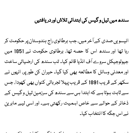
سندھ میں تیل و گیس کی ابتدائی تلاش اور دریافتیں
انیسویں صدی کے آخر میں، جب برطانوی راج ہندوستان پر حکومت کر
رہا تھا اور سندھ اس کا حصہ تھا، برطانوی حکومت نے 1851 میں
جیولوجیکل سروے آف انڈیا قائم کیا۔ تب سندھ کی ارضیاتی ساخت
اور معدنی وسائل کا مطالعہ بھی کیا گیا۔ حیران کن طور پر، انہوں نے
سکھر کے قریب 1891 کے قریب پہلا تجرباتی کنواں بھی کھودا، جس
سے ثابت ہوتا ہے کہ ابتدا ہی سے سندھ کی سرزمین تیل و گیس کے
ذخائر کے حوالے سے خاص اہمیت رکھتی ہے۔ اور اسی لیے ماہرین
نے اس جگہ کا انتخاب کیا۔