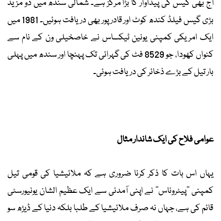
آج بھی گیس کی پیداوار کا بڑا مرکز ہے۔ شمالی سندھ میں دو مزید
بڑی گیس فیلڈ کندھ کوٹ اور قادرپور بھی دریافت ہوئیں۔ 1981 میں
ایک امریکی کمپنی یونین ٹیکساس نے خاصخیلی ون کے نام سے
کنواں کھودا، جو 8529 فٹ کی گہرائی تک پہنچا اور سندھ میں پہلی
بار تیل کے بڑے ذخائر کی دریافت ہوئی۔
عوامی فلاح کی ایک شاندار مثال
یہاں اس بات کا ذکر کرنا ضروری ہے کہ ملائیشیا کی قومی تیل
کمپنی ''پیٹروناس'' نے اپنی آمدنی سے ایک عظیم الشان یونیورسٹی
قائم کی ہے، جہاں نہ صرف ملائیشیا کے طلبا بلکہ دنیا کے ڈیڑھ سو