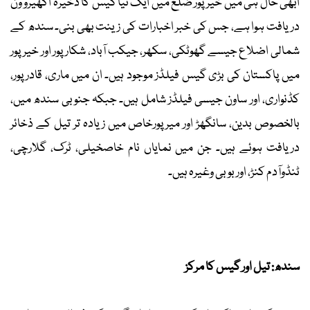
ابھی حال ہی میں خیرپور ضلع میں ایک نیا گیس کا ذخیرہ اکھیرو ون
دریافت ہوا ہے، جس کی خبر اخبارات کی زینت بھی بنی۔ سندھ کے
شمالی اضلاع جیسے گھوٹکی، سکھر، جیکب آباد، شکارپور اور خیرپور
میں پاکستان کی بڑی گیس فیلڈز موجود ہیں۔ ان میں ماری، قادرپور،
کڈنواری، اور ساون جیسی فیلڈز شامل ہیں۔ جبکہ جنوبی سندھ میں،
بالخصوص بدین، سانگھڑ اور میرپورخاص میں زیادہ تر تیل کے ذخائر
دریافت ہوئے ہیں۔ جن میں نمایاں نام خاصخیلی، ٹرک، گلارچی،
ٹنڈوآدم کنڑ، اور بوبی وغیرہ ہیں۔
سندھ: تیل اور گیس کا مرکز