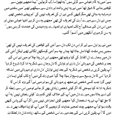
ہے' میں یہ کام خوشی سے کرتی ہوں''وہ تھوڑاسا رک کربولیں ''بیٹا مجھے بچپن سے
کوفتے بنانے کا شوق تھا' میں نے یہ اپنی والدہ اور دادی سے سیکھے تھے' میں ہفتے میں
دو مرتبہ یہ بناتی تھی مگرکبھی کسی نے ان کی تعریف نہیں کی ' تم پہلے شخص تھے
جس نے دل سے میرے آرٹ کی تعریف کی تھی' مجھے وہ سن کر بے انتہا خوشی ہوئی اور
میں اس دن کے صدقے آج تک تمہاری اور تمہارے روم میٹس کی خدمت کر رہی ہوں''
یہ سن کر میری آنکھوں میں آنسو آ گئے۔
میں نے روز اول سے لے کر اس دن تک دل سے آنٹی کے کوفتوں کی تعریف نہیں کی تھی'
ہمیں بس مفت کھانا مل جاتا تھا چناں چہ ہم آنٹی کو مکھن لگاتے تھے لیکن آنٹی کے
دل میں ہمارے ان الفاظ کی کیا ویلیو تھی مجھے اس دن پتا چلا اور میں نے اس کے
بعد ہر شخص کی مہربانی' دل داری اور نوازش کا دل وجان سے شکریہ ادا کرنا شروع کر دیا'
آپ یقین کریں ہر شخص نے شکریہ کے بعد اپنی نوازش' دل داری اور مہربانی میں اضافہ
کر دیا' اس کا دل وسیع سے وسیع تر ہوتا چلا گیا' میری زندگی میں آج تک کوئی ایسا دن
نہیں گزرا جب کسی شخص نے مجھ پر مہربانی کی ہو اور میں نے آگے بڑھ کر اس کا
شکریہ ادا نہ کیا ہوحتیٰ کہ اگر کوئی شخص زیادتی بھی کر جائے تو میں اس سے رابطہ کر
کے اسے بتاتا ہوں میرے دل میں آپ کے خلاف کوئی کدورت' کوئی رنجش نہیں' یہ آپ
کا حق تھا آپ نے یہ استعمال کیا' مجھے کوئی اعتراض نہیں بس اگر آپ کے پاس کبھی
وقت ہوا تو آپ مجھے چند لمحے عنایت کر دیجیے گا' میں آپ کو اپنا موقف بھی دے
دوں گا' آپ یقین کریں اس کے بعد میرے اس شخص کے ساتھ زیادہ شان دار تعلقات