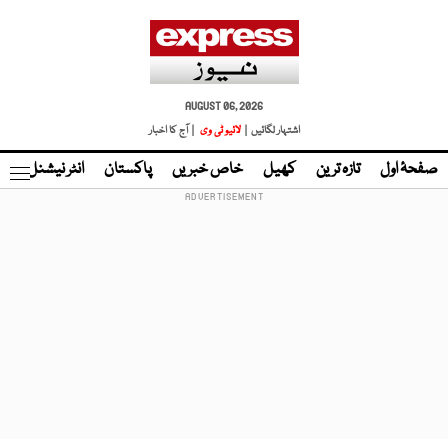
AUGUST 06, 2026
اشتہار لگائیں |
لائیو ٹی وی
| آج کا اخبار
صفحۂ اول
تازہ ترین
کھیل
خاص خبریں
پاکستان
انٹر نیشنل
ٹا