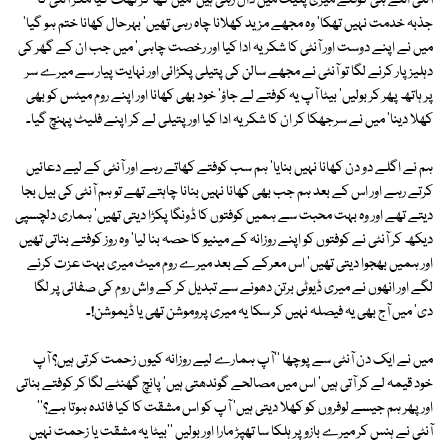
آنٹی اتنے ہی کوفتے میری پلیٹ میں ڈال رہی ہیں' میں کھا کر تھک گیا مگر آنٹی کا
جذبہ خدمت نہیں تھکا' وہ مجھے مزید کھلانا چاہ رہی تھیں' بہرحال کھانا ختم ہو گیا'
میں نے اپنے دوست اور آنٹی کا شکریہ ادا کیا اور رخصت چاہی' میں جب ان کے گھر کی
دہلیز پار کرنے لگا تو آنٹی نے مجھے سالن کی پتیلی پکڑائی اور نہایت پیار سے میرے سر
پر ہاتھ پھر کر بولیں' بیٹا آپ یہ کوفتے لے جاؤ' خود بھی کھانا اور اپنے روم میٹس کو بھی
کھلا دینا' میں نے سرجھکا کر ان کا شکریہ ادا کیا اور پتیلی لے کر اپنے فلیٹ پہنچ گیا۔
ہم نے اگلے دو دن کھانا نہیں بنایا' ہم سب کوفتے کھاتے رہے اور آنٹی کے لیے دعائیں
کرتے رہے اور اس کے بعد ہم جب بھی کھانا نہیں بنانا چاہتے تھے تو ہم آنٹی کی بیل بجا
دیتے تھے اور وہ بہت محبت سے ہمیں کوفتوں کا ڈونگا پکڑا دیتی تھیں' ہماری دلچسپی
دیکھ کر آنٹی نے کوفتوں کو اپنے روزانہ کے مینیو کا حصہ بنا لیا' وہ روز کوفتے بناتی تھیں
اور ہمیں بھجوا دیتی تھیں' اس معرکے کے بعد میرے روم میٹ میری بہت عزت کرنے
لگے اور انھوں نے میری ڈیوٹی برتن دھونے سے تبدیل کر کے واش روم کی صفائی پر لگا
دی' میں آج بھی یہ فیصلہ نہیں کر سکا یہ میری پروموشن تھی یا ڈیموشن!۔
میں نے ایک دن آنٹی سے پوچھا ''آپ ہمارے لیے روزانہ کیوں زحمت کرتی ہیں؟ آپ
خود قیمہ لے کر آتی ہیں' اس میں مصالحے گوندھتی ہیں' پانچ گھنٹے لگا کر کوفتے بناتی
اور پھر ہم جیسے لوفروں کو کھلا دیتی ہیں' آپ کو اس مشقت کا کیا فائدہ ہوتا ہے؟''
آنٹی نے ہنس کر میرے بازو پر ہلکا سا تھپڑ مارا اور بولیں ''بیٹا یہ مشقت یا زحمت نہیں