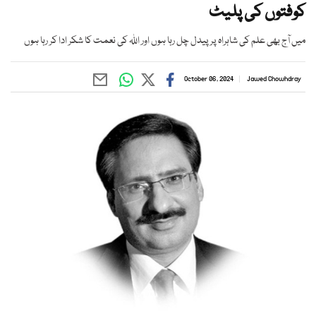
کوفتوں کی پلیٹ
میں آج بھی علم کی شاہراہ پر پیدل چل رہا ہوں اور اﷲ کی نعمت کا شکر ادا کر رہا ہوں
October 06, 2024
Jawed Chowhdray