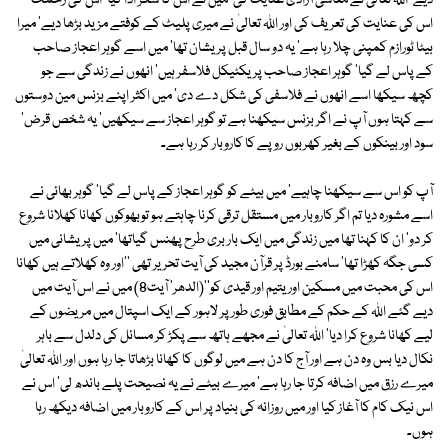
دیے' اﷲ تعالیٰ نے معاشی آزادی عنایت کی' میں نے اس کا شکر ادا کیا' اس کی رحمت
اس کی عنایت کی تعریف کی اور اﷲ تعالیٰ نے میری پلیٹ کے کوفتے مزید بڑھا دیے' میرا
بیٹا ٹورازم کمپنی چلا رہا ہے' یہ دو سال قبل پریشان تھا' میں اسے گوہر اعجاز صاحب
کے پاس لے گیا' گوہر اعجاز صاحب پریکٹیکل فلاسفر ہیں' انھوں نے زندگی سے جو
کچھ سیکھا اسے انھوں نے فلاسفی کی شکل دے دی' میں اکثر اپنے بزنس مین دوستوں
سے کہتا ہوں آپ نے اگر بزنس سیکھنا ہے تو گوہر اعجاز سے سیکھیں' یہ شخص قرض'
سود اور بینکوں کے بغیر کھربوں روپے کا کاروبار کر رہا ہے۔
آپ کو اس سے سیکھنا چاہیے' میں بیٹے کو گوہر اعجاز کے پاس لے گیا' گوہر بھائی نے
اسے مشورہ دیا تم اگر کاروبار میں مستقل ترقی کرنا چاہتے ہو توبھوکوں کھانا کھلانا شروع
کر دو' ان کا کہنا تھا میں زندگی میں ایک بار بری طرح پھنس گیاتھا' میں پریشانی میں
کسی جگہ کھڑا تھا' سامنے بورڈ پر قرآن مجید کی آیت تحریر تھی ''اور وہ کھلاتے ہیں کھانا
اس کی محبت میں مسکین اور یتیم اور قیدی کو''(الدھر' آیت8) میں نے اس آیت میں
دیے گئے اللہ کے حکم کے مطابق فوری طور پر لاہور کے ایک اسپتال میں مریضوں کے
لیے کھانا شروع کرا دیا' اﷲ تعالیٰ نے مجھے ہاتھ سے پکڑ کر مسائل کی دلدل سے باہر
نکال دیا بس وہ دن ہے اور آج کا دن ہے میں لوگوں کا کھانا بڑھاتا جا رہا ہوں اور اﷲ تعالیٰ
میرے رزق میں اضافہ کرتا جا رہا ہے' میرے بیٹے نے یہ نصیحت پلے باندھ لی' اس نے
اس نیک کام کا آغاز کیا اور میں روزانہ کی بنیاد پر اس کے کاروبار میں اضافہ دیکھ رہا
ہوں۔