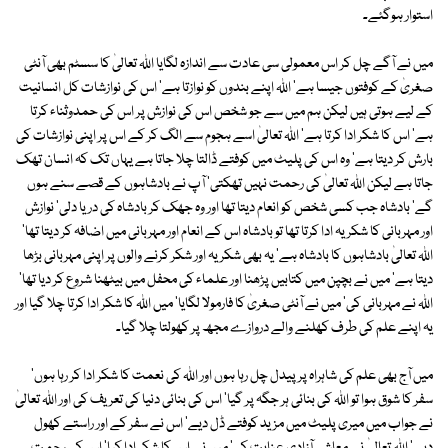
استوار ہوگئے۔
میں نے آگے چل کر اس معمولی سی عادت سے اندازہ لگایا اﷲ تعالیٰ کا سسٹم بھی آنٹی
صغریٰ کے کوفتوں جیسا ہے' اﷲ اپنے بندوں کو نوازتا ہے' اس کی نوازشات کل انسانیت
کے لیے ہوتی ہیں لیکن ہم میں سے جو شخص اس کی نوازش پر اس کی حمدوثناء کرتا
ہے' اس کا شکر ادا کرتا ہے' اﷲ تعالیٰ اسے ہجوم سے الگ کر کے اس پر اپنی نوازشات کی
بارش کر دیتا ہے' وہ اس کی پلیٹ میں کوفتے ڈالتا چلا جاتا ہے یہاں تک کہ انسان تھک
جاتا ہے لیکن اﷲ تعالیٰ کی رحمت نہیں تھکتی' آپ نے بادشاہوں کے قصے سنے ہوں
گے' بادشاہ جب کسی شخص کو انعام دیتا تھا اور وہ جھک کر بادشاہ کی دریا دلی' نوازش
اور مہربانی کا شکریہ ادا کرتا تھا تو بادشاہ اس کے انعام اور مہربانی میں اضافہ کر دیتا تھا'
اﷲ تعالیٰ بادشاہوں کا بادشاہ ہے' یہ بھی شکریہ اور شکر کرنے والوں پر اپنی مہربانی بڑھا
دیتا ہے' میں نے بچپن میں کتابیں پڑھنا اور علماء کی محفل میں بیٹھنا شروع کر دیا تھا'
اﷲ نے مہربانی کی' میں نے آنٹی صغریٰ کا فارمولا لگایا' میں اﷲ کا شکر ادا کرتا چلا گیا اور
یہ اپنے علم کی طرف کھلنے والے دروازے مجھ پر کھولتا چلا گیا۔
میں آج بھی علم کی شاہراہ پر پیدل چل رہا ہوں اور اﷲ کی نعمت کا شکر ادا کر رہا ہوں'
سفر کا شوق ہوا تو اﷲ کی بنائی ہر جگہ پر گیا' اس کی بنائی دنیا کی تعریف کی اور اﷲ تعالیٰ
نے جواب میں میری پلیٹ میں مزید کوفتے ڈل دیے' اس نے سفر کے اور راستے کھول