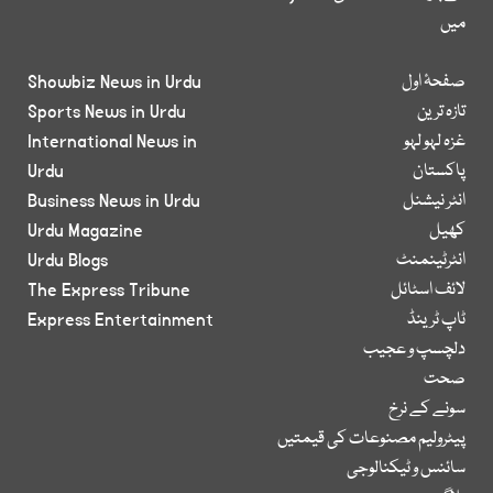
میں
صفحۂ اول
Showbiz News in Urdu
تازہ ترین
Sports News in Urdu
غزہ لہو لہو
International News in
پاکستان
Urdu
انٹر نیشنل
Business News in Urdu
کھیل
Urdu Magazine
انٹرٹینمنٹ
Urdu Blogs
لائف اسٹائل
The Express Tribune
ٹاپ ٹرینڈ
Express Entertainment
دلچسپ و عجیب
صحت
سونے کے نرخ
پیٹرولیم مصنوعات کی قیمتیں
سائنس و ٹیکنالوجی