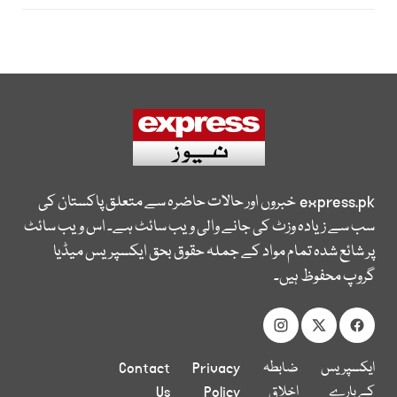
express.pk
خبروں اور حالات حاضرہ سے متعلق پاکستان کی
سب سے زیادہ وزٹ کی جانے والی ویب سائٹ ہے۔ اس ویب سائٹ
پر شائع شدہ تمام مواد کے جملہ حقوق بحق ایکسپریس میڈیا
گروپ محفوظ ہیں۔
ایکسپریس
ضابطہ
Privacy
Contact
کے بارے
اخلاق
Policy
Us