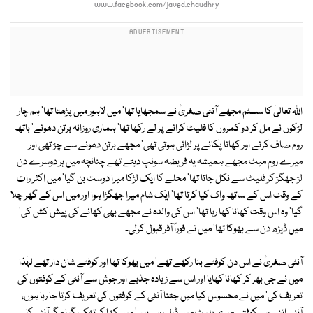
www.facebook.com/javed.chaudhry
اﷲ تعالیٰ کا سسٹم مجھے آنٹی صغریٰ نے سمجھایا تھا' میں لاہور میں پڑھتا تھا' ہم چار
لڑکوں نے مل کر دو کمروں کا فلیٹ کرائے پر لے رکھا تھا' ہماری روزانہ برتن دھونے' باتھ
روم صاف کرنے اور کھانا پکانے پر لڑائی ہوتی تھی' مجھے برتن دھونے سے چڑ تھی اور
میرے روم میٹ مجھے ہمیشہ یہ فریضہ سونپ دیتے تھے چنانچہ میں ہر دوسرے دن
لڑ جھگڑ کر فلیٹ سے نکل جاتا تھا' محلے کا ایک لڑکا میرا دوست بن گیا' میں اکثر رات
کے وقت اس کے ساتھ واک کیا کرتا تھا' ایک شام میرا جھگڑا ہوا اور میں اس کے گھر چلا
گیا' وہ اس وقت کھانا کھا رہا تھا' اس کی والدہ نے مجھے بھی کھانے کی پیش کش کی'
میں ڈیڑھ دن سے بھوکا تھا' میں نے فوراً آفر قبول کرلی۔
آنٹی صغریٰ نے اس دن کوفتے بنا رکھے تھے' میں بھوکا تھا اور کوفتے شان دار تھے لہٰذا
میں نے جی بھر کر کھانا کھایا اور اس سے زیادہ جذبے اور جوش سے آنٹی کے کوفتوں کی
تعریف کی' میں نے محسوس کیا میں جتنا آنٹی کے کوفتوں کی تعریف کرتا جا رہا ہوں،