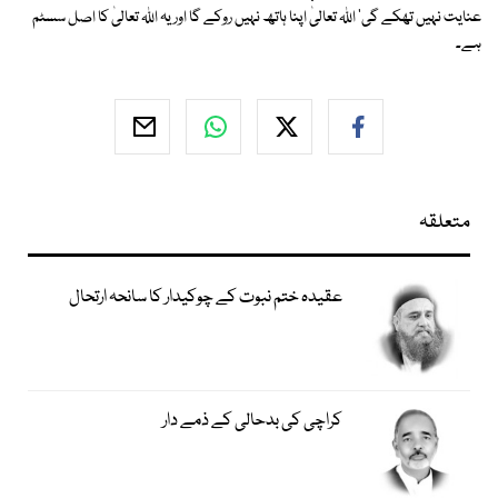
عنایت نہیں تھکے گی' اﷲ تعالیٰ اپنا ہاتھ نہیں روکے گا اور یہ اﷲ تعالیٰ کا اصل سسٹم
ہے۔
متعلقہ
عقیدہ ختم نبوت کے چوکیدار کا سانحہ ارتحال
کراچی کی بدحالی کے ذمے دار