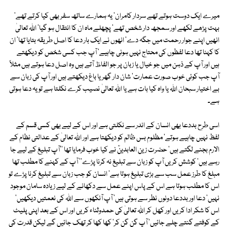
میرے ایک دوست ہوتے تھے سردار کامران' یہ ہمارے ساتھ سفر بھی کیا کرتے تھے'
بہت پڑھے لکھے اور سمجھ دار شخص تھے' پچھلے ماہ ان کا انتقال ہو گیا' اﷲ تعالیٰ
انھیں اپنے جوار رحمت میں جگہ دے' انھوں نے ایک بار دعا کا اصل طریقہ بتایا تھا' ان
کا کہنا تھا دعا لفظوں کی محتاج نہیں ہونی چاہیے' آپ جب کسی شخص کو دیکھتے
ہیں اور آپ کے ذہن میں جو خیال یا زبان پر جو الفاظ آتے ہیں وہ اصل دعا ہوتے ہیں مثلاً
آپ جب کوئی خوب صورت عمارت' شان دار گھر یا باغ دیکھتے ہیں اور آپ کی زبان سے
بے اختیار سبحان اﷲ یا واہ کیا بات ہے یا اﷲ تعالیٰ نصیب کرے نکلتا ہے تو یہ دعا ہوتی
ہے۔
اسی طرح بددعا بھی انسان کے اندر سے نکلتی ہے اور اس کے لیے بھی کسی قسم کے
لفظ نہیں چاہیے ہوتے' مظلوم بس ظالم کو دیکھتا ہے اور اﷲ تعالیٰ کے عدالتی نظام کے
الارم بجنے لگتے ہیں' حضرت زین العابدینؒ نے کیا خوب فرمایا تھا ''آپ تبلیغ کے لیے جا
رہے ہیں' کوشش کریں آپ کو زبان سے تبلیغ نہ کرنا پڑے'' آپ کے کہنے کا مطلب تھا
مبلغ کا طرز عمل سب سے بڑی تبلیغ ہوتا ہے' انسان کو جب زبان سے تبلیغ کرنا پڑے تو
اس کا مطلب ہوتا ہے اس کے پاس اپنے عمل سے دکھانے کے لیے زیادہ سامان موجود
نہیں' دعا اور بددعا دونوں نظر سے ہوتی ہیں' آپ آنکھوں سے اﷲ کی نعمتیں دیکھیں'
اس کا شکر ادا کریں اور کھل کر اﷲ تعالیٰ کی حمدوثناء کریں اور اس کے بعد اپنی پلیٹ
کے کوفتے گنتے چلے جائیں' آپ گن گن کر' کھا کھا کر تھک جائیں گے لیکن قدرت کی