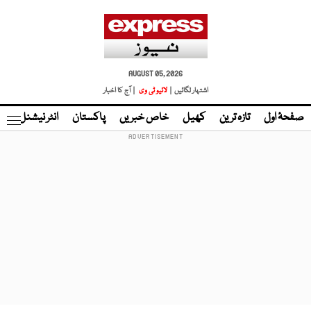
AUGUST 05, 2026
اشتہار لگائیں |
لائیو ٹی وی
| آج کا اخبار
صفحۂ اول
تازہ ترین
کھیل
خاص خبریں
پاکستان
انٹر نیشنل
ٹا