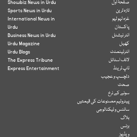
صفحۂ اول
Showbiz News in Urdu
تازہ ترین
Sports News in Urdu
غزہ لہو لہو
International News in
پاکستان
Urdu
انٹر نیشنل
Business News in Urdu
کھیل
Urdu Magazine
انٹرٹینمنٹ
Urdu Blogs
لائف اسٹائل
The Express Tribune
ٹاپ ٹرینڈ
Express Entertainment
دلچسپ و عجیب
صحت
سونے کے نرخ
پیٹرولیم مصنوعات کی قیمتیں
سائنس و ٹیکنالوجی
بلاگ
بزنس
ویڈیوز