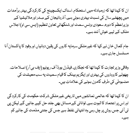
ان کا کہنا تھا کہ زرمبادلہ میں استحکام، اسٹاک ایکسچینج کی کارکردگی بہتر، برآمدات
میں پچھلے سال کی نسبت بہتری ہوئی ہے، آذربائیجان کے صدر اور ملائیشیا کے
وزیراعظم کا دورہ، سعودی بزنس سمٹ اور شنگھائی تعاون تنظیم (ایس سی او) اجلاس
ملک کے لیے خوش آئند ہے۔
جام کمال خان نے کہا کہ غیر ملکی سرمایہ کاروں کی یقین دہانیاں اور وفود کا پاکستان آنا
مسلسل جاری ہے۔
وفاقی وزیر تجارت کا کہنا تھا کہ نجکاری، فیڈرل بورڈ آف ریونیو (ایف بی آر) اصلاحات،
چھوٹے کاروباروں کی بہتری اور ایگزیم بینک کا قیام سمیت یہ سب معیشت کی
مضبوطی کی طرف گامزن ہونے کی علامات ہیں۔
ان کا کہنا تھا کہ عالمی نمائشوں میں تاریخی غیر ملکی شرکت حکومت کی کارکردگی
اور اس پر اعتماد کا ثبوت ہے، توانائی کے مسائل بھی جلد حل کیے جائیں گے لیکن پی
ٹی آئی جس روش پر چل رہی وہ انتہائی غلط ہے جس کی جتنی مذمت کی جائے کم
ہے۔