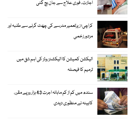
اجازت، فوری علاج سے جان بچ گئی
کراچی؛ زیرتعمیر مدرسے کی چھت گرنے سے طلبہ اور
مزدور زخمی
الیکشن کمیشن کا الیکشنز رولز کی اہم شق میں
ترمیم کا فیصلہ
سندھ میں کم از کم ماہانہ اجرت 43 ہزار روپے مقرر،
کابینہ نے منظوری دیدی