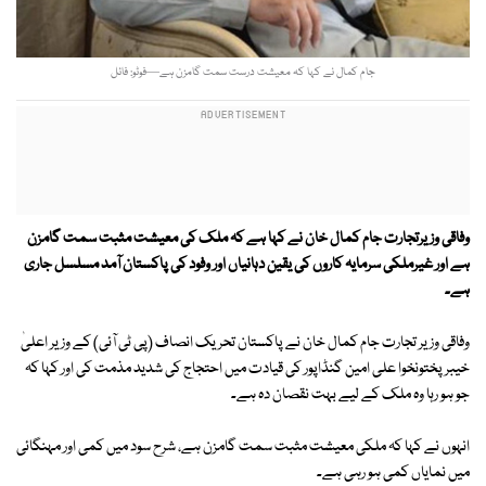
جام کمال نے کہا کہ معیشت درست سمت گامزن ہے—فوٹو: فائل
وفاقی وزیرتجارت جام کمال خان نے کہا ہے کہ ملک کی معیشت مثبت سمت گامزن
ہے اور غیرملکی سرمایہ کاروں کی یقین دہانیاں اور وفود کی پاکستان آمد مسلسل جاری
ہے۔
وفاقی وزیر تجارت جام کمال خان نے پاکستان تحریک انصاف (پی ٹی آئی) کے وزیر اعلیٰ
خیبر پختونخوا علی امین گنڈاپور کی قیادت میں احتجاج کی شدید مذمت کی اور کہا کہ
جو ہو رہا وہ ملک کے لیے بہت نقصان دہ ہے۔
انہوں نے کہا کہ ملکی معیشت مثبت سمت گامزن ہے، شرح سود میں کمی اور مہنگائی
میں نمایاں کمی ہو رہی ہے۔