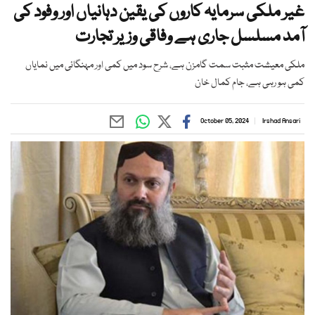
غیر ملکی سرمایہ کاروں کی یقین دہانیاں اور وفود کی
آمد مسلسل جاری ہے وفاقی وزیر تجارت
ملکی معیشت مثبت سمت گامزن ہے، شرح سود میں کمی اور مہنگائی میں نمایاں
کمی ہو رہی ہے، جام کمال خان
October 05, 2024
Irshad Ansari