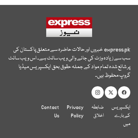
express.pk
خبروں اور حالات حاضرہ سے متعلق پاکستان کی
سب سے زیادہ وزٹ کی جانے والی ویب سائٹ ہے۔ اس ویب سائٹ
پر شائع شدہ تمام مواد کے جملہ حقوق بحق ایکسپریس میڈیا
گروپ محفوظ ہیں۔
ایکسپریس
ضابطہ
Privacy
Contact
کے بارے
اخلاق
Policy
Us
میں