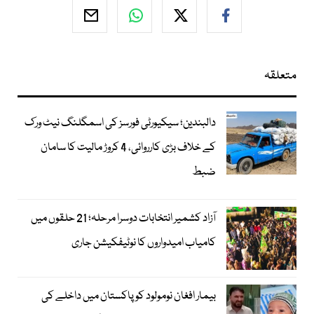
متعلقہ
دالبندین؛ سیکیورٹی فورسز کی اسمگلنگ نیٹ ورک
کے خلاف بڑی کارروائی، 4 کروڑ مالیت کا سامان
ضبط
آزاد کشمیر انتخابات دوسرا مرحلہ؛ 21 حلقوں میں
کامیاب امیدواروں کا نوٹیفکیشن جاری
بیمار افغان نومولود کو پاکستان میں داخلے کی