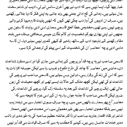
القدر ادبی پرچے۔ کچھ بزرگ ادیب اس دنیا سے کیا اٹھے، ہمارے ادبی منظر نامے پر
غبار چھا گیا۔ ایسا نہیں ہے کہ ادب نے بھی آخری سانس لے لی۔ ادیب اور شاعر سخت
جان ہوتے ہیں۔ زمانے کی کج ادائی جتنی بھی بڑھ جائے، وہ اپنی فکر کا دیا جلائے رکھتے
ہیں۔ صرف ان ادیبوں کی آواز دب چکی تھی کیوں کہ انھیں پلیٹ فارم مہیا کرنے والے
پرچے نہیں رہے تھے۔ مخدومی عطا الحق قاسمی ہماری اسی ادبی روایت کا ستون ہیں
جنھوں نے اپنی بھاری بھرکم شخصیت اور کالم نگاری جیسی صحافتی صنف میں بلند
مقام رکھنے کے باوجود ادب کے ساتھ رشتے کو کبھی کمزور نہیں ہونے دیا۔ ان کا سہ
ماہی ادبی پرچہ ' معاصر' ان کی شخصیت کے اسی پہلو کی ترجمانی کرتا ہے۔
قاسمی صاحب نے یہ پرچہ قد آور پرچوں کے زمانے میں جاری کیا اور اسے منفرد شناخت
دی۔ ماضی میں' معاصر' کا چاند کی طرح طلوع و غروب رہا ہے لیکن حوصلہ افزا بات یہ
ہے کہ اس کی زندگی برقرار رہی۔ دو تین برس ہوتے ہیں، قاسمی صاحب نے پرچے کی
اشاعت نو کی تھی لیکن کچھ ملک کے حالات ایسے تھے اور کچھ معیشت کی زبوں
حالی تھی، ایک پرچے کی اشاعت کے بعد یہ سلسلہ رک گیا۔ پرچے کی اشاعت رکی
ضرور لیکن قاسمی صاحب کا جذبہ جواں رہا۔ یہ ان کے اسی عزم کا نتیجہ ہے کہ '
معاصر' آج پھر ہمارے ہاتھوں میں ہے۔ پرچہ صرف صوری اعتبار سے ہی دیدہ زیب
نہیں ہے بلکہ معنوی اعتبار سے بھی غیر معمولی ہے۔ اس محنت میں انھیں ممتاز
شاعر اور نقاد اقتدار جاوید صاحب اور ڈاکٹر عائشہ عظیم صاحبہ کی بہ طور مدیر اور نائب
مدیر خدمات حاصل رہی ہیں۔ کہنے کا مطلب یہ ہے کہ صرف قیادت ہی قد آور نہیں