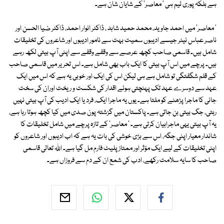
ہے بلکہ پوری ٹیم ہی ' معاصر' کے شایان شان ہے۔
' معاصر' میں احمد جاوید، محمد حمید شاہد ، ڈاکٹر انوار احمد، ڈاکٹر ضیا الحسن اور
ناصر عباس نیئر جیسے ادیبوں سمیت بہت سے نامور ادیبوں اور شاعروں کی تخلیقات
شامل ہیں۔ قاسمی صاحب کچھ عرصے سے وقفے وقفے سے اپنی آپ بیتی لکھ رہے
ہیں۔ پرچے میں اس آپ بیتی کا ایک باب بھی شامل ہے۔ اس تحریر میں قاسمی صاحب
کے قلم شگفتگی تو شامل ہے ہی لیکن اس کی ایک اور خوبی یہ ہے کہ اس میں ایک
عہد سے دوسرے عہد تک پہنچتی ہوئے اقدار کی شکست و ریخت اوران کی سخت
جانی کا ماجرا پڑھنے کو ملتا ہے۔ یوں یہ ماجرا ایک، فرد یا ایک ادیب کی آپ بیتی نہیں
رہتی، جگ بیتی بن جاتی ہے۔ پاکستان میں گزشتہ پون صدی میں کیا کچھ ہوتا رہا ہے،
یہ آپ بیتی یہی ماجرابیان کرتی ہے۔ ' معاصر' کے تازہ پرچے میں شامل تخلیقات کا
شاندار معیار اپنی جگہ، اس سے بڑی خوشی کی بات یہ ہے کہ اب ادیبوں اور شاعروں کو
اپنی تخلیقات کے لیے ایک مؤثر اور ممتاز پلیٹ فارم مل گیا ہے۔ اللہ تعالی قاسمی
صاحب کا سایہ سلامت رکھے، ادب کی شمع ان کے دم سے فروزاں ہے۔