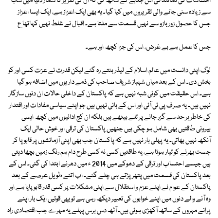
احساسات کی نمائندگی اس جذبے کے ساتھ کی کہ ان کی تقریر کا شمار دنیا میں سب
سے زیادہ سنی جانے والی تقریروں میں کیا گیا۔ یہ بھی ایک اعزاز ہے، ایک ایسا اعزاز
جس کا حصول زور بازو سے نہیں قسمت سے ملتا ہے۔ اقبال نے غلط نہیں کہا تھا ع
جس کا عمل ہے بے غرض، اس کی جزا کچھ اور ہے۔
لوگ اپنی دانست میں عالم اسلام کے لیڈر بنتے رہ گئے لیکن قدرت نے عزت کسی اور کو
بخش دی۔ اس کے بعد میاں شہباز شریف صاحب کی ذمے داریوں میں اضافہ ہو گیا
ہے۔ اس حقیقت میں کوئی شبہ نہیں ہے کہ پاکستان کے داخلی حالات ان دنوں سازگار
نہیں ہیں۔ یہ صرف پی ٹی آئی اور اس کے بانی نہیں ہیں جو اپنے سیاسی مفادات اور اقتدار
کی خاطر ہر حد سے گزر جانے پر تلے بیٹھے ہیں بلکہ ان کج ادائیوں میں کچھ ایسی
بیرونی طاقتیں بھی شامل ہو چکی ہیں جنھیں پاکستان کی ترقی اور خوش حالی ایک
آنکھ نہیں بھاتی۔ یہ پہلی بار نہیں ہے کہ پاکستان جب بھی اپنی آزمائشوں پر قابو پا کر
جست بھرنے کو تیار ہوتا ہے، یہ طاقتیں کسی نہ کسی طرح دام ہم رنگ زمیں بچھا دیتی
ہیں جیسے احتساب اور ترقی کے دھوکے میں 2014 ء میں دھرنے ابتدا کی گئی۔ اس کے
بعد پاکستان کی قسمت میں پتھر پڑتے ہی چلے گئے۔ اب اتنے طویل عرصے کے بعد
پاکستان کے عوام نے اپنے عزم و استقلال سے اپنی مشکلات پر کسی قدر قابو پایا ہے اور
وہ آنے والے دنوں میں اپنے خوابوں کی تعبیر دیکھ رہی ہے تو یہی قوتیں ایک بار اپنے
پرانے مہروں کے ساتھ آکھڑی ہوئی ہیں۔ آٹھ دس برس پہلے یہ مہرے جب اقتصادی راہ