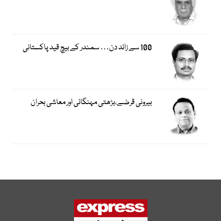
100 سے زائد دن… سمندر کے بیچ قید پاکستانی
بیرونی قرضے،بڑھتی مہنگائی اور معاشی بحران