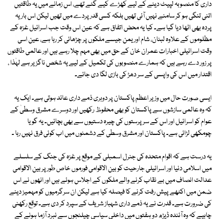
داری کا منصوبہ لپیٹ دینے کے لیے کھڑے کیے گئے تھے، اس زمانے میں یہ طاقتیں
اتنی تنگی ہو کر سامنے نہیں آئی تھیں بلکہ کسی قدر پردے میں تھیں لیکن اس بار یہ
پردہ بھی اٹھا دیا گیا ہے۔ کیا یہ محض اتفاق ہے کہ عین اس وقت جب اسرائیل غزہ کے
مظلوموں کے علاوہ لبنان، شام اور یمن جیسے ملکوں پر چڑھائی کر رہا ہے، عین اسی
وقت اسرائیلی اخبارات عمران خان کے حق میں بھی مہم چلا رہے ہیں اور عالمی طاقتوں
پر زور دے رہے ہیں کہ ہمارے منصوبوں کی تکمیل کے لیے یہ شخص ناگزیر ہے لہٰذا ،
اقتدار میں اس کی واپسی کے سر دھڑ کی بازی لگا دی جائے۔
ایسی صورت حال میں وزیر اعظم پاکستان پر دوہری ذمے داری عائد ہوتی ہے۔ ایک یہ
کہ وہ عالمی سازشوں سے پاکستان کو بھی محفوظ رکھیں اور دوسرے مشرق وسطیٰ کے
عوام کو اسرائیل اور اس کے سرپرستوں کی چیرہ دستیوں سے بھی بچائیں۔ یہ گویا
چومکھی لڑائی ہے۔ پاکستان اور مشرق وسطی کے دشمنوں میں اب کوئی فرق نہیں رہا ۔
یہ درست ہے کہ اقوام متحدہ کی جنرل اسمبلی کے موقع پر غزہ کی جنگ کے سلسلے
میں اسلامی دنیا اور اسرائیلی جارحیت کو بین الاقوامی فورموں خاص طور پر بین الاقوامی
عدالت انصاف میں بے نقاب کرنے والے ملکوں کے اجلاس ہوئے ہیں اور انھوں نے اس
ضمن میں اکٹھے پیش رفت کرنے کا فیصلہ کیا ہے لیکن ان سرگرمیوں کو مہمیز دینے
کی ضرورت ہے۔ قدرت نے یہ ذمے داری شہباز شریف کے سپرد کر دی ہے۔ توقع رکھنی
چاہیے کہ وہ آئندہ ڈیڑھ دو ہفتوں میں داخلی سیاسی چیلنجوں سے نبرد آزما ہونے کے