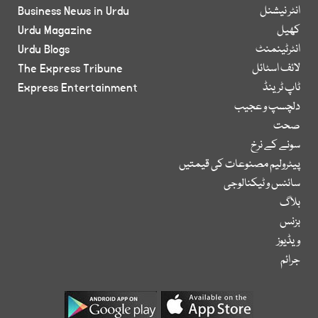
انٹر نیشنل
Business News in Urdu
کھیل
Urdu Magazine
انٹرٹینمنٹ
Urdu Blogs
لائف اسٹائل
The Express Tribune
ٹاپ ٹرینڈ
Express Entertainment
دلچسپ و عجیب
صحت
سونے کے نرخ
پیٹرولیم مصنوعات کی قیمتیں
سائنس و ٹیکنالوجی
بلاگ
بزنس
ویڈیوز
جرائم