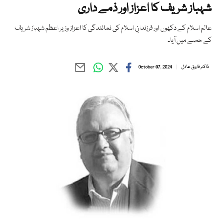
شہباز شریف کا اعزاز اور ذمے داری
عالم اسلام کے دکھوں اور فرزندانِ اسلام کی نمائندگی کا اعزاز وزیر اعظم شہباز شریف
کے حصے میں آیا۔
ڈاکٹر فاروق عادل
October 07, 2024