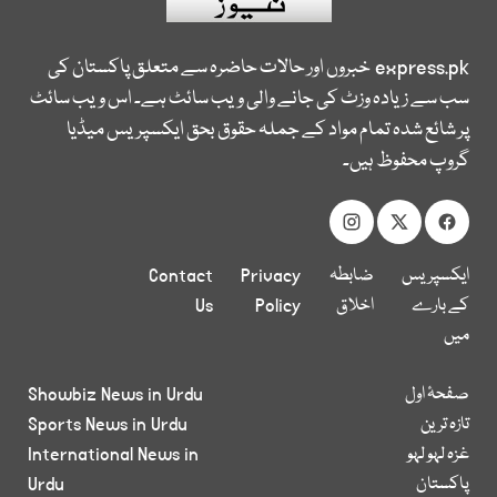
express.pk
خبروں اور حالات حاضرہ سے متعلق پاکستان کی
سب سے زیادہ وزٹ کی جانے والی ویب سائٹ ہے۔ اس ویب سائٹ
پر شائع شدہ تمام مواد کے جملہ حقوق بحق ایکسپریس میڈیا
گروپ محفوظ ہیں۔
ایکسپریس
ضابطہ
Privacy
Contact
کے بارے
اخلاق
Policy
Us
میں
صفحۂ اول
Showbiz News in Urdu
تازہ ترین
Sports News in Urdu
غزہ لہو لہو
International News in
پاکستان
Urdu