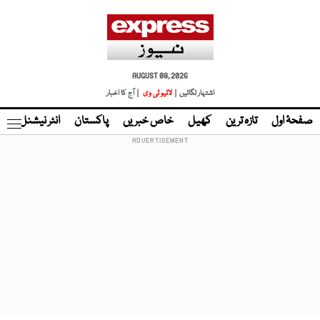
AUGUST 08, 2026
اشتہار لگائیں |
لائیو ٹی وی
| آج کا اخبار
صفحۂ اول
تازہ ترین
کھیل
خاص خبریں
پاکستان
انٹر نیشنل
ٹا