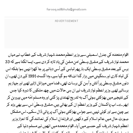
farooq.adilbhuta@gmail.com
اقوام متحدہ کی جنرل اسمبلی سے وزیر اعظم محمد شہباز شریف کے خطاب نے میاں
محمد نواز شریف کے مشرق وسطیٰ امن مشن کی یاد تازہ کر دی ہے۔ ایسا لگتا ہے کہ 33
برس کے بعد مشرق وسطی ایک بار پھر تباہی کے اُسی دہانے پر جا کھڑا نہیں ہوا بلکہ اس
کی تباہ کاری اور سنگینی میں ہزار گنا اضافہ ہو گیا ہے۔ وہ اگست 1991 کے دن تھے۔ ان
دنوں مشرقِ وسطی پر آتش و آہن کی برسات تھی۔ فضا میں میزائل اڑتے تھے اور جہاز بم
برساتے تھے، وزیر اعظم نواز شریف نے ان ہی حالات میں چھ ملکوں کا دورہ کیا جس
کے نتیجے میں بھڑکتی ہوئی آگ بہ تدریج ٹھندی پڑ گئی اور وہ مسلم امّہ میں ہیرو بن کر
ابھرے۔ اب پاکستان کے وزیر اعظم ان کے بھائی ہیں، مشرق وسطیٰ اس سے بھی بڑھ کر
بے چین ہے اور کوئی نہیں ہے جواِس بھڑکتی ہوئی آگ پر پانی ڈال سکے۔ اس مشکل
صورت حال میں عالم اسلام کے دکھوں اور فرزندانِ اسلام کی نمائندگی کا اعزاز وزیر
اعظم شہباز شریف کے حصے میں آیا۔ اقوام متحدہ میں انھوں نے مسلم دنیا کے