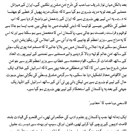
بعد بالکل میاں نواز شریف صاحب کی طرح امن مشن پر نکلیں گے۔ ایران کے میزائل
حملے کے بعد تو یہ مزید ضروری ہو گیا ہے تاکہ جنگ مزید پھیل کر خطے کو جھلسا
نہ دے۔ یہ اس لیے بھی ضروری ہے کہ ایران کے ردعمل نے واضح کر دیا ہے کہ اب
خطے کی طاقتیں جیسے کو تیسا کہ ذہنی کیفیت میں جا چکی ہیں جب ایسا ہو جاتا ہے
تو فہم و فراست رخصت ہو جاتی ہے۔ پاکستان اس کا متحمل ہے ہو سکتا ہے اور نہ اس
کا یہ مزاج ہے ۔ وزیر اعظم کو چاہیے کہ وہ او آئی سی کے اجلاس کی ریکوزیشن دیں۔
ممکن ہو سکے تو یہ اجلاس پاکستان میں ہی بلایا جائے تا کہ مسلم امہ پوری یک سوئی
کے ساتھ امن عالم کو تہہ و بالا کر دینے والے مسئلے سے نمٹنے کے لیے پورے اتحاد
کے ساتھ اقدامات کر سکے۔ اقوام متحدہ سے خطاب سے وزیر اعظم تقریر سے جو امن
مشن شروع ہوا ہے، اس کا اگلا اور منطقی مرحلہ یہی ہے تاکہ اسرائیل کے خلاف ایک
بین الاقوامی محاذ تشکیل دیا جا سکے۔ یہ سرگرمی مشرق وسطیٰ کی بگڑتی ہوئی صورت
حال کے لیے تو ضروری ہے ہی لیکن بانی پی ٹی آئی کے ساتھ اسرائیل کے اظہار یک
جہتی کے بعد یہ پاکستان کے استحکام کے لیے بھی ضروری ہو گیا ہے۔
قاسمی صاحب کا ' معاصر'
ایک زمانہ تھا جب پاکستان پر علم و ادب کی حکمرانی تھی۔ اس قلمرو کی قیادت بلند
قامت ادیبوں کے پرچے کیا کرتے تھے۔ فنون، اوراق، سیپ اور بہت سے دوسرے جلیل