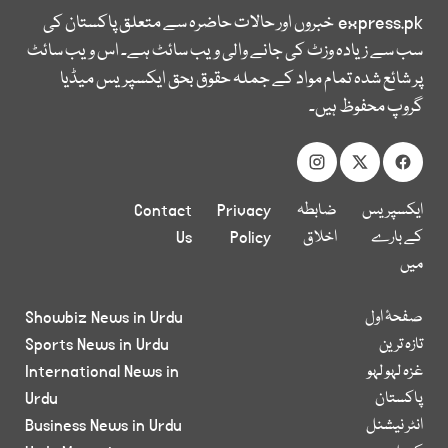
express.pk
خبروں اور حالات حاضرہ سے متعلق پاکستان کی
سب سے زیادہ وزٹ کی جانے والی ویب سائٹ ہے۔ اس ویب سائٹ
پر شائع شدہ تمام مواد کے جملہ حقوق بحق ایکسپریس میڈیا
گروپ محفوظ ہیں۔
ایکسپریس
ضابطہ
Privacy
Contact
کے بارے
اخلاق
Policy
Us
میں
صفحۂ اول
Showbiz News in Urdu
تازہ ترین
Sports News in Urdu
غزہ لہو لہو
International News in
پاکستان
Urdu
انٹر نیشنل
Business News in Urdu