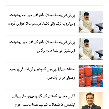
پی ٹی آئی رہنما عبداللہ طاہر قتل میں اہم پیشرفت،
ہنی ٹریپ کرنے والی ٹک ٹاکر سمیت 2 خواتین گرفتار
پی ٹی آئی رہنما عبداللہ طایر کے قتل میں پیشرفت،
تین شوٹرز کی شناخت ہوگئی
عدالت نے ایل پی جی کمپنیوں کی اضافی پریمیم
وصولی فوری روک دی
اٹارنی جنرل پاکستان کے گھر پر چھاپا مارنے والے
اہلکاروں کا ضمانت کےلیے عدالت سے رجوع