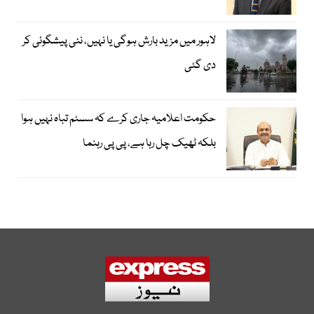
لاہور میں مزید بارش ہوگی یا نہیں، نئی پیشگوئی کر
دی گئی
حکومت اعلامیہ جاری کرے کہ سسٹم تباہ نہیں ہوا
بلکہ ٹھیک چل رہا ہے، پی پی رہنما