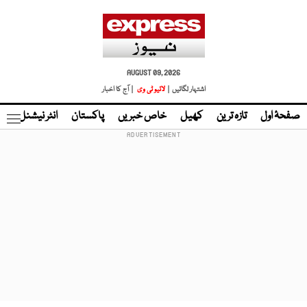
AUGUST 09, 2026
اشتہار لگائیں |
لائیو ٹی وی
| آج کا اخبار
صفحۂ اول
تازہ ترین
کھیل
خاص خبریں
پاکستان
انٹر نیشنل
ٹا