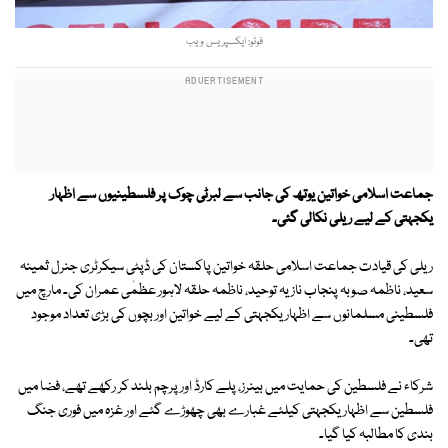
فوٹو: ایکسپریس ویب
جماعت اسلامی خواتین یوتھ کی جانب سے لبرٹی چوک پر فلسطینیوں سے اظہار
یکجہتی کے لیے ریلی نکالی گئی۔
ریلی کی قیادت جماعت اسلامی حلقہ خواتین پاکستان کی ڈپٹی سیکرٹری جنرل ثمینہ
سعید، ناظمہ صوبہ پنجاب نازیہ توحید، ناظمہ حلقہ لاہور عظمٰی عمران کی۔ مارچ میں
فلسطینی مسلمانوں سے اظہار یکجہتی کے لیے خواتین اور بچوں کی بڑی تعداد موجود
تھی۔
شرکاء نے فلسطین کی حمایت میں بینرز، پلے کارڈ اور پرچم بلند کر رکھے تھے، فضا میں
فلسطین سے اظہار یکجہتی کیلئے غبارے بھی چھوڑے گئے اور غزہ میں فوری جنگ
بندی کا مطالبہ کیا گیا۔