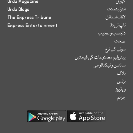
کھیل
Urdu Magazine
انٹرٹینمنٹ
Urdu Blogs
لائف اسٹائل
The Express Tribune
ٹاپ ٹرینڈ
Express Entertainment
دلچسپ و عجیب
صحت
سونے کے نرخ
پیٹرولیم مصنوعات کی قیمتیں
سائنس و ٹیکنالوجی
بلاگ
بزنس
ویڈیوز
جرائم