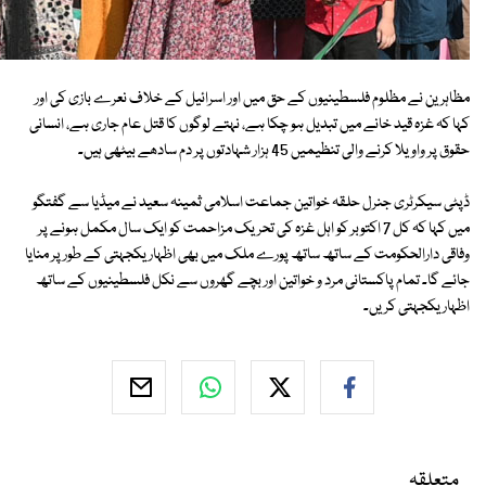
مظاہرین نے مظلوم فلسطینیوں کے حق میں اور اسرائیل کے خلاف نعرے بازی کی اور
کہا کہ غزہ قید خانے میں تبدیل ہو چکا ہے، نہتے لوگوں کا قتل عام جاری ہے، انسانی
حقوق پر واویلا کرنے والی تنظیمیں 45 ہزار شہادتوں پر دم سادھے بیٹھی ہیں۔
ڈپٹی سیکرٹری جنرل حلقہ خواتین جماعت اسلامی ثمینہ سعید نے میڈیا سے گفتگو
میں کہا کہ کل 7 اکتوبر کو اہل غزہ کی تحریک مزاحمت کو ایک سال مکمل ہونے پر
وفاقی دارالحکومت کے ساتھ ساتھ پورے ملک میں بھی اظہاریکجہتی کے طور پر منایا
جائے گا۔ تمام پاکستانی مرد و خواتین اور بچے گھروں سے نکل فلسطینیوں کے ساتھ
اظہار یکجہتی کریں۔
متعلقہ