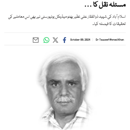
مسئلہ نقل کا …
اسلام آباد کی شہید ذوالفقار علی نظیر بھٹو میڈیکل یونیورسٹی نے بھی اس معاملے کی
تحقیقات کا فیصلہ کیا۔
October 09, 2024
Dr Tauseef Ahmed Khan