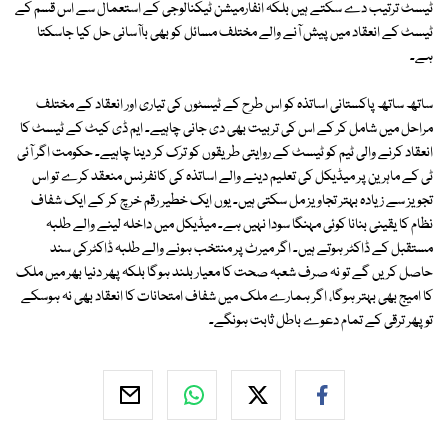
ٹیسٹ ترتیب دے سکتے ہیں بلکہ انفارمیشن ٹیکنالوجی کے استعمال سے اس قسم کے
ٹیسٹ کے انعقاد میں پیش آنے والے مختلف مسائل کو بھی باآسانی حل کیا جاسکتا
ہے۔
ساتھ ساتھ پاکستانی اساتذہ کو اس طرح کے ٹیسٹوں کی تیاری اور انعقاد کے مختلف
مراحل میں شامل کر کے اس کی تربیت بھی دی جانی چاہیے۔ ایم ڈی کیٹ کے ٹیسٹ کا
انعقاد کرنے والی ٹیم کو ٹیسٹ کے روایتی طریقوں کو ترک کر دینا چاہیے۔ حکومت اگر آئی
ٹی کے ماہرین پر میڈیکل کی تعلیم دینے والے اساتذہ کی کانفرنس منعقد کرے تو اس
تجویز سے زیادہ بہتر تجاویز مل سکتی ہیں۔ یوں ایک خطیر رقم خرچ کر کے ایک شفاف
نظام کا یقینی بنانا کوئی مہنگا سودا نہیں ہے۔ میڈیکل میں داخلہ لینے والے طلبہ
مستقبل کے ڈاکٹر ہوتے ہیں۔ اگر میرٹ پر منتخب ہونے والے طلبہ ڈاکٹرکی سند
حاصل کریں گے تو نہ صرف شعبہ صحت کا معیار بلند ہوگا بلکہ پھر دنیا بھر میں ملک
کا امیج بھی بہتر ہوگا، اگر ہمارے ملک میں شفاف امتحانات کا انعقاد بھی نہ ہوسکے
تو پھر ترقی کے تمام دعوے باطل ثابت ہونگے۔