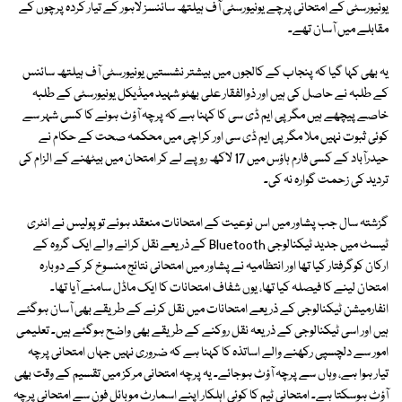
یونیورسٹی کے امتحانی پرچے یونیورسٹی آف ہیلتھ سائنسز لاہور کے تیار کردہ پرچوں کے
مقابلے میں آسان تھے۔
یہ بھی کہا گیا کہ پنجاب کے کالجوں میں بیشتر نشستیں یونیورسٹی آف ہیلتھ سائنس
کے طلبہ نے حاصل کی ہیں اور ذوالفقار علی بھٹو شہید میڈیکل یونیورسٹی کے طلبہ
خاصے پیچھے ہیں مگر پی ایم ڈی سی کا کہنا ہے کہ پرچہ آؤٹ ہونے کا کسی شہر سے
کوئی ثبوت نہیں ملا مگر پی ایم ڈی سی اور کراچی میں محکمہ صحت کے حکام نے
حیدرآباد کے کسی فارم ہاؤس میں 17 لاکھ روپے لے کر امتحان میں بیٹھنے کے الزام کی
تردید کی زحمت گوارہ نہ کی۔
گزشتہ سال جب پشاور میں اس نوعیت کے امتحانات منعقد ہوئے تو پولیس نے انٹری
ٹیسٹ میں جدید ٹیکنالوجی Bluetooth کے ذریعے نقل کرانے والے ایک گروہ کے
ارکان کوگرفتار کیا تھا اور انتظامیہ نے پشاور میں امتحانی نتائج منسوخ کر کے دوبارہ
امتحان لینے کا فیصلہ کیا تھا، یوں شفاف امتحانات کا ایک ماڈل سامنے آیا تھا۔
انفارمیشن ٹیکنالوجی کے ذریعے امتحانات میں نقل کرنے کے طریقے بھی آسان ہوگئے
ہیں اور اسی ٹیکنالوجی کے ذریعہ نقل روکنے کے طریقے بھی واضح ہوگئے ہیں۔ تعلیمی
امور سے دلچسپی رکھنے والے اساتذہ کا کہنا ہے کہ ضروری نہیں جہاں امتحانی پرچہ
تیار ہوا ہے، وہاں سے پرچہ آؤٹ ہوجائے۔ یہ پرچہ امتحانی مرکز میں تقسیم کے وقت بھی
آؤٹ ہوسکتا ہے۔ امتحانی ٹیم کا کوئی اہلکار اپنے اسمارٹ موبائل فون سے امتحانی پرچہ