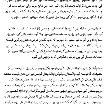
بارے میں تفصیلی رپورٹیں شایع ہوئیں۔ ان امتحانات میں نقل کی توکئی خبریں اخبارات
کی زینت بنیں مگر ایک بڑے انگریزی کے اخبار میں شایع ہونے والی خبر نے سب کو
چونکا دیا کہ حیدرآباد کے ایک فارم ہاؤس میں بھی امتحانی مرکز بنایا گیا جہاں امیدواروں
کو 14 لاکھ روپے فیس ادا کر کے پرچہ حل کرنے کی تمام سہولتیں دستیاب تھیں۔
اخبارات میں یہ الزام بھی شایع ہوا کہ امتحانی پرچہ میں 30 فیصد کے قریب سوالات
آؤٹ آف کورس تھے، اس پھر یہ معاملہ عدالتوں میں چلا گیا۔ سندھ ہائی کورٹ اور پھر
اسلام آباد ہائی کورٹ نے اسٹے آرڈر دیدیے کہ جب تک ان عرض داشتوں پر کوئی فیصلہ
نہیں آئے گا تو یہ پورے ملک میں ایم بی بی ایس کی کلاسیں شروع نہیں ہوسکتیں۔ پی
ایم ڈی سی نے اس پورے معاملے کی تحقیقات شروع کردی۔ کونسل نے آزاد ماہرین کی
خدمات حاصل کی ہیں جو تمام شکایتوں کا جائزہ بھی لیں گے۔
اسلام آباد کی شہید ذوالفقار علی نظیر بھٹو میڈیکل یونیورسٹی نے بھی اس معاملے کی
تحقیقات کا فیصلہ کیا۔ پاکستان میڈیکل اینڈ ڈینٹل کونسل نے اس انٹری ٹیسٹ منعقد
کرنے والی ملک کی 7 یونیورسٹیوں کے وائس چانسلر صاحبان کا اجلاس منعقد کیا۔
کونسل کے ایک افسرکا کہنا ہے کہ ٹیسٹ کے نتائج سے ظاہر ہوتا ہے کہ پنجاب، سندھ
اور بلوچستان کے امیدواروں نے اچھے نمبر حاصل کیے مگر اسلام آباد، آزاد کشمیر اور
دیگر شہروں کے مراکز میں امتحانات دینے والے طلبہ کی کارکردگی بہت زیادہ بہتر ثابت
نہیں ہوئی۔ یہ بھی کہا گیا کہ گزشتہ 3 برسوں کے دوران شہید ذوالفقار علی بھٹو میڈیکل