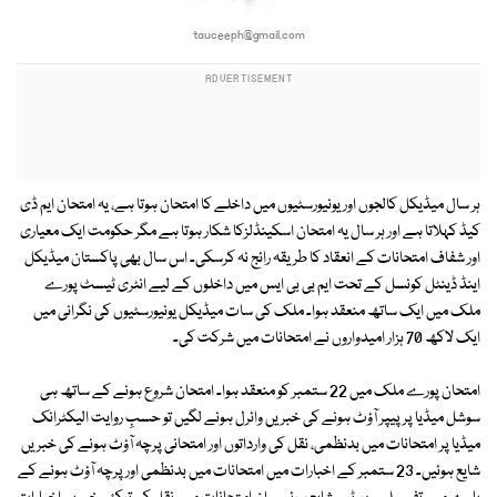
tauceeph@gmail.com
ہر سال میڈیکل کالجوں اور یونیورسٹیوں میں داخلے کا امتحان ہوتا ہے، یہ امتحان ایم ڈی
کیڈ کہلاتا ہے اور ہر سال یہ امتحان اسکینڈلزکا شکار ہوتا ہے مگر حکومت ایک معیاری
اور شفاف امتحانات کے انعقاد کا طریقہ رائج نہ کرسکی۔ اس سال بھی پاکستان میڈیکل
اینڈ ڈینٹل کونسل کے تحت ایم بی بی ایس میں داخلوں کے لیے انٹری ٹیسٹ پورے
ملک میں ایک ساتھ منعقد ہوا۔ ملک کی سات میڈیکل یونیورسٹیوں کی نگرانی میں
ایک لاکھ 70 ہزار امیدواروں نے امتحانات میں شرکت کی۔
امتحان پورے ملک میں 22 ستمبر کو منعقد ہوا۔ امتحان شروع ہونے کے ساتھ ہی
سوشل میڈیا پر پیپر آؤٹ ہونے کی خبریں وائرل ہونے لگیں تو حسبِ روایت الیکٹرانک
میڈیا پر امتحانات میں بدنظمی، نقل کی وارداتوں اور امتحانی پرچہ آؤٹ ہونے کی خبریں
شایع ہوئیں۔ 23 ستمبر کے اخبارات میں امتحانات میں بدنظمی اور پرچہ آؤٹ ہونے کے