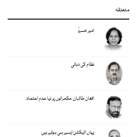
متعلقہ
امیر خسروؒ
نظام کی دہائی
افغان طالبان حکمرانوں پر نیا عدم اعتماد
یہاں الیکشن ایسے ہی ہوتے ہیں