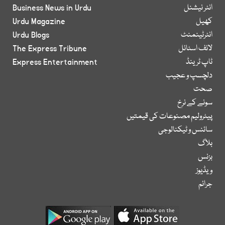
انٹر نیشنل
Business News in Urdu
کھیل
Urdu Magazine
انٹرٹینمنٹ
Urdu Blogs
لائف اسٹائل
The Express Tribune
ٹاپ ٹرینڈ
Express Entertainment
دلچسپ و عجیب
صحت
سونے کے نرخ
پیٹرولیم مصنوعات کی قیمتیں
سائنس و ٹیکنالوجی
بلاگ
بزنس
ویڈیوز
جرائم