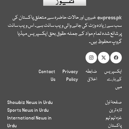
express.pk
خبروں اور حالات حاضرہ سے متعلق پاکستان کی
سب سے زیادہ وزٹ کی جانے والی ویب سائٹ ہے۔ اس ویب سائٹ
پر شائع شدہ تمام مواد کے جملہ حقوق بحق ایکسپریس میڈیا
گروپ محفوظ ہیں۔
ایکسپریس
ضابطہ
Privacy
Contact
کے بارے
اخلاق
Policy
Us
میں
صفحۂ اول
Showbiz News in Urdu
تازہ ترین
Sports News in Urdu
غزہ لہو لہو
International News in
پاکستان
Urdu