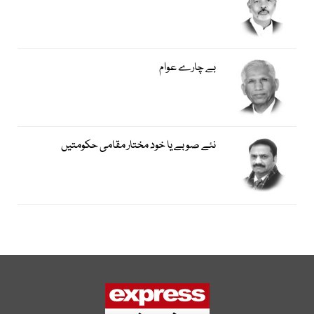
بے چارے عوام
نئے صوبے یا خود مختار مقامی حکومتیں