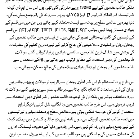
کروائی تھی۔ اس سال پاکستانی طالب علموں کے لیے یہ فیس 8000 روپے جب کہ غیر
ملکی طالب علموں کے لیے 12000 روپے مقررکی گئی تھی، یوں اس سال ایم ڈی کیٹ
کے ٹیسٹ کے انعقاد کے لیے 17 کروڑ 60 لاکھ روپے سے زائد کی رقم جمع ہوئی ہوگی۔
دنیا بھر میں عالمی سطح پر بہت سے ٹیسٹ منعقد کیے جاتے ہیں جن میں اس قسم کے
بنیاد ی مسائل پیدا نہیں ہوتے۔ GRE, TOEFL, IELTS, GMAT, SAT اور ACT اس قسم
کے ٹیسٹوں کی کامیاب مثالیں تصور کی جاتی ہیں۔ ان ٹیسٹوں میں طالب علموں کے
رجحان، زبان اور تنقیدی صلاحیتوں کی جانچ کرنے کے لیے ماہرین تعلیم کی سفارشات
کی روشنی میں شفاف ترین نظام میں، سائنسی بنیادوں پر تیارکروائے گئے سوالات،
طالبعلموں کی ذہنی استعداد کے مطابق ترتیب دیے جاتے ہیں، AIکے استعمال سے
طالب علموں کے رجحان اور دیگر بنیادی صلاحیتوں کی جانچ ممکن ہوجاتی ہے۔
اس طرح ہر طالب عالم کو اس کے فطری رجحان سے قریب تر سوالات پوچھے جاتے ہیں
اور ان کی ذہنی استعداد کا اندازہ لگایا جاتا ہے۔ ہر طالب علم سے پوچھے گئے سوالات نہ
صرف مختلف ہوتے ہیں بلکہ ان کی نوعیت طالب علموں کے فطری ذہنی استعداد سے
قریب تر ہوتی ہے۔ اس طرح طالب علموں میں رٹا لگانے، نقل کرنے یا دیگر ذرایع
استعمال کرنے کی حوصلہ شکنی ہوتی ہے۔ عالمی سطح پر منعقد ہونے والے ٹیسٹوں
میں تمام طالب علموں کو ایک ہی سوال نامہ نہیں دیا جاتا۔ پاکستان میں ایم ڈی کیٹ
کے لیے جمع ہونے والی رقم کم نہیں ہے۔ اس رقم میں دنیا کے معروف ٹیسٹنگ اداروں
کی خدمات حاصل کی جاسکتی ہیں جو طالب علموں کے لیے نہ صرف مناسب ترین