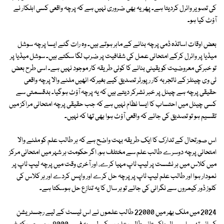
کی تصویر وائرل کردیتا ہے۔ پھر یہ بھی ضروری نہیں ہے کہ پرچہ واقعی کسی اہلکار نے
آؤٹ کیا ہو۔
بعض اوقات اساتذہ ڈمی پرچہ بنانے کے ماہر ہوتے ہیں۔ وہ رات گئے ایسا پرچہ سوشل
میڈیا پر وائرل کرکے امتحانی عمل کی شفافیت پر ضرب لگا سکتے ہیں۔ سوشل میڈیا پر
تو خبرکی معروضیت کو یقینی بنانے کا کوئی طریقہ کار موجود نہیں ہے۔ اسی طرح بعض
ٹی وی چینلز کے ناتجربہ کار رپورٹر تصدیق کیے بغیرکہ انھیں ملنے والا پرچہ واقعی
حقیقی پرچہ ہے چینل پر خبر نشرکر دیتے ہیں کہ یہ پرچہ آؤٹ ہوگیا۔ بدقسمتی سے
کسی چینل میں احتساب کا ایسا نظام نہیں ہے کہ جب حقیقی پرچہ امتحانی مراکز میں
تقسیم ہو تو تصدیق کی جائے کہ واقعی آؤٹ ہوا بھی تھا کہ نہیں۔
اس صورتحال کے تدارک کا ایک طریقہ بہت واضح ہے کہ ہر طالب علم کو ملنے والا
امتحانی پرچہ دوسرے طالب علم سے مختلف ہو، اگر حکومت ہر شہر میں امتحانی مرکز
میں کلاس میں ہر نشست پر لیپ ٹاپ مہیا کرے، اور آخری وقت میں پرچہ لیپ ٹاپ پر
نمودار ہوا اور طالب علم لیپ ٹاپ پر پرچہ حل کرے اور واپس کردے اور ہر کلاس کی
کلوز ڈور کیمروں سے نگرانی کی جائے تو ہر سال کا یہ تنازع حل ہوسکتا ہے۔
2024 میں ملک بھر میں 22000 طالب علموں نے اس ٹیسٹ کے لیے رجسٹریشن