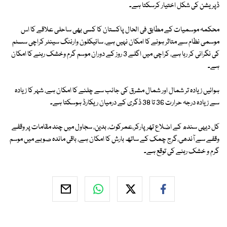
ڈپریشن کی شکل اختیار کرسکتا ہے۔
محکمہ موسمیات کے مطابق فی الحال پاکستان کا کسی بھی ساحلی علاقے کا اس
موسمی نظام سے متاثر ہونے کا امکان نہیں ہے، سائیکلون وارننگ سینٹر کراچی سسٹم
کی نگرانی کر رہا ہے، کراچی میں اگلے 3 روز کے دوران موسم گرم وخشک رہنے کا امکان
ہے۔
ہوائیں زیادہ تر شمال اور شمال مشرق کی جانب سے چلنے کا امکان ہے، شہر کا زیادہ
سے زیادہ درجہ حرارت 36 تا 38 ڈگری کے درمیان ریکارڈ ہوسکتا ہے۔
کل دیہی سندھ کے اضلاع تھرپارکر،عمرکوٹ، بدین، سجاول میں چند مقامات پر وقفے
وقفے سے آندھی،گرج چمک کے ساتھ بارش کا امکان ہے، باقی ماندہ صوبے میں موسم
گرم و خشک رہنے کی توقع ہے۔