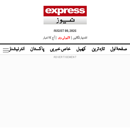
AUGUST 08, 2026
اشتہار لگائیں |
لائیو ٹی وی
| آج کا اخبار
صفحۂ اول
تازہ ترین
کھیل
خاص خبریں
پاکستان
انٹر نیشنل
ٹا