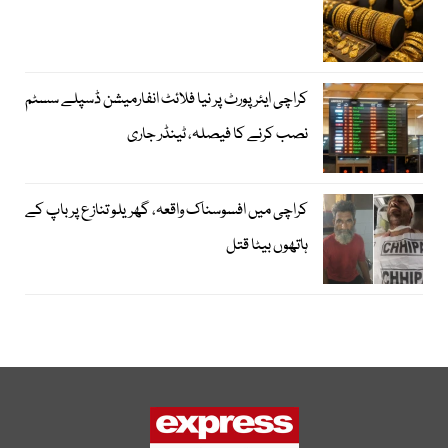
کراچی ایئرپورٹ پر نیا فلائٹ انفارمیشن ڈسپلے سسٹم
نصب کرنے کا فیصلہ، ٹینڈر جاری
کراچی میں افسوسناک واقعہ، گھریلو تنازع پر باپ کے
ہاتھوں بیٹا قتل