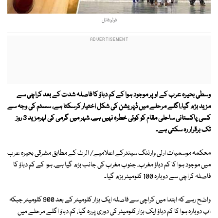
فوٹو:فائل
وسطی بحیرہ عرب کے اوپر موجود ہوا کے کم دباؤ کا فاصلہ شدت کے بعد کراچی سے
مزید بڑھ گیا،اگلے مرحلے میں ڈپریشن کی شکل اختیار کرسکتا ہے، سسٹم کی وجہ سے
کسی پاکستانی ساحلی مقام کو کوئی خطرہ نہیں ہے، شہر میں گرمی کی لہرمزید 3 روز
تک برقرار رہ سکتی ہے۔
محکمہ موسمیات ارلی وارننگ سینٹرکے اعلامیے/ الرٹ کے مطابق مشرقی بحیرہ عرب
میں موجود ہوا کا کم دباؤ مغرب، جنوب مغرب کی جانب بڑھ گیا ہے، ہوا کے کم دباؤ کا
فاصلہ کراچی سے دوبارہ 100 کلومیٹر بڑھ گیا۔
واضح رہے کہ ابتدا میں کراچی سے فاصلہ ایک ہزار کلومیٹر کے بعد 900 کلومیٹر جبکہ
اب دوبارہ ہوا کا کم دباؤ ایک ہزار کلومیٹر کی دوری پررہ گیا، کم دباؤ اگلے مرحلے میں