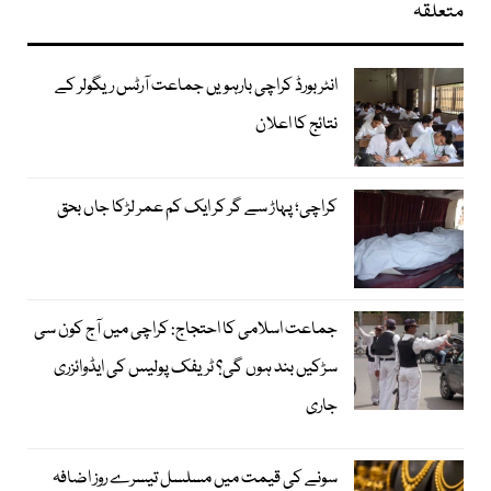
متعلقہ
انٹر بورڈ کراچی بارہویں جماعت آرٹس ریگولر کے
نتائج کا اعلان
کراچی؛ پہاڑ سے گر کر ایک کم عمر لڑکا جاں بحق
جماعت اسلامی کا احتجاج: کراچی میں آج کون سی
سڑکیں بند ہوں گی؟ ٹریفک پولیس کی ایڈوائزری
جاری
سونے کی قیمت میں مسلسل تیسرے روز اضافہ