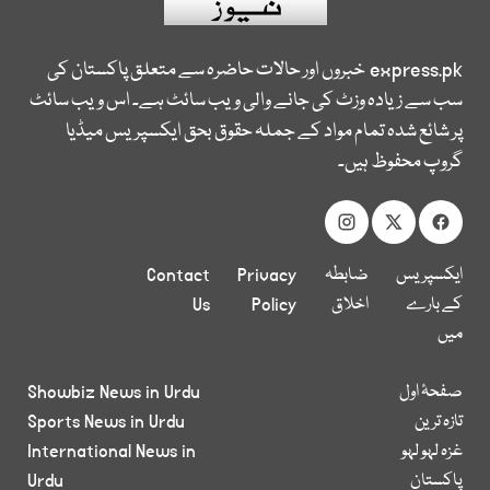
express.pk
خبروں اور حالات حاضرہ سے متعلق پاکستان کی
سب سے زیادہ وزٹ کی جانے والی ویب سائٹ ہے۔ اس ویب سائٹ
پر شائع شدہ تمام مواد کے جملہ حقوق بحق ایکسپریس میڈیا
گروپ محفوظ ہیں۔
ایکسپریس
ضابطہ
Privacy
Contact
کے بارے
اخلاق
Policy
Us
میں
صفحۂ اول
Showbiz News in Urdu
تازہ ترین
Sports News in Urdu
غزہ لہو لہو
International News in
پاکستان
Urdu