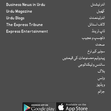
انٹر نیشنل
Business News in Urdu
کھیل
Urdu Magazine
انٹرٹینمنٹ
Urdu Blogs
لائف اسٹائل
The Express Tribune
ٹاپ ٹرینڈ
Express Entertainment
دلچسپ و عجیب
صحت
سونے کے نرخ
پیٹرولیم مصنوعات کی قیمتیں
سائنس و ٹیکنالوجی
بلاگ
بزنس
ویڈیوز
جرائم