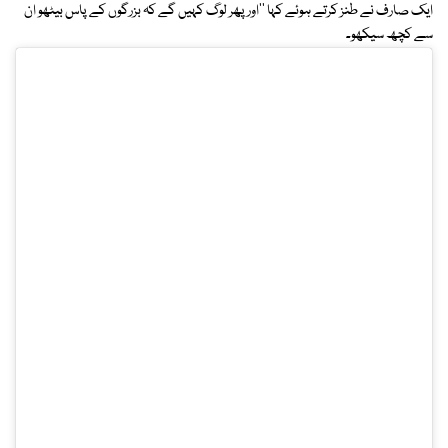
ایک صارف نے طنز کرتے ہوئے کہا ''اور پھر لوگ کہیں گے کہ بزرگوں کے پاس بیٹھو ان
سے کچھ سیکھو۔