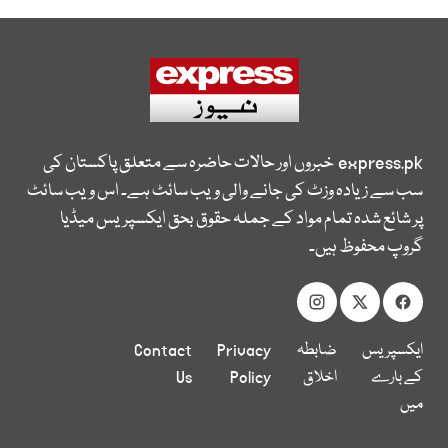
express.pk
خبروں اور حالات حاضرہ سے متعلق پاکستان کی
سب سے زیادہ وزٹ کی جانے والی ویب سائٹ ہے۔ اس ویب سائٹ
پر شائع شدہ تمام مواد کے جملہ حقوق بحق ایکسپریس میڈیا
گروپ محفوظ ہیں۔
ایکسپریس
ضابطہ
Privacy
Contact
کے بارے
اخلاق
Policy
Us
میں