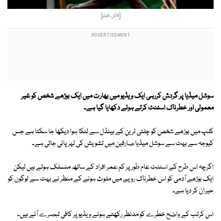
[فائل-فوٹو]
سوشل میڈیا پر گردش کررہی ایک ویڈیو میں بھارت میں ایک بوڑھے شخص کو غیر
معمولی اور خطرناک اسٹنٹ کرتے ہوئے دکھایا گیا ہے۔
کلپ میں بوڑھے شخص کو چلتی ٹرین کے ہینڈل سے لٹکا ہوا دیکھا جا سکتا ہے جس
کیوجہ سے بہت سے سوشل میڈیا صارفین میں تشویش کی لہر پائی جاتی ہے۔
اگرچہ اس طرح کے اسٹنٹ عام طور پر کم عمر افراد کے ساتھ منسلک ہوتے ہیں لیکن
ایک بوڑھے آدمی کو اس خطرناک رویے میں ملوث ہونے کے منظر نے بہت سے لوگوں کو
حیران کر دیا ہے۔
اس کرتب کے واضح خطرے کو مدنظر رکھتے ہوئے ویڈیو پر کافی تبصرے آئے ہیں۔