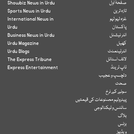
صفحۂ اول
Showbiz News in Urdu
تازہ ترین
Sports News in Urdu
غزہ لہو لہو
International News in
پاکستان
Urdu
انٹر نیشنل
Business News in Urdu
کھیل
Urdu Magazine
انٹرٹینمنٹ
Urdu Blogs
لائف اسٹائل
The Express Tribune
ٹاپ ٹرینڈ
Express Entertainment
دلچسپ و عجیب
صحت
سونے کے نرخ
پیٹرولیم مصنوعات کی قیمتیں
سائنس و ٹیکنالوجی
بلاگ
بزنس
ویڈیوز