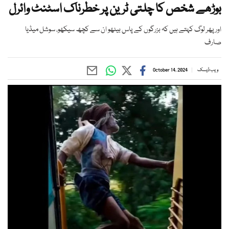
بوڑھے شخص کا چلتی ٹرین پر خطرناک اسٹنٹ وائرل
اور پھر لوگ کہتے ہیں کہ بزرگوں کے پاس بیٹھو ان سے کچھ سیکھو، سوشل میڈیا
صارف
ویب ڈیسک
October 14, 2024