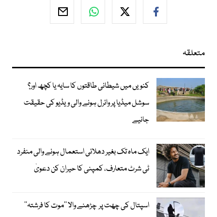
متعلقہ
کنویں میں شیطانی طاقتوں کا سایہ یا کچھ اور؟
سوشل میڈیا پر وائرل ہونے والی ویڈیو کی حقیقت
جانیے
ایک ماہ تک بغیر دھلائی استعمال ہونے والی منفرد
ٹی شرٹ متعارف، کمپنی کا حیران کن دعویٰ
اسپتال کی چھت پر چڑھنے والا ’’موت کا فرشتہ‘‘