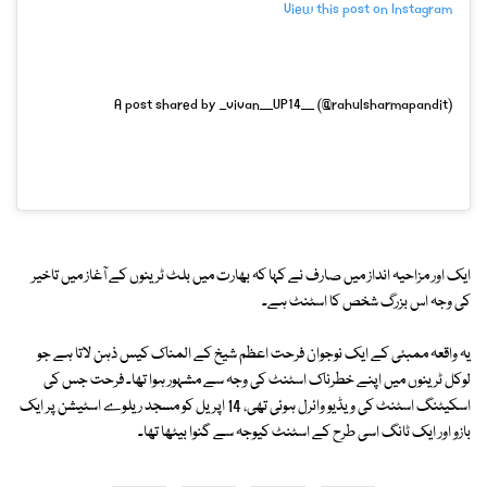
View this post on Instagram
A post shared by _vivan__UP14__ (@rahulsharmapandit)
ایک اور مزاحیہ انداز میں صارف نے کہا کہ بھارت میں بلٹ ٹرینوں کے آغاز میں تاخیر
کی وجہ اس بزرگ شخص کا اسٹنٹ ہے۔
یہ واقعہ ممبئی کے ایک نوجوان فرحت اعظم شیخ کے المناک کیس ذہن لاتا ہے جو
لوکل ٹرینوں میں اپنے خطرناک اسٹنٹ کی وجہ سے مشہور ہوا تھا۔ فرحت جس کی
اسکیٹنگ اسٹنٹ کی ویڈیو وائرل ہوئی تھی، 14 اپریل کو مسجد ریلوے اسٹیشن پر ایک
بازو اور ایک ٹانگ اسی طرح کے اسٹنٹ کیوجہ سے گنوا بیٹھا تھا۔