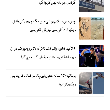
گرفتار، جرمانہ بھی کردیا گیا
چین میں سیلاب: پانی میں مگرمچھوں کی وائرل
ویڈیو اے آئی سے تیار کی گئی ہے
6 لاکھ فالوورز والے ٹک ٹاکر کا لائیو ویڈیو کے دوران
بہیمانہ قتل، سوشل میڈیا پر کہرام مچ گیا
برطانیہ: 97 سالہ خاتون نے وِنگ واکنگ کا اپنا ہی
ریکارڈ توڑ دیا