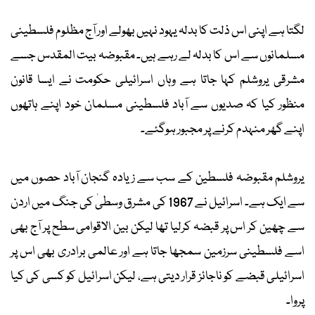
لگتا ہے اپنی اس ذلت کا بدلہ یہود نہیں بھولے اور آج مظلوم فلسطینی
مسلمانوں سے اس کا بدلہ لے رہے ہیں۔ مقبوضہ بیت المقدس جسے
مشرقی یروشلم کہا جاتا ہے وہاں اسرائیلی حکومت نے ایسا قانون
منظور کیا کہ صدیوں سے آباد فلسطینی مسلمان خود اپنے ہاتھوں
اپنے گھر منہدم کرنے پر مجبور ہوگئے۔
یروشلم مقبوضہ فلسطین کے سب سے زیادہ گنجان آباد حصوں میں
سے ایک ہے۔ اسرائیل نے 1967 کی مشرق وسطیٰ کی جنگ میں اردن
سے چھین کر اس پر قبضہ کرلیا تھا لیکن بین الاقوامی سطح پر آج بھی
اسے فلسطینی سرزمین سمجھا جاتا ہے اور عالمی برادری بھی اس پر
اسرائیلی قبضے کو ناجائز قرار دیتی ہے، لیکن اسرائیل کو کسی کی کیا
پروا۔