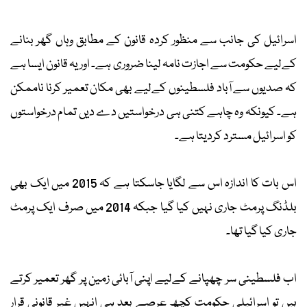
اسرائیل کی جانب سے منظور کردہ قانون کے مطابق وہاں گھر بنانے
کےلیے حکومت سے اجازت نامہ لینا ضروری ہے۔ اور یہ قانون ایسا ہے
کہ صدیوں سے آباد فلسطینوں کےلیے بھی مکان تعمیر کرنا ناممکن
ہے۔ کیونکہ وہ چاہے کتنی ہی درخواستیں دے دیں تمام درخواستوں
کو اسرائیل مسترد کردیتا ہے۔
اس بات کا اندازہ اس سے لگایا جاسکتا ہے کہ 2015 میں ایک بھی
بلڈنگ پرمٹ جاری نہیں کیا گیا جبکہ 2014 میں صرف ایک پرمٹ
جاری کیا گیا تھا۔
اب فلسطینی سر چھپانے کےلیے اپنی آبائی زمین پر گھر تعمیر کرتے
ہیں تو اسرائیلی حکومت کچھ عرصے بعد ہی انہیں غیر قانونی قرار