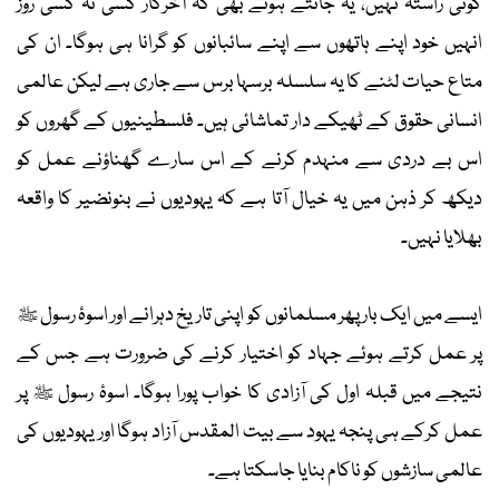
کوئی راستہ نہیں، یہ جانتے ہوئے بھی کہ آخرکار کسی نہ کسی روز
انہیں خود اپنے ہاتھوں سے اپنے سائبانوں کو گرانا ہی ہوگا۔ ان کی
متاع حیات لٹنے کا یہ سلسلہ برسہا برس سے جاری ہے لیکن عالمی
انسانی حقوق کے ٹھیکے دار تماشائی ہیں۔ فلسطینیوں کے گھروں کو
اس بے دردی سے منہدم کرنے کے اس سارے گھناؤنے عمل کو
دیکھ کر ذہن میں یہ خیال آتا ہے کہ یہودیوں نے بنونضیر کا واقعہ
بھلایا نہیں۔
ایسے میں ایک بار پھر مسلمانوں کو اپنی تاریخ دہرانے اور اسوۂ رسول ﷺ
پر عمل کرتے ہوئے جہاد کو اختیار کرنے کی ضرورت ہے جس کے
نتیجے میں قبلہ اول کی آزادی کا خواب پورا ہوگا۔ اسوۂ رسول ﷺ پر
عمل کرکے ہی پنجہ یہود سے بیت المقدس آزاد ہوگا اور یہودیوں کی
عالمی سازشوں کو ناکام بنایا جاسکتا ہے۔