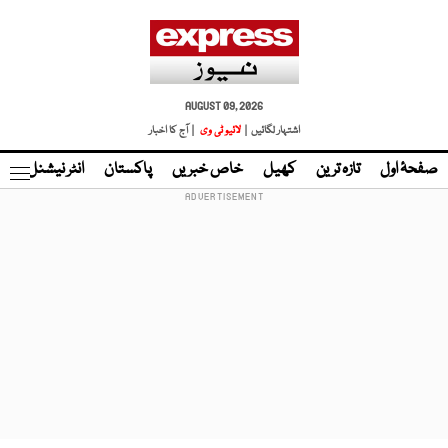
AUGUST 09, 2026
اشتہار لگائیں |
لائیو ٹی وی
| آج کا اخبار
صفحۂ اول
تازہ ترین
کھیل
خاص خبریں
پاکستان
انٹر نیشنل
ٹا