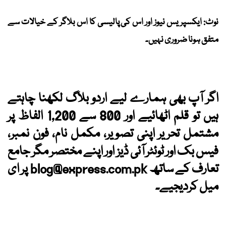
نوٹ: ایکسپریس نیوز اور اس کی پالیسی کا اس بلاگر کے خیالات سے
متفق ہونا ضروری نہیں۔
اگر آپ بھی ہمارے لیے اردو بلاگ لکھنا چاہتے
ہیں تو قلم اٹھائیے اور 800 سے 1,200 الفاظ پر
مشتمل تحریر اپنی تصویر، مکمل نام، فون نمبر،
فیس بک اور ٹوئٹر آئی ڈیز اور اپنے مختصر مگر جامع
تعارف کے ساتھ
blog@express.com.pk
پر ای
میل کردیجیے۔