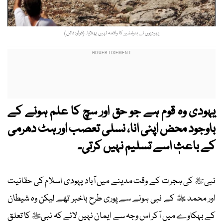
یہودیوں نے بنونضیر کا واقعہ نہیں بھلایا۔ (فوٹو: فائل)
یہودی وہ قوم ہے جو حق اور سچ کا علم ہونے کے
باوجود محض اپنی انا، نسلی تعصب اور ہٹ دھرمی
کے باعثٖ اسے تسلیم نہیں کرتی۔
نبیﷺ کی ہجرت کے وقت مدینے میں آباد یہودی اسلام کی حقانیت
اور محمد ﷺ کے نبی ہونے سے پوری طرح باخبر تھے لیکن وہ شیطان
کے بہکاوے میں آکر اس وجہ سے ایمان نہیں لائے کہ نبیﷺ کا تعلق