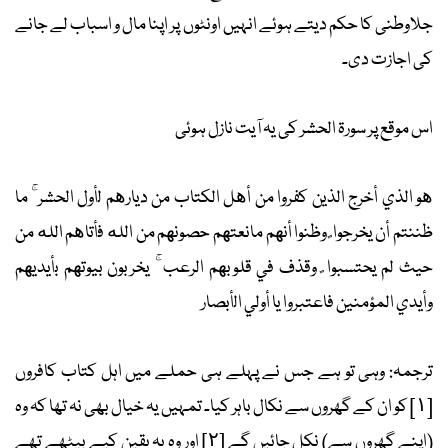
جلاوطنی کا حکم دیتے ہوئے انہیں اونٹوں پر اپنا مال و اسباب لے جانے
کی اجازت دی۔
اس موقع پر سورۃ الحشر کی یہ آیت نازل ہوئی
هو الذي أخرج الذين كفروا من أهل الكتاب من ديارهم لأول الحشر ۚ ما
ظننتم أن يخرجوا ۖ وظنوا أنهم مانعتهم حصونهم من الله فأتاهم الله من
حيث لم يحتسبوا ۖ وقذف في قلوبهم الرعب ۚ يخربون بيوتهم بأيديهم
وأيدي المؤمنين فاعتبروا يا أولي الأبصار
ترجمہ: وہی تو ہے جس نے پہلے ہی حملے میں اہل کتاب کافروں
[١] کو ان کے گھروں سے نکال باہر کیا۔ تمہیں یہ خیال بھی نہ تھا کہ وہ
(اپنے گھروں سے) نکل جائیں گے [٢] اور وہ یہ یقین کیے بیٹھے تھے