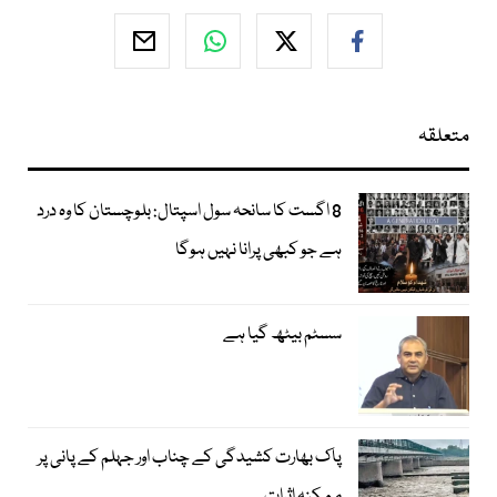
متعلقہ
8 اگست کا سانحہ سول اسپتال: بلوچستان کا وہ درد
ہے جو کبھی پرانا نہیں ہوگا
سسٹم بیٹھ گیا ہے
پاک بھارت کشیدگی کے چناب اور جہلم کے پانی پر