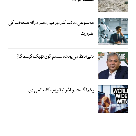
ممکنہ اثرات
مصنوعی ذہانت کے دور میں ذمے دارانہ صحافت کی
ضرورت
نئے انتظامی یونٹ، سسٹم کون ٹھیک کرے گا؟
یکم اگست، ورلڈ وائیڈ ویب کا عالمی دن