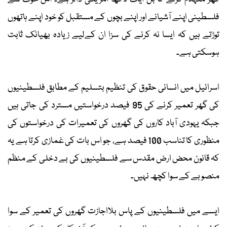
فلسطینی اپنے آشیانے اور اپنے بچوں کے مستقبل کو خود اپنے ہاتھوں
توڑتے ہیں کہ ایسا نہ کرنے کی سزا ان کےلیے زیادہ بھیانک ثابت
ہوسکتی ہے۔
اسرائیل میں انسانی حقوق کی تنظیم بتسلیم کے مطابق فلسطینیوں
کی گھر تعمیر کرنے کی 95 فیصد درخواستیں مسترد کی جاتی ہیں
جبکہ یہودی آباد کاروں کی گھروں کی تعمیرات کی درخواستوں کی
منظوری کا تناسب 100 فیصد ہے، جو اس بات کی غمازی کرتا ہے یہ
کہ قانون محض ارض مقدس سے فلسطینیوں کی بے دخلی کے منظم
منصوبے کے سوا کچھ نہیں۔
ایسے میں فلسطینیوں کے پاس بلااجازت گھروں کی تعمیر کے سوا