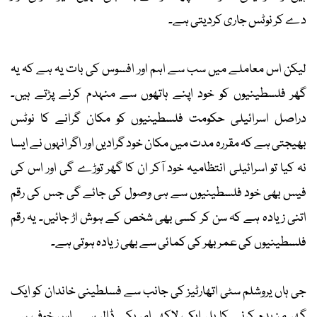
دے کر نوٹس جاری کردیتی ہے۔
لیکن اس معاملے میں سب سے اہم اور افسوس کی بات یہ ہے کہ یہ
گھر فلسطینیوں کو خود اپنے ہاتھوں سے منہدم کرنے پڑتے ہیں۔
دراصل اسرائیلی حکومت فلسطینیوں کو مکان گرانے کا نوٹس
بھیجتی ہے کہ مقررہ مدت میں مکان خود گرادیں اور اگر انہوں نے ایسا
نہ کیا تو اسرائیلی انتظامیہ خود آکر ان کا گھر توڑے گی اور اس کی
فیس بھی خود فلسطینیوں سے ہی وصول کی جائے گی جس کی رقم
اتنی زیادہ ہے کہ سن کر کسی بھی شخص کے ہوش اڑ جائیں۔ یہ رقم
فلسطینیوں کی عمر بھر کی کمائی سے بھی زیادہ ہوتی ہے۔
جی ہاں یروشلم سٹی اتھارٹیز کی جانب سے فسلطینی خاندان کو ایک
گھر منہدم کرنے کا بل ایک لاکھ امریکی ڈالر ہے۔ اس خوف سے