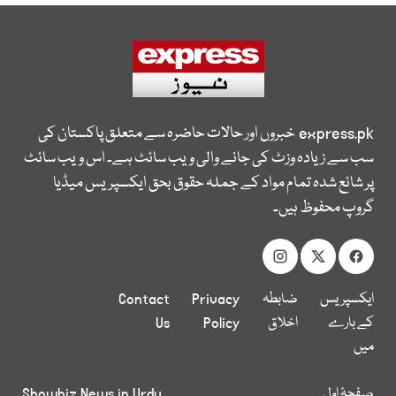
express.pk
خبروں اور حالات حاضرہ سے متعلق پاکستان کی
سب سے زیادہ وزٹ کی جانے والی ویب سائٹ ہے۔ اس ویب سائٹ
پر شائع شدہ تمام مواد کے جملہ حقوق بحق ایکسپریس میڈیا
گروپ محفوظ ہیں۔
ایکسپریس
ضابطہ
Privacy
Contact
کے بارے
اخلاق
Policy
Us
میں
صفحۂ اول
Showbiz News in Urdu