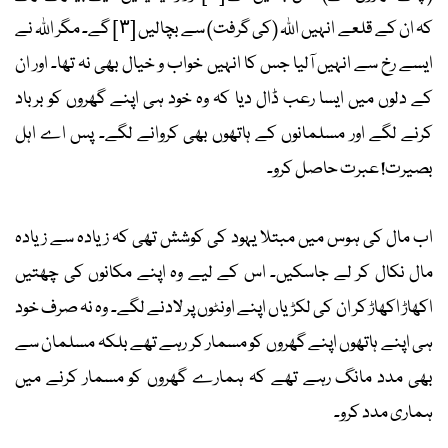
کہ ان کے قلعے انہیں اللہ (کی گرفت) سے بچالیں [٣] گے۔ مگر اللہ نے
ایسے رخ سے انہیں آلیا جس کا انہیں خواب و خیال بھی نہ تھا۔ اور ان
کے دلوں میں ایسا رعب ڈال دیا کہ وہ خود ہی اپنے گھروں کو برباد
کرنے لگے اور مسلمانوں کے ہاتھوں بھی کروانے لگے۔ پس اے اہل
بصیرت! عبرت حاصل کرو۔
اب مال کی ہوس میں مبتلا یہود کی کوشش تھی کہ زیادہ سے زیادہ
مال نکال کر لے جاسکیں۔ اس کے لیے وہ اپنے مکانوں کی چھتیں
اکھاڑ اکھاڑ کر ان کی لکڑیاں اپنے اونٹوں پر لادنے لگے۔ وہ نہ صرف خود
ہی اپنے ہاتھوں اپنے گھروں کو مسمار کر رہے تھے بلکہ مسلمان سے
بھی مدد مانگ رہے تھے کہ ہمارے گھروں کو مسمار کرنے میں
ہماری مدد کرو۔