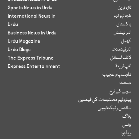
تازہ ترین
Sports News in Urdu
غزہ لہو لہو
International News in
پاکستان
Urdu
انٹر نیشنل
Business News in Urdu
کھیل
Urdu Magazine
انٹرٹینمنٹ
Urdu Blogs
لائف اسٹائل
The Express Tribune
ٹاپ ٹرینڈ
Express Entertainment
دلچسپ و عجیب
صحت
سونے کے نرخ
پیٹرولیم مصنوعات کی قیمتیں
سائنس و ٹیکنالوجی
بلاگ
بزنس
ویڈیوز