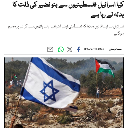
کیا اسرائیل فلسطینیوں سے بنو نضیر کی ذلت کا
بدلہ لے رہا ہے
اسرائیل نے ایسا قانون بنادیا کہ فلسطینی اپنے آشیانے اپنے ہاتھوں سے گرانے پر مجبور
ہوگئے
حامد الرحمان
October 19, 2024