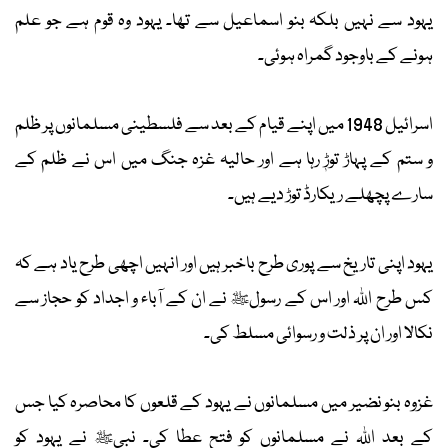
یہود سے نہیں بلکہ بنو اسماعیل سے تھا۔ یہود وہ قوم ہے جو علم
ہونے کے باوجود گمراہ ہوئی۔
اسرائیل 1948 میں اپنے قیام کے بعد سے فلسطینی مسلمانوں پر ظلم
و ستم کے پہاڑ توڑٖ رہا ہے اور حالیہ غزہ جنگ میں اس نے ظلم کے
سارے پچھلے ریکارڈ توڑ دیے ہیں۔
یہود اپنی تاریخ سے پوری طرح باخبر ہیں اور انہیں اچھی طرح یاد ہے کہ
کس طرح اللہ اور اس کے رسولﷺ نے ان کے آباء و اجداد کو حجاز سے
نکالا اور ان پر ذلت و رسوائی مسلط کی۔
غزوہ بنو نضیر میں مسلمانوں نے یہود کے قلعوں کا محاصرہ کیا جس
کے بعد اللہ نے مسلمانوں کو فتح عطا کی۔ نبیﷺ نے یہود کو