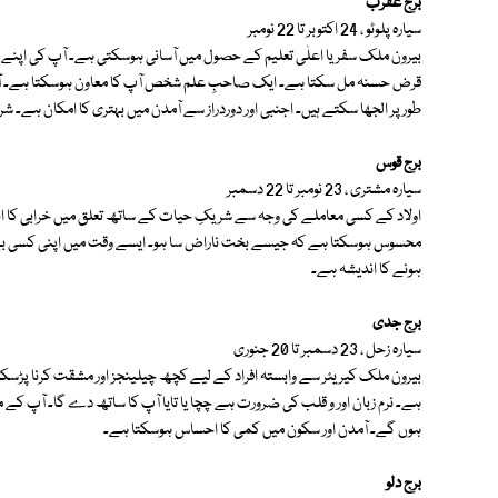
برج عقرب
سیارہ پلوٹو ، 24 اکتوبر تا 22 نومبر
بیرون ملک سفر یا اعلٰی تعلیم کے حصول میں آسانی ہوسکتی ہے۔ آپ کی اپنے
قرض حسنہ مل سکتا ہے۔ ایک صاحبِ علم شخص آپ کا معاون ہوسکتا ہے۔ آ
طور پر الجھا سکتے ہیں۔ اجنبی اور دوردراز سے آمدن میں بہتری کا امکان ہے۔ 
برج قوس
سیارہ مشتری ، 23 نومبر تا 22 دسمبر
اولاد کے کسی معاملے کی وجہ سے شریکِ حیات کے ساتھ تعلق میں خرابی کا اندی
محسوس ہوسکتا ہے کہ جیسے بخت ناراض سا ہو۔ ایسے وقت میں اپنی کسی بے جا ب
ہونے کا اندیشہ ہے۔
برج جدی
سیارہ زحل ، 23 دسمبر تا 20 جنوری
بیرون ملک کیریئر سے وابستہ افراد کے لیے کچھ چیلینجز اور مشقت کرنا پڑسک
ہے۔ نرم زبان اور و قلب کی ضرورت ہے چچا یا تایا آپ کا ساتھ دے گا۔ آپ کے 
ہوں گے۔ آمدن اور سکون میں کمی کا احساس ہوسکتا ہے۔
برج دلو