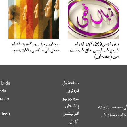
زباں فہمی290 ;کچھ اردو اور
ہم کیوں مرتے ہیں؟ وجود، فنا اور
فرینچ کے باہمی تعلق کے بارے
معنی کی سائنسی و فکری تعبیر
میں (حصہ اوّل)
صفحۂ اول
 Urdu
تازہ ترین
rdu
غزہ لہو لہو
ws in
پاکستان
کی سب سے زیادہ
انٹر نیشنل
 Urdu
 تمام مواد کے
کھیل