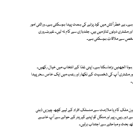
کتا ہے۔ بے خطر آتش میں کود پڑنے کی ہمت پیدا ہوسکتی ہے۔ وراثتی امور
ور مشتری دونوں تناؤ میں ہیں، جلدبازی سے کام نہ لیں۔ غیرضروری
دہ شخص سے ملاقات ہوسکتی ہے۔
 ہونا الجھنیں بڑھاسکتا ہے۔ اپنی غذا کے انتخاب میں خیال رکھیں۔
 اور مشتری آپ کی شخصیت کے نکھار اور رعب میں ایک خاص سحر پیدا
۔
 بیرون ملک کام یا ملازمت سے منسلک افراد کے لیے کچھ چیزیں ذہنی
 دور رہیں۔ پیر اور منگل کو اپنے کیریئر کے حوالے سے آپ خاصے