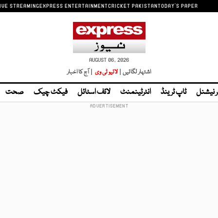
IVE STREAMING
EXPRESS ENTERTAINMENT
CRICKET PAKISTAN
TODAY'S PAPER
AUGUST 06, 2026
اشتہار لگائیں |
لائیو ٹی وی
| آج کا اخبار
ر نیشنل
ٹاپ ٹرینڈ
انٹرٹینمنٹ
لائف اسٹائل
فیکٹ چیک
صحت