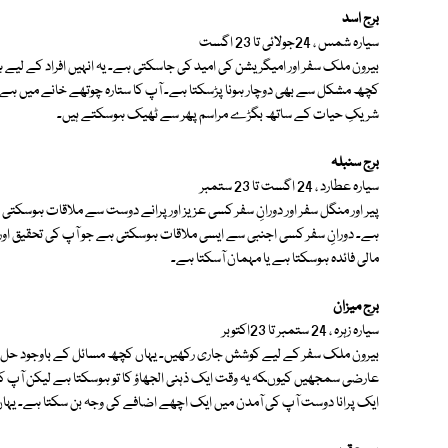
برج اسد
سیارہ شمس ، 24جولائی تا 23 اگست
بیرون ملک سفر اور امیگریشن کی امید کی جاسکتی ہے۔ یہ انہیں افراد کے لیے 
کچھ مشکل سے بھی دوچار ہونا پڑسکتا ہے۔ آپ کا ستارہ چوتھے خانے میں ہے۔ اپن
شریکِ حیات کے ساتھ بگڑے مراسم پھر سے ٹھیک ہوسکتے ہیں۔
برج سنبلہ
سیارہ عطارد ، 24 اگست تا 23 ستمبر
پیر اور منگل سفر اور دورانِ سفر کسی عزیز اور پرانے دوست سے ملاقات ہوسکتی
ہے۔ دورانِ سفر کسی اجنبی سے ایسی ملاقات ہوسکتی ہے جو آپ کی تحقیق او
مالی فائدہ ہوسکتا ہے یا مہمان آسکتا ہے۔
برج میزان
سیارہ زہرہ ، 24 ستمبر تا 23اکتوبر
بیرون ملک سفر کے لیے کوشش جاری رکھیں۔ یہاں کچھ مسائل کے باوجود حل اور سف
عارضی سمجھیں کیوںکہ یہ وقت ایک ذہنی الجھاؤ کا تو ہوسکتا ہے لیکن آپ کے
ایک پرانا دوست آپ کی آمدن میں ایک اچھے اضافے کی وجہ بن سکتا ہے۔ یہا