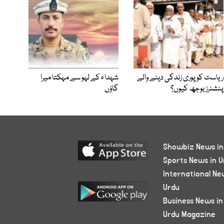
ریاست کو پوری زندگی دینے والے
شہداء کے لہو سے مہکتا میرا
پنشنرز بوجھ کیوں؟
گاؤں
Showbiz News in
Sports News in U
International Ne
Urdu
Business News in
Urdu Magazine