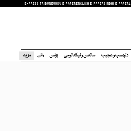
EXPRESS TRIBUNE
URDU E-PAPER
ENGLISH E-PAPER
SINDHI E-PAPER
L
دلچسپ و عجیب
سائنس و ٹیکنالوجی
بزنس
رائے
مزید