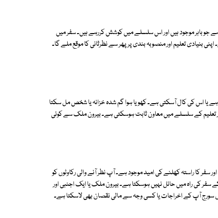
ہے جو باہر موجود ہیں اور اس سلسلے میں کوشش کررہے ہیں۔ سفر میں
ی بنیادی تعلیم اور منصوبہ بندی پر پھر سے نظرثانی کا موقع ملے گا۔
 ہے یا اس کی کال آسکتی ہے۔ کھویا ہوا گم شدہ خزانہ یا شخص مل سکتا
ر تعلیم کے سلسلے میں معاون ثابت ہوسکتی ہے۔ بیرون ملک سے کوئی
ر کا راستہ کھلنے کی امید موجود ہے۔ آپ نظر آنے والی رکاوٹوں کو
 سفر کی راہ میں حائل نہیں ہوسکتا ہے۔ بیرون ملک یا ایک اجنبی اور
ں سورج آپ کے اخراجات یا کسی وجہ سے مالی نقصان بھی لاسکتا ہے۔