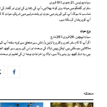
سیارہ یورنیس ، 21 جنوری تا 19 فروری
سفر اور گفتگو میں میانہ روی کو نہ بھلائیں۔ آپ کی رفتاری کی تیزی اور گفتار ک
مناسب نہ ہوگا۔ آپ کے کیریئر میں عزت اور بلند مرتبے میں شریکِ حیات کا کردا
آپ کو پریشان کرسکتا ہے۔
برج حوت
سیارہ نیپچون ، 20 فروری تا 20 مارچ
ملاقاتیں ہوسکتی ہیں، لیکن یہیں اولاد کی صحت اور اس کے رویے سے کچھ الج
ہیں۔ یہ دباؤ کچھ روز رہنے والا ہے۔ اولاد پر اخراجات بوجہ ان کی تعلیم اور صح
متعلقہ