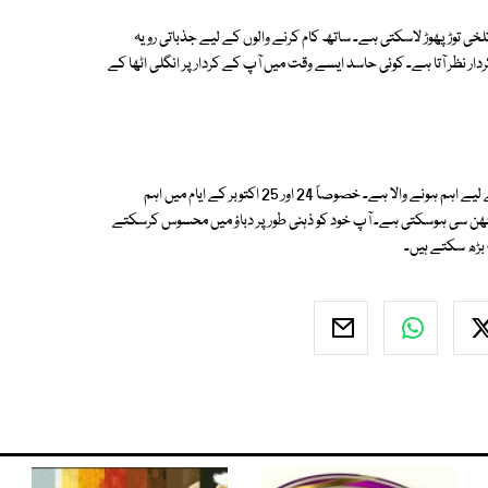
ی تلخی توڑ پھوڑ لاسکتی ہے۔ ساتھ کام کرنے والوں کے لیے جذباتی رویہ
ر نظر آتا ہے۔ کوئی حاسد ایسے وقت میں آپ کے کردار پر انگلی اٹھا کے
اگر آپ کا کام سفر، تحریر و تقریر یا تزئین وآرائش سے متعلق ہے تو یہ ہفتہ آپ کے لیے اہم ہونے والا ہے۔ خصوصاً 24 اور 25 اکتوبر کے ایام میں اہم
ھن سی ہوسکتی ہے۔ آپ خود کو ذہنی طور پر دباؤ میں محسوس کرسکتے
ت بڑھ سکتے ہیں۔