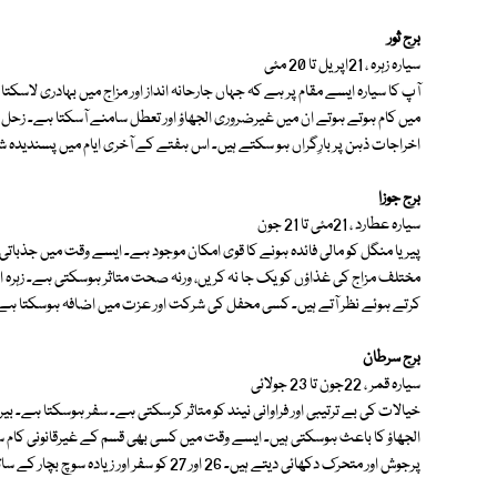
برج ثور
سیارہ زہرہ ، 21اپریل تا 20 مئی
آپ کا سیارہ ایسے مقام پر ہے کہ جہاں جارحانہ انداز اور مزاج میں بہادری لاس
میں کام ہوتے ہوتے ان میں غیرضروری الجھاؤ اور تعطل سامنے آسکتا ہے۔ زحل ا
اخراجات ذہن پر بارِگراں ہو سکتے ہیں۔ اس ہفتے کے آخری ایام میں پسندی
برج جوزا
سیارہ عطارد ، 21مئی تا 21 جون
پیر یا منگل کو مالی فائدہ ہونے کا قوی امکان موجود ہے۔ ایسے وقت میں جذباتی
مختلف مزاج کی غذاؤں کو یک جا نہ کریں، ورنہ صحت متاثر ہوسکتی ہے۔ زہرہ
کرتے ہوئے نظر آتے ہیں۔ کسی محفل کی شرکت اور عزت میں اضافہ ہوسکتا ہے
برج سرطان
سیارہ قمر ، 22جون تا 23 جولائی
خیالات کی بے ترتیبی اور فراوانی نیند کو متاثر کرسکتی ہے۔ سفر ہوسکتا ہے۔
الجھاؤ کا باعث ہوسکتی ہیں۔ ایسے وقت میں کسی بھی قسم کے غیرقانونی کام سے
پرجوش اور متحرک دکھائی دیتے ہیں۔ 26 اور 27 کو سفر اور زیادہ سوچ بچار کے ساتھ بحث و مباحثے سے اجتناب برتیں۔