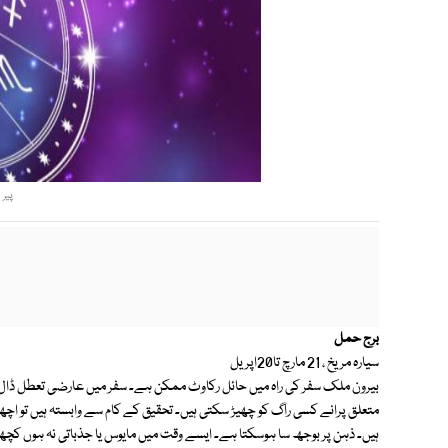
پیر 21 تا اتوار27 اکتوبر 2024
برج حمل
سیارہ مریخ ، 21 مارچ تا20اپریل
ہیں۔ ذہن پر بوجھ سا ہوسکتا ہے۔ ایسے وقت میں مایوس یا جذباتی نہ ہوں کچھ 