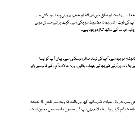
 خدا سے رغبت اور تعلق میں اضافہ اور خوب صورتی پیدا ہوسکتی ہے۔
پ کی قوتِ ارادی بہت مضبوط ہوچکی ہے۔ کچھ پرانے مسائل ذہنی
شریکِ حیات کے ساتھ تناؤ موجود ہے۔
شہ موجود ہے۔ آپ کی نیند متاثر ہوسکتی ہے۔ یہاں آپ کو ایسا
ات پر اَڑنے کے بجائے جھک جائیں، ورنہ حالات آپ کے قابو سے باہر
تی ہے۔ شریکِ حیات کے ساتھ گھر اور والدہ کہ وجہ سے تلخی کا اندیشہ
ماتحت کام کرنے والے یا ملازم بھی آپ کے حصولِ مقصد میں معاون ثابت