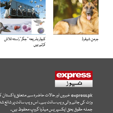
جرمن شیفرڈ
کبوتر بذریعہ ’’جگر‘‘راستہ تلاش
کرتے ہیں
express.pk
خبروں اور حالات حاضرہ سے متعلق پاکستان 
وزٹ کی جانے والی ویب سائٹ ہے۔ اس ویب سائٹ پر شائع شدہ
جملہ حقوق بحق ایکسپریس میڈیا گروپ محفوظ ہیں۔