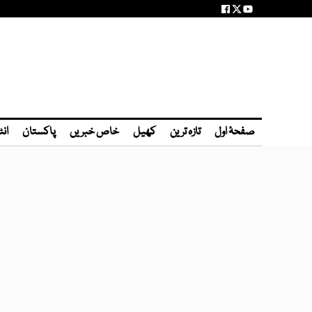
صفحۂ اول
تازہ ترین
کھیل
خاص خبریں
پاکستان
انٹ