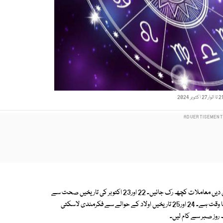
بیرون ملک سفر کی راہ میں حائل رکاوٹ ممکن ہے۔ سفر میں عارضی تعطل ڈال دیں معاملات کچھ رک جائیں۔ 22 اور23 اکتوبر کی تاریخیں صحت سے
متعلق پرانے کسی راگ کو چھیڑ سکتی ہیں۔ تحقیق کے کام سے وابستہ ہیں تو اچھا وقت ہے۔ 24 اور25 تاریخیں اولاد کے حوالے سے فکرمندی لاسکتی
روز صبر سے کام لیں۔