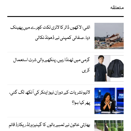
متعلقہ
اٹلی: لاکھوں ڈالر کا لاٹری ٹکٹ کچرے میں پھینک
دیا، صفائی کمپنی نے ڈھونڈ نکالی
گرمی میں ٹھنڈا رہیں، پنکھے والی شرٹ استعمال
کریں
لائیو نشریات کے دوران نیوز اینکر کی آنکھ لگ گئی،
پھر کیا ہوا؟
بھارتی خاتون نے لمبے بالوں کا گینیز ورلڈ ریکارڈ قائم