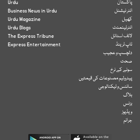
پاکستان
Urdu
انٹر نیشنل
Business News in Urdu
کھیل
Urdu Magazine
انٹرٹینمنٹ
Urdu Blogs
لائف اسٹائل
The Express Tribune
ٹاپ ٹرینڈ
Express Entertainment
دلچسپ و عجیب
صحت
سونے کے نرخ
پیٹرولیم مصنوعات کی قیمتیں
سائنس و ٹیکنالوجی
بلاگ
بزنس
ویڈیوز
جرائم