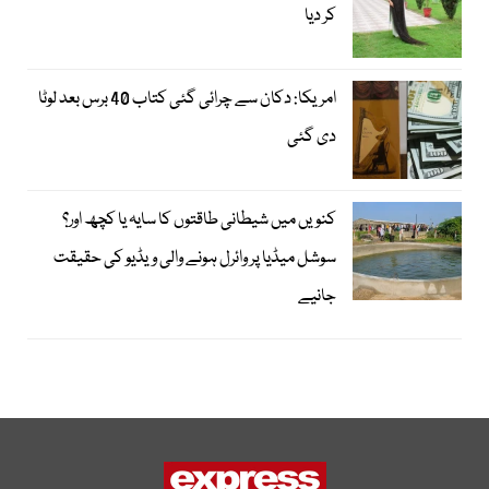
کر دیا
امریکا: دکان سے چرائی گئی کتاب 40 برس بعد لوٹا
دی گئی
کنویں میں شیطانی طاقتوں کا سایہ یا کچھ اور؟
سوشل میڈیا پر وائرل ہونے والی ویڈیو کی حقیقت
جانیے