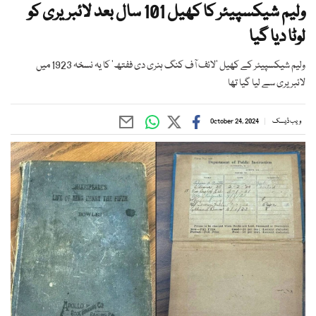
ولیم شیکسپیئر کا کھیل 101 سال بعد لائبریری کو
لوٹا دیا گیا
ولیم شیکسپیئر کے کھیل ’لائف آف کنگ ہنری دی ففتھ‘ کا یہ نسخہ 1923 میں
لائبریری سے لیا گیا تھا
ویب ڈیسک
October 24, 2024