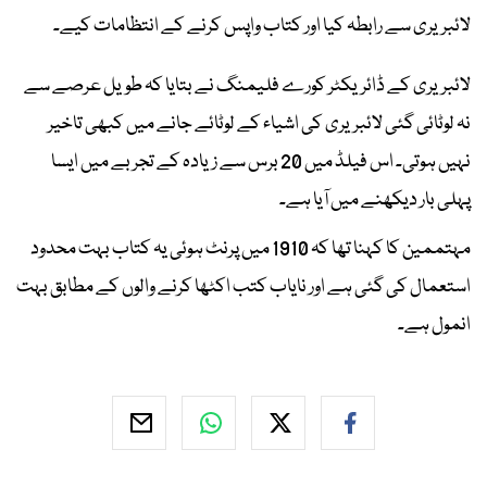
لائبریری سے رابطہ کیا اور کتاب واپس کرنے کے انتظامات کیے۔
لائبریری کے ڈائریکٹر کورے فلیمنگ نے بتایا کہ طویل عرصے سے
نہ لوٹائی گئی لائبریری کی اشیاء کے لوٹائے جانے میں کبھی تاخیر
نہیں ہوتی۔ اس فیلڈ میں 20 برس سے زیادہ کے تجربے میں ایسا
پہلی بار دیکھنے میں آیا ہے۔
مہتممین کا کہنا تھا کہ 1910 میں پرنٹ ہوئی یہ کتاب بہت محدود
استعمال کی گئی ہے اور نایاب کتب اکٹھا کرنے والوں کے مطابق بہت
انمول ہے۔