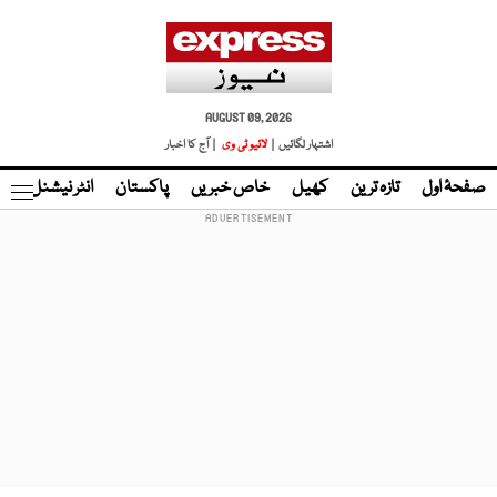
AUGUST 09, 2026
اشتہار لگائیں |
لائیو ٹی وی
| آج کا اخبار
صفحۂ اول
تازہ ترین
کھیل
خاص خبریں
پاکستان
انٹر نیشنل
ٹا