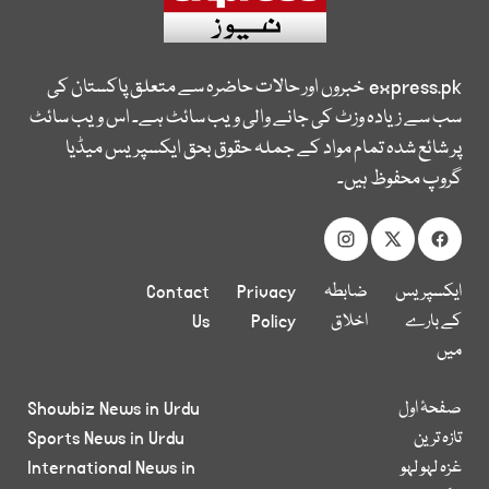
express.pk
خبروں اور حالات حاضرہ سے متعلق پاکستان کی
سب سے زیادہ وزٹ کی جانے والی ویب سائٹ ہے۔ اس ویب سائٹ
پر شائع شدہ تمام مواد کے جملہ حقوق بحق ایکسپریس میڈیا
گروپ محفوظ ہیں۔
ایکسپریس
ضابطہ
Privacy
Contact
کے بارے
اخلاق
Policy
Us
میں
صفحۂ اول
Showbiz News in Urdu
تازہ ترین
Sports News in Urdu
غزہ لہو لہو
International News in