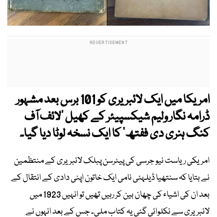
امریکا میں ایک لائبریری کو 101 برس بعد مشہور
ڈرامہ نگار ولیم شیکسپیئر کے کھیل ’لائف آف
کنگ ہنری دی ففتھ‘ کا ایک نسخہ لوٹا دیا گیا۔
امریکی ریاست نیو جرسی کی پیٹرسن پبلک لائبریری کے منتظمین
نے بتایا کہ سنتھیا ڈیلہئی نامی ایک خاتون اپنی دادی کے انتقال کے
بعد ان کی اشیاء کی چھان بین کر رہیں تھیں تو انہیں 1923 میں
لائبریری سے نکلوائی گئی یہ کتاب ملی۔ جس کے بعد انہوں نے