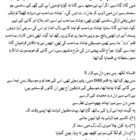
میں گانا گانا ہے، اگر آپ نے مجھ سے گانا نہ گوایا تو میں آپ کے گھر کے سامنے جو
سمندر ہے اس میں ڈوب کر جان دے دوں گی۔‘‘ نوشاد صاحب نے دروازہ کھولا تو ایک
دبلی پتلی لڑکی سامنے کھڑی تھی۔ نوشاد صاحب نے اسے اندر بلایا اور گانے کے لیے
کہا۔ اوما نے گانا سنایا، نوشاد صاحب کو اوما کا بے باک انداز اور اس کی سریلی آواز دونوں
پسند آئے اور انھیں پانچ سو روپے ماہوار پر نوکری پر رکھ لیا گیا۔ انھی دنوں کاردار صاحب
فلم ’’درد‘‘ بنا رہے تھے، موسیقی نوشاد صاحب کی تھی، انھوں نے یہ ناقابل فراموش گانا
اوما سے گوایا، جو آج تک پہلے دن کی طرح مشہور ہے۔ اس گانے کو خوبصورت اداکارہ
منور سلطانہ پر فلمایا گیا تھا:
افسانہ لکھ رہی ہوں دلِ بے قرار کا
بس پھر کیا تھا، یہ فلم 1946 میں ریلیز ہوئی تھی، اس کے بعد تو ہر موسیقار بس اوما سے
ہی گانے گوانا چاہتا تھا۔ موسیقی کے شایقین آج بھی ان گانوں کو سنتے ہیں:
بے تاب ہے دل درد محبت کے اثر سے
جس دن سے میرا چاند چھپا میری نظر سے
یہ گیت اوما نے ثریا کے ساتھ گایا تھا، بہت مقبول ڈوئٹ تھا اپنے وقت کا۔
(۲)۔ کاہے جیا ڈولے وہ کہا نہیں جائے
(۳)۔ یہ کون چلا میری رگ رگ میں سما کر
(۴)۔ دل کو لگا کے ہم نے کچھ بھی نہ پایا، چین گنوایا