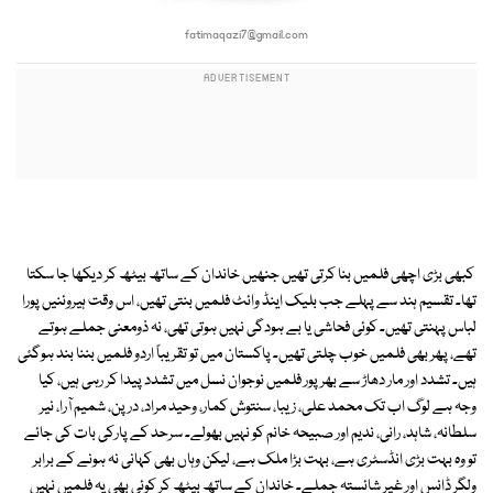
fatimaqazi7@gmail.com
کبھی بڑی اچھی فلمیں بنا کرتی تھیں جنھیں خاندان کے ساتھ بیٹھ کر دیکھا جا سکتا
تھا۔ تقسیم ہند سے پہلے جب بلیک اینڈ وائٹ فلمیں بنتی تھیں، اس وقت ہیروئنیں پورا
لباس پہنتی تھیں۔ کوئی فحاشی یا بے ہودگی نہیں ہوتی تھی، نہ ذومعنی جملے ہوتے
تھے، پھر بھی فلمیں خوب چلتی تھیں۔ پاکستان میں تو تقریباً اردو فلمیں بننا بند ہوگئی
ہیں۔ تشدد اور مار دھاڑ سے بھرپور فلمیں نوجوان نسل میں تشدد پیدا کر رہی ہیں، کیا
وجہ ہے لوگ اب تک محمد علی، زیبا، سنتوش کمار، وحید مراد، درپن، شمیم آرا، نیر
سلطانہ، شاہد، رانی، ندیم اور صبیحہ خانم کو نہیں بھولے۔ سرحد کے پارکی بات کی جائے
تو وہ بہت بڑی انڈسٹری ہے، بہت بڑا ملک ہے، لیکن وہاں بھی کہانی نہ ہونے کے برابر
ولگر ڈانس اور غیر شائستہ جملے۔ خاندان کے ساتھ بیٹھ کر کوئی بھی یہ فلمیں نہیں