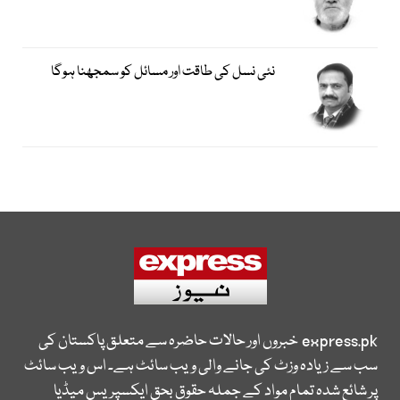
نئی نسل کی طاقت اور مسائل کو سمجھنا ہوگا
express.pk
خبروں اور حالات حاضرہ سے متعلق پاکستان کی
سب سے زیادہ وزٹ کی جانے والی ویب سائٹ ہے۔ اس ویب سائٹ
پر شائع شدہ تمام مواد کے جملہ حقوق بحق ایکسپریس میڈیا