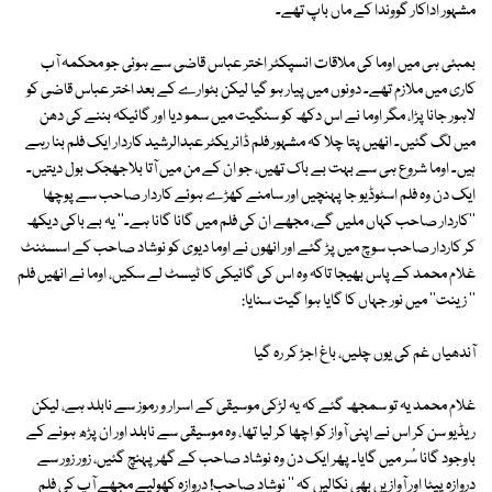
مشہور اداکار گووندا کے ماں باپ تھے۔
بمبئی ہی میں اوما کی ملاقات انسپکٹر اختر عباس قاضی سے ہوئی جو محکمہ آب
کاری میں ملازم تھے۔ دونوں میں پیار ہو گیا لیکن بٹوارے کے بعد اختر عباس قاضی کو
لاہور جانا پڑا، مگر اوما نے اس دکھ کو سنگیت میں سمو دیا اور گائیکہ بننے کی دھن
میں لگ گئیں۔ انھیں پتا چلا کہ مشہور فلم ڈائریکٹر عبدالرشید کاردار ایک فلم بنا رہے
ہیں۔ اوما شروع ہی سے بہت بے باک تھیں، جو ان کے من میں آتا بلاجھجک بول دیتیں۔
ایک دن وہ فلم اسٹوڈیو جا پہنچیں اور سامنے کھڑے ہوئے کاردار صاحب سے پوچھا
’’کاردار صاحب کہاں ملیں گے، مجھے ان کی فلم میں گانا گانا ہے۔‘‘ یہ بے باکی دیکھ
کر کاردار صاحب سوچ میں پڑ گئے اور انھوں نے اوما دیوی کو نوشاد صاحب کے اسسٹنٹ
غلام محمد کے پاس بھیجا تاکہ وہ اس کی گائیکی کا ٹیسٹ لے سکیں، اوما نے انھیں فلم
’’ زینت‘‘ میں نور جہاں کا گایا ہوا گیت سنایا:
آندھیاں غم کی یوں چلیں، باغ اجڑ کر رہ گیا
غلام محمد یہ تو سمجھ گئے کہ یہ لڑکی موسیقی کے اسرار و رموز سے نابلد ہے، لیکن
ریڈیو سن کر اس نے اپنی آواز کو اچھا کر لیا تھا، وہ موسیقی سے نابلد اور ان پڑھ ہونے کے
باوجود گانا سُر میں گایا۔ پھر ایک دن وہ نوشاد صاحب کے گھر پہنچ گئیں، زور زور سے
دروازہ پیٹا اور آوازیں بھی نکالیں کہ ’’ نوشاد صاحب! دروازہ کھولیے مجھے آپ کی فلم