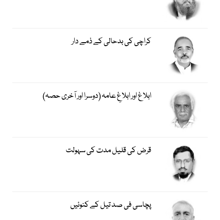
کراچی کی بدحالی کے ذمے دار
ابلاغ اور ابلاغِ عامہ (دوسرا اور آخری حصہ)
قرض کی قلیل مدت کی سہولت
پچاسی فی صد تیل کے کنوئیں