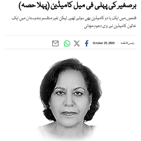
برصغیر کی پہلی فی میل کامیڈین (پہلا حصہ)
فلموں میں ایک یا دو کامیڈین بھی ہوتے تھے، لیکن غیر منقسم ہندوستان میں ایک
خاتون کامیڈین نے بڑی دھوم مچائی
رئیس فاطمہ
October 25, 2024