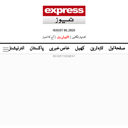
AUGUST 06, 2026
اشتہار لگائیں |
لائیو ٹی وی
| آج کا اخبار
صفحۂ اول
تازہ ترین
کھیل
خاص خبریں
پاکستان
انٹر نیشنل
ٹا