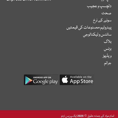
دلچسپ و عجیب
صحت
سونے کے نرخ
پیٹرولیم مصنوعات کی قیمتیں
سائنس و ٹیکنالوجی
بلاگ
بزنس
ویڈیوز
جرائم
تمام مواد کے جملہ حقوق © 2026 ایکسپریس اردو