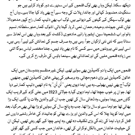
دیکھ سکتا، لیکن وہاں بھی لوگ فلموں کے اس سنہرے دور کو یاد کرتے ہیں جو
سنگیت، مضبوط کہانی اور جاندار پلاٹ کی وجہ سے آج بھی یاد کیا جاتا ہے۔ وہاں آج
بھی لوگ سہگل کے گیتوں کے دیوانے ہیں، لوگ اب بھی دلیپ کمار، راج کپور، مدھوبالا،
نوتن، تلنی جیونت، وحیدہ رحمان، نمی، ثریا، گیتا بالی، اشوک کمار، منور سلطانہ، نسیم
بانو اور اب ششمیتا سین، ایشوریا رائے، مادھوری ڈکشٹ کے بعد وہاں بھی اس لحاظ سے
سناٹا ہے کہ نئی نئی لڑکیاں جو آ رہی ہیں وہ صرف جسم کی نمائش کے لیے آ رہی ہیں۔
اسی لیے نئی ہیروئنوں میں سے کسی کا نام بھی یاد نہیں۔ جتنا مختصر لباس ہوگا اتنی
ہی زیادہ فلمیں ملیں گی اور تماشائی بھی سینما ہاؤس کی طرف رخ کریں گے۔
فلموں میں ایک یا دو کامیڈین بھی ہوتے تھے، لیکن غیر منقسم ہندوستان میں ایک
خاتون کامیڈین نے بڑی دھوم مچائی، وہ برصغیر کی پہلی خاتون کامیڈین تھیں جنھیں
لوگ آج بھی نہیں بھولے۔ وہ ہیں اوما دیوی یعنی ’’ ٹُن ٹُن‘‘ یہ نام انھیں دلیپ کمار نے دیا
تھا، جو ان پر خوب جچتا تھا۔ اوما دیوی گیارہ جولائی 1923 میں علی گڑھ کے قریب ایک
گاؤں میں پیدا ہوئیں۔ وہ ڈھائی سال کی تھیں جب ان کے والدین وفات پا گئے، ایک بڑا
بھائی تھا جو اوما سے نو سال بڑا تھا، جب وہ پانچ سال کی ہوئیں تو بڑا بھائی بھی مرگیا۔ بعد
میں اوما کو پتا چلا کہ اس کے والدین اور بڑے بھائی کو جائیداد کی خاطر رشتے داروں نے
قتل کر دیا۔ اوما کی زندگی بڑی تکلیف دہ تھی، وہ اپنے چچا کے گھر رہتی تھیں، لیکن ان
کی حیثیت خاندان میں بالکل نوکرانی کی تھی۔ خاندان میں جب کسی کے گھر کوئی