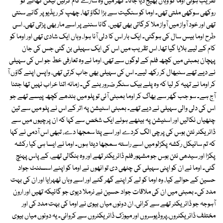
تقریب ہوتی اوما کو وہاں بھیج دیا جاتا۔ گھر میں وہ سارے کام کرتیں لیکن کھانے کو
روکھی سوکھی ملتی تھی۔ اوما کو سنگیت سے بڑا لگاؤ تھا، چھپ کر ریڈیو پر گانے سنتی
تھی اور خود آواز میں آواز ملا کرگاتی بھی تھیں، گانا سننے پر اسے مار بھی پڑتی تھی، اسی
طرح اوما بیس سال کی ہوگئی۔ ایک بار اس کا دلی آنا ہوا، وہاں ایک شادی تھی اور اوما کو
کام کے لیے بلایا گیا تھا، اس تقریب میں اس کی ایک سہیلی بن گئی جس کی جان
پہچان بمبئی میں کچھ فلم کے لوگوں سے تھی، اوما نے وہ تعارفی خط جو اس کی سہیلی
نے دیے تھے سنبھال کر رکھ لیے۔ اس کی سہیلی بھی جاب کرتی تھی، واپس اپنے گاؤں آ
کر اوما نے تہیہ کر لیا کہ وہ پلے بیک سنگر ضرور بنے گی۔ زمانہ اتنا خراب نہیں تھا جتنا
آج ہے۔ سو جب گھر سے بھاگ کر اوما بمبئی آئی تو پلو میں بندھے کچھ پیسے تھے جو
اس کی دلی والی سہیلی نے دیے تھے۔ بمبئی اسٹیشن پہ اتر کے اس نے پلو میں سے تین
چٹھیاں نکالیں اور اسٹیشن پہ بیٹھے ہوئے ایک شخص سے کہا کہ ان پرچیوں میں سے
ڈائریکٹر نتن بوس کی پرچی الگ کردے اور اسے پتا سمجھا دے، تبھی اس آدمی نے کہا
کہ تم سائیکل رکشہ پکڑلو میں اسے راستہ سمجھا دیتا ہوں۔ اوما نے ایسا ہی کیا رکشہ
پکڑا اور سیدھی نتن بوس جو مشہور فلم ڈائریکٹر تھے اور وہ بنگالی تھے، کے پاس پہنچ
گئی۔ اوما نے ان کو اپنی سہیلی کی چٹھی دی تو انھوں نے اوما کو اپنے اسسٹنٹ جواد
حسین کے حوالے کیا، وہ اوما کو لے کر اپنے گھر گئے اور اسے وہاں ٹھہرایا اور ان کی بہت
مدد کی۔ بمبئی میں ان کی ملاقات جواد حسین نے نرملا دیوی جو گائیکہ تھیں اور ارون
آہوجہ جو ڈائریکٹر تھے سے کرائی، ان دونوں میاں بیوی نے اوما کی بہت مدد کی اور
مختلف ڈائریکٹروں،پروڈیوسروں اور میوزک ڈائریکٹروں سے کروائی۔ یہ دونوں میاں بیوی