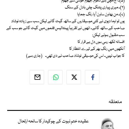
(۵)۔ آج مچی ہے دھوم، جھوم خوشی سے جھوم
(۶)۔ میری پیاری پتنگ چلی بادل کے سنگ
(۷)۔ من بھاون ساون آیا رنگ جمایا
یوں تو اوما دیوی نے کئی موسیقاروں کے ساتھ گیت گائے لیکن سب سے زیادہ نوشاد
صاحب کے ساتھ گائے۔ انھوں نے تقریباً پینتالیس فلموں میں گیت گائے جو سب کے
سب مقبول ہوئے لیکن:
افسانہ لکھ رہی ہوں دل بے قرار کا
آنکھوں میں رنگ بھر کے تیرے انتظار کا
کا جواب نہیں۔ اس کی موسیقی نوشاد صاحب نے دی تھی۔ (جاری ہے)
متعلقہ
عقیدہ ختم نبوت کے چوکیدار کا سانحہ ارتحال