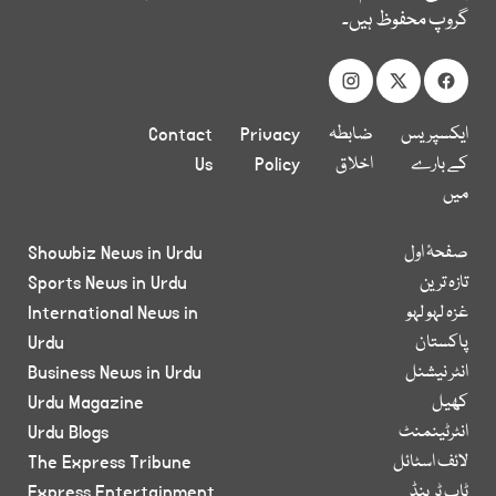
گروپ محفوظ ہیں۔
ایکسپریس
ضابطہ
Privacy
Contact
کے بارے
اخلاق
Policy
Us
میں
صفحۂ اول
Showbiz News in Urdu
تازہ ترین
Sports News in Urdu
غزہ لہو لہو
International News in
پاکستان
Urdu
انٹر نیشنل
Business News in Urdu
کھیل
Urdu Magazine
انٹرٹینمنٹ
Urdu Blogs
لائف اسٹائل
The Express Tribune
ٹاپ ٹرینڈ
Express Entertainment