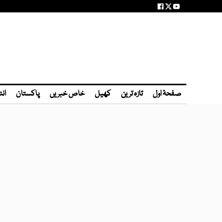
صفحۂ اول
تازہ ترین
کھیل
خاص خبریں
پاکستان
انٹ