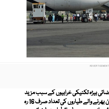
ر مشتمل فضائی بیڑہ تکنیکی خرابیوں کے سبب مزید
سکڑ گیا، ملکی و غیر ملکی پروازوں کے لیے اڑان بھرنے والے طیاروں کی تعداد صرف 16 رہ