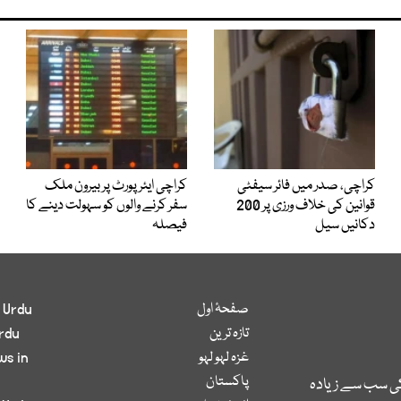
کراچی، صدر میں فائر سیفٹی
کراچی ایئرپورٹ پر بیرون ملک
قوانین کی خلاف ورزی پر 200
سفر کرنے والوں کو سہولت دینے کا
دکانیں سیل
فیصلہ
صفحۂ اول
 Urdu
تازہ ترین
rdu
غزہ لہو لہو
ws in
پاکستان
کی سب سے زیادہ