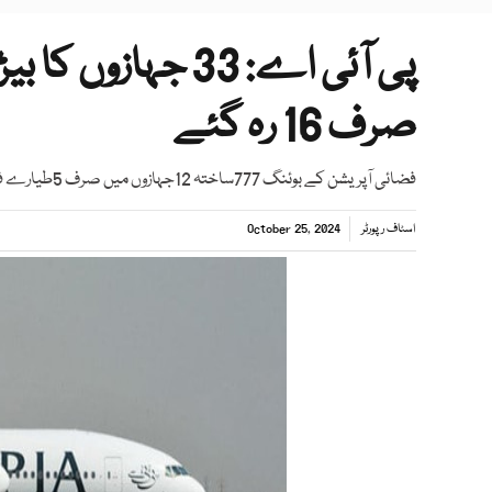
پی آئی اے: 33 جہا
صرف 16 رہ گئے
فضائی آپریشن کے بوئنگ 777ساختہ 12جہازوں میں صرف 5طیارے فضاؤں میں اڑ رہے ہیں
اسٹاف رپورٹر
October 25, 2024