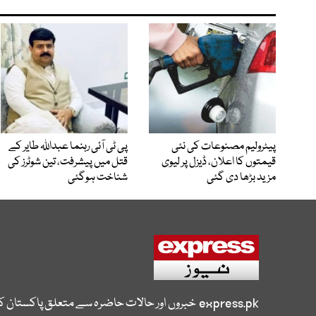
پیٹرولیم مصنوعات کی نئی
پی ٹی آئی رہنما عبداللہ طایر کے
قیمتوں کا اعلان، ڈیزل پر لیوی
قتل میں پیشرفت، تین شوٹرز کی
مزید بڑھا دی گئی
شناخت ہوگئی
express.pk
خبروں اور حالات حاضرہ سے متعلق پاکستان 