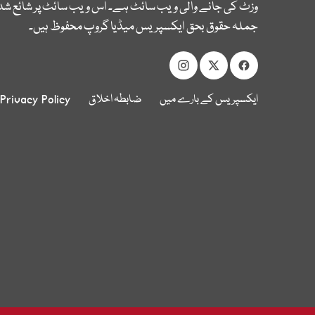
وزٹ کی جانے والی ویب سائٹ ہے۔ اس ویب سائٹ پر شائع شدہ
جملہ حقوق بحق ایکسپریس میڈیا گروپ محفوظ ہیں۔
ایکسپریس کے بارے میں
ضابطہ اخلاق
Privacy Policy