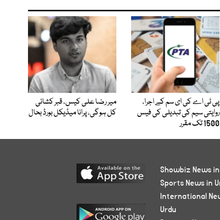
پی ٹی اے کی ای سم کے اجرا،
میر رضا علی کیس، قبر کشائی
روایتی سیم کی تبدیلی کی فیس
کل ہوگی، پرانا میڈیکل بورڈ بحال
1500 تک مقرر
Showbiz News in
Sports News in U
International Ne
Urdu