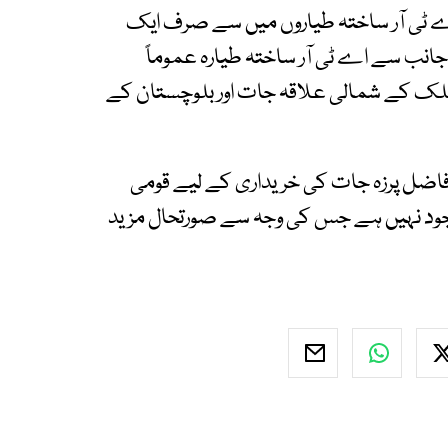
 اے ٹی آر ساختہ طیاروں میں سے صرف ایک
ی جانب سے اے ٹی آر ساختہ طیارہ عموماً
لک کے شمالی علاقہ جات اور بلوچستان کے
 فاضل پرزہ جات کی خریداری کے لیے قومی
وجود نہیں ہے جس کی وجہ سے صورتحال مزید