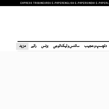
EXPRESS TRIBUNE
URDU E-PAPER
ENGLISH E-PAPER
SINDHI E-PAPER
L
دلچسپ و عجیب
سائنس و ٹیکنالوجی
بزنس
رائے
مزید