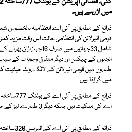
میں اڑ رہے ہیں۔
ذرائع کے مطابق پی آئی اے انتظامیہ بالخصوس ش
قومی ائیرلائن کی انتظامی حالت اس وقت مزید کمز
شامل 33جہازوں میں صرف 16ج
میں گراؤنڈ ہیں۔
اے کی ملکیت ہیں جبکہ دیگر 3 طیارے لیز کے حامل ہیں۔