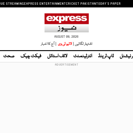
IVE STREAMING
EXPRESS ENTERTAINMENT
CRICKET PAKISTAN
TODAY'S PAPER
AUGUST 08, 2026
اشتہار لگائیں |
لائیو ٹی وی
| آج کا اخبار
ر نیشنل
ٹاپ ٹرینڈ
انٹرٹینمنٹ
لائف اسٹائل
فیکٹ چیک
صحت