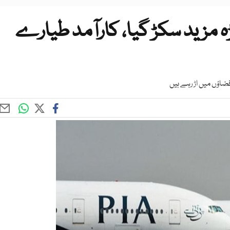
زوں کا بیڑہ مزید سکڑ گیا، کارآمد طیارے