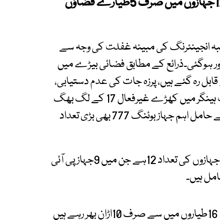
گئی، فضائی آپریشن کے بوئنگ 777ساختہ 12جہازوں میں صرف 5طیارے فضاؤں
عبہ انجینئرنگ کی مبینہ غفلت کی وجہ سے
ور ہوگئی۔ذرائع کے مطابق فضائی بیڑے میں
ہاز اڑان بھرنے کے قابل رہ گئے ہیں، پرزہ جات کی عدم دستیابی،
انجنوں کے چیکس اور دیگر متفرق وجوہات کے سبب ہینگر میں کھڑے غیرفعال 17 کے لگ بھگ
طیاروں میں قومی ائیرلائن کے لانگ روٹ حیثیت کے حامل اہم جہاز بوئنگ 777 بھی بڑی تعداد
ذرائع کے مطابق پی آئی اے کے بوئنگ 777ساختہ جہازوں کی تعداد 12ہے جن میں 9جہازپی آئی
ذرائع کے مطابق پی آئی اے کے ائیربس 320ساختہ 16طیاروں میں سے صرف 10اڑان بھر رہے ہیں