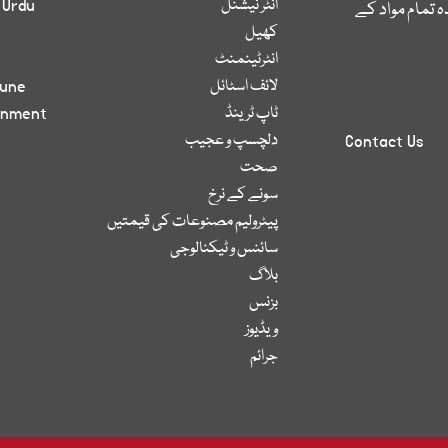
انٹر نیشنل
 Urdu
 تمام مواد کے
کھیل
انٹرٹینمنٹ
لائف اسٹائل
bune
ٹاپ ٹرینڈ
inment
دلچسپ و عجیب
Contact Us
صحت
سونے کے نرخ
پیٹرولیم مصنوعات کی قیمتیں
سائنس و ٹیکنالوجی
بلاگ
بزنس
ویڈیوز
جرائم