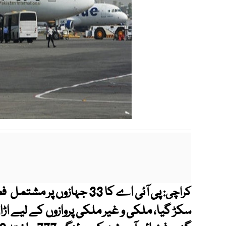
پی آئی اے کا 33 جہازوں پ
کراچی: