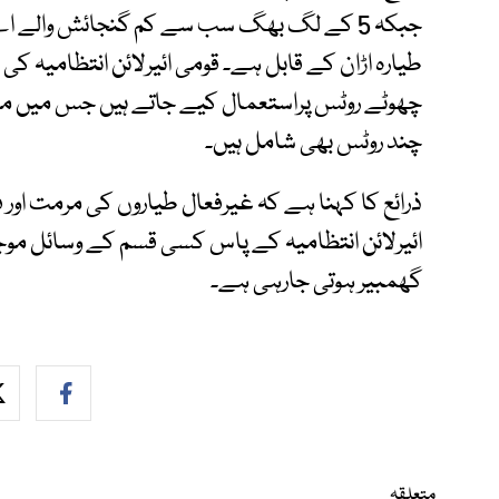
جبکہ 5 کے لگ بھگ سب سے کم گنجائش والے
طیارہ اڑان کے قابل ہے۔ قومی ائیرلائن انتظامیہ ک
چھوٹے روٹس پراستعمال کیے جاتے ہیں جس میں م
چند روٹس بھی شامل ہیں۔
ذرائع کا کہنا ہے کہ غیرفعال طیاروں کی مرمت اور
ائیرلائن انتظامیہ کے پاس کسی قسم کے وسائل م
گھمبیر ہوتی جارہی ہے۔
متعلقہ