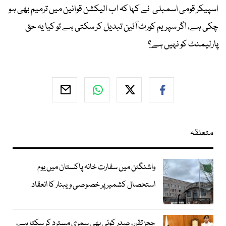
اسپیکر قومی اسمبلی نے کہا کہ اب الیکشن قوانین میں ترمیم بھی ہو
چکی ہے، اگر سپریم کورٹ آئین تبدیل کر سکتی ہے تو کیا یہ حق
پارلیمنٹ کو نہیں ہے؟
متعلقہ
واشنگٹن میں سفارت خانہ پاکستان میں یوم
استحصال کشمیر پر خصوصی ویبنار کا انعقاد
ججز تقرر، صدر کوئی بھی سمری مسترد کر سکتا ہے،