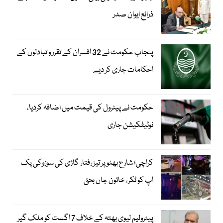
ذرائع ایوان صدر
پنجاب حکومت نے 32 افسران کے تقرر و تبادلوں کے
احکامات جاری کر دیے
حکومت نے پیٹرول کی قیمت میں اضافہ کردیا،
نوٹیفکیشن جاری
کراچی؛ شارع بھٹو پر تیز رفتار گاڑی کی سوزوکی پک
اپ کو ٹکر، خاتون جاں بحق
پیٹرولیم لیوی بھتہ کے خلاف 7 اگست کو ملک گیر