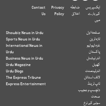
ایکسپریس
ضابطہ
Privacy
Contact
کے بارے
اخلاق
Policy
Us
میں
صفحۂ اول
Showbiz News in Urdu
تازہ ترین
Sports News in Urdu
غزہ لہو لہو
International News in
پاکستان
Urdu
انٹر نیشنل
Business News in Urdu
کھیل
Urdu Magazine
انٹرٹینمنٹ
Urdu Blogs
لائف اسٹائل
The Express Tribune
ٹاپ ٹرینڈ
Express Entertainment
دلچسپ و عجیب
صحت
سونے کے نرخ