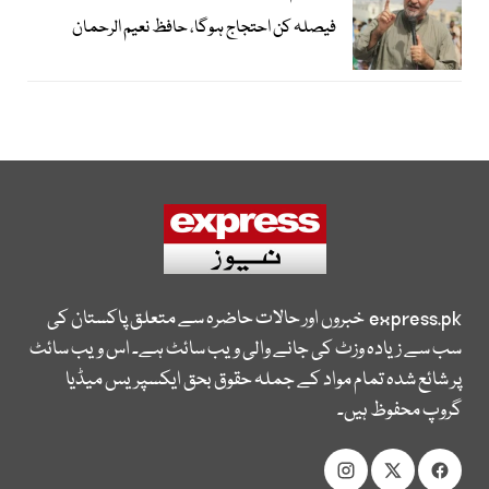
فیصلہ کن احتجاج ہوگا، حافظ نعیم الرحمان
express.pk
خبروں اور حالات حاضرہ سے متعلق پاکستان کی
سب سے زیادہ وزٹ کی جانے والی ویب سائٹ ہے۔ اس ویب سائٹ
پر شائع شدہ تمام مواد کے جملہ حقوق بحق ایکسپریس میڈیا
گروپ محفوظ ہیں۔