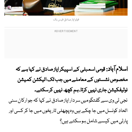
فوٹو ایاز صادق فیس بک
اسلام آباد:
قومی اسمبلی کے اسپیکر ایاز صادق نے کہا ہے کہ
مخصوص نشستوں کے معاملے میں جب تک الیکشن کمیشن
نوٹیفکیشن جاری نہیں کرتا، ہم کچھ نہیں کر سکتے۔
نجی ٹی وی سے گفتگو میں سر دار ایاز صادق نے کہا کہ جو ارکان سنی
اتحاد کونسل میں جا چکے ہیں وہ پچھلی تاریخوں میں جا کر کسی اور
پارٹی میں کیسے شامل ہو سکتے ہیں؟