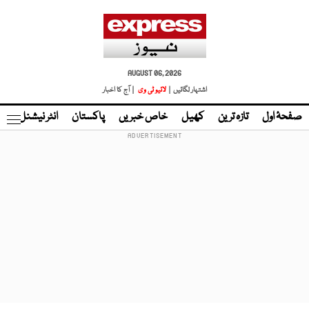
AUGUST 06, 2026
اشتہار لگائیں |
لائیو ٹی وی
| آج کا اخبار
صفحۂ اول
تازہ ترین
کھیل
خاص خبریں
پاکستان
انٹر نیشنل
ٹا