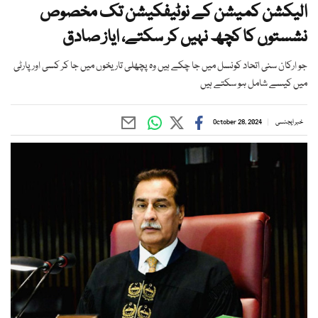
الیکشن کمیشن کے نوٹیفکیشن تک مخصوص
نشستوں کا کچھ نہیں کر سکتے، ایاز صادق
جو ارکان سنی اتحاد کونسل میں جا چکے ہیں وہ پچھلی تاریخوں میں جا کر کسی اور پارٹی
میں کیسے شامل ہو سکتے ہیں
خبر ایجنسی
October 28, 2024