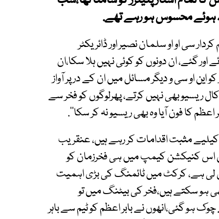
کا تمام اسٹار پلیئرز کو سامنا تھا،سب
ار سی او او سلمان نصیر اور ڈائریکٹر
اور گئے، ان دونوں کو کوئی نہیں ہلا سکا،ان
ین او سی و دیگر مسائل میں ان کے در پر آواز
 کال ریسیو بھی نہیں کرتے، پھرلوگوں کو فخر سے
ر اعظم کا فون آیا وہ بھی ریسیو نہ کر سکا‘‘.
یلیے مثبت اقدامات کر رہے ہیں، عنقریب
یکن اس کنیکشن کیمپ میں ہی فخرزمان کو
ول لی ہے، کرکٹ میں ٹائمنگ کی بڑی اہمیت
بھی ہو سکتے ہیں،فخر کی بیٹنگ میں تو
 ہو گئی،انھوں نے بابر اعظم کو ٹیم سے باہر