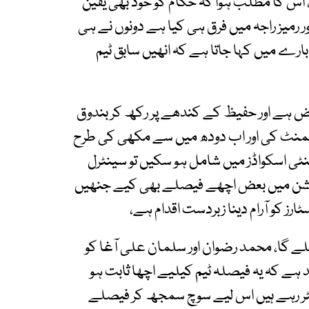
س کا مطلب ہوا کہ حکام کو خود بھی یقین
اور رمیز راجہ میں فرق ہی کیا ہے دونوں نے ہی
 بارے میں کہا جاتا ہے کہ انھیں سابق ٹیم
اراض ہے اور حفیظ کے کندھے پر رکھ کر بندوق
یسمنٹ کی اور اب دودھ میں سے مکھی کی طرح
وئنٹی اسکواڈز میں شامل ہو سکیں تو سینٹرل
کشن میں بعض اچھے فیصلے بھی کیے جنھیں
ز کو آرام دینا زبردست اقدام ہے،
ے گا، محمد رضوان اور سلمان علی آغا کو
ید ہے کہ یہ فیصلہ ٹیم کیلیے اچھا ثابت ہو
ٹر رہے ہیں اس لیے سوچ سمجھ کر فیصلے