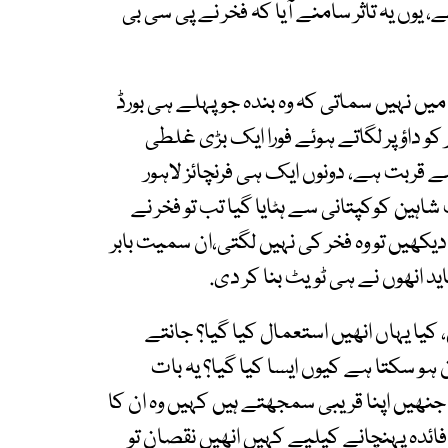
ے، یوں یہ تاثر سامنے آیا کہ فخر نے پی سی بی
یں نہیں سماتی کہ وہ بندہ جو پہلے ہی بورڈ
 داؤ پر لگاتے ہوئے فورا ایک بڑی غلطی
ے قربت ہے، دونوں ایک ہی فرنچائز لاہور
اہین کوکپتانی سے ہٹایا گیا تب تو فخر نے
 دیکھیں تو وہ فخر کی نہیں لگتی،ان سمیت بابر
ید انھوں نے ہی ٹویٹ بنا کر دی.
کیا یہاں انھیں استعمال کیا گیا؟ جانتے
و سکتا ہے کیوں ایسا کیا گیا؟ یہ بات
جنھیں اپنا قریبی سمجھتے ہیں کہیں وہ ان کا
ائدہ پہنچانے کیلیے کہیں انھیں نقصان تو