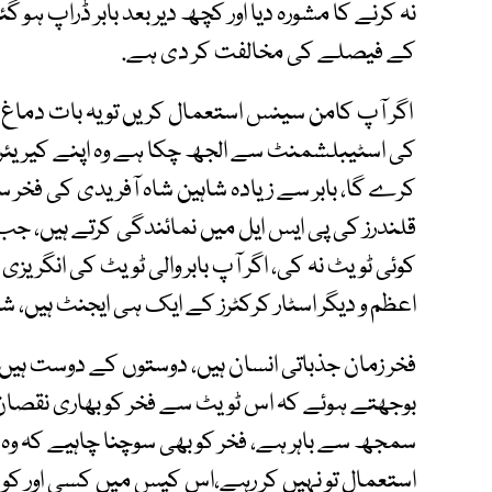
نہ کرنے کا مشورہ دیا اور کچھ دیر بعد بابر ڈراپ ہو گئ
کے فیصلے کی مخالفت کر دی ہے.
اگر آپ کامن سینس استعمال کریں تو یہ بات دماغ م
کی اسٹیبلشمنٹ سے الجھ چکا ہے وہ اپنے کیریئر کو
کرے گا، بابر سے زیادہ شاہین شاہ آفریدی کی فخر س
قلندرز کی پی ایس ایل میں نمائندگی کرتے ہیں، جب ش
کوئی ٹویٹ نہ کی، اگر آپ بابر والی ٹویٹ کی انگریزی
اعظم و دیگر اسٹار کرکٹرز کے ایک ہی ایجنٹ ہیں، شا
فخر زمان جذباتی انسان ہیں، دوستوں کے دوست ہیں، 
بوجھتے ہوئے کہ اس ٹویٹ سے فخر کو بھاری نقصان ہ
سمجھ سے باہر ہے، فخر کو بھی سوچنا چاہیے کہ وہ 
استعمال تو نہیں کر رہے،اس کیس میں کسی اور کو ف