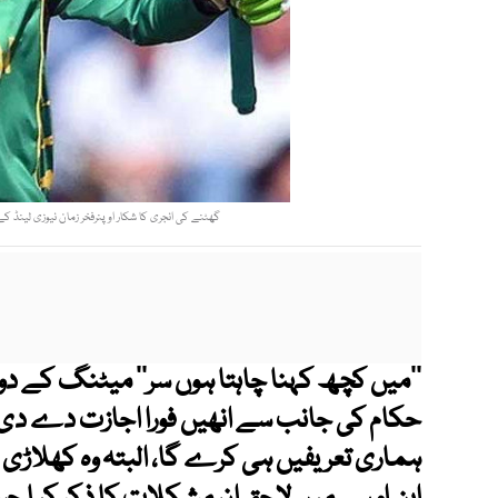
گھٹنے کی انجری کا شکار اوپنرفخر زمان نیوزی لینڈ 
’’میں کچھ کہنا چاہتا ہوں سر‘‘ میٹنگ کے دور
حکام کی جانب سے انھیں فورا اجازت دے دی گئ
ہماری تعریفیں ہی کرے گا، البتہ وہ کھلاڑی ک