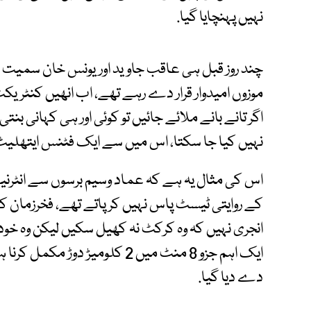
نہیں پہنچایا گیا.
چند روز قبل ہی عاقب جاوید اوریونس خان سمیت ک
موزوں امیدوار قرار دے رہے تھے، اب انھیں کنٹریکٹ 
اگر تانے بانے ملائے جائیں تو کوئی اور ہی کہانی 
نہیں کیا جا سکتا، اس میں سے ایک فٹنس ایتھلیٹ
اس کی مثال یہ ہے کہ عماد وسیم برسوں سے انٹرن
کے روایتی ٹیسٹ پاس نہیں کر پاتے تھے، فخرزمان ک
انجری نہیں کہ وہ کرکٹ نہ کھیل سکیں لیکن وہ خو
ایک اہم جزو 8 منٹ میں 2 کلومیڑ دو
دے دیا گیا.