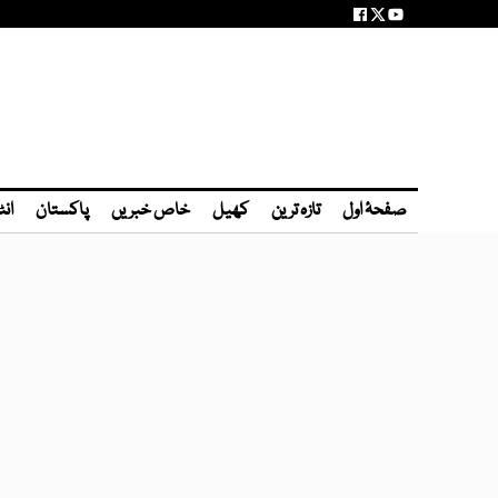
صفحۂ اول
تازہ ترین
کھیل
خاص خبریں
پاکستان
انٹ