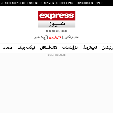
IVE STREAMING
EXPRESS ENTERTAINMENT
CRICKET PAKISTAN
TODAY'S PAPER
AUGUST 09, 2026
اشتہار لگائیں |
لائیو ٹی وی
| آج کا اخبار
ر نیشنل
ٹاپ ٹرینڈ
انٹرٹینمنٹ
لائف اسٹائل
فیکٹ چیک
صحت