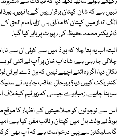
رکھتے ہوئے ساتھ لکھ دیا کہ قیادت سے مشروط، ا
نہیں ہے کہ شان کپتان برقرار رہیں گے یا نہیں، بورڈ 
الگ انداز میں کپتان کا مذاق ہی اڑایا،امام الحق کے
ڈائریکٹر محمد حفیظ کی رپورٹ پر باہر کیا گیا.
البتہ اب یہ پتا چلا کہ بورڈ میں سے کوئی ان سے ن
چلائی جا رہی ہے، شاداب خان پر آپ نے اتنی انو
نکال دیا، اگر وہ اتنے اچھے نہیں کہ ون ڈے اور ٹی ٹ
کنٹریکٹ کیوں دیا؟ بہرحال عاقب جاوید نے سلی
سراہنا چاہیے، زمبابوے جیسی کمزور ٹیم کیخلاف اسٹار
اس سے نوجوانوں کو صلاحیتوں کے اظہار کا موقع مل
بورڈ نے وائٹ بال میں کپتان و نائب مقرر کیا ہے، ام
گا،سلیکٹرز سے یہی درخواست ہے کہ آپ بھی کرک