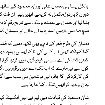
بالکل ایسا ہی نعمان علی اور زاہد محمود کے ساتھ
دوران 2 بار دوڑ مکمل نہ کر پائے، انھیں بھی ان 
بلوا لیا اور نعمان نے عمدہ بولنگ سے تاریخ رقم کر
میچ فٹ ہیں، انھیں آسٹریلیا لے جاتے اور سینٹرل
نعمان کی طرح فخر کے نام پر بھی لکھ دیتے کہ ف
گیا کیونکہ انھوں نے کسی کی انا کو ٹھیس پہنچا دی
کنٹریکٹ کی اے سے بی کیٹیگری میں کردیا گیا، اگر
کی کارکردگی کا جائزہ لیں تو شاہین ہی سب سے ا
جان بوجھ کر انھیں تنگ کیا جا رہا ہے.
شان مسعود کی قیادت میں ٹیم نے ابھی انگلینڈ کیخ