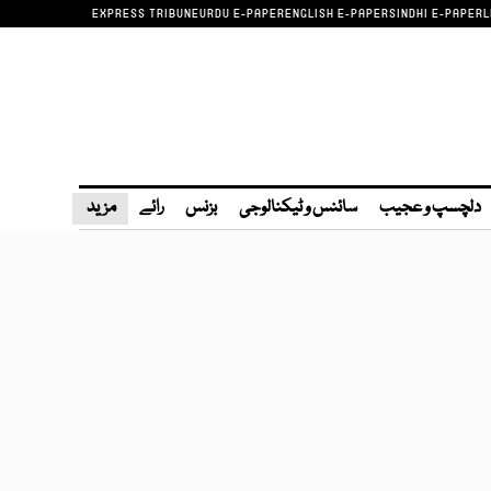
EXPRESS TRIBUNE
URDU E-PAPER
ENGLISH E-PAPER
SINDHI E-PAPER
L
دلچسپ و عجیب
سائنس و ٹیکنالوجی
بزنس
رائے
مزید