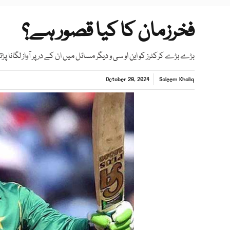
فخرزمان کا کیا قصور ہے؟
بڑے بڑے کرکٹرز کو این او سی و دیگر مسائل میں ان کے در پر آواز لگانا پڑ
October 28, 2024
Saleem Khaliq