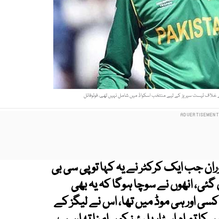
کے خلاف ٹیسٹ سیریز کے لیے منتخب اسکواڈ میں شامل نہیں تھے، فوٹوفائل
ان جب ایک کرکٹر نے یہ کہا تو پی سی بی
ی، انھوں نے سوچا ہوگا کہ یہ بھی
سی اور ہی موڈ میں تھا، اس نے لیگز کے