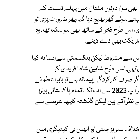
 بھی ہوا، دونوں ملتان میں پہلے ٹیسٹ کے
فٹ کہتے ہوئے گھر بھیج دیا گیا،پھر ضرورت پڑی تو
دی، اس طرح فخر کے ساتھ بھی ہو سکتا تھا، وہ
 کنٹریکٹ بھی دے دیتے.
ٹنس سے مشروط لیکن بدقسمتی سے ایسا نہ کیا
 تھی،اسی طرح شاہین شاہ آفریدی کو
 صرف کارکردگی پیمانہ ہے تو بابر اعظم نے
کون سے تیر مارے کہ اب تک اے میں برقرار ہیں،اگر آپ 2023 سے اب تک تمام پاکستانی بولرز
ٓگے نظر آتے ہیں لیکن گذشتہ کچھ عرصے سے
لاف سیریز جیتی اور انھیں بی کیٹیگری میں