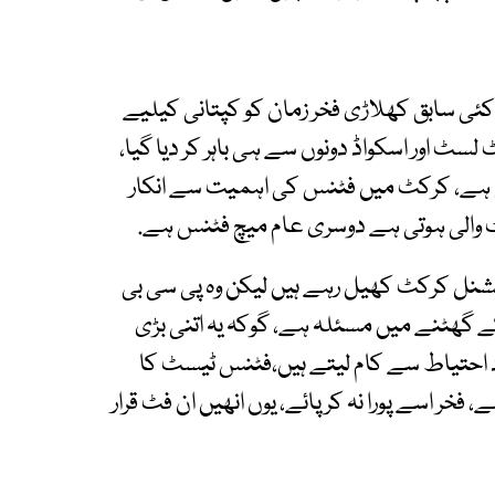
ئی سابق کھلاڑی فخر زمان کو کپتانی کیلیے
لسٹ اور اسکواڈ دونوں سے ہی باہر کر دیا گیا،
بنتی ہے، کرکٹ میں فٹنس کی اہمیت سے انکار
 والی ہوتی ہے دوسری عام میچ فٹنس ہے.
یشنل کرکٹ کھیل رہے ہیں لیکن وہ پی سی بی
ے گھٹنے میں مسئلہ ہے، گوکہ یہ اتنی بڑی
د احتیاط سے کام لیتے ہیں،فٹنس ٹیسٹ کا
ڑ مکمل کرنا ہے، فخر اسے پورا نہ کر پائے، یوں انھیں ان فٹ قرار