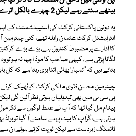
این او سی میں لاحق ان مشکلات کا ذکر کیا جس 
بیٹھے سنتے رہے لیکن 2 چہرے بالکل اترے ہوئے محسوس ہو رہے تھے.
یہ دونوں پاکستانی کرکٹ کی اسٹیبلشمنٹ کے اہم کرد
انٹرنیشنل کرکٹ عثمان واہلہ تھے، کئی چیئرمین آئے 
کا ادارے پر مضبوط کنٹرول ہے، بڑے بڑے کرکٹرز کو ا
لگانا پڑتی ہے، کبھی صاحب کا موڈ اچھا نہ ہو تو وہ
بتاتے ہیں کہ ’’تمہارا بھائی اتنا بزی رہتا ہے کہ کل باب
چیئرمین محسن نقوی ملکی کرکٹ کو ٹھیک کرنے ک
پی سی بی میں بھی تبدیلیاں ہوتی نظر آئیں گی ل
پیغام مل گیا تھا کہ آپ نے غلط لوگوں سے ٹکر م
ہوتی ہے،اگرآپ کا بیٹ پہلے سامنے آ گیا تو بولڈ 
ٹائمنگ زبردست ہے لیکن ٹویٹ کرتے ہوئے ان سے چوک