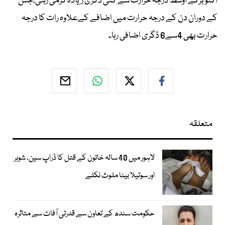
اکتوبرکے اوسط درجہ حرارت سے کئی ڈگری زیادہ گرمی رہی،جس
کے دوران دن کے درجہ حرارت میں اضافے کےعلاوہ رات کا درجہ
حرارت بھی 4سے6 ڈگری اضافی رہا۔
متعلقہ
لاہور میں 40 سالہ خاتون کے قتل کا ڈراپ سین، شوہر
اور سوتیلا بیٹا ملوث نکلے
حکومت سندھ کے تعاون سے قدرتی آفات سے متاثرہ