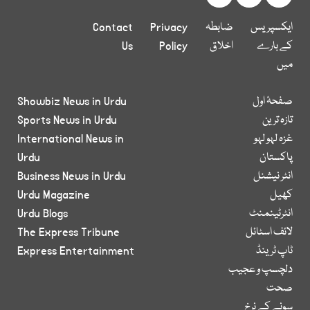
ایکسپریس
ضابطہ
Privacy
Contact
کے بارے
اخلاق
Policy
Us
میں
صفحۂ اول
Showbiz News in Urdu
تازہ ترین
Sports News in Urdu
غزہ لہو لہو
International News in
پاکستان
Urdu
انٹر نیشنل
Business News in Urdu
کھیل
Urdu Magazine
انٹرٹینمنٹ
Urdu Blogs
لائف اسٹائل
The Express Tribune
ٹاپ ٹرینڈ
Express Entertainment
دلچسپ و عجیب
صحت
سونے کے نرخ