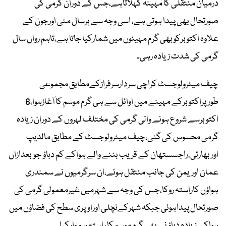
درمیان منتقلی کا مہینہ کہلاتاہے،جس کے دوران گرمی کی
صورتحال بھی پیدا ہوتی ہے، اسی وجہ سے ہرسال مئی اورجون کے
علاوہ اکتوبرکوبھی گرم مہینوں میں شمارکیا جاتا ہے،تاہم رواں سال
گرمی کی شدت زیادہ رہی۔
چیف میٹرولوجسٹ کراچی سردارسرفرازکےمطابق مجموعی
طورپراکتوبرکے مہینے میں اوائل سے ہی گرم موسم کا آغازہوا،6
اکتوبرسے شروع ہونے والی گرمی کی مختلف لہروں کے دوران زیادہ
گرمی محسوس کی گئی،چیف میٹرولوجسٹ کے مطابق مالدیپ
اوربھارتی،راجسستھان کے قریب بننے والے ہواکے کم دباؤ جو بعدازاں
عمان اوریمن کی جانب منتقل ہوئے،ان سرگرمیوں نے سمندری
ہواؤں کاراستہ روکا،جس کی وجہ سے شہرمیں غیرمعمولی گرمی کی
صورتحال پیداہوئی جبکہ شہرکےنچلی اوراوپری سطح کی فضاؤں میں
ہواکے زیادہ دباؤ نے بھی گرم موسم کا راستہ ہموارکیا۔