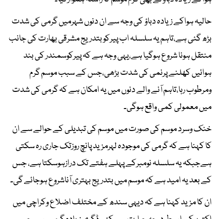
حالیہ ہواکے زیادہ دباؤ کی وجہ سے ان دنوں شہرمیں گرمی کی شدت
بڑھ گئی ہے،تاہم یہ سلسلہ اب پیرکوبتدریج مشرقی بھارت کی جانب
منتقل ہونا شروع ہوگیا ہے،یہی وجہ ہے کہ پیرکوسمندر کی بند
ہوائیں کھلنے پرنمی کی شدت بڑھی،جس کے سبب موسم گرم
ومرطوب رہا،تاہم آنے والے دنوں میں یہ امکان ہے کہ گرمی کی شدت
میں معمولی کمی واقع ہوگی۔
خنک وسرد موسم کی صورت میں موسم کی تبدیلی کے حوالے سے ان
کا کہنا ہے کہ گرمی کی موجودہ لہرمزید پانچ روزتک جاری رہ سکتی
ہےجبکہ یہ سلسلہ نومبرکے پہلے ہفتے تک درازہوسکتا ہے، جس
کے بعد یہ امید ہے کہ موسم میں بتدریج بہتری آناشروع ہوجائے گی۔
ان کا مزید کہنا ہے کہ دیہی سندھ کے مختلف اضلاع وکراچی میں