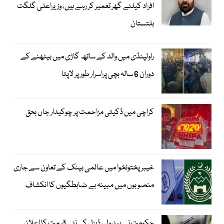
افراد کیلئے گھر تعمیر کر رہے ہیں، وزیراعلیٰ گلگت
بلتستان
راولپنڈی میں والد کے ساتھ گاڑی میں بیٹھنے کے
دوران 6 سالہ بچی پراسرار طور پر لاپتا
کراچی میں ڈکیتی مزاحمت پر چوکیدار جاں بحق
خیبرپختونخوا میں عالمی بینک کے تعاون سے جاری
منصوبوں میں مبینہ بے ضابطگیوں کا انکشاف
حکومت نے پیٹرول، ڈیزل کی نئی قیمت کا اعلان