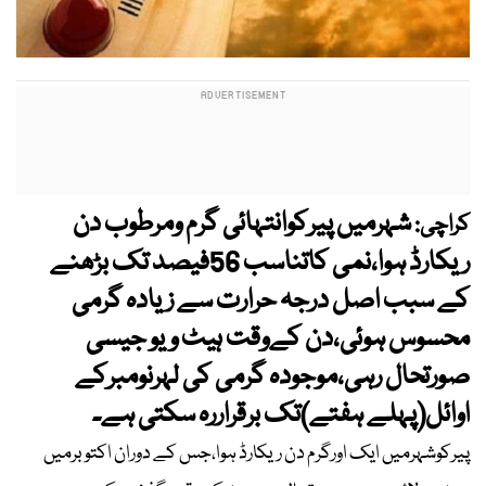
شہرمیں پیرکوانتہائی گرم ومرطوب دن
کراچی:
ریکارڈ ہوا،نمی کاتناسب 56فیصد تک بڑھنے
کے سبب اصل درجہ حرارت سے زیادہ گرمی
محسوس ہوئی،دن کےوقت ہیٹ ویو جیسی
صورتحال رہی،موجودہ گرمی کی لہرنومبرکے
اوائل(پہلے ہفتے)تک برقراررہ سکتی ہے۔
پیرکوشہرمیں ایک اورگرم دن ریکارڈ ہوا،جس کے دوران اکتوبرمیں