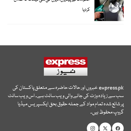
کردیا
express.pk
خبروں اور حالات حاضرہ سے متعلق پاکستان کی
سب سے زیادہ وزٹ کی جانے والی ویب سائٹ ہے۔ اس ویب سائٹ
پر شائع شدہ تمام مواد کے جملہ حقوق بحق ایکسپریس میڈیا
گروپ محفوظ ہیں۔