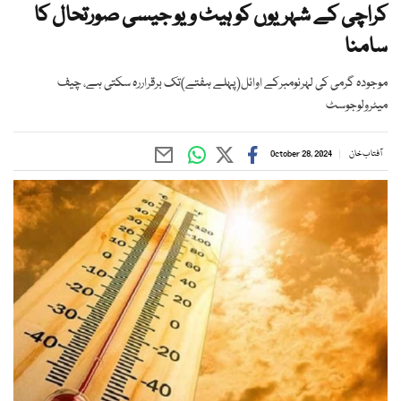
کراچی کے شہریوں کو ہیٹ ویو جیسی صورتحال کا
سامنا
موجودہ گرمی کی لہرنومبرکے اوائل(پہلے ہفتے)تک برقراررہ سکتی ہے، چیف
میٹرولوجوسٹ
آفتاب خان
October 28, 2024