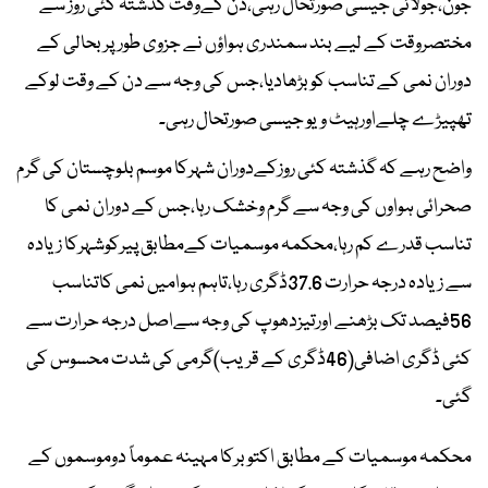
جون،جولائی جیسی صورتحال رہی،دن کےوقت گذشتہ کئی روز سے
مختصروقت کے لیے بند سمندری ہواؤں نے جزوی طورپربحالی کے
دوران نمی کے تناسب کوبڑھادیا،جس کی وجہ سے دن کے وقت لوکے
تھپیڑے چلےاورہیٹ ویو جیسی صورتحال رہی۔
واضح رہے کہ گذشتہ کئی روزکےدوران شہرکا موسم بلوچستان کی گرم
صحرائی ہواوں کی وجہ سے گرم وخشک رہا،جس کے دوران نمی کا
تناسب قدرے کم رہا،محکمہ موسمیات کےمطابق پیرکوشہرکا زیادہ
سے زیادہ درجہ حرارت 37.6ڈگری رہا،تاہم ہوامیں نمی کاتناسب
56فیصد تک بڑھنے اورتیزدھوپ کی وجہ سےاصل درجہ حرارت سے
کئی ڈگری اضافی(46ڈگری کے قریب)گرمی کی شدت محسوس کی
گئی۔
محکمہ موسمیات کے مطابق اکتوبرکا مہینہ عموماً دوموسموں کے