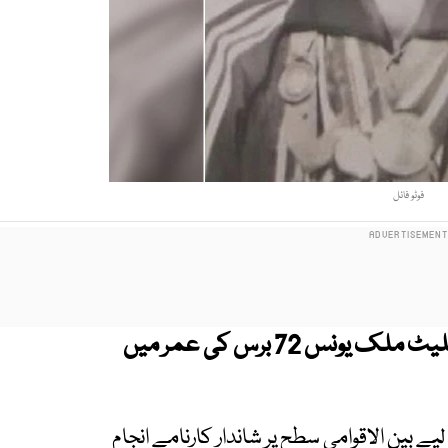
فوٹو فائل
پاکستان کے سابق نامور انٹرنیشنل ایتھلیٹ ملک یونس 72 برس کی عمر میں
بین الاقوامی سطح پر شاندار کارنامے انجام