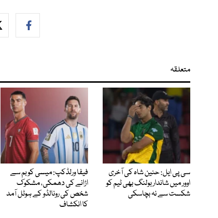
متعلقہ
سی پی ایل: حنین شاہ کی آخری
فیفا ورلڈکپ: میسی کو بم سے
اوور میں شاندار بولنگ بھی ٹیم کو
اڑانے کی دھمکی، مشکوک
شکست سے نہ بچاسکی
شخص کی رونالڈو کے ہوٹل آمد
کا انکشاف