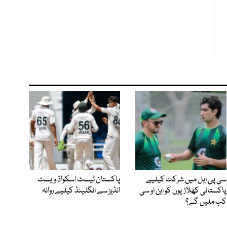
سی پی ایل میں شرکت کیلیے
پاکستان ٹیسٹ اسکواڈ ویسٹ
پاکستانی کھلاڑیوں کو این او سی
انڈیز سے انگلینڈ کیلیے روانہ
کب ملیں گے؟