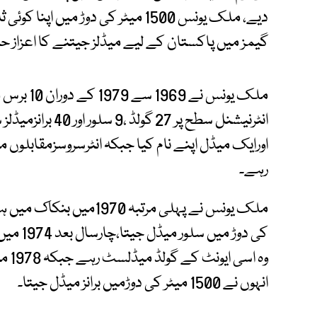
دیے، ملک یونس 1500 میٹر کی دوڑ میں
گیمز میں پاکستان کے لیے میڈلز جیتنے کا اعزاز ح
رہے۔
کی دوڑ م
وہ ا
انہوں نے 1500 میٹر کی دوڑمیں برانز میڈل جیتا۔