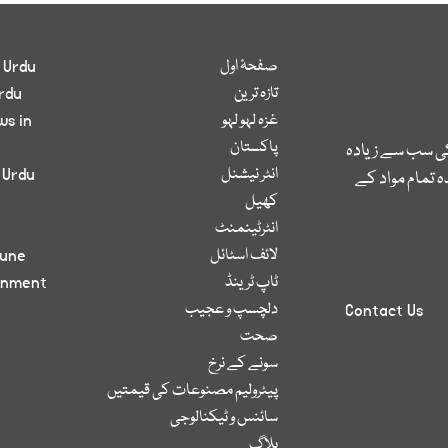
صفحۂ اول
 Urdu
تازہ ترین
rdu
غزہ لہو لہو
ws in
پاکستان
کی سب سے زیادہ
انٹر نیشنل
 Urdu
 تمام مواد کے
کھیل
انٹرٹینمنٹ
لائف اسٹائل
bune
ٹاپ ٹرینڈ
inment
دلچسپ و عجیب
Contact Us
صحت
سونے کے نرخ
پیٹرولیم مصنوعات کی قیمتیں
سائنس و ٹیکنالوجی
بلاگ