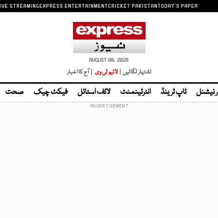
IVE STREAMING
EXPRESS ENTERTAINMENT
CRICKET PAKISTAN
TODAY'S PAPER
AUGUST 08, 2026
اشتہار لگائیں |
لائیو ٹی وی
| آج کا اخبار
ر نیشنل
ٹاپ ٹرینڈ
انٹرٹینمنٹ
لائف اسٹائل
فیکٹ چیک
صحت