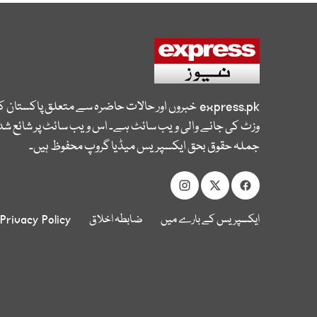
express.pk
خبروں اور حالات حاضرہ سے متعلق پاکستان 
وزٹ کی جانے والی ویب سائٹ ہے۔ اس ویب سائٹ پر شائع شدہ
جملہ حقوق بحق ایکسپریس میڈیا گروپ محفوظ ہیں۔
ایکسپریس کے بارے میں
ضابطہ اخلاق
Privacy Policy