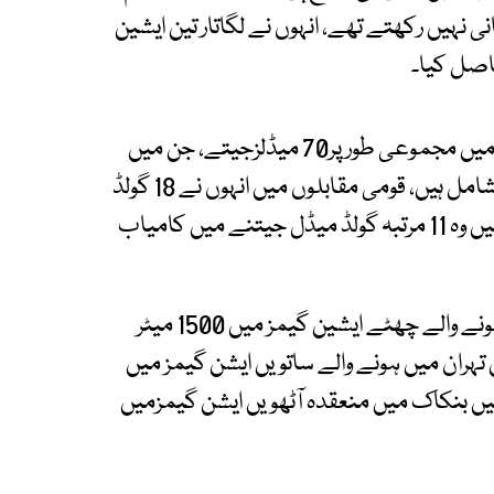
 اپنا کوئی ثانی نہیں رکھتے تھے، انہوں نے لگاتار تین ایشین
اصل کیا۔
ملک یونس نے 1969 سے 1979 کے دوران 10 برس میں مجموعی طورپر70 میڈلزجیتے، جن میں
انٹرنیشنل سطح پر 27 گولڈ ،9 سلور اور 40 برانزمیڈلز شامل ہیں، قومی مقابلوں میں انہوں نے 18 گولڈ
اورایک میڈل اپنے نام کیا جبکہ انٹرسروسزمقابلوں میں وہ 11 مرتبہ گولڈ میڈل جیتنے میں کامیاب
ملک یونس نے پہلی مرتبہ 1970میں بنکاک میں ہونے والے چھٹے ایشین گیمز میں 1500 میٹر
یں سلور میڈل جیتا،چارسال بعد 1974 میں تہران میں ہونے والے ساتویں ایشن گیمز میں
سی ایونٹ کے گولڈ میڈلسٹ رہے جبکہ 1978 میں بنکاک میں منعقدہ آٹھویں ایشن گیمزمیں