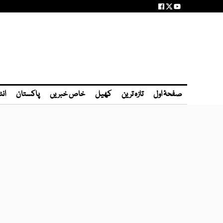
صفحۂ اول
تازہ ترین
کھیل
خاص خبریں
پاکستان
انٹ