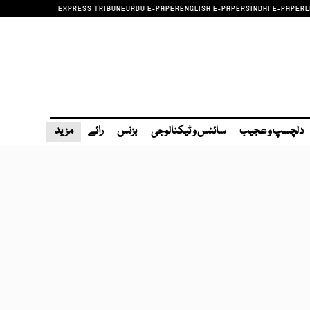
EXPRESS TRIBUNE
URDU E-PAPER
ENGLISH E-PAPER
SINDHI E-PAPER
L
دلچسپ و عجیب
سائنس و ٹیکنالوجی
بزنس
رائے
مزید