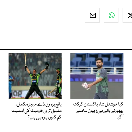
کیا خوشدل شاہ پاکستان کرکٹ
پانچ ہزار ون ڈے میچز مکمل،
چھوڑنے والے ہیں؟ بیان سامنے
مقبول ترین فارمیٹ کی اہمیت
آگیا
کم کیوں ہو رہی ہے؟