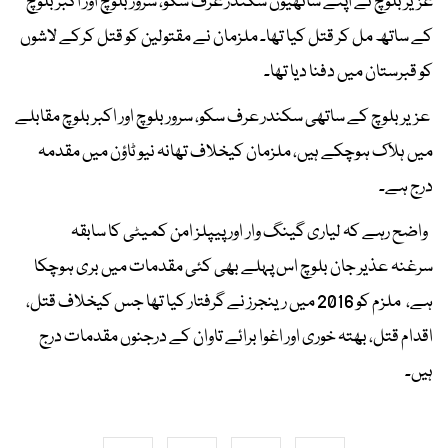
عزیر بلوچ نے اپنے ساتھیوں سکندر عرف سکو، سرور بلوچ اور اکبر بلوچ
کے ساتھ مل کر قتل کیا تھا۔ ملزمان نے مقتولین کو قتل کرکے لاشوں
کو قبرستان میں دفنا دیا تھا۔
عزیر بلوچ کے ساتھی سکندر عرف سکو، سرور بلوچ اور اکبر بلوچ مقابلے
میں ہلاک ہوچکے ہیں، ملزمان کیخلاف تھانہ نیو ٹاؤن میں مقدمہ
درج ہے۔
واضح رہے کہ لیاری گینگ وار اور پیپلز امن کمیٹی کا سابقہ
سرغنہ عذیر جان بلوچ اس پہلے بھی کئی مقدمات میں بری ہوچکا
ہے، ملزم کو 2016 میں رینجرز نے گرفتار کیا تھا جس کیخلاف قتل،
اقدام قتل، بھتہ خوری اور اغوا برائے تاوان کے درجنوں مقدمات درج
ہیں۔