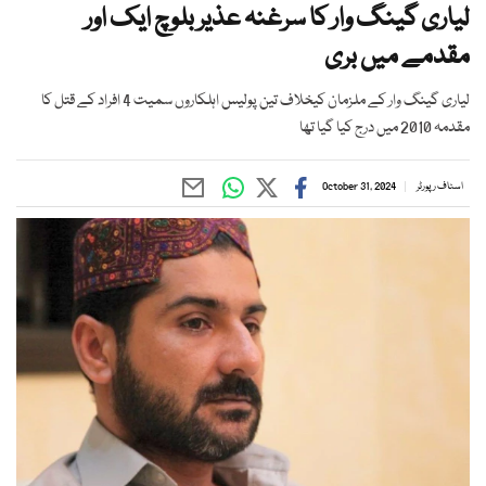
لیاری گینگ وار کا سرغنہ عذیر بلوچ ایک اور
مقدمے میں بری
لیاری گینگ وار کے ملزمان کیخلاف تین پولیس اہلکاروں سمیت 4 افراد کے قتل کا
مقدمہ 2010 میں درج کیا گیا تھا
اسٹاف رپورٹر
October 31, 2024