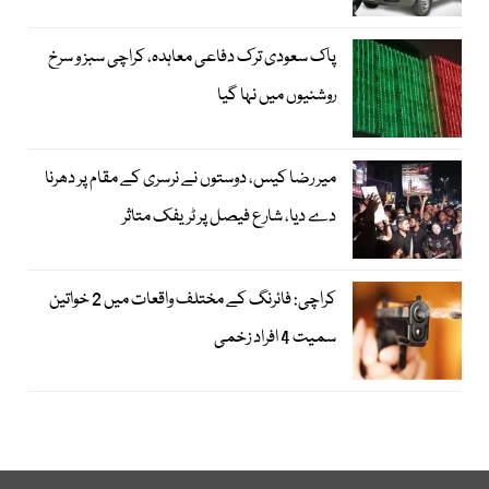
پاک سعودی ترک دفاعی معاہدہ، کراچی سبز و سرخ
روشنیوں میں نہا گیا
میر رضا کیس، دوستوں نے نرسری کے مقام پر دھرنا
دے دیا، شارع فیصل پر ٹریفک متاثر
کراچی: فائرنگ کے مختلف واقعات میں 2 خواتین
سمیت 4 افراد زخمی