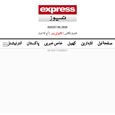
AUGUST 09, 2026
اشتہار لگائیں |
لائیو ٹی وی
| آج کا اخبار
صفحۂ اول
تازہ ترین
کھیل
خاص خبریں
پاکستان
انٹر نیشنل
ٹا