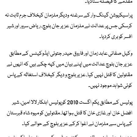
مقدمے کا فیصلہ سنادیا۔
پراسیکیوشن گینگ وار کے سرغنہ ودیگر ملزمان کیخلاف جرم ثابت نہ
کرسکی جس پر عدالت نے ملزمان عزیر جان بلوچ، ریاض سرور اور شیر
افسر کو بری کردیا۔
وکیل صفائی عابد زمان اور فاروق حیدر جتوئی ایڈوکیٹس کے مطابق
عزیر جان بلوچ عدالت میں اپنے بیان میں کہہ چکے ہیں کہ انہوں نے
مقتولین کا قتل نہیں کیا، عزیر بلوچ و دیگر کیخلاف استغاثہ کے پاس
کوئی شواہد موجود نہیں۔
پولیس کے مطابق یکم اگست 2010 کو پولیس اہلکار لالا امین، شیر
افضل خان اور غازی خان کا قتل ہوا تھا، مقتولین کو میوہ شاہ قبرستان
کے پاس سے ملزمان نے اغوا کرکے عزیر بلوچ کے حوالے کیا۔