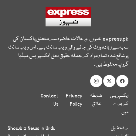
express.pk
خبروں اور حالات حاضرہ سے متعلق پاکستان کی
سب سے زیادہ وزٹ کی جانے والی ویب سائٹ ہے۔ اس ویب سائٹ
پر شائع شدہ تمام مواد کے جملہ حقوق بحق ایکسپریس میڈیا
گروپ محفوظ ہیں۔
ایکسپریس
ضابطہ
Privacy
Contact
کے بارے
اخلاق
Policy
Us
میں
صفحۂ اول
Showbiz News in Urdu