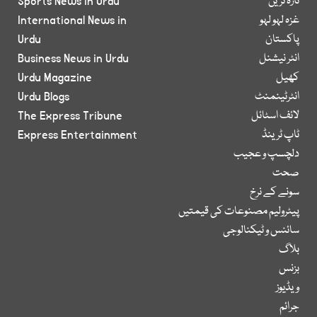
تازہ ترین
Sports News in Urdu
غزہ لہو لہو
International News in
پاکستان
Urdu
انٹر نیشنل
Business News in Urdu
کھیل
Urdu Magazine
انٹرٹینمنٹ
Urdu Blogs
لائف اسٹائل
The Express Tribune
ٹاپ ٹرینڈ
Express Entertainment
دلچسپ و عجیب
صحت
سونے کے نرخ
پیٹرولیم مصنوعات کی قیمتیں
سائنس و ٹیکنالوجی
بلاگ
بزنس
ویڈیوز
جرائم