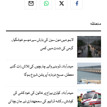
متعلقہ
لاہور میں مون سون کی بارش سے موسم خوشگوار،
گرمی کی شدت میں کمی
حیدرآباد، ڈوبنے والے چار بچوں کی تلاش رات گئے
معطل، صبح دوبارہ آپریشن شروع ہوگا
حیدرآباد، کوٹری بیراج پر خاتون کی خودکشی کی
کوشش، رکشہ ڈرائیور کی سمجھداری نے جان بچا لی