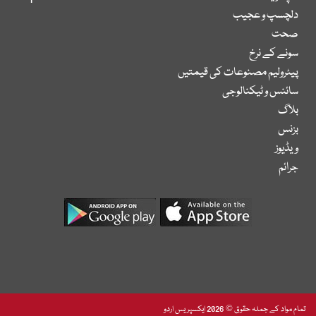
دلچسپ و عجیب
صحت
سونے کے نرخ
پیٹرولیم مصنوعات کی قیمتیں
سائنس و ٹیکنالوجی
بلاگ
بزنس
ویڈیوز
جرائم
تمام مواد کے جملہ حقوق © 2026 ایکسپریس اردو