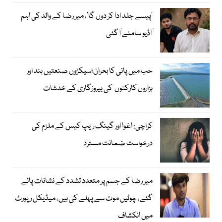
’پیسے جلد ادا کر دوں گا‘، میر رضا کے والد کی اہم
آڈیو سامنے آگئی
حب میں پانی کا بحران؛سیکڑوں صنعتیں بند اور
ہزاروں کارکنوں کی بیروزگاری کے خدشات
کراچی: اغوا اور گینگ ریپ کیس کے ملزم کی
درخواست ضمانت مسترد
میر رضا کے جسم پر متعدد تشدد کے نشانات پائے
گئے، چوٹیں موت سے پہلے کی ہیں، میڈیکل رپورٹ
میں انکشاف