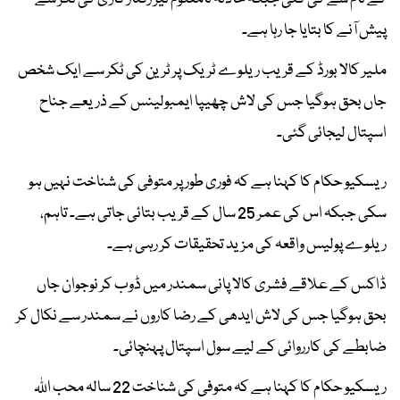
پیش آنے کا بتایا جا رہا ہے۔
ملیر کالا بورڈ کے قریب ریلوے ٹریک پر ٹرین کی ٹکر سے ایک شخص
جاں بحق ہوگیا جس کی لاش چھیپا ایمبولینس کے ذریعے جناح
اسپتال لیجائی گئی۔
ریسکیو حکام کا کہنا ہے کہ فوری طور پر متوفی کی شناخت نہیں ہو
سکی جبکہ اس کی عمر 25 سال کے قریب بتائی جاتی ہے۔ تاہم،
ریلوے پولیس واقعہ کی مزید تحقیقات کر رہی ہے۔
ڈاکس کے علاقے فشری کالا پانی سمندر میں ڈوب کر نوجوان جاں
بحق ہوگیا جس کی لاش ایدھی کے رضا کاروں نے سمندر سے نکال کر
ضابطے کی کارروائی کے لیے سول اسپتال پہنچائی۔
ریسکیو حکام کا کہنا ہے کہ متوفی کی شناخت 22 سالہ محب اللہ