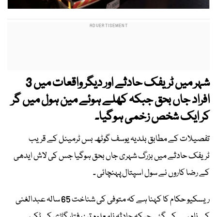
شہر میں
ٹریفک حادثے اور دیگر واقعات میں 3
افراد جاں بحق جبکہ کھلے ہوئے مین ہول میں گر
کر ایک شخص زخمی ہوگیا۔
تفصیلات کے مطابق بلدیہ یوسف گوٹھ بس ٹرمینل کے قریب
ٹریفک حادثے میں بزرگ شہری جاں بحق ہوگیا جس کی لاش ایدھی
کے رضا کاروں نے سول اسپتال پہنچائی ۔
ریسکیو حکام کا کہنا ہے کہ متوفی کی شناخت 65 سالہ عبدالغنی
کے نام سے کی گئی جبکہ حادثہ نامعلوم تیز رفتار گاڑی کی ٹکر سے