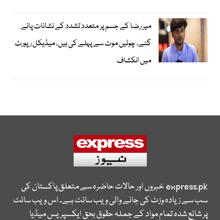
میر رضا کے جسم پر متعدد تشدد کے نشانات پائے
گئے، چوٹیں موت سے پہلے کی ہیں، میڈیکل رپورٹ
میں انکشاف
express.pk
خبروں اور حالات حاضرہ سے متعلق پاکستان کی
سب سے زیادہ وزٹ کی جانے والی ویب سائٹ ہے۔ اس ویب سائٹ
پر شائع شدہ تمام مواد کے جملہ حقوق بحق ایکسپریس میڈیا