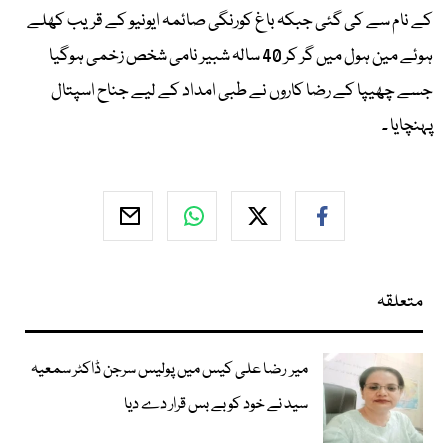
کے نام سے کی گئی جبکہ باغ کورنگی صائمہ ایونیو کے قریب کھلے
ہوئے مین ہول میں گر کر 40 سالہ شبیر نامی شخص زخمی ہوگیا
جسے چھیپا کے رضا کاروں نے طبی امداد کے لیے جناح اسپتال
پہنچایا ۔
متعلقہ
میر رضا علی کیس میں پولیس سرجن ڈاکٹر سمعیہ
سید نے خود کو بے بس قرار دے دیا