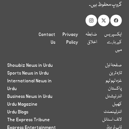
گروپ محفوظ ہیں۔
ایکسپریس
ضابطہ
Privacy
Contact
کے بارے
اخلاق
Policy
Us
میں
صفحۂ اول
Showbiz News in Urdu
تازہ ترین
Sports News in Urdu
غزہ لہو لہو
International News in
پاکستان
Urdu
انٹر نیشنل
Business News in Urdu
کھیل
Urdu Magazine
انٹرٹینمنٹ
Urdu Blogs
لائف اسٹائل
The Express Tribune
ٹاپ ٹرینڈ
Express Entertainment