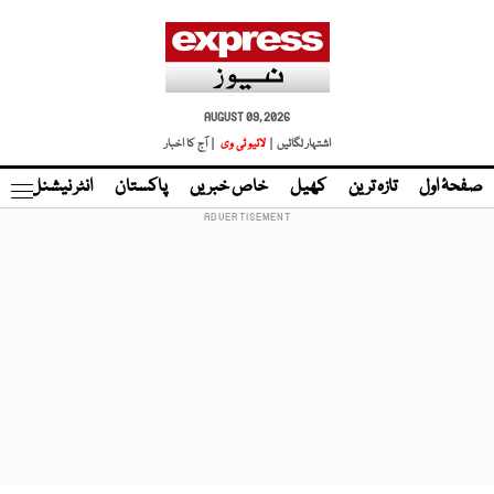
AUGUST 09, 2026
اشتہار لگائیں |
لائیو ٹی وی
| آج کا اخبار
صفحۂ اول
تازہ ترین
کھیل
خاص خبریں
پاکستان
انٹر نیشنل
ٹا