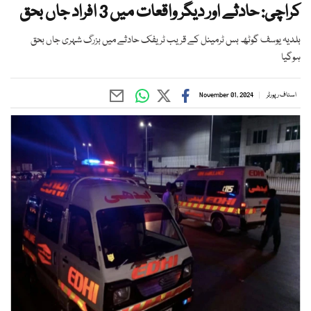
کراچی: حادثے اور دیگر واقعات میں 3 افراد جاں بحق
بلدیہ یوسف گوٹھ بس ٹرمینل کے قریب ٹریفک حادثے میں بزرگ شہری جاں بحق
ہوگیا
اسٹاف رپورٹر
November 01, 2024