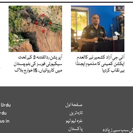
آئی جی آزاد کشمیر نے کالعدم
آپریشن ردالفتنہ 3 کے تحت
ایکشن کمیٹی کا مذموم ایجنڈا
سیکیورٹی فورسز کی بلوچستان
بے نقاب کردیا
میں کارروائیاں، 15خوارج ہلاک
صفحۂ اول
 Urdu
تازہ ترین
rdu
غزہ لہو لہو
ws in
پاکستان
کی سب سے زیادہ