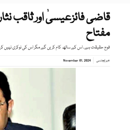
قاضی فائزعیسیٰ اور ثاقب نث
مفتاح
فوج حقیقت ہے، اس کے ساتھ کام کریں گے مگر اس کی نوکری نہیں کر
خبر ایجنسی
November 01, 2024