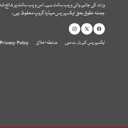
وزٹ کی جانے والی ویب سائٹ ہے۔ اس ویب سائٹ پر شائع شدہ
جملہ حقوق بحق ایکسپریس میڈیا گروپ محفوظ ہیں۔
ایکسپریس کے بارے میں
ضابطہ اخلاق
Privacy Policy