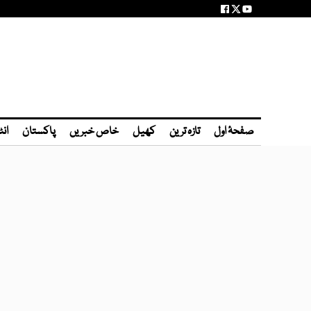
صفحۂ اول
تازہ ترین
کھیل
خاص خبریں
پاکستان
انٹ