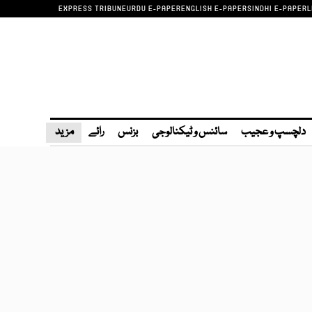
EXPRESS TRIBUNE
URDU E-PAPER
ENGLISH E-PAPER
SINDHI E-PAPER
L
دلچسپ و عجیب
سائنس و ٹیکنالوجی
بزنس
رائے
مزید