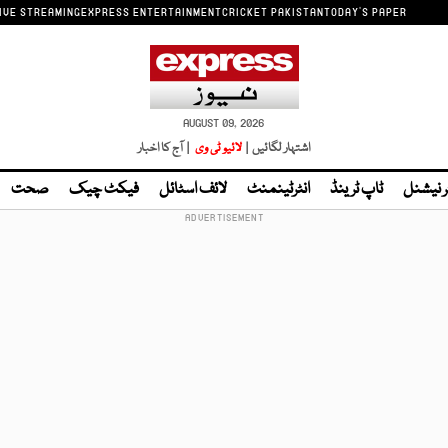
IVE STREAMING
EXPRESS ENTERTAINMENT
CRICKET PAKISTAN
TODAY'S PAPER
AUGUST 09, 2026
اشتہار لگائیں |
لائیو ٹی وی
| آج کا اخبار
ر نیشنل
ٹاپ ٹرینڈ
انٹرٹینمنٹ
لائف اسٹائل
فیکٹ چیک
صحت