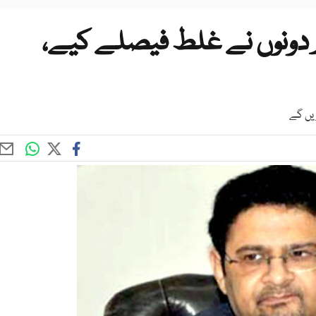
ار دونوں نے غلط فیصلے کیے،
یں گے