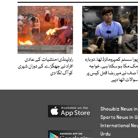
پورا سسٹم کمپرومائزڈ تھا، دوبارہ
راولپنڈی؛ منشیات کے عادی
مک مکا ہو سکتا ہے، خواجہ
افراد نے جھگڑے کے دوران شہری
آصف نے میر رضا قتل کیس پر
کو آگ لگا دی
سوالات اٹھا دیے
Showbiz News in
Sports News in U
International Ne
Urdu