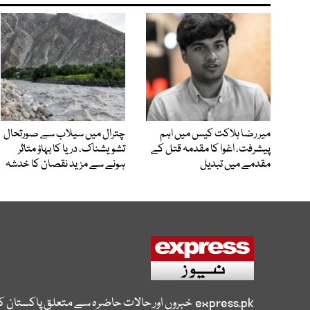
میر رضا ہلاکت کیس میں اہم
چترال میں سیلاب سے صورتحال
پیشرفت، اغوا کا مقدمہ قتل کے
تشویشناک، دریا کا بہاؤ متاثر
مقدمے میں تبدیل
ہونے سے مزید نقصان کا خدشہ
express.pk
خبروں اور حالات حاضرہ سے متعلق پاکستان 