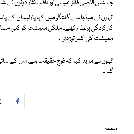
جسٹس قاضی فائز عیسی اور ثاقب نثار دونوں نے غلط
انھوں نے میڈیا سے گفتگو میں کہا پارلیمان کے پاس 
کارکردگی پرنظر رکھے۔ ملکی معیشت کو کئی مسائ
معیشت کی کمر توڑدی ۔
انہوں نے مزید کہا کہ فوج حقیقت ہے، اس کے ساتھ
گے۔
متعلقہ