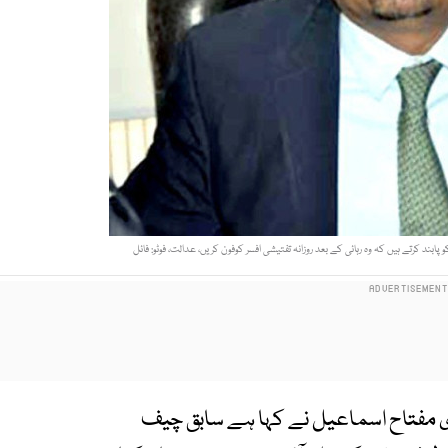
ابند کرتے ہیں کہ وہ رہائی کے بعد روزانہ تفتیشی افسر کوفون کریں، عدالت، فوٹو: فائل
ی مفتاح اسماعیل نے کہا ہے سابق چیف