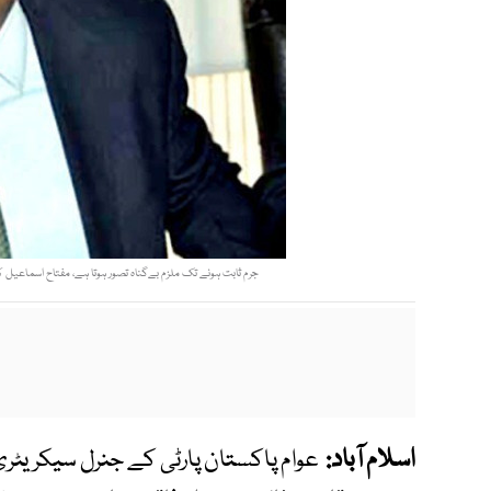
جرم ثابت ہونے تک ملزم بےگناہ تصور ہوتا ہے، مفتاح اسماعیل کو پ
اسلام آباد:
عوام پاکستان پارٹی کے جنرل سیکریٹر