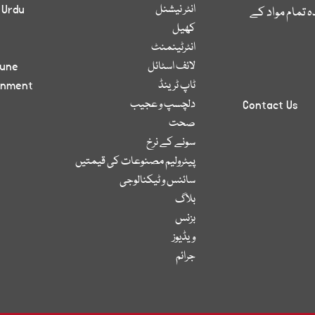
انٹر نیشنل
 Urdu
 تمام مواد کے
کھیل
انٹرٹینمنٹ
لائف اسٹائل
bune
ٹاپ ٹرینڈ
inment
دلچسپ و عجیب
Contact Us
صحت
سونے کے نرخ
پیٹرولیم مصنوعات کی قیمتیں
سائنس و ٹیکنالوجی
بلاگ
بزنس
ویڈیوز
جرائم