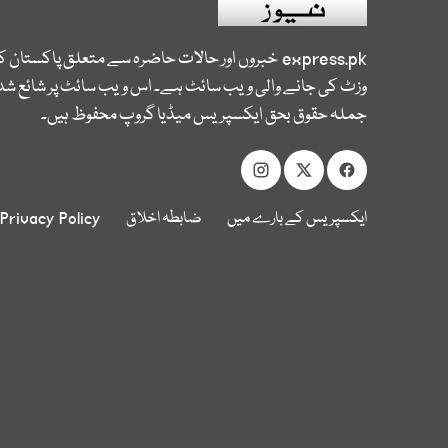
express.pk
خبروں اور حالات حاضرہ سے متعلق پاکستان 
وزٹ کی جانے والی ویب سائٹ ہے۔ اس ویب سائٹ پر شائع شدہ
جملہ حقوق بحق ایکسپریس میڈیا گروپ محفوظ ہیں۔
ایکسپریس کے بارے میں
ضابطہ اخلاق
Privacy Policy