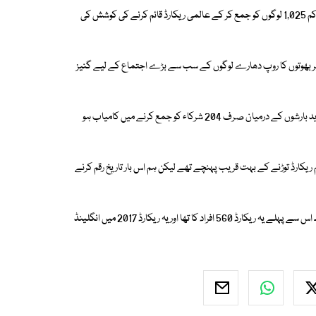
انگلینڈ کے ڈورچیسٹر میں ایک شاپنگ مال نے بھوت والے ملبوسات میں کم از کم 1,025 لوگوں کو جمع کر کے عالمی ریکارڈ قائم کرنے کی کوشش کی
ونٹ بریوری اسکوائر پر بھوتوں کا روپ دھارے لوگوں کے سب سے بڑے اجتماع کے لیے گنیز
گزشتہ سال بھی اس قسم کا ریکارڈ قائم کرنے کی کوشش کی تھی تاہم تقریب شدید بارشوں کے درمیان صرف 204 شرکاء کو جمع کرنے میں کامیاب ہو
ہم ریکارڈ توڑنے کے بہت قریب پہنچے تھے لیکن ہم اس بار تاریخ رقم کرنے
اس سے قبل اگست 2023 میں جاپان میں 1,024 افراد کا ریکارڈ قائم کیا گیا تھا۔ اس سے پہلے یہ ریکارڈ 560 افراد کا تھا اور یہ ریکارڈ 2017 میں انگلینڈ