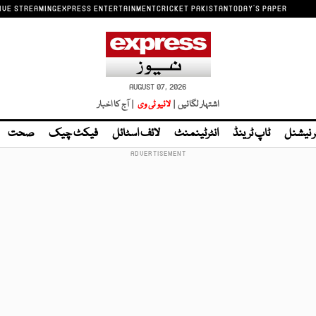
IVE STREAMING
EXPRESS ENTERTAINMENT
CRICKET PAKISTAN
TODAY'S PAPER
AUGUST 07, 2026
اشتہار لگائیں |
لائیو ٹی وی
| آج کا اخبار
ر نیشنل
ٹاپ ٹرینڈ
انٹرٹینمنٹ
لائف اسٹائل
فیکٹ چیک
صحت