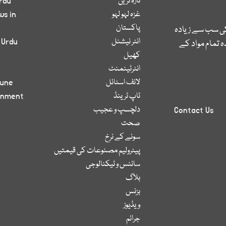
تازہ ترین
rdu
غزہ لہو لہو
ws in
پاکستان
کی سب سے زیادہ
انٹر نیشنل
 Urdu
 تمام مواد کے
کھیل
انٹرٹینمنٹ
لائف اسٹائل
bune
ٹاپ ٹرینڈ
inment
دلچسپ و عجیب
Contact Us
صحت
سونے کے نرخ
پیٹرولیم مصنوعات کی قیمتیں
سائنس و ٹیکنالوجی
بلاگ
بزنس
ویڈیوز
جرائم