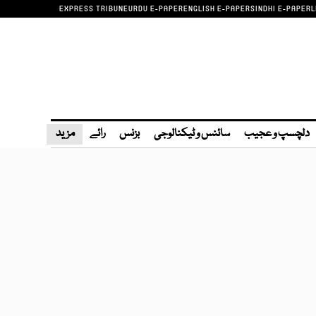
EXPRESS TRIBUNE
URDU E-PAPER
ENGLISH E-PAPER
SINDHI E-PAPER
L
دلچسپ و عجیب
سائنس و ٹیکنالوجی
بزنس
رائے
مزید