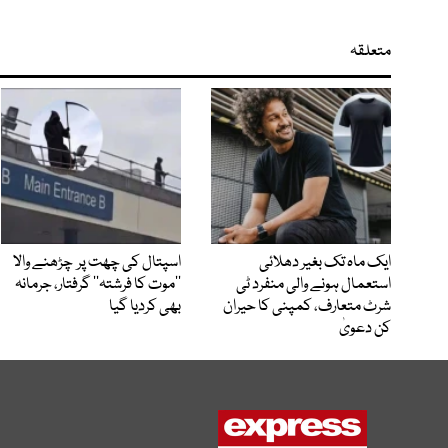
متعلقہ
ایک ماہ تک بغیر دھلائی
اسپتال کی چھت پر چڑھنے والا
استعمال ہونے والی منفرد ٹی
’’موت کا فرشتہ‘‘ گرفتار، جرمانہ
شرٹ متعارف، کمپنی کا حیران
بھی کردیا گیا
کن دعویٰ