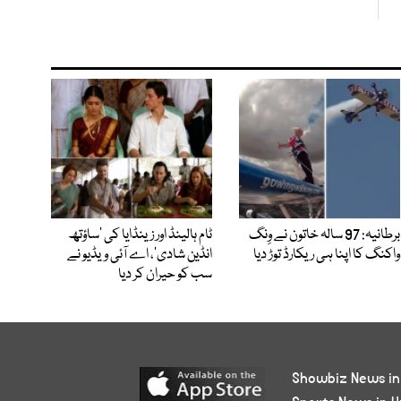
برطانیہ: 97 سالہ خاتون نے وِنگ
ٹام ہالینڈ اور زینڈایا کی ’ساؤتھ
واکنگ کا اپنا ہی ریکارڈ توڑ دیا
انڈین شادی‘، اے آئی ویڈیو نے
سب کو حیران کر دیا
Showbiz News in