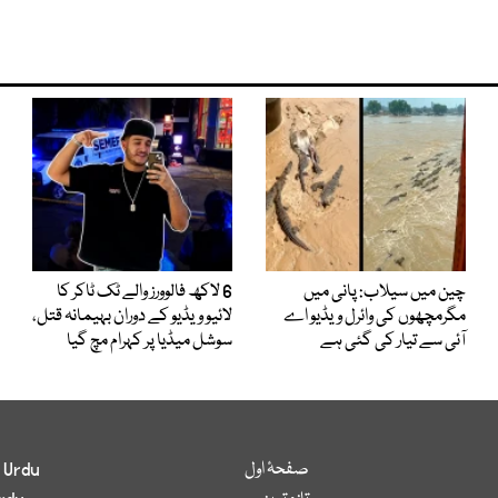
چین میں سیلاب: پانی میں
6 لاکھ فالوورز والے ٹک ٹاکر کا
مگرمچھوں کی وائرل ویڈیو اے
لائیو ویڈیو کے دوران بہیمانہ قتل،
آئی سے تیار کی گئی ہے
سوشل میڈیا پر کہرام مچ گیا
صفحۂ اول
 Urdu