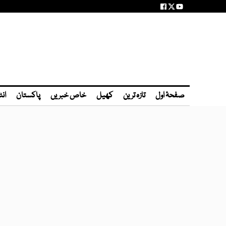
صفحۂ اول
تازہ ترین
کھیل
خاص خبریں
پاکستان
انٹ