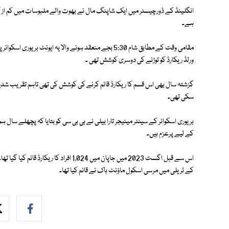
ہے۔
مقامی وقت کے مطابق شام 5:30 بجے منعقد ہونے والا یہ ای
ورلڈ ریکارڈ کو توڑنے کی دوسری کوشش تھی ۔
سکی تھی۔
بریوری اسکوائر کے سینٹر مینیجر تارا بیلی نے بی بی سی کو بتایا کہ پچھلے سال 
کے لیے پرعزم ہیں۔
کے ٹریلی میں مرسی اسکول ماؤنٹ ہاک نے قائم کیا تھا۔