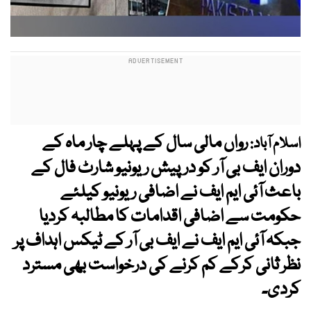
رواں مالی سال کے پہلے چار ماہ کے
اسلام آباد:
دوران ایف بی آر کو درپیش ریونیو شارٹ فال کے
باعث آئی ایم ایف نے اضافی ریونیو کیلئے
حکومت سے اضافی اقدامات کا مطالبہ کردیا
جبکہ آئی ایم ایف نے ایف بی آر کے ٹیکس اہداف پر
نظر ثانی کرکے کم کرنے کی درخواست بھی مسترد
کردی۔