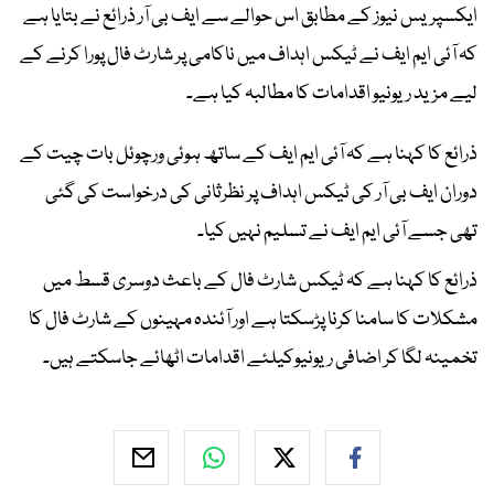
ایکسپریس نیوز کے مطابق اس حوالے سے ایف بی آر ذرائع نے بتایا ہے
کہ آئی ایم ایف نے ٹیکس اہداف میں ناکامی پر شارٹ فال پورا کرنے کے
لیے مزید ریونیو اقدامات کا مطالبہ کیا ہے۔
ذرائع کا کہنا ہے کہ آئی ایم ایف کے ساتھ ہوئی ورچوئل بات چیت کے
دوران ایف بی آر کی ٹیکس اہداف پر نظرثانی کی درخواست کی گئی
تھی جسے آئی ایم ایف نے تسلیم نہیں کیا۔
ذرائع کا کہنا ہے کہ ٹیکس شارٹ فال کے باعث دوسری قسط میں
مشکلات کا سامنا کرنا پڑسکتا ہے اور آئندہ مہینوں کے شارٹ فال کا
تخمینہ لگا کر اضافی ریونیوکیلئے اقدامات اٹھائے جاسکتے ہیں۔