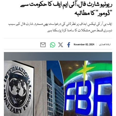
ریونیو شارٹ فال، آئی ایم ایف کا حکومت سے
’’ڈومور‘‘ کا مطالبہ
ایف بی آر کی ٹیکس اہداف پر نظر ثانی کی درخواست بھی مسترد، شارٹ فال کے سبب
دوسری قسط میں مشکلات کا سامنا کرنا پڑسکتا ہے
ارشاد انصاری
November 02, 2024