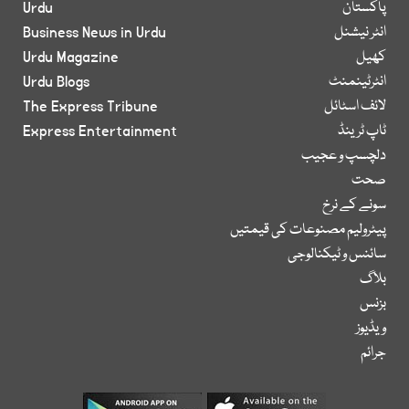
پاکستان
Urdu
انٹر نیشنل
Business News in Urdu
کھیل
Urdu Magazine
انٹرٹینمنٹ
Urdu Blogs
لائف اسٹائل
The Express Tribune
ٹاپ ٹرینڈ
Express Entertainment
دلچسپ و عجیب
صحت
سونے کے نرخ
پیٹرولیم مصنوعات کی قیمتیں
سائنس و ٹیکنالوجی
بلاگ
بزنس
ویڈیوز
جرائم