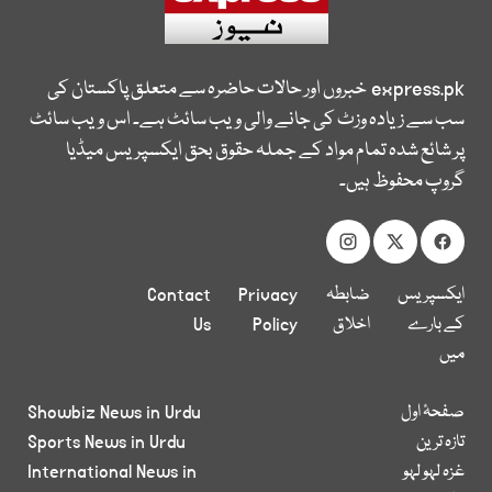
express.pk
خبروں اور حالات حاضرہ سے متعلق پاکستان کی
سب سے زیادہ وزٹ کی جانے والی ویب سائٹ ہے۔ اس ویب سائٹ
پر شائع شدہ تمام مواد کے جملہ حقوق بحق ایکسپریس میڈیا
گروپ محفوظ ہیں۔
ایکسپریس
ضابطہ
Privacy
Contact
کے بارے
اخلاق
Policy
Us
میں
صفحۂ اول
Showbiz News in Urdu
تازہ ترین
Sports News in Urdu
غزہ لہو لہو
International News in