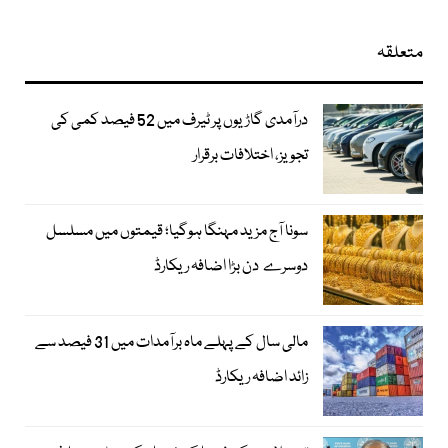
متعلقہ
درآمدی گاڑیوں پر ٹیرف میں 52 فیصد کمی کی
تجویز، اختلافات برقرار
سونا آج مزید مہنگا ہوگیا؛ قیمتوں میں مسلسل
دوسرے دن بڑا اضافہ ریکارڈ
مالی سال کے پہلے ماہ برآمدات میں 31 فیصد سے
زائد اضافہ ریکارڈ