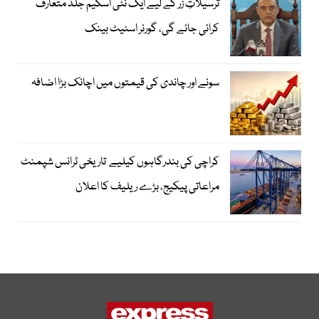
ترسیلاتِ زر کے لیے ایک نئی اسکیم جلد متعارف
کرائی جائے گی، گورنر اسٹیٹ بینک
سونے اور چاندی کی قیمتوں میں اچانک بڑا اضافہ
کراچی کی بندرگاہوں کیلیے تاریخی ٹرانس شپمنٹ
مراعاتی پیکیج، بڑے ریلیف کا اعلان