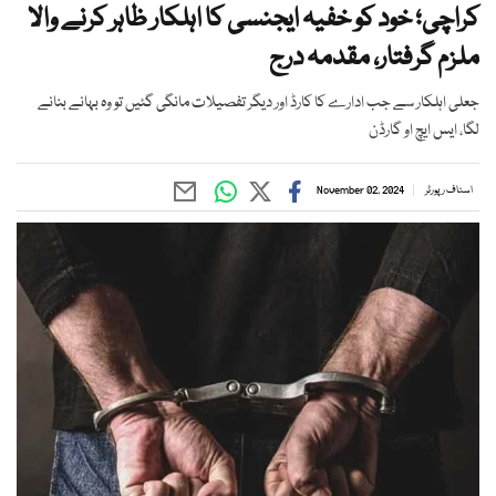
کراچی؛ خود کو خفیہ ایجنسی کا اہلکار ظاہر کرنے والا
ملزم گرفتار، مقدمہ درج
جعلی اہلکار سے جب ادارے کا کارڈ اور دیگر تفصیلات مانگی گئیں تو وہ بہانے بنانے
لگا، ایس ایچ او گارڈن
اسٹاف رپورٹر
November 02, 2024