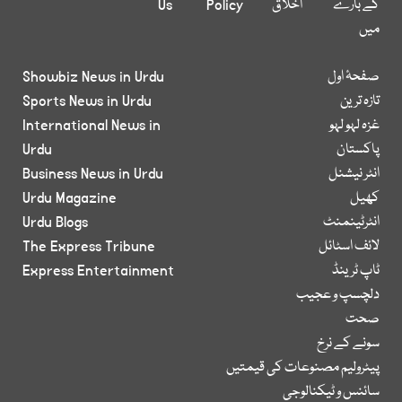
کے بارے
اخلاق
Policy
Us
میں
صفحۂ اول
Showbiz News in Urdu
تازہ ترین
Sports News in Urdu
غزہ لہو لہو
International News in
پاکستان
Urdu
انٹر نیشنل
Business News in Urdu
کھیل
Urdu Magazine
انٹرٹینمنٹ
Urdu Blogs
لائف اسٹائل
The Express Tribune
ٹاپ ٹرینڈ
Express Entertainment
دلچسپ و عجیب
صحت
سونے کے نرخ
پیٹرولیم مصنوعات کی قیمتیں
سائنس و ٹیکنالوجی