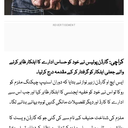
کراچی:
گارڈن پولیس نے خود کو حساس ادارے کا اہلکار ظاہر کرنے
والے جعلی اہلکار کو گرفتار کر کے مقدمہ درج کرلیا۔
ایس ایچ او گارڈن زبیر نواز نے بتایا کہ دوران اسنیپ چیکنگ ملزم کو
روکا تو اس نے خود کو خفیہ ایجنسی کا اہلکار ظاہر کیا اور جب اس سے
ادارے کا کارڈ اور دیگر تفصیلات مانگی گئیں تو وہ بہانے بنانے لگا۔
ملزم کی شناخت حنیف کے نام سے کی گئی جو کہ گارڈن ویسٹ کا