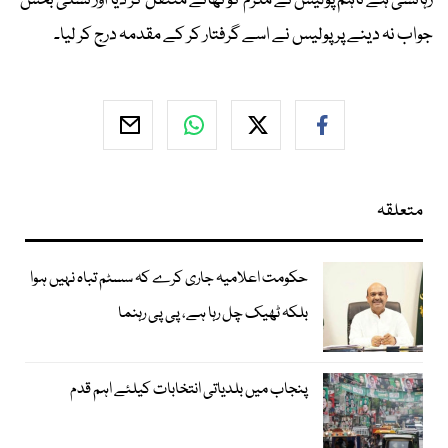
رہائشی ہے تاہم پولیس نے ملزم کو تھانے منتقل کر دیا اور تسلی بخش
جواب نہ دینے پر پولیس نے اسے گرفتار کر کے مقدمہ درج کر لیا۔
متعلقہ
حکومت اعلامیہ جاری کرے کہ سسٹم تباہ نہیں ہوا
بلکہ ٹھیک چل رہا ہے، پی پی رہنما
پنجاب میں بلدیاتی انتخابات کیلئے اہم قدم