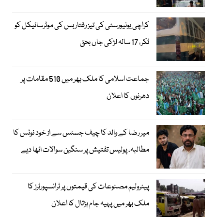
کراچی یونیورسٹی کی تیز رفتار بس کی موٹرسائیکل کو
ٹکر، 17 سالہ لڑکی جاں بحق
جماعت اسلامی کا ملک بھر میں 510 مقامات پر
دھرنوں کا اعلان
میر رضا کے والد کا چیف جسٹس سے از خود نوٹس کا
مطالبہ، پولیس تفتیش پر سنگین سوالات اٹھا دیے
پیٹرولیم مصنوعات کی قیمتوں پر ٹرانسپورٹرز کا
ملک بھر میں پہیہ جام ہڑتال کا اعلان