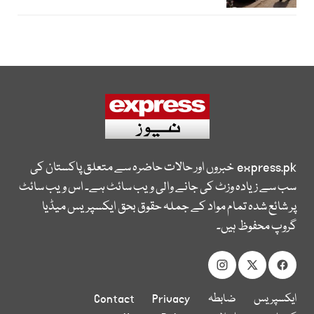
express.pk
خبروں اور حالات حاضرہ سے متعلق پاکستان کی
سب سے زیادہ وزٹ کی جانے والی ویب سائٹ ہے۔ اس ویب سائٹ
پر شائع شدہ تمام مواد کے جملہ حقوق بحق ایکسپریس میڈیا
گروپ محفوظ ہیں۔
ایکسپریس
ضابطہ
Privacy
Contact