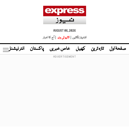
AUGUST 06, 2026
اشتہار لگائیں |
لائیو ٹی وی
| آج کا اخبار
صفحۂ اول
تازہ ترین
کھیل
خاص خبریں
پاکستان
انٹر نیشنل
ٹا