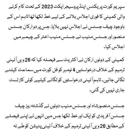
سپریم کورٹ پریکٹس اینڈ پروسیجر ایکٹ 2023 کے تحت کام کرنے
والی کمیٹی کا فوری اجلاس بلانے کے لیے خط لکھا تھا تاہم اس کے
باوجود چیف جسٹس نے اجلاس نہیں بلایا، جس پر دو ارکان جسٹس
منصور اور جسٹس منیب نے جسٹس منیب اختر کے چیمبر میں
اجلاس کیا۔
کمیٹی کے دونوں ارکان نے اکثریت سے فیصلہ کیا کہ 26 ویں آئینی
ترمیم کے خلاف درخواستیں 4 نومبر کو فل کورٹ میں سماعت کیلئے
لگائی جائیں۔ تاہم آئینی درخواستوں کو لگانے کیلیے کوئی کاز لسٹ
جاری نہیں کی گئی۔
جسٹس منصورشاہ اور جسٹس منیب دونوں نے گذشتہ روز چیف
جسٹس آفریدی کو ایک اور خط لکھا جس میں انہوں نے اپنے فیصلے
کے مطابق 26 ویں آئینی ترمیم کے خلاف آئینی پٹیشن کو طے نہ