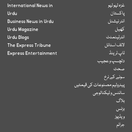
غزہ لہو لہو
International News in
پاکستان
Urdu
انٹر نیشنل
Business News in Urdu
کھیل
Urdu Magazine
انٹرٹینمنٹ
Urdu Blogs
لائف اسٹائل
The Express Tribune
ٹاپ ٹرینڈ
Express Entertainment
دلچسپ و عجیب
صحت
سونے کے نرخ
پیٹرولیم مصنوعات کی قیمتیں
سائنس و ٹیکنالوجی
بلاگ
بزنس
ویڈیوز
جرائم