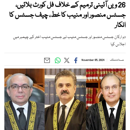
26 ویں آئینی ترمیم کے خلاف فل کورٹ بلائیں،
جسٹس منصور اور منیب کا خط، چیف جسٹس کا
انکار
دو ارکان جسٹس منصور اور جسٹس منیب نے جسٹس منیب اختر کے چیمبر میں
اجلاس کیا
حسنات ملک
November 05, 2024