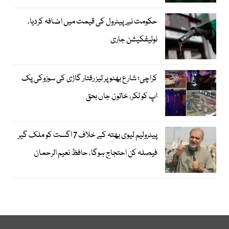
حکومت نے پیٹرول کی قیمت میں اضافہ کردیا،
نوٹیفکیشن جاری
کراچی؛ شارع بھٹو پر تیز رفتار گاڑی کی سوزوکی پک
اپ کو ٹکر، خاتون جاں بحق
پیٹرولیم لیوی بھتہ کے خلاف 7 اگست کو ملک گیر
فیصلہ کن احتجاج ہوگا، حافظ نعیم الرحمان