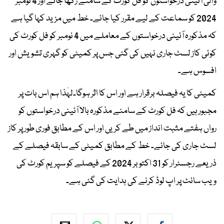
والی آئینی درخواستوں کو فل کورٹ کے سامنے رکھا جائے اور 4 نومبر
2024 کو سماعت کے لیے مقرر کیا جائے۔ خط میں مزید کہا گیا ہے
کہ مذکورہ آئینی درخواستوں کے معاملے میں 4 نومبر کو فل کورٹ کی
کوئی کاز لسٹ جاری نہیں کی گئی جس پر کمیٹی کو گہری تشویش اور
افسوس ہے۔
کمیٹی کا یہ فیصلہ برقرار ہے اور اس کا اثر ہوگا۔لہٰذا ہم اس بات پر
مجبور ہیں کہ فل کورٹ کے سامنے مذکورہ بالا آئینی درخواستوں کو
رواں ہفتے مثبت انداز میں طے کریں اور اس کے مطابق فوری طور پر کاز
لسٹ جاری کی جائے۔ خط کے مطابق کمیٹی کے سابقہ فیصلے کے
ذریعے رجسٹرار کو 31 اکتوبر 2024 کے فیصلے کو سپریم کورٹ کی
ویب سائٹ پر اپ لوڈ کرنے کی ہدایت کی گئی ہے۔