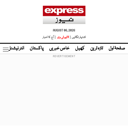
AUGUST 06, 2026
اشتہار لگائیں |
لائیو ٹی وی
| آج کا اخبار
صفحۂ اول
تازہ ترین
کھیل
خاص خبریں
پاکستان
انٹر نیشنل
ٹا