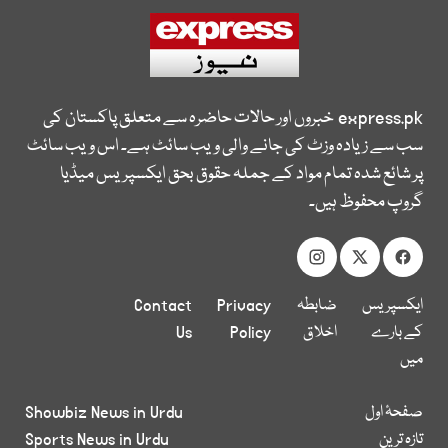
express.pk
خبروں اور حالات حاضرہ سے متعلق پاکستان کی
سب سے زیادہ وزٹ کی جانے والی ویب سائٹ ہے۔ اس ویب سائٹ
پر شائع شدہ تمام مواد کے جملہ حقوق بحق ایکسپریس میڈیا
گروپ محفوظ ہیں۔
ایکسپریس
ضابطہ
Privacy
Contact
کے بارے
اخلاق
Policy
Us
میں
صفحۂ اول
Showbiz News in Urdu
تازہ ترین
Sports News in Urdu