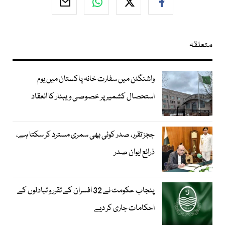
متعلقہ
واشنگٹن میں سفارت خانہ پاکستان میں یوم
استحصال کشمیر پر خصوصی ویبنار کا انعقاد
ججز تقرر، صدر کوئی بھی سمری مسترد کر سکتا ہے،
ذرائع ایوان صدر
پنجاب حکومت نے 32 افسران کے تقرر و تبادلوں کے
احکامات جاری کر دیے