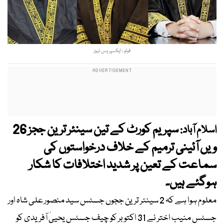
فوٹو : ایکسپریس نیوز
سپریم کورٹ کے تین سینئر ترین ججز 26
اسلام آباد:
ویں آئینی ترمیم کے خلاف درخواستوں کی
سماعت کے تعین پر شدید اختلافات کا شکار
ہوگئے ہیں۔
معلوم ہوا ہے کہ 2 سینئر ترین ججوں جسٹس سید منصور علی شاہ اور
جسٹس منیب اختر نے 31 اکتوبر کو چیف جسٹس یحییٰ آفریدی کو