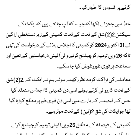
کرنے پر افسوس کا اظہار کیا۔
خط میں ججز نے لکھا کہ جیسا کہ آپ جانتے ہیں کہ ایکٹ کے
سیکشن 2(2) شق کے تحت کے تحت کمیٹی کے زیر دستخطی اراکین
نے 31 اکتوبر 2024 کو کمیٹی کا اجلاس بلانے کی درخواست کی تھی
تاکہ 26 ویں ترمیم کو چیلنج کرنے والی آئینی درخواستوں کے تعین اور
سماعت پر فوری غوروغوض کیا جا سکے۔
معاملے کی نزاکت کو مدنظر رکھتے ہوئے ہم نے ایکٹ کے .2(2) شق
کے تحت کارروائی کرتے ہوئے اسی دن کمیٹی کا اجلاس منعقد کیا
جس کے فیصلے کے بارے میں اسی دن فوری طور پر مطلع کردیا گیا
تھا جو ایکٹ کی شق 2(تین) کے تحت موثر ہے۔
کمیٹی کے فیصلہ کے مطابق 26 ویں آئینی ترمیم کو چیلنج کرنے