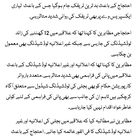
احتجاج کے باعث بد ترین ٹریفک جام ہوگیا جس کے باعث لیاری
ایکسپریس وے پر بھی ٹریفک کی روانی شدید متاثررہی.
احتجاجی مظاہرین کا کہنا تھا کہ علاقے میں 12 گھنٹے کی زائد
لوڈشیڈنگ کی جارہی ہے جبکہ غیر اعلانیہ لوڈ شیڈنگ بھی معمول
بن چکاہے.
مظاہرین کا کہنا تھا کہ اعلانیہ اور غیر اعلانیہ لوڈ شیڈنگ کے باعث
علاقے میں پانی کی فراہمی بھی شدید متاثر ہے، متعدد بار واٹر
کارپوریشن حکام کو بھی بجلی کی لوڈشیڈنگ شیڈول سے متعلق آگاہ
کرچکے ہیں تاہم ان کی جانب سے بھی پانی کی فراہمی کے لئے کوئی
خاطر خواہ اقدام نہیں کیا جارہاہے۔
مظاہرین نے مطالبہ کیا کہ علاقے میں بجلی کی اعلانیہ اور غیر
اعلانیہ لوڈ شیڈنگ کا فی الفور خاتمہ کیا جائے ، احتجاج کے باعث