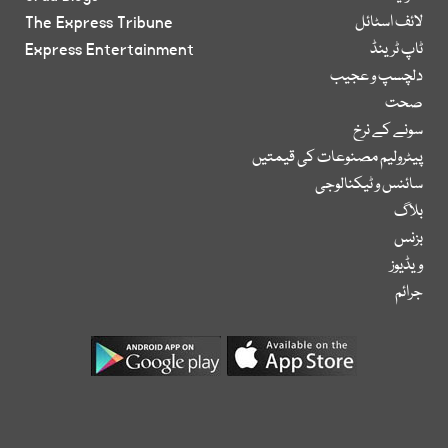
لائف اسٹائل
The Express Tribune
ٹاپ ٹرینڈ
Express Entertainment
دلچسپ و عجیب
صحت
سونے کے نرخ
پیٹرولیم مصنوعات کی قیمتیں
سائنس و ٹیکنالوجی
بلاگ
بزنس
ویڈیوز
جرائم