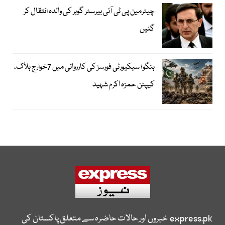
چیئرمین پی ٹی آئی بیرسٹر گوہر کی والدہ انتقال کر
گئیں
ہنگو؛ سیکیورٹی فورسز کی کارروائی میں 7خوارج ہلاک،
کیپٹن حمزہ اکرم شہید
express.pk
خبروں اور حالات حاضرہ سے متعلق پاکستان کی