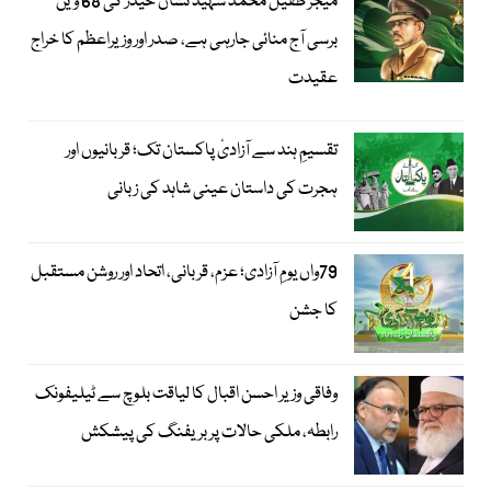
میجر طفیل محمد شہید نشان حیدر کی 68 ویں
برسی آج منائی جارہی ہے، صدر اور وزیراعظم کا خراج
عقیدت
تقسیمِ ہند سے آزادیٔ پاکستان تک؛ قربانیوں اور
ہجرت کی داستان عینی شاہد کی زبانی
79واں یومِ آزادی؛ عزم، قربانی، اتحاد اور روشن مستقبل
کا جشن
وفاقی وزیر احسن اقبال کا لیاقت بلوچ سے ٹیلیفونک
رابطہ، ملکی حالات پر بریفنگ کی پیشکش