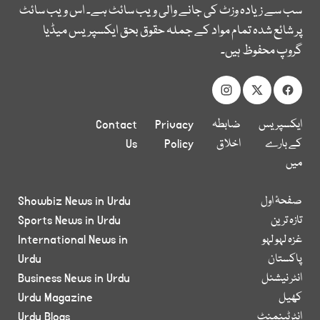
سب سے زیادہ وزٹ کی جانے والی ویب سائٹ ہے۔ اس ویب سائٹ
پر شائع شدہ تمام مواد کے جملہ حقوق بحق ایکسپریس میڈیا
گروپ محفوظ ہیں۔
ایکسپریس
ضابطہ
Privacy
Contact
کے بارے
اخلاق
Policy
Us
میں
صفحۂ اول
Showbiz News in Urdu
تازہ ترین
Sports News in Urdu
غزہ لہو لہو
International News in
پاکستان
Urdu
انٹر نیشنل
Business News in Urdu
کھیل
Urdu Magazine
انٹرٹینمنٹ
Urdu Blogs