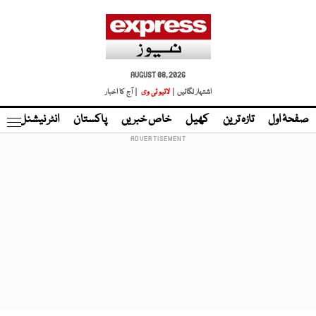
AUGUST 08, 2026
اشتہار لگائیں |
لائیو ٹی وی
| آج کا اخبار
صفحۂ اول
تازہ ترین
کھیل
خاص خبریں
پاکستان
انٹر نیشنل
ٹا