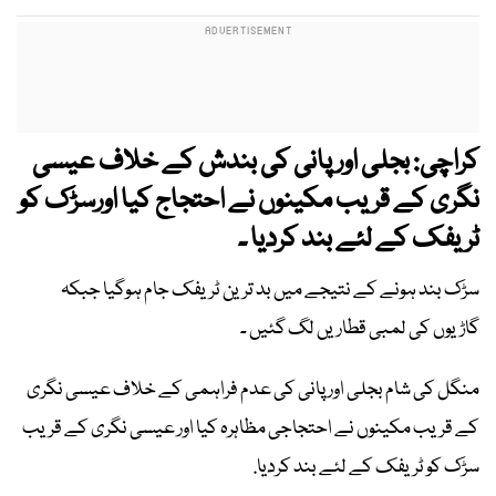
کراچی: بجلی اور پانی کی بندش کے خلاف عیسی
نگری کے قریب مکینوں نے احتجاج کیا اورسڑک کو
ٹریفک کے لئے بند کردیا ۔
سڑک بند ہونے کے نتیجے میں بد ترین ٹریفک جام ہوگیا جبکہ
گاڑیوں کی لمبی قطاریں لگ گئیں ۔
منگل کی شام بجلی اور پانی کی عدم فراہمی کے خلاف عیسی نگری
کے قریب مکینوں نے احتجاجی مظاہرہ کیا اور عیسی نگری کے قریب
سڑک کو ٹریفک کے لئے بند کردیا.