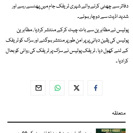
دفاتر سے چھٹی کرنے والے شہری ٹریفک جام میں پھنسے رہے اور
شدید اذیت سے دوچار ہوئے۔
پولیس نے مظاہرین سے بات چیت کرکے منتشر کردیا ، مظاہرین
پولیس کی یقین دہانی پر پر امن طور پر منتشر ہوگئے اور سڑک کو ٹریفک
کے لئے کھول دیا ، ٹریفک پولیس نے سڑک پر ٹریفک کی روانی کو بحال
کرادیا ۔
متعلقہ