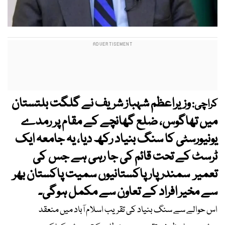
وزیراعظم شہباز شریف نے گلگت بلتستان
کراچی:
میں تھاگوس، ضلع گھانچے کے مقام پر رمدے
یونیورسٹی کا سنگ بنیاد رکھ دیا، یہ جامعہ ایک
ٹرسٹ کے تحت قائم کی جا رہی ہے جس کی
تعمیر سمندر پار پاکستانیوں سمیت پاکستان بھر
سے مخیر افراد کے تعاون سے مکمل ہوگی۔
اس حوالے سے سنگ بنیاد کی تقریب اسلام آباد میں منعقد