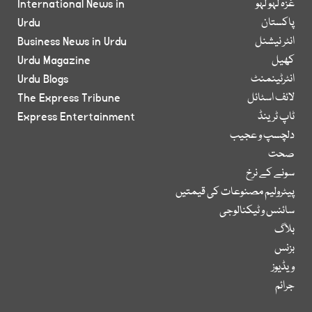
غزہ لہو لہو
International News in
پاکستان
Urdu
انٹر نیشنل
Business News in Urdu
کھیل
Urdu Magazine
انٹرٹینمنٹ
Urdu Blogs
لائف اسٹائل
The Express Tribune
ٹاپ ٹرینڈ
Express Entertainment
دلچسپ و عجیب
صحت
سونے کے نرخ
پیٹرولیم مصنوعات کی قیمتیں
سائنس و ٹیکنالوجی
بلاگ
بزنس
ویڈیوز
جرائم