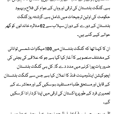
ہے، گلگت بلتستان کی ترقی اور وہاں کے عوام کی فلاح و بہبود
حکومت کی اولین ترجیحات میں شامل ہے، گزشتہ روز گلگت
بلتستان کے دورے کے دوران سیلاب سے 62 متاثرہ خاندانوں کو گھر
حوالے کیے گئے ہیں۔
ان کا کہنا تھا کہ گلگت بلتستان میں 100 میگاواٹ شمسی توانائی
کے مختلف منصوبے کا آغاز کیا گیا ہے جو کہ علاقے کی بجلی کی
ضروریات پورا کرنے میں مدد دے گا، کل ہی گلگت بلتستان
ایجوکیشن اینڈومینٹ فنڈ کا اعلان کیا ہے جس سے گلگت بلتستان
کے قابل اور مستحق طلباء مستفید ہو سکیں گے اور معاشرے کے
تعمیری فرد کے طور پر پاکستان کی ترقی میں اپنا کردار ادا کر سکیں
گے۔
تقریب میں جسٹس (ر) خلیل الرحمن رمدے نے رمدے یونیورسٹی