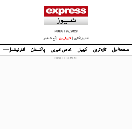
AUGUST 08, 2026
اشتہار لگائیں |
لائیو ٹی وی
| آج کا اخبار
صفحۂ اول
تازہ ترین
کھیل
خاص خبریں
پاکستان
انٹر نیشنل
ٹا