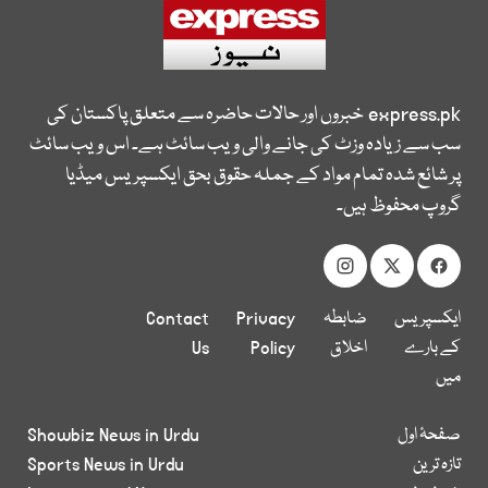
express.pk
خبروں اور حالات حاضرہ سے متعلق پاکستان کی
سب سے زیادہ وزٹ کی جانے والی ویب سائٹ ہے۔ اس ویب سائٹ
پر شائع شدہ تمام مواد کے جملہ حقوق بحق ایکسپریس میڈیا
گروپ محفوظ ہیں۔
ایکسپریس
ضابطہ
Privacy
Contact
کے بارے
اخلاق
Policy
Us
میں
صفحۂ اول
Showbiz News in Urdu
تازہ ترین
Sports News in Urdu