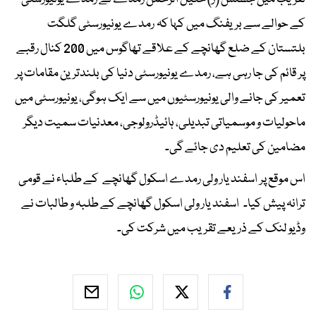
کے حوالے سے بریفنگ میں کہا کہ رمدے یونیورسٹی گلگت
بلتستان کے ضلع گھانچے کے علاقے تھاگوس میں 200 کنال رقبے
پر قائم کی جا رہی ہے، رمدے یونیورسٹی دنیا کی بلندترین مقامات پر
تعمیر کی جانے والی یونیورسٹیوں میں سے ایک ہوگی، یونیورسٹی میں
ماحولیات و موسمیاتی تبدیلی، ہائیڈرولوجی، معدنیات سمیت دیگر
مضامین کی تعلیم دی جائے گی۔
اس موقع پر اسفند یار ولی رمدے اسکول گھانچے کے طلباء نے قومی
ترانہ پیش کیا۔ اسفند یار ولی اسکول گھانچے کے طلبہ و طالبات نے
وڈیو لنک کے ذریعے تقریب میں شرکت کی۔