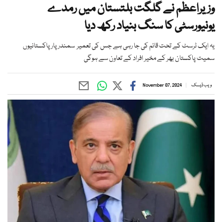
وزیراعظم نے گلگت بلتستان میں رمدے
یونیورسٹی کا سنگ بنیاد رکھ دیا
یہ ایک ٹرسٹ کے تحت قائم کی جا رہی ہے جس کی تعمیر سمندر پار پاکستانیوں
سمیت پاکستان بھر کے مخیر افراد کے تعاون سے ہوگی
ویب ڈیسک
November 07, 2024