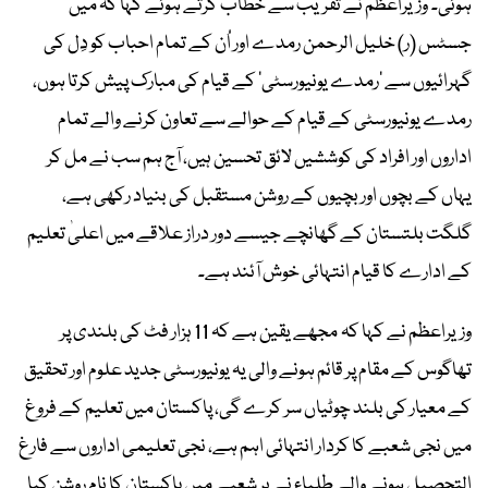
ہوئی۔ وزیراعظم نے تقریب سے خطاب کرتے ہوئے کہا کہ میں
جسٹس (ر) خلیل الرحمن رمدے اور اُن کے تمام احباب کو دِل کی
گہرائیوں سے ’رمدے یونیورسٹی‘ کے قیام کی مبارک پیش کرتا ہوں،
رمدے یونیورسٹی کے قیام کے حوالے سے تعاون کرنے والے تمام
اداروں اور افراد کی کوششیں لائق تحسین ہیں، آج ہم سب نے مل کر
یہاں کے بچوں اور بچیوں کے روشن مستقبل کی بنیاد رکھی ہے،
گلگت بلتستان کے گھانچے جیسے دور دراز علاقے میں اعلیٰ تعلیم
کے ادارے کا قیام انتہائی خوش آئند ہے۔
وزیراعظم نے کہا کہ مجھے یقین ہے کہ 11 ہزار فٹ کی بلندی پر
تھاگوس کے مقام پر قائم ہونے والی یہ یونیورسٹی جدید علوم اور تحقیق
کے معیار کی بلند چوٹیاں سر کرے گی، پاکستان میں تعلیم کے فروغ
میں نجی شعبے کا کردار انتہائی اہم ہے، نجی تعلیمی اداروں سے فارغ
التحصیل ہونے والے طلباء نے ہر شعبے میں پاکستان کا نام روشن کیا