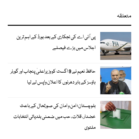
متعلقہ
پی آئی اے کی نجکاری کے بعد بورڈ کے اہم ترین
اجلاس میں بڑے فیصلے
حافظ نعیم نے 9 اگست کو وزیراعلیٰ پنجاب اور گورنر
ہاؤسز کے باہر دھرنوں کا اعلان واپس لے لیا
بلوچستان؛ امن و امان کی صورتحال کے باعث
خضدار، قلات، حب میں ضمنی بلدیاتی انتخابات
ملتوی