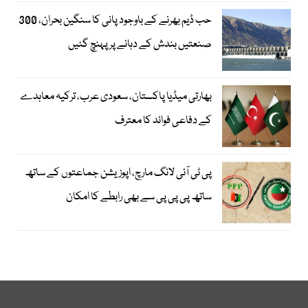
حب ڈیم بھرنے کے باوجود پانی کا سنگین بحران، 300
صنعتیں بندش کے دہانے پر پہنچ گئیں
بھارتی میڈیا پاکستان، سعودی عرب، ترکیہ معاہدے
کے دفاعی فوائد کا معترف
پی ٹی آئی لانگ مارچ، اپوزیشن جماعتوں کے ساتھ
ساتھ پی پی پی سے بھی رابطے کا امکان