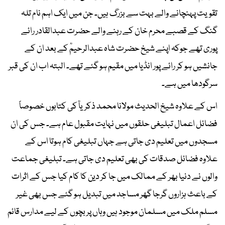
تقویت پہنچانے والے بہت سے بزرگ ہیں۔ جن میں ایک اہم نام تلہ
گنگ کے قصبے محرم خان کے رہنے والے حضرت عبدالقادر رائے
پوری تھے جوکہ اپنے شیخ حضرت شاہ عبدالرحیمؒ کے بعد ان کے
جانشیں ہو کر رائے پور انڈیا میں مقیم ہو گئے تھے۔ البتہ اب ان کی قبر
سرگودھا میں ہے۔
اس کے علاوہ شیخ الحدیث مولانا محمد ذکریاؒ کی کتابوں خصوصاً
فضائل اعمال تبلیغی حلقوں میں نہایت مقبول عام ہے۔ جس کی ان
مسجدوں میں تعلیم دی جاتی ہے جہاں تبلیغی کام ہوتا اس کے
علاوہ فضائل صدقات کی بھی تعلیم دی جاتی ہے۔ تبلیغی جماعت
والوں نے دنیا بھر کے ممالک میں جا کر دین کا کام کیا جس کے اثرات
کے باعث ہزاروں گرجا گھر مساجد میں تبدیل ہو گئے جس بھی غیر
مسلم ملک میں مسلمان موجود ہیں وہاں پر بچوں کے لیے مدارس قائم