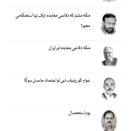
مکہ مشترکہ دفاعی معاہدہ: ایک نیا استحکامی
محور!
مکہ دفاعی معاہدہ اور ایران
عوام کو ریلیف دیں تو اعتماد حاصل ہوگا
یوم استحصال