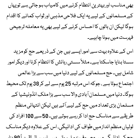
بھی مناسب اور بہترین انتظام کرنے میں کامیاب ہو جاتی ہے تو یہاں
کے مسلمانوں کے لیے یہ ایک فلاحی مذہبی اور ثواب کمانے کا اقدام
ہوگا لیکن ان باتوں کا احساس کرنے کے لیے بھی یہ معاملہ ترجیحی
فہرست میں ہونا چاہیے۔
اس کے علاوہ بہت سے امور ایسے ہیں جن کے ذریعے حج کو مزید
سستا بنایا جاسکتا ہے۔ مثلاً سستی رہائش کا انتظام کرنا اور دیگر امور
شامل ہیں۔ حج مسلمانوں کے لیے دنیا میں سب سے بڑا عالمی
اجتماع ہوتا ہے ، جوکہ اس مرتبہ 25 یوم سے لے کر 38 یوم تک محیط
ہوگا۔ دنیا میں مسلمان آبادی والا سب سے بڑا ملک انڈونیشیا کے
مسلمان بڑی تعداد میں حج کے لیے آتے ہیں لیکن انتہائی منظم
طریقے سے مناسک حج ادا کر رہے ہوتے ہیں۔ 50 سے 100 افراد کی
ٹولیاں منظم انداز میں طواف کی ادائیگی، اس کے علاوہ دیگر مناسک
حج کی ادائیگی میں مصروف عمل ہوتے ہیں۔ اس سال تقریباً 90 ہزار