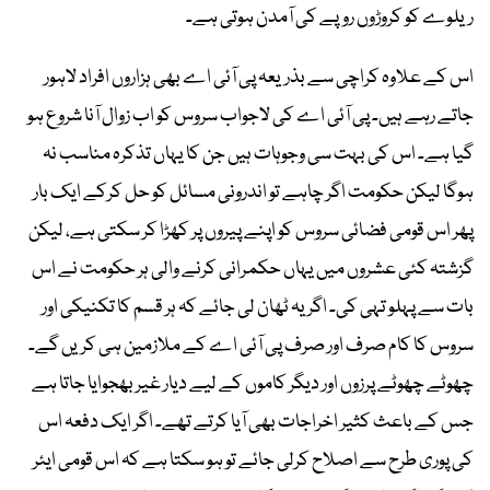
ریلوے کو کروڑوں روپے کی آمدن ہوتی ہے۔
اس کے علاوہ کراچی سے بذریعہ پی آئی اے بھی ہزاروں افراد لاہور
جاتے رہے ہیں۔ پی آئی اے کی لاجواب سروس کو اب زوال آنا شروع ہو
گیا ہے۔ اس کی بہت سی وجوہات ہیں جن کا یہاں تذکرہ مناسب نہ
ہوگا لیکن حکومت اگر چاہے تو اندرونی مسائل کو حل کرکے ایک بار
پھر اس قومی فضائی سروس کو اپنے پیروں پر کھڑا کر سکتی ہے، لیکن
گزشتہ کئی عشروں میں یہاں حکمرانی کرنے والی ہر حکومت نے اس
بات سے پہلو تہی کی۔ اگر یہ ٹھان لی جائے کہ ہر قسم کا تکنیکی اور
سروس کا کام صرف اور صرف پی آئی اے کے ملازمین ہی کریں گے۔
چھوٹے چھوٹے پرزوں اور دیگر کاموں کے لیے دیار غیر بھجوایا جاتا ہے
جس کے باعث کثیر اخراجات بھی آیا کرتے تھے۔ اگر ایک دفعہ اس
کی پوری طرح سے اصلاح کرلی جائے تو ہو سکتا ہے کہ اس قومی ایئر