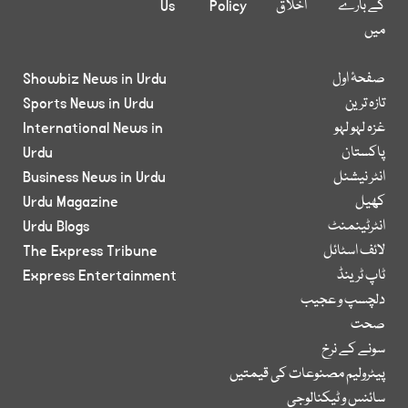
کے بارے
اخلاق
Policy
Us
میں
صفحۂ اول
Showbiz News in Urdu
تازہ ترین
Sports News in Urdu
غزہ لہو لہو
International News in
پاکستان
Urdu
انٹر نیشنل
Business News in Urdu
کھیل
Urdu Magazine
انٹرٹینمنٹ
Urdu Blogs
لائف اسٹائل
The Express Tribune
ٹاپ ٹرینڈ
Express Entertainment
دلچسپ و عجیب
صحت
سونے کے نرخ
پیٹرولیم مصنوعات کی قیمتیں
سائنس و ٹیکنالوجی