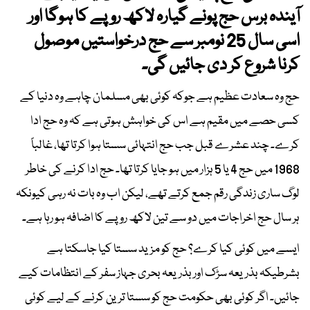
آیندہ برس حج پونے گیارہ لاکھ روپے کا ہوگا اور
اسی سال 25 نومبر سے حج درخواستیں موصول
کرنا شروع کر دی جائیں گی۔
حج وہ سعادت عظیم ہے جوکہ کوئی بھی مسلمان چاہے وہ دنیا کے
کسی حصے میں مقیم ہے اس کی خواہش ہوتی ہے کہ وہ حج ادا
کرے۔ چند عشرے قبل جب حج انتہائی سستا ہوا کرتا تھا، غالباً
1968 میں حج 4 یا 5 ہزار میں ہو جایا کرتا تھا۔ حج ادا کرنے کی خاطر
لوگ ساری زندگی رقم جمع کرتے تھے، لیکن اب وہ بات نہ رہی کیونکہ
ہر سال حج اخراجات میں دو سے تین لاکھ روپے کا اضافہ ہو رہا ہے۔
ایسے میں کوئی کیا کرے؟ حج کو مزید سستا کیا جاسکتا ہے
بشرطیکہ بذریعہ سڑک اور بذریعہ بحری جہاز سفر کے انتظامات کیے
جائیں۔ اگر کوئی بھی حکومت حج کو سستا ترین کرنے کے لیے کوئی