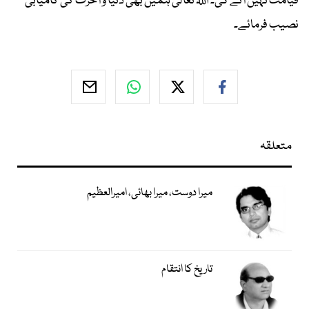
قیامت نہیں آئے گی۔ اللہ تعالیٰ ہمیں بھی دنیا و آخرت کی کامیابی
نصیب فرمائے۔
متعلقہ
میرا دوست، میرا بھائی، امیرالعظیم
تاریخ کا انتقام