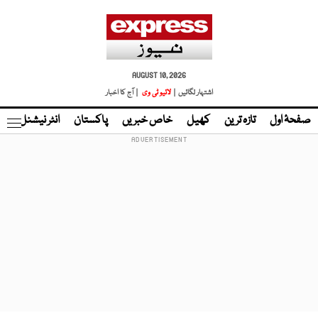
AUGUST 10, 2026
اشتہار لگائیں |
لائیو ٹی وی
| آج کا اخبار
صفحۂ اول
تازہ ترین
کھیل
خاص خبریں
پاکستان
انٹر نیشنل
ٹا