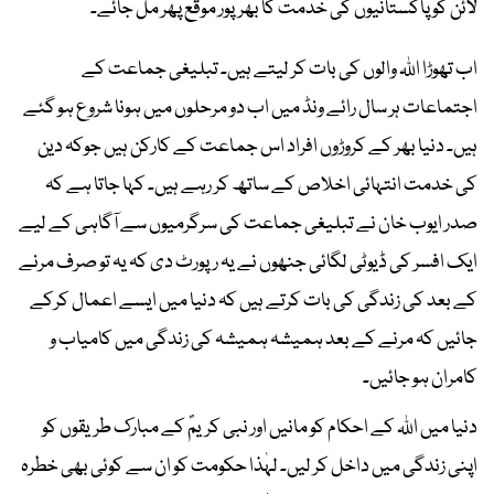
لائن کو پاکستانیوں کی خدمت کا بھرپور موقع پھر مل جائے۔
اب تھوڑا اللہ والوں کی بات کر لیتے ہیں۔ تبلیغی جماعت کے
اجتماعات ہر سال رائے ونڈ میں اب دو مرحلوں میں ہونا شروع ہو گئے
ہیں۔ دنیا بھر کے کروڑوں افراد اس جماعت کے کارکن ہیں جوکہ دین
کی خدمت انتہائی اخلاص کے ساتھ کر رہے ہیں۔ کہا جاتا ہے کہ
صدر ایوب خان نے تبلیغی جماعت کی سرگرمیوں سے آگاہی کے لیے
ایک افسر کی ڈیوٹی لگائی جنھوں نے یہ رپورٹ دی کہ یہ تو صرف مرنے
کے بعد کی زندگی کی بات کرتے ہیں کہ دنیا میں ایسے اعمال کرکے
جائیں کہ مرنے کے بعد ہمیشہ ہمیشہ کی زندگی میں کامیاب و
کامران ہو جائیں۔
دنیا میں اللہ کے احکام کو مانیں اور نبی کریمؐ کے مبارک طریقوں کو
اپنی زندگی میں داخل کر لیں۔ لہٰذا حکومت کو ان سے کوئی بھی خطرہ