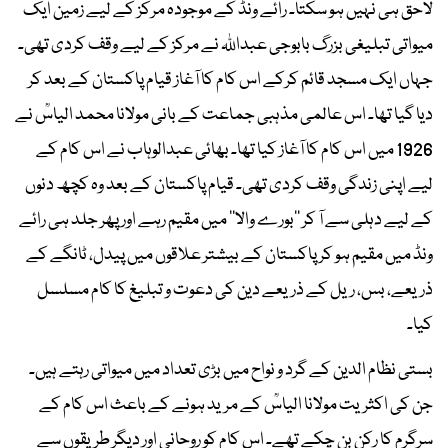
لاحق ہی نہیں ہو سکتا۔ رائے ونڈ کے موجودہ مرکز کے لیے زمین ایک
میواتی تبلیغی بزرگ بابوجی عبداللہ نے مرکز کے لیے وقف کردی تھی۔
جہاں ایک مسجد قائم کرکے اس کام کا آغاز قیام پاکستان کے بعد کر
دیا گیا تھا۔ اس عالمی مذہبی جماعت کے بانی مولانا محمد الیاسؒ نے
1926 میں اس کام کا آغاز کیا تھا۔ بھائی عبدالوہاب نے اس کام کے
لیے اپنی زندگی وقف کردی تھی۔ قیام پاکستان کے بعد وہ کچھ دنوں
کے لیے دہلی سے آ کر ’’بورے والا‘‘ میں مقیم رہے اور پھر جلد ہی رائے
ونڈ میں مقیم ہو کر پاکستان کے بیشتر علاقوں میں پیدل، ٹانگے کے
ذریعے، بس، ریل کے ذریعے دین کی دعوت و تبلیغ کا کام مسلسل
کیا۔
بستی نظام الدین کے گرد و نواح میں بڑی تعداد میں میواتی رہتے ہیں۔
جن کی اکثریت مولانا الیاسؒ کے مرید ہونے کے باعث اس کام کے
سرگرم کا رکن بن چکے تھے۔ اس کام کو روحانی اور دیگر طریقوں سے