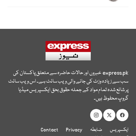
express.pk
خبروں اور حالات حاضرہ سے متعلق پاکستان کی
سب سے زیادہ وزٹ کی جانے والی ویب سائٹ ہے۔ اس ویب سائٹ
پر شائع شدہ تمام مواد کے جملہ حقوق بحق ایکسپریس میڈیا
گروپ محفوظ ہیں۔
ایکسپریس
ضابطہ
Privacy
Contact