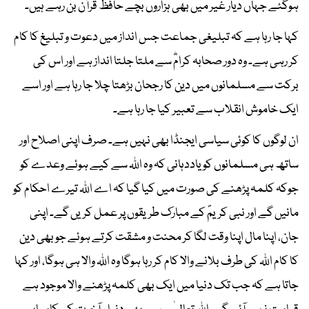
ہوگئے جہاں دیار غیر میں بھی ہزاروں بچے حافظ قرآن بن رہے ہیں۔
کہا جا رہا ہے کہ تبلیغی جماعت جس انداز میں دعوت و تبلیغ کا کام
کر رہی ہے۔ وہ دور صحابہ کرامؓ سے ملتا جلتا انداز ہے اور اس کی
برکت سے مسلمانوں میں دین کا رجحان بڑھتا چلا جا رہا ہے اور اسے
ایک خاموش انقلاب سے تعبیر کیا جا رہا ہے۔
ان لوگوں کا کوئی سیاسی ایجنڈا بھی نہیں ہے۔ صرف اپنی اصلاح اور
ساتھ ہی مسلمانوں کو یاددہانی کہ وہ اللہ سے کیے ہوئے وعدے کو
جوکہ کلمہ پڑھنے کی صورت میں کیا گیا کہ اے اللہ تیرے احکام کو
مانیں گے اور نبی کریمؐ کے مبارک طریقوں پر عمل کریں گے۔ اپنی
جان، اپنا مال اپنا وقت لگا کر محنت و مشقت کرتے ہوئے جو بھی دین
کا کام اللہ کی طرف بلانے والا کام کر رہا ہوگا وہ اللہ والا ہی ہوگا، اور کہا
جاتا ہے کہ جب تک دنیا میں ایک بھی کلمہ پڑھنے والا موجود ہے