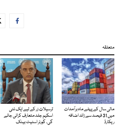
متعلقہ
مالی سال کے پہلے ماہ برآمدات
ترسیلاتِ زر کے لیے ایک نئی
میں 31 فیصد سے زائد اضافہ
اسکیم جلد متعارف کرائی جائے
ریکارڈ
گی، گورنر اسٹیٹ بینک