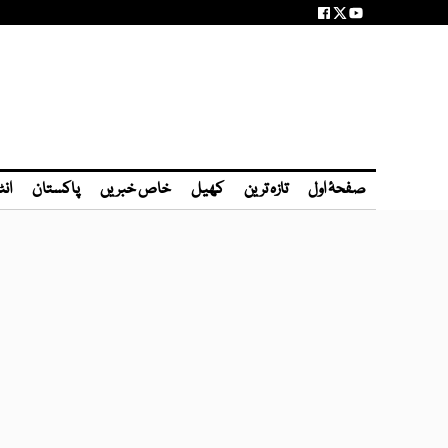
صفحۂ اول
تازہ ترین
کھیل
خاص خبریں
پاکستان
انٹ