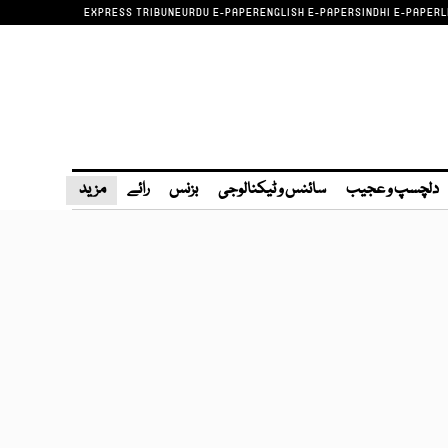
EXPRESS TRIBUNE
URDU E-PAPER
ENGLISH E-PAPER
SINDHI E-PAPER
L
دلچسپ و عجیب
سائنس و ٹیکنالوجی
بزنس
رائے
مزید