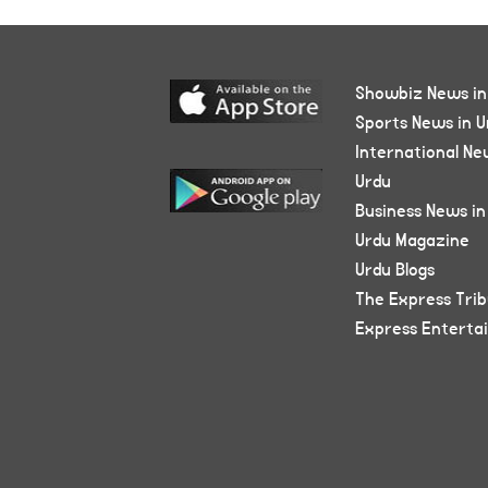
Showbiz News in
Sports News in U
International Ne
Urdu
Business News in
Urdu Magazine
Urdu Blogs
The Express Tri
Express Enterta