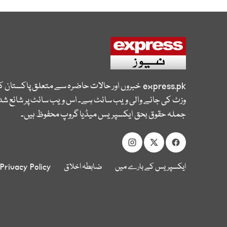
express.pk
خبروں اور حالات حاضرہ سے متعلق پاکستان 
وزٹ کی جانے والی ویب سائٹ ہے۔ اس ویب سائٹ پر شائع شدہ
جملہ حقوق بحق ایکسپریس میڈیا گروپ محفوظ ہیں۔
ایکسپریس کے بارے میں
ضابطہ اخلاق
Privacy Policy