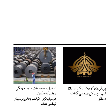
پی ٹی وی کو چلانے کے لیے 13
اسٹیل مصنوعات مزید مہنگی
ارب روپے کی ضمنی گرانٹ
ہونے کا امکان،
منظور
مینوفیکچررزکیلئے بجلی پر سیلز
ٹیکس عائد