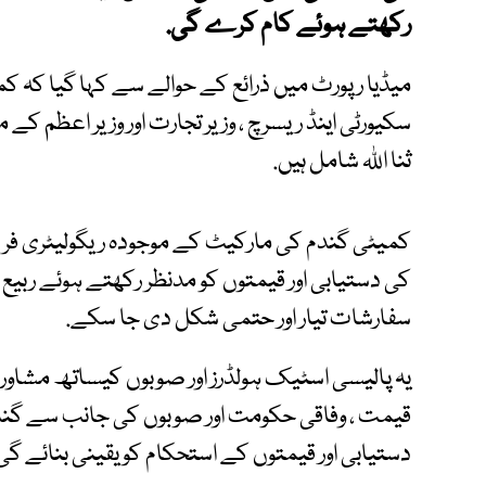
رکھتے ہوئے کام کرے گی.
میڈیا رپورٹ میں ذرائع کے حوالے سے کہا گیا کہ کمی
سکیورٹی اینڈ ریسرچ ، وزیر تجارت اور وزیر اعظم کے مشی
ثنا اللہ شامل ہیں.
کمیٹی گندم کی مارکیٹ کے موجودہ ریگولیٹری فریم
سفارشات تیار اور حتمی شکل دی جا سکے.
یہ پالیسی اسٹیک ہولڈرز اور صوبوں کیساتھ مشاور
قیمت ، وفاقی حکومت اور صوبوں کی جانب سے گند
دستیابی اور قیمتوں کے استحکام کو یقینی بنائے گی