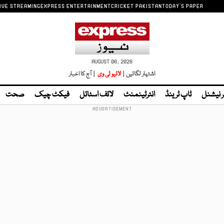
IVE STREAMING
EXPRESS ENTERTAINMENT
CRICKET PAKISTAN
TODAY'S PAPER
AUGUST 06, 2026
اشتہار لگائیں |
لائیو ٹی وی
| آج کا اخبار
ر نیشنل
ٹاپ ٹرینڈ
انٹرٹینمنٹ
لائف اسٹائل
فیکٹ چیک
صحت