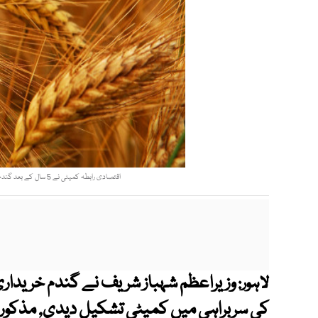
اقتصادی رابطہ کمیٹی نے 5 سال کے بعد گندم کی امدادی قیمت میں 50 روپے فی من کا اضافہ کیا تھا فوٹو: فائل
وزیراعظم شہباز شریف نے گندم خریداری ک
لاہور:
کی سربراہی میں کمیٹی تشکیل دیدی, مذکورہ 