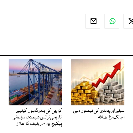
سونے اور چاندی کی قیمتوں میں
کراچی کی بندرگاہوں کیلیے
اچانک بڑا اضافہ
تاریخی ٹرانس شپمنٹ مراعاتی
پیکیج، بڑے ریلیف کا اعلان