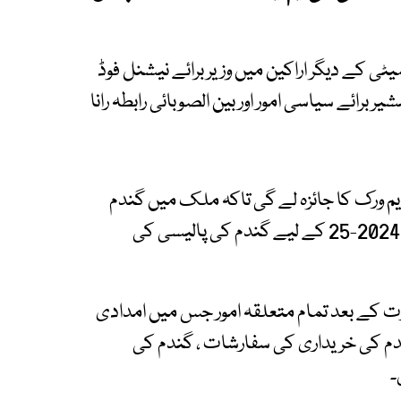
ٹی کے دیگر اراکین میں وزیر برائے نیشنل فوڈ
ر برائے سیاسی امور اور بین الصوبائی رابطہ رانا
 ورک کا جائزہ لے گی تاکہ ملک میں گندم
کی دستیابی اور قیمتوں کو مدنظر رکھتے ہوئے ربیع 2024-25 کے لیے گندم کی پالیسی کی
ت کے بعد تمام متعلقہ امور جس میں امدادی
م کی خریداری کی سفارشات ، گندم کی
۔