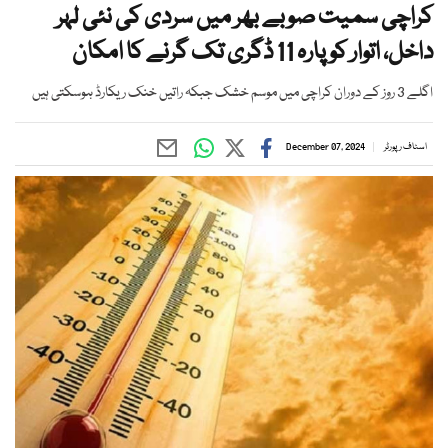
کراچی سمیت صوبے بھر میں سردی کی نئی لہر
داخل، اتوار کو پارہ 11 ڈگری تک گرنے کا امکان
اگلے 3 روز کے دوران کراچی میں موسم خشک جبکہ راتیں خنک ریکارڈ ہوسکتی ہیں
اسٹاف رپورٹر
December 07, 2024