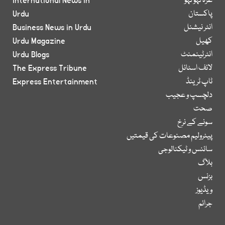
غزہ لہو لہو
International News in
پاکستان
Urdu
انٹر نیشنل
Business News in Urdu
کھیل
Urdu Magazine
انٹرٹینمنٹ
Urdu Blogs
لائف اسٹائل
The Express Tribune
ٹاپ ٹرینڈ
Express Entertainment
دلچسپ و عجیب
صحت
سونے کے نرخ
پیٹرولیم مصنوعات کی قیمتیں
سائنس و ٹیکنالوجی
بلاگ
بزنس
ویڈیوز
جرائم