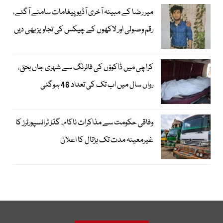
میر رضا کے مبینہ آخری آڈیو پیغامات سامنے آگئے،
رقم وصولی اور لاکھوں کے چیکس کی تجاویز بھی دیں
کراچی میں ڈاکوؤں کی فائرنگ سے شہری جاں بحق،
رواں سال میں اب تک کی تعداد 46 ہوگئی
وفاقی حکومت سے مذاکرات ناکام، گڈز ٹرانسپورٹرز کا
غیرمعینہ مدت تک ہڑتال کا اعلان