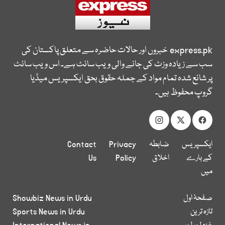
express.pk
خبروں اور حالات حاضرہ سے متعلق پاکستان کی
سب سے زیادہ وزٹ کی جانے والی ویب سائٹ ہے۔ اس ویب سائٹ
پر شائع شدہ تمام مواد کے جملہ حقوق بحق ایکسپریس میڈیا
گروپ محفوظ ہیں۔
ایکسپریس
ضابطہ
Privacy
Contact
کے بارے
اخلاق
Policy
Us
میں
صفحۂ اول
Showbiz News in Urdu
تازہ ترین
Sports News in Urdu