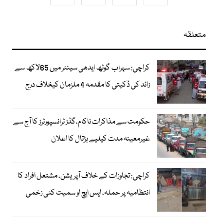
متعلقہ
کراچی: سہراب گوٹھ ایدھی سینٹر میں 65لاکھ سے
زائد کی ڈکیتی کا مقدمہ 4 ملزمان کیخلاف درج
حکومت سے مذاکرات ناکام،گڈز ٹرانسپورٹرز کا آج سے
غیرمعینہ مدت کیلیے ہڑتال کا اعلان
کراچی: تجاوزات کے خلاف آپریشن، مشتعل افراد کا
انتظامیہ پر حملہ، ایس ایچ او سمیت کئی زخمی