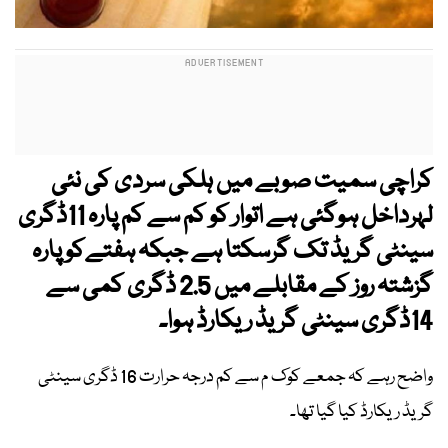
کراچی سمیت صوبے میں ہلکی سردی کی نئی
لہرداخل ہوگئی ہے اتوار کو کم سے کم پارہ 11ڈگری
سینٹی گریڈ تک گرسکتا ہے جبکہ ہفتےکو پارہ
گزشتہ روز کے مقابلے میں 2.5 ڈگری کمی سے
14ڈگری سینٹی گریڈ ریکارڈ ہوا۔
واضح رہے کہ جمعے کوک م سے کم درجہ حرارت 16 ڈگری سینٹی
گریڈ ریکارڈ کیا گیا تھا۔