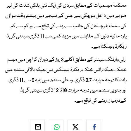
محکمہ موسمیات کے مطابق سردی کی ایک نئی ہلکی شدت کی لہر
صوبے میں داخل ہوچکی ہے جس کے نتیجے میں بیشتر وقت ہواؤں
کی سمت بلوچستان کی جانب سے رہنے کی توقع ہے اور کم سے کم
پارہ حالیہ دنوں کے مقابلے میں مزید کمی سے 11 ڈگری سینٹی گریڈ
ریکارڈ ہوسکتا ہے۔
ارلی وارننگ سینٹر کے مطابق اگلے 3 روز کے دوران کراچی میں موسم
خشک جبکہ راتیں خنک ریکارڈ ہوسکتی ہیں جبکہ بالائی سندھ میں
رات کا درجہ حرارت 9.7 ڈگری، وسطی سندھ میں پارہ 9 سے 11 ڈگری
اور جنوبی سندھ میں درجہ حرارت 10تا 12 ڈگری سینٹی گریڈ
کےدرمیان رہنے کی توقع ہے۔