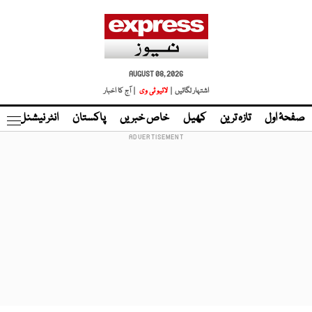
AUGUST 08, 2026
اشتہار لگائیں |
لائیو ٹی وی
| آج کا اخبار
صفحۂ اول
تازہ ترین
کھیل
خاص خبریں
پاکستان
انٹر نیشنل
ٹا