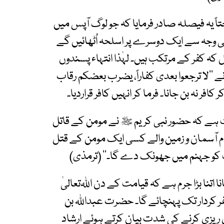
 یہ فیصلہ صادر فرمایا کہ جو لوگ آپس میں
ی وجہ سے ایک دوسرے پر اسلحہ اُٹھائیں گے
کہ کفر کے مرتکب ہیں۔ لہٰذا انتہاء پسندوں
’’لا ترجعوا بعدی کفاراً، یضرب بعضکم رقاب
 نہ بن جانا۔ فرما کر انہیں کافر قراردیا۔
ایت ہے کہ حضور نبی کریم ﷺ نے مومن کے قاتل
تمام آسمان و زمین والے کسی ایک مومن کے قتل
ب کو جہنم میں جھونک دے گا۔‘‘ (ترمذی)
نا اتنا بڑا جرم ہے کہ قیامت کے دن اﷲتعالیٰ
 کردار تک پہنچائے گا۔ حضرت عبداﷲ بن
 ریزی کرنے کی شدت بیان کرتے ہوئے ارشاد