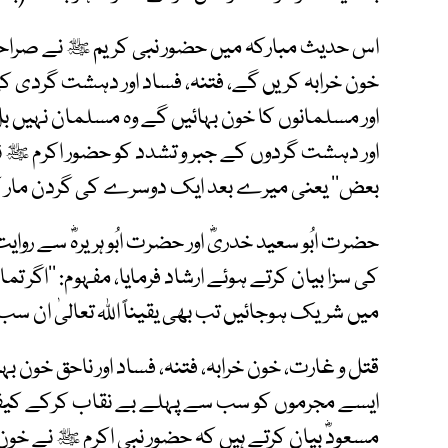
اس حدیث مبارکہ میں حضور نبی کریم ﷺ نے صراحتاً
خون خرابہ کریں گے، فتنہ، فساد اور دہشت گردی ک
اور مسلمانوں کا خون بہائیں گے وہ مسلمان نہیں بل 
اور دہشت گردوں کے جبر و تشدد کو حضور اکرم ﷺ نے 
بعض‘‘ یعنی میرے بعد ایک دوسرے کی گردن مار کر کافر
حضرت ابُو سعید خدریؓ اور حضرت ابُو ہریرہؓ سے رو
کی سزا بیان کرتے ہوئے ارشاد فرمایا، مفہوم: ’’اگر 
میں شریک ہوجائیں تب بھی یقیناً اﷲ تعالیٰ ان س
قتل و غارت، خون خرابہ، فتنہ، فساد اور ناحق خون بہا
ایسے مجرموں کو سب سے پہلے بے نقاب کرکے کیفر
مسعودؓ بیان کرتے ہیں کہ حضور نبی اکرم ﷺ نے خون