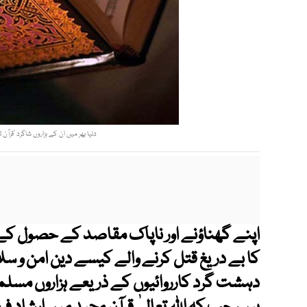
دنیا بھر میں ان کے ہزاروں شاگرد ’قرآ
اپنے گھناؤنے اور ناپاک مقاصد کے حصول کے 
کا بے دریغ قتل کرنے والے کیسے دین امن و سلام
دہشت گرد کارروائیوں کے ذریعے ہزاروں مسل