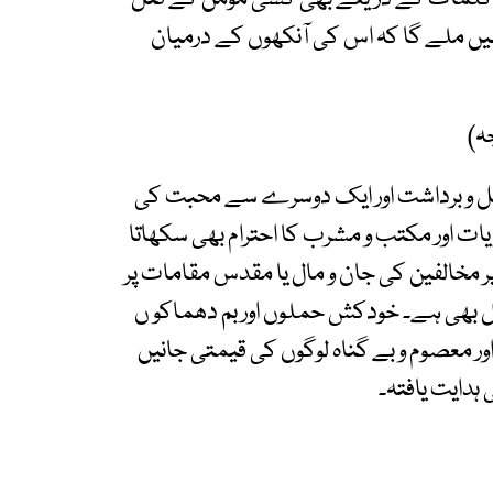
یں ملے گا کہ اس کی آنکھوں کے درمیان
ہ)
تحمل و برداشت اور ایک دوسرے سے محبت کی
ات اور مکتب و مشرب کا احترام بھی سکھاتا
ر مخالفین کی جان و مال یا مقدس مقامات پر
ل بھی ہے۔ خودکش حملوں اور بم دھماکو ں
ور معصوم و بے گناہ لوگوں کی قیمتی جانیں
 ہدایت یافتہ۔