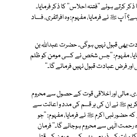
ر کرتے ہوئے ’’فتنہ احلاس‘‘ کا ذکر فرمایا۔
 آپ ﷺ نے فرمایا، مفہوم: وہ افراتفری، فساد
ا دت بھی قبول نہیں ہوگی۔ حضرت عبداﷲ بن
یا، مفہوم: ’’جس شخص نے کسی مومن کو ظلم
ی اور فرض عبادت قبول نہیں فرمائے گا۔‘‘
ی، مالی اور اخلاقی قوت کے حصول سے محروم
کریم ﷺ نے ان کی ہر قسم کی مدد و اعانت سے
 کہ حضور نبی اکرم ﷺ نے فرمایا، مفہوم: ’’جو
مت الٰہی سے محروم ہوجائے گا۔‘‘ فرمان
 کلمات کے ذریعے بھی کسی مومن کے قتل