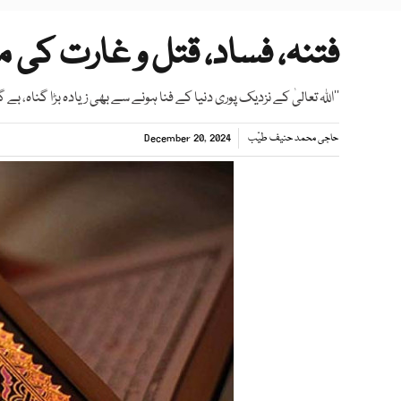
فتنہ، فساد، قتل و غارت کی
’’اﷲ تعالیٰ کے نزدیک پوری دنیا کے فنا ہونے سے بھی زیادہ بڑا گناہ، بے 
حاجی محمد حنیف طیّب
December 20, 2024