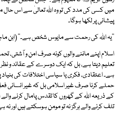
میں کسی کی مدد کی تو وہ اﷲ تعالیٰ سے اس حال م
پیشانی پر لکھا ہوگا۔
’’یہ اﷲ کی رحمت سے مایوس شخص ہے۔‘‘ (ابن ماج
اسلام اپنے ماننے والوں کونہ صرف امن و آشتی، 
تعلیم دیتا ہے، بل کہ ایک دوسرے کے عقائد و نظری
ہے۔ اعتقادی، فکری یا سیاسی اختلافات کی بنیاد پ
حملے کرنا صرف غیر اسلامی بل کہ غیر انسانی فع
کے ذریعہ اﷲ کے گھروں کا تقدس پامال کرنے والے ا
تلف کرنے والے ہرگز نہ تو مومن ہوسکتے ہیں اور نہ ہی