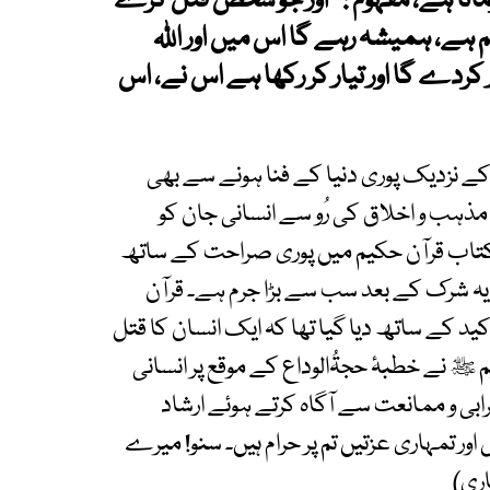
رماتا ہے، مفہوم : ’’اور جو شخص قتل کرے
م ہے، ہمیشہ رہے گا اس میں اور اﷲ
کردے گا اور تیار کر رکھا ہے اس نے، اس
 کے نزدیک پوری دنیا کے فنا ہونے سے بھی
) مذہب و اخلاق کی رُو سے انسانی جان کو
تاب قرآن حکیم میں پوری صراحت کے ساتھ
 شرک کے بعد سب سے بڑا جرم ہے۔ قرآن
کید کے ساتھ دیا گیا تھا کہ ایک انسان کا قتل
ﷺ نے خطبۂ حجۃُالوداع کے موقع پر انسانی
بی و ممانعت سے آگاہ کرتے ہوئے ارشاد
 اور تمہاری عزتیں تم پر حرام ہیں۔ سنو! میرے
اری)