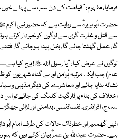
فرمایا، مفہوم: ’’قیامت کے دن سب سے پہلے خون ریز
حضرت ابُو ہریرہؓ سے روایت ہے کہ حضور نبی اکرم ﷺ
سے قتل و غارت گری سے لوگوں کو خبردار کرتے ہوئے ا
گا، عمل گھٹتا جائے گا، بخل پیدا ہوجائے گا، فتنے 
لوگوں نے عرض کیا: ’’یا رسول اﷲ ﷺ! ہرج کیا ہے۔۔۔؟ 
عام) جب ایک مرتبہ پُرامن اور بے گناہ شہریوں کو ظل
نشانہ بنایا جائے اور معاشرے کی دیگر مذہبی و 
اختلاف کی بناء پر ٹارگیٹ کلنگ کی جائے تو اس د
سماج، افراتفری، نفسانفسی، بدامنی اور لڑائی جھگڑے 
انہی گھمبیر اور خطرناک حالات کی طرف امام ابُو دا
ہے۔ حضرت عبداﷲ بن عمرؓ بیان کرتے ہیں کہ ہم ر