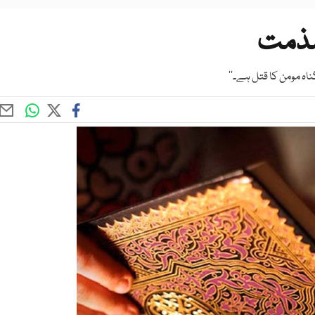
 مذمت
گناہ مومن کا قتل ہے۔‘‘