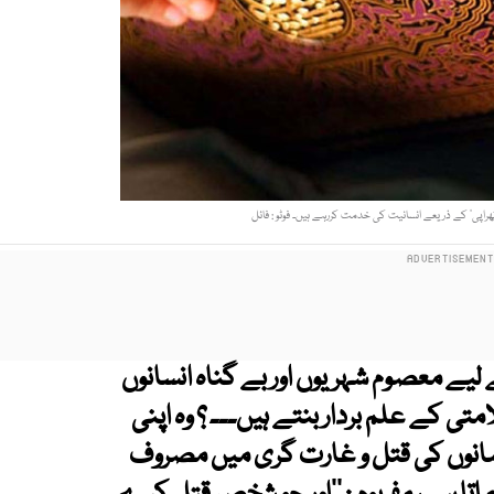
ن تھراپی‘ کے ذریعے انسانیت کی خدمت کررہے ہیں۔ فوٹو : فائل
لیے معصوم شہریوں اور بے گناہ انسانوں
تی کے علم بردار بنتے ہیں۔۔۔ ؟ وہ اپنی
مانوں کی قتل و غارت گری میں مصروف