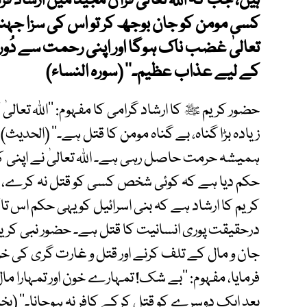
ہیں، جب کہ اﷲ تعالیٰ قرآن مجید میں ارشاد ف
کسی مومن کو جان بوجھ کر تو اس کی سزا جہن
تعالیٰ غضب ناک ہوگا اور اپنی رحمت سے دُور 
کے لیے عذاب عظیم۔‘‘ (سورہ النساء)
حضور کریم ﷺ کا ارشاد گرامی کا مفہوم: ’’اﷲ تعالیٰ
زیادہ بڑا گناہ، بے گناہ مومن کا قتل ہے۔‘‘ (الحدیث
ہمیشہ حرمت حاصل رہی ہے۔ اﷲ تعالیٰ نے اپنی ک
حکم دیا ہے کہ کوئی شخص کسی کو قتل نہ کرے، یہ
کریم کا ارشاد ہے کہ بنی اسرائیل کو یہی حکم اس تا
درحقیقت پوری انسانیت کا قتل ہے۔ حضور نبی کریم 
جان و مال کے تلف کرنے اور قتل و غارت گری کی خرا
فرمایا، مفہوم: ’’بے شک! تمہارے خون اور تمہارا مال
بعد ایک دوسرے کو قتل کرکے کافر نہ ہوجانا۔‘‘ (بخ