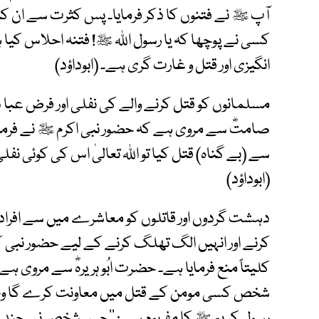
آپ ﷺ نے فتنوں کا ذکر فرمایا۔ پس کثرت سے ان کا ذک
کسی نے پوچھا کہ یا رسول اﷲ ﷺ! فتنہ احلاس کیا ہے؟
انگیزی اور قتل و غارت گری ہے۔ (ابوداؤد)
مسلمانوں کو قتل کرنے والے کی نفلی اور فرض عب
صامتؓ سے مروی ہے کہ حضور نبی اکرم ﷺ نے فرما
سے (بے گناہ) قتل کیا تو اﷲ تعالیٰ اس کی کوئی نفل
(ابوداؤد)
دہشت گردوں اور قاتلوں کو معاشرے میں سے افراد
کرنے اور انہیں الگ تھلگ کرنے کے لیے حضور نبی 
کلیتاً منع فرمایا ہے۔ حضرت ابُو ہریرہؓ سے مروی ہے
شخص کسی مومن کے قتل میں معاونت کرے گا وہ رح
رسول کریم ﷺ کا مفہوم ہے : ’’جس شخص نے چند