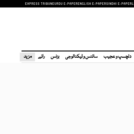
EXPRESS TRIBUNE
URDU E-PAPER
ENGLISH E-PAPER
SINDHI E-PAPER
L
دلچسپ و عجیب
سائنس و ٹیکنالوجی
بزنس
رائے
مزید