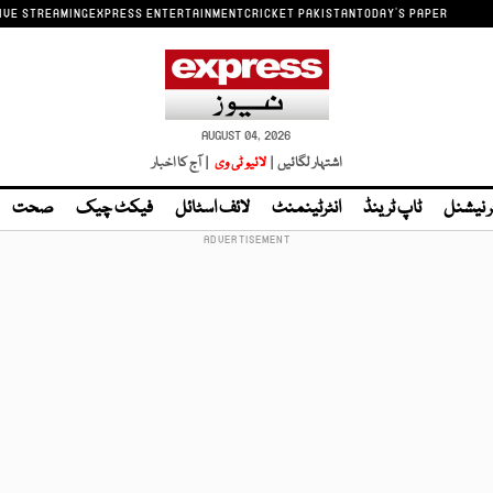
IVE STREAMING
EXPRESS ENTERTAINMENT
CRICKET PAKISTAN
TODAY'S PAPER
AUGUST 04, 2026
اشتہار لگائیں |
لائیو ٹی وی
| آج کا اخبار
ر نیشنل
ٹاپ ٹرینڈ
انٹرٹینمنٹ
لائف اسٹائل
فیکٹ چیک
صحت