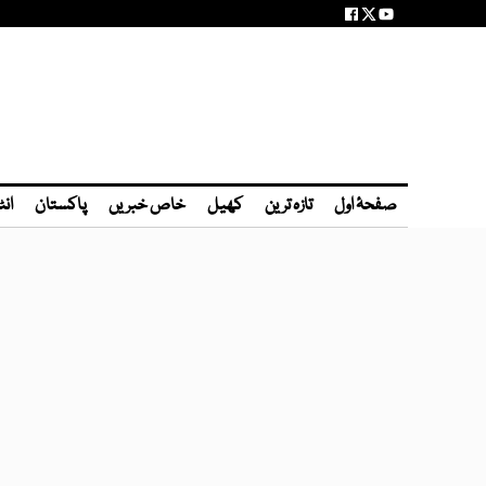
صفحۂ اول
تازہ ترین
کھیل
خاص خبریں
پاکستان
انٹ