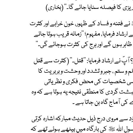
ی کا فیصلہ سنایا جائے گا۔‘‘ (بخاری)
 نے فتنہ و فساد کے ظہور، خون خرابے اور کثرت
رشاد فرمایا، مفہوم؛ ’’زمانہ قریب ہوتا جائے
ظاہر ہوں گے اور ہرج کی کثرت ہوجائے گی۔‘‘
آپؐ نے ارشاد فرمایا: ’’قتل۔‘‘ (کثرت سے قتل
م و ستم ، جبر و تشدد اور وحشت و بربریت کا
سیاسی شخصیات کی محض فکری و نظریاتی
ہشت گردی کا منطقی نتیجہ یہ ہوتا ہے کہ وہ
کی آماج گاہ بن جاتا ہے ۔
ؤد سے مروی درج ذیل حدیث مبارکہ اشارہ کرتی
سول اﷲ ﷺ کی بارگاہ میں بیٹھے ہوئے تھے کہ