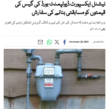
نیشنل ایکسپورٹ ڈیولپمنٹ بورڈ کی گیس کی
قیمتوں کو مسابقتی بنانے کی سفارش
وزیر تجارت نے مشترکہ مسائل کے حل کے لیے ورکنگ گروپس تشکیل دینے کی تجویز
بھی دے دی
ارشاد انصاری
December 20, 2024