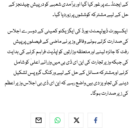
کے ایجنڈے پر غور کیا گیا اوربرآمدی شعبے کو درپیش چیلنجز کے
حل کے لیے مشترکہ کوششوں پر زوردیا گیا۔
ایکسپورٹ ڈیولپمنٹ بورڈ کی ایگزیکٹو کمیٹی کے دوسرے اجلاس
کی صدارت کرتے ہوئے وفاقی وزیر نے ماضی کے فیصلوں پر پیش
رفت کا جائزہ لینے اور متعلقہ وزارتوں کو اپڈیٹ فراہم کرنے کی ہدایت
کی جبکہ وزیر تجارت کی این ای ڈی بی میں وزرائے اعلیٰ کو شامل
کرنے اورمشترکہ مسائل کے حل کے لیے ورکنگ گروپس تشکیل
دینے کی تجاویز دی ہیں واضع رہے کہ این ای ڈی بی اجلاس وزیر اعظم
کی زیر صدارت ہوگا۔