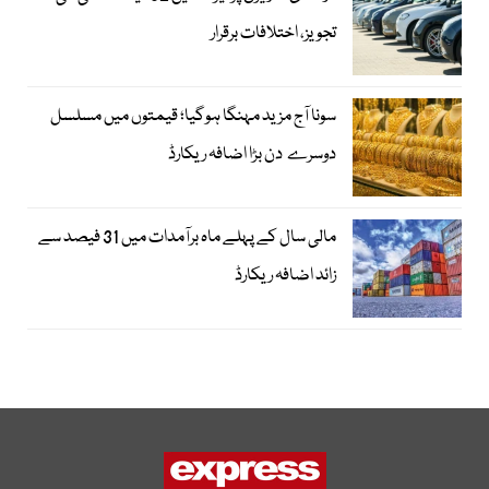
تجویز، اختلافات برقرار
سونا آج مزید مہنگا ہوگیا؛ قیمتوں میں مسلسل
دوسرے دن بڑا اضافہ ریکارڈ
مالی سال کے پہلے ماہ برآمدات میں 31 فیصد سے
زائد اضافہ ریکارڈ