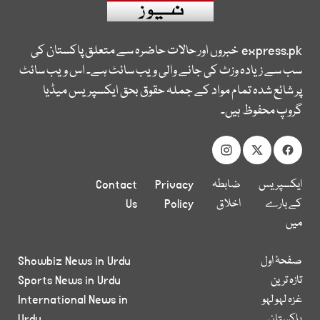
express.pk
خبروں اور حالات حاضرہ سے متعلق پاکستان کی
سب سے زیادہ وزٹ کی جانے والی ویب سائٹ ہے۔ اس ویب سائٹ
پر شائع شدہ تمام مواد کے جملہ حقوق بحق ایکسپریس میڈیا
گروپ محفوظ ہیں۔
ایکسپریس
ضابطہ
Privacy
Contact
کے بارے
اخلاق
Policy
Us
میں
صفحۂ اول
Showbiz News in Urdu
تازہ ترین
Sports News in Urdu
غزہ لہو لہو
International News in
پاکستان
Urdu