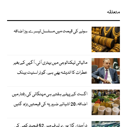
متعلقہ
سونے کی قیمت میں مسلسل تیسرے روز اضافہ
مالیاتی ٹیکنالوجی میں بہتری آئی، آگہی کے بغیر
خطرات کا اندیشہ بھی ہے، گورنر اسٹیٹ بینک
اگست کے پہلے ہفتے ہی مہنگائی کی رفتار میں
اضافہ، 20 اشیائے ضروریہ کی قیمتیں بڑھ گئیں
درآمدی گاڑیوں پر ٹیرف میں 52 فیصد کمی کی