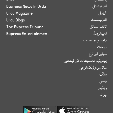
انٹر نیشنل
Business News in Urdu
کھیل
Urdu Magazine
انٹرٹینمنٹ
Urdu Blogs
لائف اسٹائل
The Express Tribune
ٹاپ ٹرینڈ
Express Entertainment
دلچسپ و عجیب
صحت
سونے کے نرخ
پیٹرولیم مصنوعات کی قیمتیں
سائنس و ٹیکنالوجی
بلاگ
بزنس
ویڈیوز
جرائم