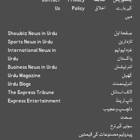
ایکسپریس
ضابطہ
Privacy
Contact
کے بارے
اخلاق
Policy
Us
میں
صفحۂ اول
Showbiz News in Urdu
تازہ ترین
Sports News in Urdu
غزہ لہو لہو
International News in
پاکستان
Urdu
انٹر نیشنل
Business News in Urdu
کھیل
Urdu Magazine
انٹرٹینمنٹ
Urdu Blogs
لائف اسٹائل
The Express Tribune
ٹاپ ٹرینڈ
Express Entertainment
دلچسپ و عجیب
صحت
سونے کے نرخ
پیٹرولیم مصنوعات کی قیمتیں