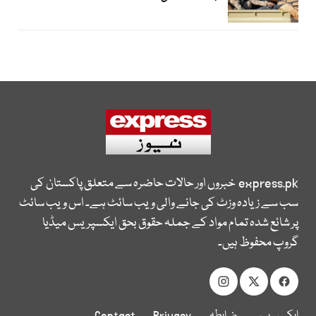
express.pk
خبروں اور حالات حاضرہ سے متعلق پاکستان کی
سب سے زیادہ وزٹ کی جانے والی ویب سائٹ ہے۔ اس ویب سائٹ
پر شائع شدہ تمام مواد کے جملہ حقوق بحق ایکسپریس میڈیا
گروپ محفوظ ہیں۔