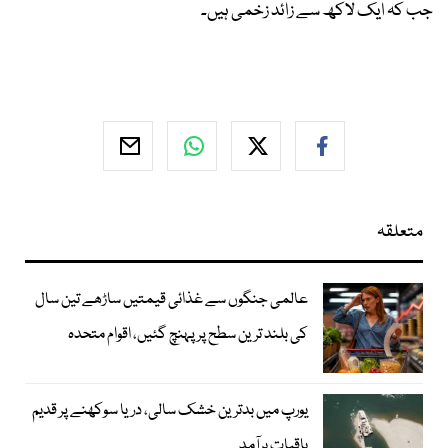
جب کہ ایک لاکھ سے زائد زخمی ہیں۔
متعلقہ
عالمی جنگوں سے غذائی قیمتیں ساڑھے تین سال
کی بلند ترین سطح پر پہنچ گئیں، اقوام متحدہ
یورپ میں بدترین خشک سالی، دریا سوکھنے پر قدیم
باقیات برآمد