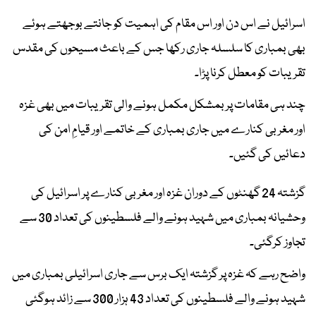
اسرائیل نے اس دن اور اس مقام کی اہمیت کو جانتے بوجھتے ہوئے
بھی بمباری کا سلسلہ جاری رکھا جس کے باعث مسیحوں کی مقدس
تقریبات کو معطل کرنا پڑا۔
چند ہی مقامات پر بمشکل مکمل ہونے والی تقریبات میں بھی غزہ
اور مغربی کنارے میں جاری بمباری کے خاتمے اور قیامِ امن کی
دعائیں کی گئیں۔
گزشتہ 24 گھنٹوں کے دوران غزہ اور مغربی کنارے پر اسرائیل کی
وحشیانہ بمباری میں شہید ہونے والے فلسطینوں کی تعداد 30 سے
تجاوز کرگئی۔
واضح رہے کہ غزہ پر گزشتہ ایک برس سے جاری اسرائیلی بمباری میں
شہید ہونے والے فلسطینوں کی تعداد 43 ہزار 300 سے زائد ہوگئی