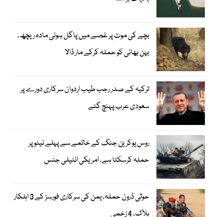
بچے کی موت پر غصے میں پاگل ہوئی مادہ ریچھ،
بہن بھائی کو حملہ کرکے مار ڈالا
ترکیہ کے صدر رجب طیب اردوان سرکاری دورے پر
سعودی عرب پہنچ گئے
روس یوکرین جنگ کے خاتمے سے پہلے نیٹو پر
حملہ کرسکتا ہے، امریکی انٹیلی جنس
حوثی ڈرون حملہ، یمن کی سرکاری فورسز کے 3 اہلکار
ہلاک، 4 زخمی