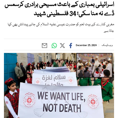
اسرائیلی بمباری کے باعث مسیحی برادری کرسمس
ڈے نہ منا سکی؛ 34 فلسطینی شہید
مغربی کنارے کے بیت لحم کو حضرت عیسیٰ علیہ السلام کی جائے پیدائش بھی کہا
جاتا ہے
ویب ڈیسک
December 25, 2024