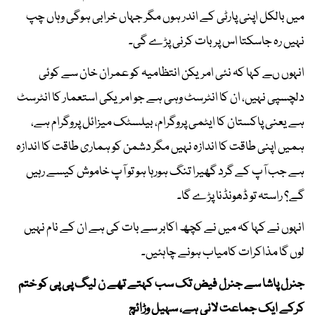
میں بالکل اپنی پارٹی کے اندر ہوں مگر جہاں خرابی ہوگی وہاں چپ
نہیں رہ جاسکتا اس پر بات کرنی پڑے گی۔
انہوں ںے کہا کہ نئی امریکن انتظامیہ کو عمران خان سے کوئی
دلچسپی نہیں، ان کا انٹرسٹ وہی ہے جو امریکی استعمار کا انٹرسٹ
ہے یعنی پاکستان کا ایٹمی پروگرام، بیلسٹک میزائل پروگرام ہے،
ہمیں اپنی طاقت کا اندازہ نہیں مگر دشمن کو ہماری طاقت کا اندازہ
ہے جب آپ کے گرد گھیرا تنگ ہورہا ہو تو آپ خاموش کیسے رہیں
گے؟ راستہ تو ڈھونڈنا پڑے گا۔
انہوں نے کہا کہ میں نے کچھ اکابر سے بات کی ہے ان کے نام نہیں
لوں گا مذاکرات کامیاب ہونے چاہئیں۔
جنرل پاشا سے جنرل فیض تک سب کہتے تھے ن لیگ پی پی کو ختم
کرکے ایک جماعت لانی ہے، سہیل وڑائچ