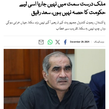
ملک درست سمت میں نہیں جارہا اسی لیے
حکومت کا حصہ نہیں ہوں، سعد رفیق
پاکستان ریموٹ کنٹرول جمہوریت کے ذریعے آگے نہیں بڑھ سکتا، جہاں خرابی ہوگی
وہاں چپ نہیں رہ سکتا، تقریب سے خطاب
ویب ڈیسک
December 28, 2024