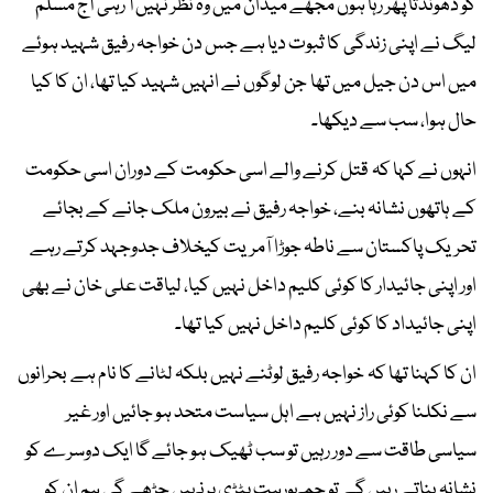
کو ڈھونڈتا پھر رہا ہوں مجھے میدان میں وہ نظر نہیں آ رہی آج مسلم
لیگ نے اپنی زندگی کا ثبوت دیا ہے جس دن خواجہ رفیق شہید ہوئے
میں اس دن جیل میں تھا جن لوگوں نے انہیں شہید کیا تھا، ان کا کیا
حال ہوا، سب سے دیکھا۔
انہوں نے کہا کہ قتل کرنے والے اسی حکومت کے دوران اسی حکومت
کے ہاتھوں نشانہ بنے، خواجہ رفیق نے بیرون ملک جانے کے بجائے
تحریک پاکستان سے ناطہ جوڑا آمریت کیخلاف جدوجہد کرتے رہے
اور اپنی جائیدار کا کوئی کلیم داخل نہیں کیا، لیاقت علی خان نے بھی
اپنی جائیداد کا کوئی کلیم داخل نہیں کیا تھا۔
ان کا کہنا تھا کہ خواجہ رفیق لوٹنے نہیں بلکہ لٹانے کا نام ہے بحرانوں
سے نکلنا کوئی راز نہیں ہے اہل سیاست متحد ہو جائیں اور غیر
سیاسی طاقت سے دور رہیں تو سب ٹھیک ہو جائے گا ایک دوسرے کو
نشانہ بناتے رہیں گے تو جمہورہت پٹڑی پرنہیں چڑھے گی ہم ان کو