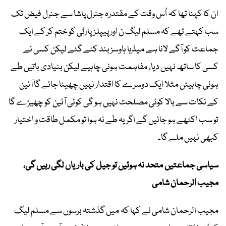
ان کا کہنا تھا کہ اُس وقت کے مقتدرہ جنرل پاشا سے جنرل فیض تک
سب کہتے تھے کہ مسلم لیگ ن اور پیپلزپارٹی کو ختم کر کے ایک
جماعت کو آگے لانا ہے میڈیا ہاوسز بند کئے گئے لیکن کسی نے
کسی کا ساتھ نہیں دیا، مفاہمت ہونی چاہیے لیکن بنیادی باتیں طے
ہونی چاہیئں مثلا ایک دوسرے کا اقتدار نہیں چھینا جائے گا آئین
کے نکات سے بالا کوئی مصلحت نہیں ہو گی کوئی آئین کو چھیڑے گا
تو سب اکٹھے ہو جائیں گے اگر یہ طے نہ ہوا تو مکمل طاقت و اختیار
کبھی نہیں ملے گا۔
سیاسی جماعتیں متحد نہ ہوئیں تو جیل کی باریاں لگی رہیں گی،
مجیب الرحمان شامی
مجیب الرحمان شامی نے کہا کہ میں گذشتہ برسوں سے مسلم لیگ