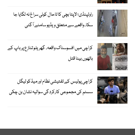
راولپنڈی؛ لاپتا بچی کا تاحال کوئی سراغ نہ لگایا جا
سکا، واقعے سے متعلق ویڈیو سامنے آگئی
کراچی میں افسوسناک واقعہ، گھریلو تنازع پر باپ کے
ہاتھوں بیٹا قتل
کراچی پولیس کے تفتیشی نظام اور میڈکو لیگل
سسٹم کی مجموعی کارکردگی سوالیہ نشان بن چکی