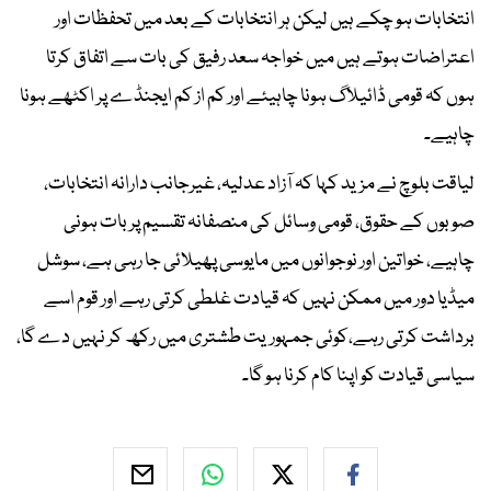
انتخابات ہو چکے ہیں لیکن ہر انتخابات کے بعد میں تحفظات اور
اعتراضات ہوتے ہیں میں خواجہ سعد رفیق کی بات سے اتفاق کرتا
ہوں کہ قومی ڈائیلاگ ہونا چاہیئے اور کم از کم ایجنڈے پر اکٹھے ہونا
چاہیے۔
لیاقت بلوچ نے مزید کہا کہ آزاد عدلیہ، غیرجانب دارانہ انتخابات،
صوبوں کے حقوق، قومی وسائل کی منصفانہ تقسیم پر بات ہونی
چاہیے، خواتین اور نوجوانوں میں مایوسی پھیلائی جا رہی ہے، سوشل
میڈیا دور میں ممکن نہیں کہ قیادت غلطی کرتی رہے اور قوم اسے
برداشت کرتی رہے،کوئی جمہوریت طشتری میں رکھ کر نہیں دے گا،
سیاسی قیادت کو اپنا کام کرنا ہو گا۔