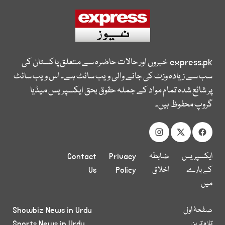
express.pk
خبروں اور حالات حاضرہ سے متعلق پاکستان کی
سب سے زیادہ وزٹ کی جانے والی ویب سائٹ ہے۔ اس ویب سائٹ
پر شائع شدہ تمام مواد کے جملہ حقوق بحق ایکسپریس میڈیا
گروپ محفوظ ہیں۔
ایکسپریس
ضابطہ
Privacy
Contact
کے بارے
اخلاق
Policy
Us
میں
صفحۂ اول
Showbiz News in Urdu
تازہ ترین
Sports News in Urdu