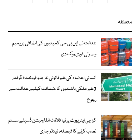
متعلقہ
عدالت نے ایل پی جی کمپنیوں کی اضافی پریمیم
وصولی فوری روک دی
انسانی اعضاء کی غیرقانونی خرید و فروخت؛ گرفتار
3غیر ملکی باشندوں کا ضمانت کیلیے عدالت سے
رجوع
کراچی ایئرپورٹ پر نیا فلائٹ انفارمیشن ڈسپلے سسٹم
نصب کرنے کا فیصلہ، ٹینڈر جاری