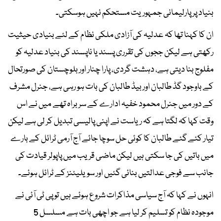
بنیاد پر پارلیمانی جمہوریت مستحکم نہیں ہوسکتی۔
ان کا کہنا تھا کہ عدلیہ کی آزادی ملکی نظام کے لئے بنیادی حیثیت
رکھتی ہے لیکن ججوں کی تقرری پسند یا ناپسند کی بنیاد عدلیہ کو
مفلوج بنا دیتی ہے، دہشت گردی، پارا چنار اور بلوچستان کی صورتحال
کے باوجود گڈ طالبان اور بیڈ طالبان کی بات ہو رہی ہے، جنرل مشرف
کے دور میں جنرل محمود خفیہ ادارے کے سربراہ تھے میں نے اس
وقت کہا کہ لگتا ہے کہ ریاست نے اپنی پالیسی تبدیل کر لی ہے لیکن
تیار کئے گئے طالبان کا کوئی حل سوچا جائے آج آرمی ٹرائل کے بارے
میں باتیں کی جا سکتی ہیں لیکن ماضی قریب میں پاپولر قیادت کی
جانب سے فوجی عدالتیں بنائی گئیں اور سویلیئنز کے ٹرائل ہوئے۔
انہوں نے کہا کہ آج سیاسی مذاکرات شروع ہوئے ہیں تو پی ٹی آئی نے
موجودہ نظام کو تسلیم کر لیا ہے جو اچھی بات ہے مسلسل 5