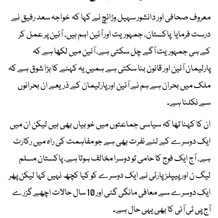
معروف صحافی اور دانشور سہیل وڑائچ نے کہا کہ خواجہ سعد رفیق نے
درست فرمایا پاکستان، جمہوریت اور آئین اہم ہیں، آئین پر عمل کر
کے ہی جمہوریت آگے چل سکتی ہے، آئین میں لکھا ہے کہ
پارلیمان آئین اور قانون بنا سکتی ہے ہمیں یہ کہنے کا بڑا شوق ہے کہ
ملک میں بحران ہے ہم نے آئین اور پارلیمان کے ذریعے ان بحرانوں
سے نکلنا ہے۔
ان کا کہنا تھا کہ سیاسی جماعتوں میں خوبیاں بھی ہیں لیکن ان میں
ایک دوسرے کے لئے نفرت بھی ہے جو مفاہمت کی راہ میں رکارٹ
ہے، آج ایک فوج کا حامی تو دوسرا مخالف ہوتا ہے، پاکستان مسلم
لیگ ن اور پیپلزپارٹی نے ایک دوسرے کو کیا کچھ نہیں کہا لیکن پھر
ایک دوسرے سے معافی مانگی گئی اور 10 سال حالات اچھے گزرے
آج پی ٹی آئی کا بھی یہی حال ہے۔