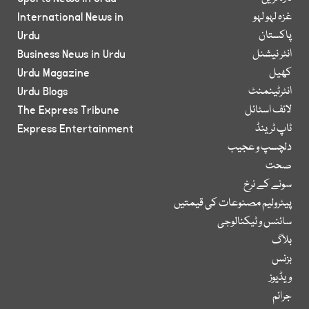
غزہ لہو لہو
International News in
پاکستان
Urdu
انٹر نیشنل
Business News in Urdu
کھیل
Urdu Magazine
انٹرٹینمنٹ
Urdu Blogs
لائف اسٹائل
The Express Tribune
ٹاپ ٹرینڈ
Express Entertainment
دلچسپ و عجیب
صحت
سونے کے نرخ
پیٹرولیم مصنوعات کی قیمتیں
سائنس و ٹیکنالوجی
بلاگ
بزنس
ویڈیوز
جرائم