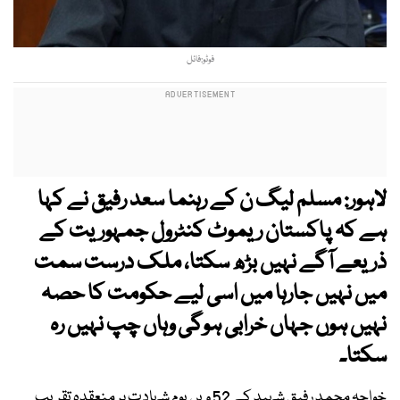
فوٹو:فائل
لاہور: مسلم لیگ ن کے رہنما سعد رفیق نے کہا
ہے کہ پاکستان ریموٹ کنٹرول جمہوریت کے
ذریعے آگے نہیں بڑھ سکتا، ملک درست سمت
میں نہیں جارہا میں اسی لیے حکومت کا حصہ
نہیں ہوں جہاں خرابی ہوگی وہاں چپ نہیں رہ
سکتا۔
خواجہ محمد رفیق شہید کے 52 ویں یوم شہادت پر منعقدہ تقریب