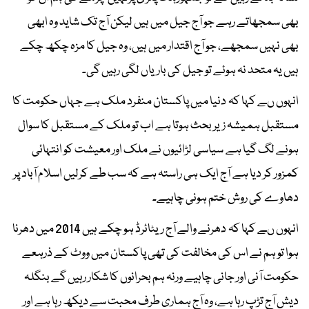
بھی سمجھاتے رہے جو آج جیل میں ہیں لیکن آج تک شاید وہ ابھی
بھی نہیں سمجھے، جو آج اقتدار میں ہیں، وہ جیل کا مزہ چکھ چکے
ہیں یہ متحد نہ ہوئے تو جیل کی باریاں لگی رہیں گی۔
انہوں ںے کہا کہ دنیا میں پاکستان منفرد ملک ہے جہاں حکومت کا
مستقبل ہمیشہ زیر بحث ہوتا ہے اب تو ملک کے مستقبل کا سوال
ہونے لگ گیا ہے سیاسی لڑائیوں نے ملک اور معیشت کو انتہائی
کمزور کر دیا ہے آج ایک ہی راستہ ہے کہ سب طے کرلیں اسلام آباد پر
دھاوے کی روش ختم ہونی چاہیے۔
انہوں ںے کہا کہ دھرنے والے آج ریٹائرڈ ہو چکے ہیں 2014 میں دھرنا
ہوا تو ہم نے اس کی مخالفت کی تھی پاکستان میں ووٹ کے ذرہعے
حکومت آنی اور جانی چاہیے ورنہ ہم بحرانوں کا شکار رہیں گے بنگلہ
دیش آج تڑپ رہا ہے، وہ آج ہماری طرف محبت سے دیکھ رہا ہے اور