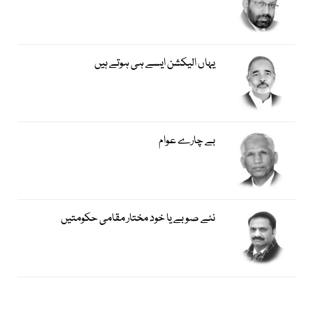
یہاں الیکشن ایسے ہی ہوتے ہیں
بے چارے عوام
نئے صوبے یا خود مختار مقامی حکومتیں