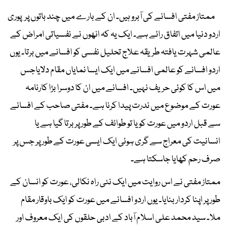
ممتاز مفتی افسانے کی آبرو ہیں۔ ان کے بارے میں چند باتوں پر پوری
اردو دنیا میں اتفاق رائے ہے۔ ایک یہ کہ انھوں نے نفسیاتی امراض کے
عالمی شہرت یافتہ طریقہ علاج تحلیل نفسی کو افسانے میں برتا۔ یوں
اردو افسانے کو عالمی افسانے میں ایک ایسا نمایاں مقام دلایاجس
میں اس کا کوئی حریف نہیں۔ افسانے میں ان کا دوسرا بڑا کارنامہ
عورت کے موضوع میں ندرت پیدا کرنا ہے۔ مفتی صاحب کے افسانے
سے قبل اردو میں عورت کو یا تو طوائف کے طور پر برتا گیا ہے یا
انسانیت کی معراج سے گری ہوئی ایک ایسی عورت کے طور پر جس پر
صرف رحم کھایا جاسکتا ہے۔
ممتاز مفتی نے اس روایت میں ایک نئی راہ نکالی، عورت کو انسان کے
طور پر اپنا کردار بنایا۔ یوں اردو افسانے میں عورت کو ایک باوقار مقام
ملا۔ سید محمد علی اسلام آباد کے ادبی حلقوں کی ایک معروف اور