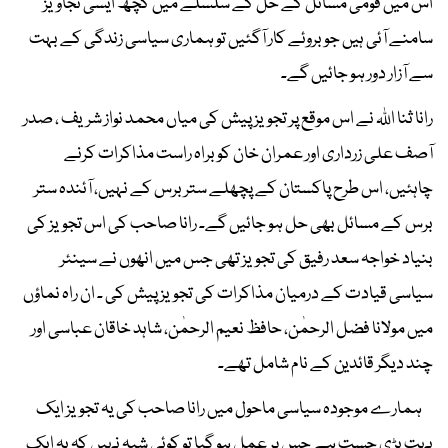
اس میں قومی مسائل کے حل کے سلسلے میں کچھ ایسی تجاویز
سامنے آئی ہیں جو بروئے کار آگئیں تو ہماری سیاسی زندگی کے بہت
سے آزار دور ہو جائیں گے۔
رانا ثنا اللہ نے اس موقع پر تجویز پیش کی میاں محمد نواز شریف ، صدر
آصف علی زرداری اور عمران خان کو براہ راست مذاکرات کرنے
چاہئیں، اس طرح پاکستان کے پچھلے ستر برس کے نہیں، آئندہ ستر
برس کے مسائل بھی حل ہو جائیں گے۔ رانا صاحب کی اس تجویز کی
بنیاد خواجہ سعد رفیق کی تجویز تھی جس میں انھوں نے سینئر
سیاسی قیادت کے درمیان مذاکرات کی تجویز پیش کی ۔ ان راہ نماؤں
میں مولانا فضل الرحمٰن، حافظ نعیم الرحمٰن، شاہد خاقان عباسی اور
چند دیگر قائدین کے نام شامل تھے۔
ہمارے موجودہ سیاسی ماحول میں رانا صاحب کی یہ تجویز ایک
بہت بڑی جست ہے جس پر عمل ہو گیا تو کوئی شبہ نہیں کہ یہ ایک