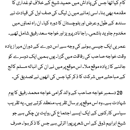
کام کیا تھا جس کی پاداش میں حمید شیخ کے خلاف تو غداری کا
مقدمہ بھی بنا۔ اسی زمانے میں ن لیگ کی صف اول کی قیادت نے
سندھ کے طول و عرض اور بلوچستان کا دورہ کیا۔ ان راہ نماؤں میں
مخدوم جاوید ہاشمی، راجا نادر پرویز اور خواجہ سعد رفیق شامل تھے۔
عمریں ایک جیسی ہونے کی وجہ سے اس دورے کے دوران میرا زیادہ
وقت خواجہ صاحب کی رفاقت میں گزرا۔ یوں ہمیں ایک دوسرے کو
جاننے کا زیادہ موقع ملا۔ اس موقع پر میں نے ان کی انبالہ مسلم کالج
کے مباحثے میں شرکت کا ذکر کیا جس کی انھوں نے تصدیق کی۔
20 دسمبر خواجہ صاحب کے والد گرامی خواجہ محمد رفیق کا یوم
شہادت ہے۔ وہ اس موقع پر ہر سال تقریب منعقد کرتے ہیں۔ یہ تقریب
سیاسی کارکنوں کے ایک ایسے اجتماع کی روایت بن چکی ہے جو
شیخ ابراہیم ذوق کے اس شعر پر پورا اترتی ہے جس کا ذکر ہوا۔ صرف