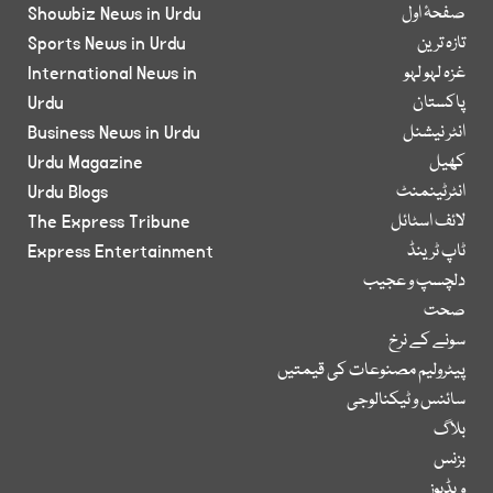
صفحۂ اول
Showbiz News in Urdu
تازہ ترین
Sports News in Urdu
غزہ لہو لہو
International News in
پاکستان
Urdu
انٹر نیشنل
Business News in Urdu
کھیل
Urdu Magazine
انٹرٹینمنٹ
Urdu Blogs
لائف اسٹائل
The Express Tribune
ٹاپ ٹرینڈ
Express Entertainment
دلچسپ و عجیب
صحت
سونے کے نرخ
پیٹرولیم مصنوعات کی قیمتیں
سائنس و ٹیکنالوجی
بلاگ
بزنس
ویڈیوز