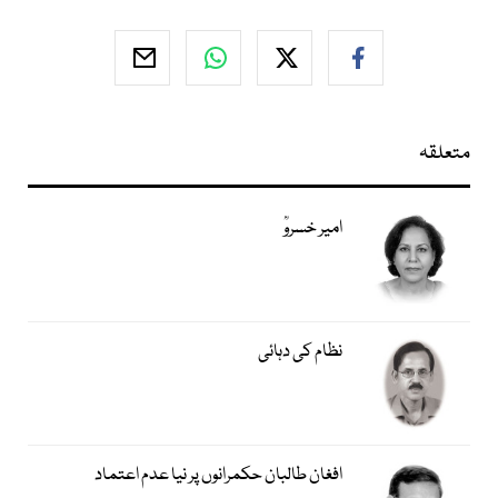
متعلقہ
امیر خسروؒ
نظام کی دہائی
افغان طالبان حکمرانوں پر نیا عدم اعتماد