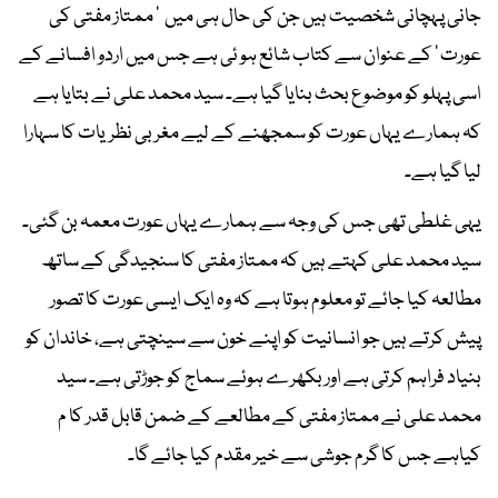
جانی پہچانی شخصیت ہیں جن کی حال ہی میں ' ممتاز مفتی کی
عورت ' کے عنوان سے کتاب شائع ہو ئی ہے جس میں اردو افسانے کے
اسی پہلو کو موضوع بحث بنایا گیا ہے۔ سید محمد علی نے بتایا ہے
کہ ہمارے یہاں عورت کو سمجھنے کے لیے مغربی نظریات کا سہارا
لیا گیا ہے۔
یہی غلطی تھی جس کی وجہ سے ہمارے یہاں عورت معمہ بن گئی۔
سید محمد علی کہتے ہیں کہ ممتاز مفتی کا سنجیدگی کے ساتھ
مطالعہ کیا جائے تو معلوم ہوتا ہے کہ وہ ایک ایسی عورت کا تصور
پیش کرتے ہیں جو انسانیت کو اپنے خون سے سینچتی ہے، خاندان کو
بنیاد فراہم کرتی ہے اور بکھرے ہوئے سماج کو جوڑتی ہے۔ سید
محمد علی نے ممتاز مفتی کے مطالعے کے ضمن قابل قدر کا م
کیاہے جس کا گرم جوشی سے خیر مقدم کیا جائے گا۔