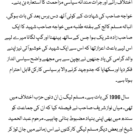
اختلاف رائے اور جرات مندانہ سیاسی مزاحمت کا استعارہ بن بنے۔
خواجہ صاحب کی شہادت کے کوئی آٹھ دس برس بعد کی بات ہوگی،
انبالہ مسلم کالج کے ہفتہ طلبہ میں خواجہ صاحب شہید کا ایک
صاحب زادہ شریک ہوا جس کے ساتھ بیٹھنا اور گپ لگانا میرے لیے
اس لیے باعث اعزاز تھا کہ اس سے ایک شہید کی خوشبو آتی نیز اپنے
والد گرامی کی یاد جنھوں نے بچپن سے ہی مجھے واضح سیاسی انداز
فکر دیا اور سکھایا کہ جدوجہد کرنے والا ہر سیاسی کارکن قابل احترام
ہوتا ہے۔
سال 1996 کی بات ہے۔ مسلم لیگ ن ان دنوں حزب اختلاف میں
تھی۔ میاں نواز شریف صاحب نے فیصلہ کیا کہ ان کی جماعت کو
سندھ میں بھی اپنی بنیاد مضبوط بنانی چاہیے۔ مرحوم عبد الحمید
شیخ اور بعض دیگر مسلم لیگی کارکنوں نے اس زمانے میں جان توڑ کر