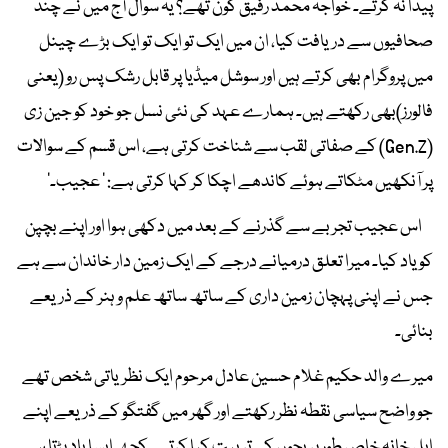
پیدا نہ کرتے۔ خواجہ محمد رفیق کون تھے؟ یہ سوال آج میں نے چند
صحافیوں سے دریافت کیا، ان میں ایک تو ایک تو ایک بڑے چینل
میں پروگرام بھی کرتے ہیں اور سوشل میڈیا پر قابل رشک پس رو (یعنی
فالورز)بھی رکھتے ہیں۔ ہمارے عہد کی نئی نسل جو خود کو جین زی
(Gen.Z) کے صفاتی لقب سے شناخت کرتی ہے، اس قسم کے سوالات
پر آنکھیں مٹکاتے ہوئے کاندھے اچکا کر کہا کرتی ہے: ' عجیب۔'
اس عجیب تجربے سے گذرنے کے بعد میں دکھی ہوا اور اپنے بچپن
کو یاد کیا۔ میرا تعلق درمیانے درجے کے ایک زمین دار خاندان سے ہے
جس نے اپنی پہچان زمین داری کے ساتھ ساتھ علم و ہنر کے ذریعے
بنائی۔
میرے والد حکیم غلام حسین عادل مرحوم ایک نظریاتی شخص تھے
جو واضح سیاسی نقطہ نظر رکھتے اور گھر میں گفتگو کے ذریعے اپنے
اہل خانہ خاص طور پر بچوں کی تربیت کیا کرتے۔ کچھ ایسا یاد پڑتا ہے