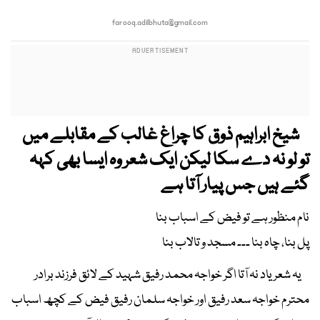
farooq.adilbhuta@gmail.com
شیخ ابراہیم ذوق کا چراغ غالب کے مقابلے میں
تو لو نہ دے سکا لیکن ایک شعر وہ ایسا بھی کہہ
گئے ہیں جس پیار آتا ہے
نام منظور ہے تو فیض کے اسباب بنا
پل بنا، چاہ بنا ۔۔۔ مسجد و تالاب بنا
یہ شعر یاد نہ آتا اگر خواجہ محمد رفیق شہید کے لائق فرزند برادر
محترم خواجہ سعد رفیق اور خواجہ سلمان رفیق فیض کے کچھ اسباب