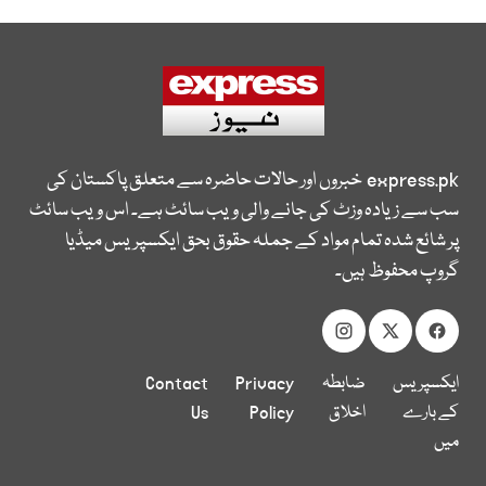
express.pk
خبروں اور حالات حاضرہ سے متعلق پاکستان کی
سب سے زیادہ وزٹ کی جانے والی ویب سائٹ ہے۔ اس ویب سائٹ
پر شائع شدہ تمام مواد کے جملہ حقوق بحق ایکسپریس میڈیا
گروپ محفوظ ہیں۔
ایکسپریس
ضابطہ
Privacy
Contact
کے بارے
اخلاق
Policy
Us
میں