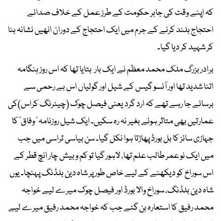
کہ اپنے وقت کی جابر حکومت کے طرز عمل کے خلاف صدائے
احتجاج بلند کرنے کے جرم میں ایک احتجاج کے دوران انھیں نشانہ بنا
کر شہید کر دیا گیا۔
برادر بزرگ ملک محمد معظم نے ایک بار بتایا تھا کہ اس روز ہنگامہ
اتنا شدید تھا اور آنسو گیس کے شیل اور گولیاں اس بے رحمی سے
برسائے جا رہے تھے کہ ارد گرد یعنی فیصل چوک (چیئرنگ کراس)کی
عمارتیں بھی متاثر ہوئے بغیر نہ رہ سکیں۔ ایک شیل روزنامہ ' وفاق' کا
جہازی سائز کا بل بورڈ پھاڑتا ہوا نکل گیا۔ سن بیاسی تراسی میں جب
میں ایک نو عمر طالب علم تھا، لاہور گیا تو کم و بیش چار انچ قطر کے
اس سوراخ کو دیکھنے کے لیے خاص طور پر شاہ دین بلڈنگ پہنچا۔ یوں
شاہ دین بلڈنگ، سوراخ والا بورڈ اور فیصل چوک میرے لیے خواجہ
محمد رفیق کا استعارہ بن گئے جب کہ خواجہ محمد رفیق میرے لیے