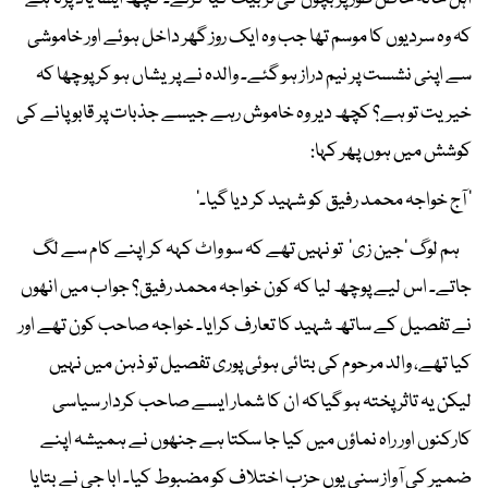
کہ وہ سردیوں کا موسم تھا جب وہ ایک روز گھر داخل ہوئے اور خاموشی
سے اپنی نشست پر نیم دراز ہو گئے۔ والدہ نے پریشاں ہو کر پوچھا کہ
خیریت تو ہے؟ کچھ دیر وہ خاموش رہے جیسے جذبات پر قابو پانے کی
کوشش میں ہوں پھر کہا:
' آج خواجہ محمد رفیق کو شہید کر دیا گیا۔'
ہم لوگ 'جین زی' تو نہیں تھے کہ سو واٹ کہہ کر اپنے کام سے لگ
جاتے۔ اس لیے پوچھ لیا کہ کون خواجہ محمد رفیق؟ جواب میں انھوں
نے تفصیل کے ساتھ شہید کا تعارف کرایا۔ خواجہ صاحب کون تھے اور
کیا تھے، والد مرحوم کی بتائی ہوئی پوری تفصیل تو ذہن میں نہیں
لیکن یہ تاثر پختہ ہو گیاکہ ان کا شمار ایسے صاحب کردار سیاسی
کارکنوں اور راہ نماؤں میں کیا جا سکتا ہے جنھوں نے ہمیشہ اپنے
ضمیر کی آواز سنی یوں حزب اختلاف کو مضبوط کیا۔ ابا جی نے بتایا