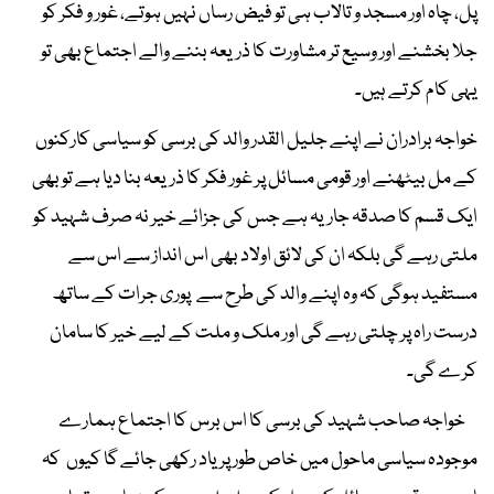
پل، چاہ اور مسجد و تالاب ہی تو فیض رساں نہیں ہوتے، غور و فکر کو
جلا بخشنے اور وسیع تر مشاورت کا ذریعہ بننے والے اجتماع بھی تو
یہی کام کرتے ہیں۔
خواجہ برادران نے اپنے جلیل القدر والد کی برسی کو سیاسی کارکنوں
کے مل بیٹھنے اور قومی مسائل پر غور فکر کا ذریعہ بنا دیا ہے تو بھی
ایک قسم کا صدقہ جاریہ ہے جس کی جزائے خیر نہ صرف شہید کو
ملتی رہے گی بلکہ ان کی لائق اولاد بھی اس انداز سے اس سے
مستفید ہوگی کہ وہ اپنے والد کی طرح سے پوری جرات کے ساتھ
درست راہ پر چلتی رہے گی اور ملک و ملت کے لیے خیر کا سامان
کرے گی۔
خواجہ صاحب شہید کی برسی کا اس برس کا اجتماع ہمارے
موجودہ سیاسی ماحول میں خاص طور پر یاد رکھی جائے گا کیوں کہ