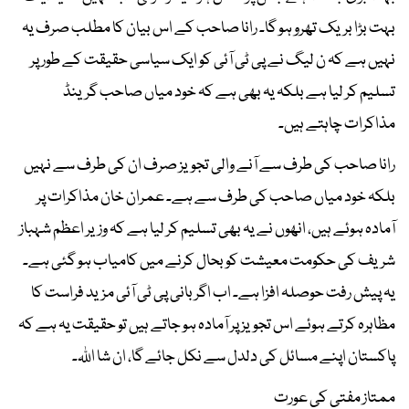
بہت بڑا بریک تھرو ہو گا۔ رانا صاحب کے اس بیان کا مطلب صرف یہ
نہیں ہے کہ ن لیگ نے پی ٹی آئی کو ایک سیاسی حقیقت کے طور پر
تسلیم کر لیا ہے بلکہ یہ بھی ہے کہ خود میاں صاحب گرینڈ
مذاکرات چاہتے ہیں۔
رانا صاحب کی طرف سے آنے والی تجویز صرف ان کی طرف سے نہیں
بلکہ خود میاں صاحب کی طرف سے ہے۔ عمران خان مذاکرات پر
آمادہ ہوئے ہیں، انھوں نے یہ بھی تسلیم کر لیا ہے کہ وزیر اعظم شہباز
شریف کی حکومت معیشت کو بحال کرنے میں کامیاب ہو گئی ہے۔
یہ پیش رفت حوصلہ افزا ہے۔ اب اگر بانی پی ٹی آئی مزید فراست کا
مظاہرہ کرتے ہوئے اس تجویز پر آمادہ ہو جاتے ہیں تو حقیقت یہ ہے کہ
پاکستان اپنے مسائل کی دلدل سے نکل جائے گا، ان شا اللہ۔
ممتاز مفتی کی عورت