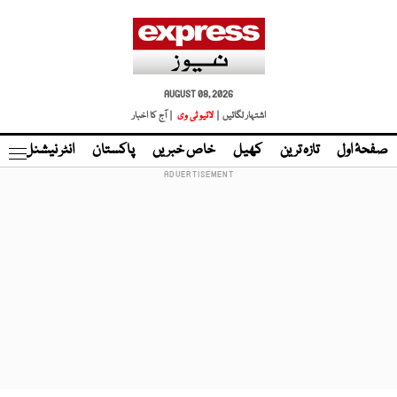
AUGUST 08, 2026
اشتہار لگائیں |
لائیو ٹی وی
| آج کا اخبار
صفحۂ اول
تازہ ترین
کھیل
خاص خبریں
پاکستان
انٹر نیشنل
ٹا