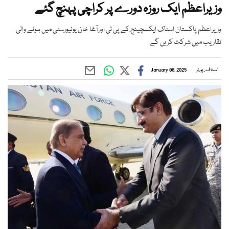
وزیراعظم ایک روزہ دورے پر کراچی پہنچ گئے
وزیراعظم پاکستان اسٹاک ایکسچینج،کے پی ٹی اور آغا خان یونیورسٹی میں ہونے والی
تقاریب میں شرکت کریں گے
اسٹاف رپورٹر
January 08, 2025