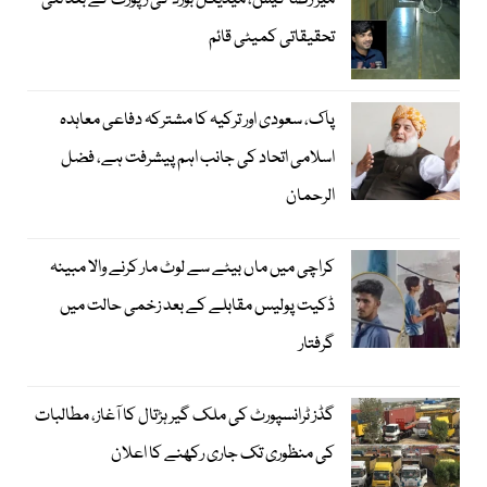
میر رضا کیس، میڈیکل بورڈ کی رپورٹ کے بعد نئی
تحقیقاتی کمیٹی قائم
پاک، سعودی اور ترکیہ کا مشترکہ دفاعی معاہدہ
اسلامی اتحاد کی جانب اہم پیشرفت ہے، فضل
الرحمان
کراچی میں ماں بیٹے سے لوٹ مار کرنے والا مبینہ
ڈکیت پولیس مقابلے کے بعد زخمی حالت میں
گرفتار
گڈز ٹرانسپورٹ کی ملک گیر ہڑتال کا آغاز، مطالبات
کی منظوری تک جاری رکھنے کا اعلان