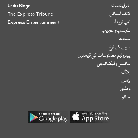
انٹرٹینمنٹ
Urdu Blogs
لائف اسٹائل
The Express Tribune
ٹاپ ٹرینڈ
Express Entertainment
دلچسپ و عجیب
صحت
سونے کے نرخ
پیٹرولیم مصنوعات کی قیمتیں
سائنس و ٹیکنالوجی
بلاگ
بزنس
ویڈیوز
جرائم