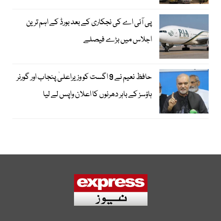
پی آئی اے کی نجکاری کے بعد بورڈ کے اہم ترین
اجلاس میں بڑے فیصلے
حافظ نعیم نے 9 اگست کو وزیراعلیٰ پنجاب اور گورنر
ہاؤسز کے باہر دھرنوں کا اعلان واپس لے لیا