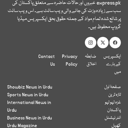
express.pk
خبروں اور حالات حاضرہ سے متعلق پاکستان کی
سب سے زیادہ وزٹ کی جانے والی ویب سائٹ ہے۔ اس ویب سائٹ
پر شائع شدہ تمام مواد کے جملہ حقوق بحق ایکسپریس میڈیا
گروپ محفوظ ہیں۔
ایکسپریس
ضابطہ
Privacy
Contact
کے بارے
اخلاق
Policy
Us
میں
صفحۂ اول
Showbiz News in Urdu
تازہ ترین
Sports News in Urdu
غزہ لہو لہو
International News in
پاکستان
Urdu
انٹر نیشنل
Business News in Urdu
کھیل
Urdu Magazine