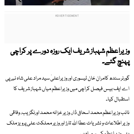
وزیراعظم شہباز شریف ایک روزہ دورے پر کراچی
پہنچ گئے۔
گورنر سندھ کامران خان ٹیسوری اور وزیراعلیٰ سید مراد علی شاہ نے پی
اے ایف بیس فیصل کراچی میں وزیراعظم میاں شہباز شریف کا
استقبال کیا۔
نائب وزیراعظم محمد اسحاق ڈار، وزیر خزانہ محمد اورنگزیب، وفاقی
وزیر اطلاعات و نشریات عطا اللہ تارڑ اور وزیر مملکت علی پرویز ملک
بھی وزیراعظم کے ہمراہ ہیں۔