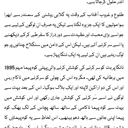
اندر حلول کرجاتا ہے۔
طلوع و غروب آفتاب کے وقت یہ گلابی روشنی کے سمندر سے ابھرا
ہوا موتیوں کا ایک جزیرہ لگتا ہے لیکن یہ صرف ان لوگوں کےلیے ہے
جو اسے بڑی محبت اور عقیدت سے دور دراز کا سفر طے کرکے دیکھنے
یا اسے سر کرنے آتے ہیں۔ لیکن اس کے دامن میں سنگلاخ چٹانوں پر جو
لوگ رہتے ہیں ان کے لیے یہ ایک ننگا پہاڑ ہے۔
نانگا پربت کو سر کرنے کی کوشش کرنے والی پہلی کوہ پیما مہم 1895
میں برطانیہ کی تھی۔ مگر وہ اس کی چوٹی کو سرکرنے میں ناکام رہی
اور اس کی دو اراکین لاپتہ اور ایک ہلاک ہوگیا۔ اس کے بعد بہت سے
لوگوں نے اسے سَر کرنے کی کوشش جاری رکھی اور اس کوشش میں
بہت سے کوہ پیما ناکامی کے ساتھ ساتھ پچاس کے لگ بھگ کوہ
پیما اپنی جانوں سے ہاتھ دھو بیٹھے۔ اس لحاظ سے یہ کوہ پیماؤں کا
دشمن، قاتل پہاڑ اور جبل الموت مشہور ہوگیا۔ اس کے باوجود کوہ