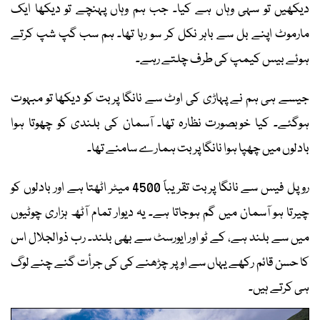
دیکھیں تو سہی وہاں ہے کیا۔ جب ہم وہاں پہنچے تو دیکھا ایک
مارموٹ اپنے بل سے باہر نکل کر سو رہا تھا۔ ہم سب گپ شپ کرتے
ہوئے بیس كيمپ کی طرف چلتے رہے۔
جیسے ہی ہم نے پہاڑی کی اوٹ سے نانگا پربت کو دیکھا تو مبہوت
ہوگئے۔ کیا خوبصورت نظارہ تھا۔ آسمان کی بلندی کو چھوتا ہوا
بادلوں میں چھپا ہوا نانگا پربت ہمارے سامنے تھا۔
روپل فیس سے نانگا پربت تقریباً 4500 میٹر اٹھتا ہے اور بادلوں کو
چیرتا ہو آسمان میں گم ہوجاتا ہے۔ یہ دیوار تمام آٹھ ہزاری چوٹیوں
میں سے بلند ہے، کے ٹو اور ایورسٹ سے بھی بلند۔ رب ذوالجلال اس
کا حسن قائم رکھے یہاں سے اوپر چڑھنے کی کی جرأت گنے چنے لوگ
ہی کرتے ہیں۔