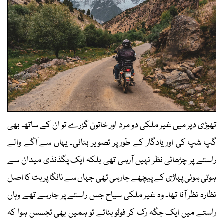
تھوڑی دیر میں غیر ملکی دو مرد اور خاتون گزرے تو ان کے ساتھ بھی
گپ شپ کی اور یادگار کے طور پر تصویر بنائی۔ یہاں سے آگے والے
راستے پر چڑھائی نظر نہیں آرہی تھی بلکہ ایک پگڈنڈی میدان سے
ہوتی ہوئی پہاڑی کے پیچھے جارہی تھی جہاں سے نانگا پربت کا اصل
نظارہ نظر آنا تھا۔ وہ غیر ملکی سیاح جس راستے پر جارہے تھے وہاں
راستے میں ایک جگہ رک کر فوٹو بناتے تو ہمیں بھی تجسس ہوا کہ