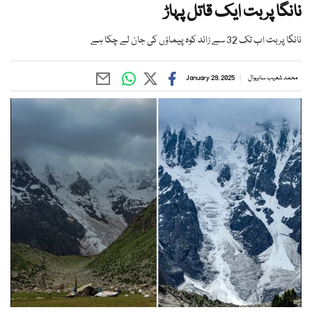
نانگا پربت ایک قاتل پہاڑ
نانگا پربت اب تک 32 سے زائد کوہ پیماؤں کی جان لے چکا ہے
محمد شعیب ساہیوال
January 29, 2025