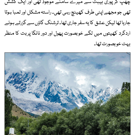
چھپ کر پوری ہیبت سے میرے سامنے موجود تھی اور ایک کشش
تھی جو مجھے اپنی طرف کھینچ رہی تھی۔ راستہ مشکل اور لمبا ہوتا
جارہا تھا لیکن عشق کا یہ سفر جاری تھا۔ ترشنگ گاؤں سے گزرتے ہوئے
اردگرد کھیتوں میں لگے خوبصورت پھول اور دور نانگا پربت کا منظر
بہت خوبصورت تھا۔