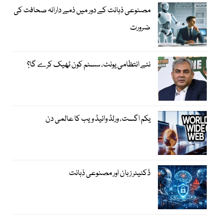
مصنوعی ذہانت کے دور میں ذمے دارانہ صحافت کی
ضرورت
نئے انتظامی یونٹ، سسٹم کون ٹھیک کرے گا؟
یکم اگست، ورلڈ وائیڈ ویب کا عالمی دن
ڈکٹیٹر زبان اور مصنوعی ذہانت