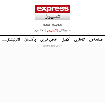
AUGUST 08, 2026
اشتہار لگائیں |
لائیو ٹی وی
| آج کا اخبار
صفحۂ اول
تازہ ترین
کھیل
خاص خبریں
پاکستان
انٹر نیشنل
ٹا