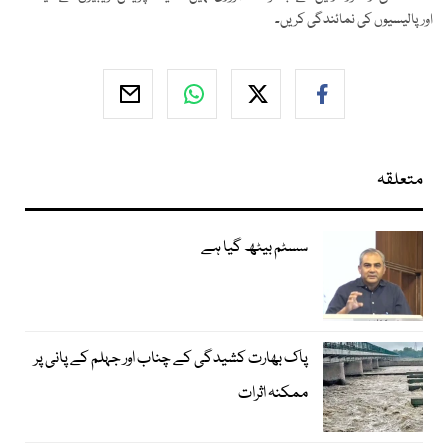
اور پالیسیوں کی نمائندگی کریں۔
متعلقہ
سسٹم بیٹھ گیا ہے
پاک بھارت کشیدگی کے چناب اور جہلم کے پانی پر
ممکنہ اثرات