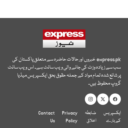
express.pk
خبروں اور حالات حاضرہ سے متعلق پاکستان کی
سب سے زیادہ وزٹ کی جانے والی ویب سائٹ ہے۔ اس ویب سائٹ
پر شائع شدہ تمام مواد کے جملہ حقوق بحق ایکسپریس میڈیا
گروپ محفوظ ہیں۔
ایکسپریس
ضابطہ
Privacy
Contact
کے بارے
اخلاق
Policy
Us