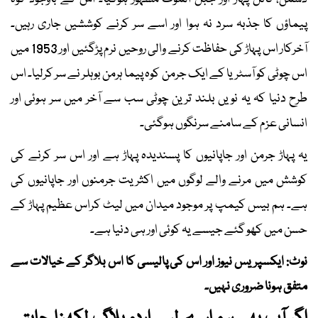
پیماؤں کا جذبہ سرد نہ ہوا اور اسے سر کرنے کوششیں جاری رہیں۔
آخرکار اس پہاڑ کی حفاظت کرنے والی روحیں نرم پڑگئیں اور 1953 میں
اس چوٹی کو آسٹریا کے ایک جرمن کوہ پیما ہرمن بوہلر نے سر کرلیا۔ اس
طرح دنیا کہ یہ نویں بلند ترین چوٹی سب سے آخر میں سر ہوئی اور
انسانی عزم کے سامنے سرنگوں ہوگئی۔
یہ پہاڑ جرمن اور جاپانیوں کا پسندیدہ پہاڑ ہے اور اس سر کرنے کی
کوشش میں مرنے والے لوگوں میں اکثریت جرمنوں اور جاپانیوں کی
ہے۔ ہم بیس كيمپ پر موجود میدان میں لیٹ کراس عظیم پہاڑ کے
حسن میں کھو گئے جیسے یہ کوئی اور ہی دنیا ہے۔
نوٹ: ایکسپریس نیوز اور اس کی پالیسی کا اس بلاگر کے خیالات سے
متفق ہونا ضروری نہیں۔