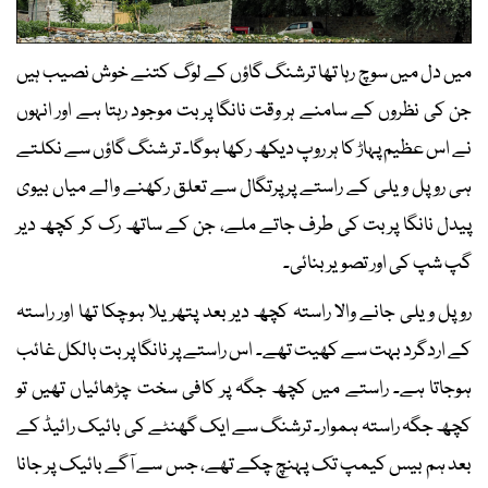
میں دل میں سوچ رہا تھا ترشنگ گاؤں کے لوگ کتنے خوش نصیب ہیں
جن کی نظروں کے سامنے ہر وقت نانگا پربت موجود رہتا ہے اور انہوں
نے اس عظیم پہاڑ کا ہر روپ دیکھ رکھا ہوگا۔ تر شنگ گاؤں سے نکلتے
ہی روپل ویلی کے راستے پر پرتگال سے تعلق رکھنے والے میاں بیوی
پیدل نانگا پربت کی طرف جاتے ملے، جن کے ساتھ رک کر کچھ دیر
گپ شپ کی اور تصویر بنائی۔
روپل ويلی جانے والا راستہ کچھ دیر بعد پتھریلا ہوچکا تھا اور راستہ
کے اردگرد بہت سے کھیت تھے۔ اس راستے پر نانگا پربت بالکل غائب
ہوجاتا ہے۔ راستے میں کچھ جگہ پر کافی سخت چڑھائیاں تھیں تو
کچھ جگہ راستہ ہموار۔ ترشنگ سے ایک گھنٹے کی بائیک رائیڈ کے
بعد ہم بیس کیمپ تک پہنچ چکے تھے، جس سے آگے بائیک پر جانا