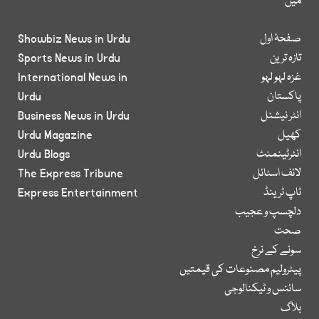
میں
صفحۂ اول
Showbiz News in Urdu
تازہ ترین
Sports News in Urdu
غزہ لہو لہو
International News in
پاکستان
Urdu
انٹر نیشنل
Business News in Urdu
کھیل
Urdu Magazine
انٹرٹینمنٹ
Urdu Blogs
لائف اسٹائل
The Express Tribune
ٹاپ ٹرینڈ
Express Entertainment
دلچسپ و عجیب
صحت
سونے کے نرخ
پیٹرولیم مصنوعات کی قیمتیں
سائنس و ٹیکنالوجی
بلاگ