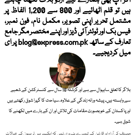
اگر آپ بھی ہمارے لیے اردو بلاگ لکھنا چاہتے
ہیں تو قلم اٹھائیے اور 800 سے 1,200 الفاظ پر
مشتمل تحریر اپنی تصویر، مکمل نام، فون نمبر،
فیس بک اور ٹوئٹر آئی ڈیز اور اپنے مختصر مگر جامع
تعارف کے ساتھ
blog@express.com.pk
پر ای
میل کردیجیے۔
تحریر کردہ
محمد شعیب ساہیوال
بلاگر کا تعلق ساہیوال سے ہے اور گزشتہ 18 سال سے کنسٹرکشن کے شعبے
سے وابستہ ہیں۔ پیشہ ورانہ زندگی کے علاوہ، سیاحت کا گہرا شوق رکھتے ہیں
اور پاکستان کے خوبصورت مقامات کی تلاش اور ان کے بارے میں لکھنے کا
شوق ہے۔
مصنف کی آراء اور قارئین کے تبصرے ضروری نہیں کہ ایکسپریس ٹریبیون کے خیالات