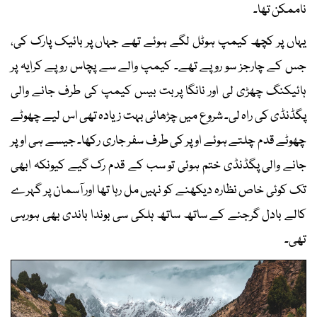
ناممکن تھا۔
یہاں پر کچھ کیمپ ہوٹل لگے ہوئے تھے جہاں پر بائیک پارک کی،
جس کے چارجز سو روپے تھے۔ کیمپ والے سے پچاس روپے کرایہ پر
ہائیكنگ چھڑی لی اور نانگا پربت بیس کیمپ کی طرف جانے والی
پگڈنڈی کی راہ لی۔ شروع میں چڑھائی بہت زیادہ تھی اس لیے چھوٹے
چھوٹے قدم چلتے ہوئے اوپر کی طرف سفر جاری رکھا۔ جیسے ہی اوپر
جانے والی پگڈنڈی ختم ہوئی تو سب کے قدم رک گیے کیونکہ ابھی
تک کوئی خاص نظارہ دیکھنے کو نہیں مل رہا تھا اور آسمان پر گہرے
کالے بادل گرجنے کے ساتھ ساتھ ہلكی سی بوندا باندی بھی ہورہی
تھی۔