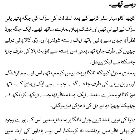
رہے تھے۔
کچھ کلومیٹر سفر کرنے کے بعد اسفالٹ کی سڑک کی جگہ پتھر یلی
سڑک نے لے لی تھی اور خشک پہاڑ ہمارے ساتھ تھے۔ ایک جگہ بورڈ
نظر آیا جہاں سے بائیں ہاتھ ایک راستہ شونٹر پاس، رتو، کالا پانی درلے
جھیل کی طرف جارہا تھا، یعنی اس راستہ سے تاؤ بٹ بالا کی طرف جایا
جاسکتا ہے لیکن پيدل۔
ہماری منزل کیونکہ نانگا پربت بیس کیمپ تھا، اس لیے ہم ترشنگ
اور روپل ویلی کی طرف چلتے گئے۔ جیسے ہی ایک پہاڑی کے ساتھ
موڑ کاٹا تو ہمارے سامنے ایک ایسا منظر تھا جسے دیکھ کر آنکھ نے
جھپکنا چھوڑ دیا اور دل کی دھڑکن تیز ہوگئی۔
دنیا کی نویں بلند ترين چوٹی نانگا پربت شاید میں اس کے پورے وجود
کو پہلی نظر میں برداشت نہ کرسکتا، اس لیے بادلوں کی اوٹ میں