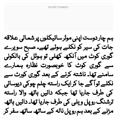
ہم چار دوست اپنی موٹر سائیکلوں پر شمالی علاقہ
جات کی سیر کو نکلے ہوئے تھے۔ صبح سویرے
گوری کوٹ میں آنکھ کھلی تو ہوٹل کی بالکونی
سے گوری کوٹ کا خوبصورت نظارہ ہمارے
سامنے تھا۔ ناشتہ کرنے کے بعد گوری کورٹ سے
نکلے تو آگے جا کر ایک راستہ چلم چوکی دیوسائی
کی طرف جارہا تھا جبکہ دائیں ہاتھ والا راستہ
ترشنگ روپل ویلی کی طرف جارہا تھا۔ دائیں ہاتھ
مڑنے کے بعد ہم روپل نالہ کے ساتھ ساتھ سفر کر