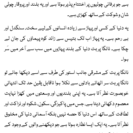
ہے جو برفانی چوٹیوں پر اختتام پذیر ہوتا ہے اور یہ بلند اور پروقار چوٹی
شان و شوکت کے ساتھ کھڑی ہے۔
یہ دنیا کے کسی اور پہاڑ سے زیادہ انسانوں کےلیے سخت، سنگدل اور
بے رحم ہے۔ یہ پہاڑ اب تک بتیس سے زائد کوہ پیماؤں کی جان لے
چکا ہے۔ نانگا پربت دنیا کے بلند پہاڑوں میں سب سے آخر میں سَر
ہوا۔
نانگا پربت کے مشرقی جانب استور کی طرف سے اسے دیکھا جائے تو
نانگا پربت سر اٹھائے بادلوں سے نکلا ہوا ناقابل یقین حد تک انتہائی
خوبصورت نظر آتا ہے۔ یہ اپنی بلندیوں اور وسعتوں میں کھڑا نہایت
معصوم دکھائی دیتا ہے، جس میں پاکیزگی، سکون، شکوہ اور نزاکت اور
لطافت کے ساتھ اس دنیا کا حصہ نہیں بلکہ آسمانی دنیا کی مخلوق
نظر آتا ہے۔ یہ ایک ایسا نظارہ ہوتا ہے جو دیکھنے والوں کے وجود کے