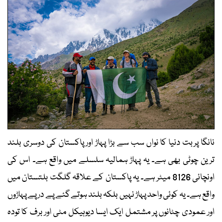
نانگا پربت دنیا کا نواں سب سے بڑا پہاڑ اور پاکستان کی دوسری بلند
ترین چوٹی بھی ہے۔ یہ پہاڑ ہمالیہ سلسلے میں واقع ہے۔ اس کی
اونچائی 8126 میٹر ہے۔ یہ پاکستان کے علاقہ گلگت بلتستان میں
واقع ہے۔ یہ کوئی واحد پہاڑ نہیں بلکہ بلند ہوتے گئے پے در پے پہاڑوں
اور عمودی چٹانوں پر مشتمل ایک ایسا دیوہیکل مٹی اور برف کا تودہ