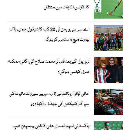
کا الاؤنس اکاؤنٹ میں منتقل
اے سی سی ویمن ٹی 20 کپ کا شیڈول جاری، پاک
بھارت میچ 5 ستمبر کو ہوگا
لیور پول کے بعد فٹبالر محمد صلاح کی اگلی ممکنہ
منزل کونسی ہوگی؟
’مائی ٹوائز‘، رونالڈو نے 8 ارب روپے سے زائد مالیت کی
سپر کار کلیکشن کی جھلک دکھا دی
پاکستانی اسپنر نعمان علی کاؤنٹی چیمپئن شپ