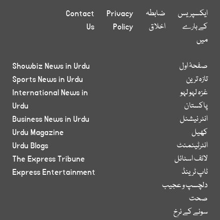
ایکسپریس
ضابطہ
Privacy
Contact
کے بارے
اخلاق
Policy
Us
میں
صفحۂ اول
Showbiz News in Urdu
تازہ ترین
Sports News in Urdu
غزہ لہو لہو
International News in
پاکستان
Urdu
انٹر نیشنل
Business News in Urdu
کھیل
Urdu Magazine
انٹرٹینمنٹ
Urdu Blogs
لائف اسٹائل
The Express Tribune
ٹاپ ٹرینڈ
Express Entertainment
دلچسپ و عجیب
صحت
سونے کے نرخ