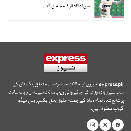
میں لنکاشائر کا حصہ بن گئے
express.pk
خبروں اور حالات حاضرہ سے متعلق پاکستان کی
سب سے زیادہ وزٹ کی جانے والی ویب سائٹ ہے۔ اس ویب سائٹ
پر شائع شدہ تمام مواد کے جملہ حقوق بحق ایکسپریس میڈیا
گروپ محفوظ ہیں۔