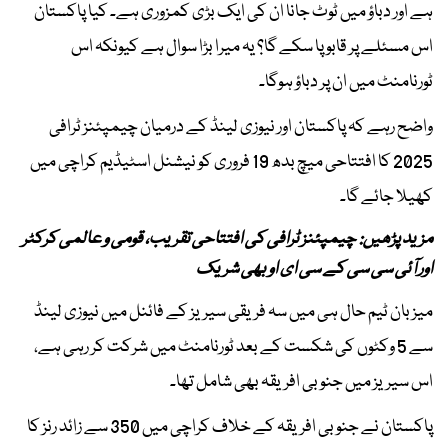
ہے اور دباؤ میں ٹوٹ جانا ان کی ایک بڑی کمزوری ہے۔ کیا پاکستان
اس مسئلے پر قابو پا سکے گا؟ یہ میرا بڑا سوال ہے کیونکہ اس
ٹورنامنٹ میں ان پر دباؤ ہوگا۔
واضح رہے کہ پاکستان اور نیوزی لینڈ کے درمیان چیمپئنز ٹرافی
2025 کا افتتاحی میچ بدھ 19 فروری کو نیشنل اسٹیڈیم کراچی میں
کھیلا جائے گا۔
مزید پڑھیں: چیمپئنز ٹرافی کی افتتاحی تقریب، قومی و عالمی کرکٹر
اور آئی سی سی کے سی ای او بھی شریک
میزبان ٹیم حال ہی میں سہ فریقی سیریز کے فائنل میں نیوزی لینڈ
سے 5 وکٹوں کی شکست کے بعد ٹورنامنٹ میں شرکت کر رہی ہے،
اس سیریز میں جنوبی افریقہ بھی شامل تھا۔
پاکستان نے جنوبی افریقہ کے خلاف کراچی میں 350 سے زائد رنز کا