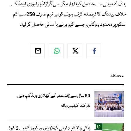
ہدف کامیابی سے حاصل کیا تھا، مگر اسی گراؤنڈ پر نیوزی لینڈ کے
خلاف بیٹنگ کا فیصلہ کرتے ہوئے قومی ٹیم صرف 250 سے کم
اسکور پر محدود ہوگئی، جسے کیویز نے باآسانی حاصل کر لیا۔
متعلقہ
60 سال سے زائد عمر کے کھلاڑی ورلڈکپ میں
شرکت کیلیے روانہ
ہاکی ورلڈکپ: قومی کھلاڑیوں اور کوچز کیلیے 2 کروڑ