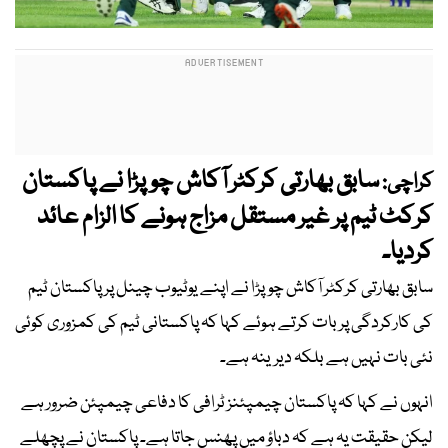
سابق بھارتی کرکٹر آکاش چوپڑا نے پاکستان
کراچی:
کرکٹ ٹیم پر غیر مستقل مزاج ہونے کا الزام عائد
کردیا۔
سابق بھارتی کرکٹر آکاش چوپڑا نے اپنے یوٹیوب چینل پر پاکستان ٹیم
کی کارکردگی پر بات کرتے ہوئے کہا کہ پاکستانی ٹیم کی کمزوری کوئی
نئی بات نہیں ہے بلکہ دیرینہ ہے۔
انہوں نے کہا کہ پاکستان چیمپئنز ٹرافی کا دفاعی چیمپئن ضرور ہے
لیکن حقیقت یہ ہے کہ دباؤ میں پھنس جاتا ہے۔ پاکستان نے پچھلے