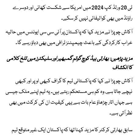
ٹی 20 ورلڈ کپ 2024 میں امریکا سے شکست کھائی اور دوسرے
راؤنڈ میں بھی کوالیفائی نہیں کر سکے۔
آکاش چوپڑا نے مزید کہا کہ پاکستان پر آئی سی سی ایونٹس میں حالیہ
خراب کارکردگی کے باعث چیمپئنز ٹرافی میں بھی دباؤ رہے گا۔
مزید پڑھیں: بھارتی ہیڈ کوچ گوتم گمبھیر اور سلیکٹرز میں تلخ کلامی
کا انکشاف
آکاش چوپڑا نے کہا کہ پاکستانی ٹیم کا گراف کبھی اوپر اور کبھی
نیچے جاتا ہے، وہ کم ہی مستحکم رہتے ہیں۔ یہ ٹیم اپنے ملک جیسی
ہے جہاں اتار چڑھاؤ عام بات ہے یہی کیفیت ان کی کرکٹ میں بھی
نظر آتی ہے۔
سابق بھارتی کرکٹر کا مزید کہنا تھا کہ پاکستان ایک غیر متوقع ٹیم