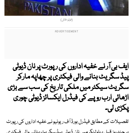
(فوٹو: فائل)
ایف بی آر نے خفیہ اداروں کی رپورٹ پر نان ڈیوٹی
پیڈ سگریٹ بنانے والی فیکٹری پر چھاپہ مارکر
سگریٹ سیکٹر میں ملکی تاریخ کی سب سے بڑی
اڑھائی ارب روپے کی فیڈرل ایکسائز ڈیوٹی چوری
پکڑی لی۔
تفصیلات کے مطابق فیڈرل بورڈ آف ریونیو نے خفیہ اداروں کی رپورٹ
پر چندروز قبل بہاولنگر میں نان ڈیوٹی پیڈ سگریٹ بنانے والی فیکٹری