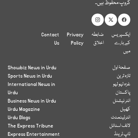
گروپ محفوظ ہیں۔
ایکسپریس
ضابطہ
Privacy
Contact
کے بارے
اخلاق
Policy
Us
میں
صفحۂ اول
Showbiz News in Urdu
تازہ ترین
Sports News in Urdu
غزہ لہو لہو
International News in
پاکستان
Urdu
انٹر نیشنل
Business News in Urdu
کھیل
Urdu Magazine
انٹرٹینمنٹ
Urdu Blogs
لائف اسٹائل
The Express Tribune
ٹاپ ٹرینڈ
Express Entertainment