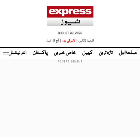
AUGUST 06, 2026
اشتہار لگائیں |
لائیو ٹی وی
| آج کا اخبار
صفحۂ اول
تازہ ترین
کھیل
خاص خبریں
پاکستان
انٹر نیشنل
ٹا