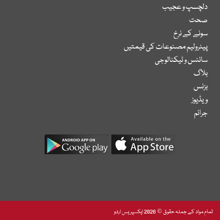
دلچسپ و عجیب
صحت
سونے کے نرخ
پیٹرولیم مصنوعات کی قیمتیں
سائنس و ٹیکنالوجی
بلاگ
بزنس
ویڈیوز
جرائم
تمام مواد کے جملہ حقوق © 2026 ایکسپریس اردو