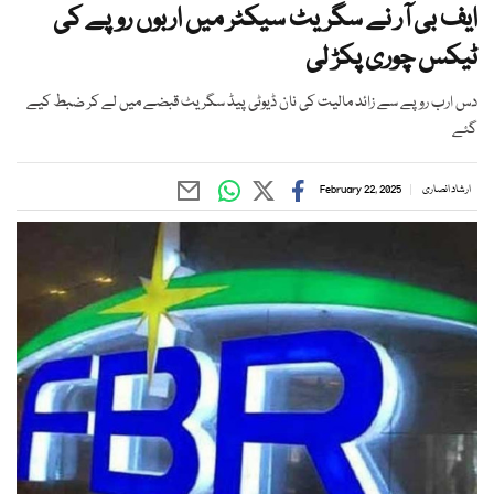
ایف بی آر نے سگریٹ سیکٹر میں اربوں روپے کی
ٹیکس چوری پکڑ لی
دس ارب روپے سے زائد مالیت کی نان ڈیوٹی پیڈ سگریٹ قبضے میں لے کر ضبط کیے
گئے
ارشاد انصاری
February 22, 2025