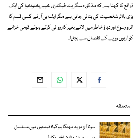
ذرائع کا کہنا ہے کہ مذکورہ سگریٹ فیکٹری خیبر پختونخوا کی ایک
بڑی بااثر شخصیت کی بتائی جاتی ہے مگر ایف بی آر نے کسی قسم کا
اثر و رسوخ اور دباؤ خاطر میں لائے بغیر کارروائی کرتے ہوئے قومی خزانے
کو اربوں روپے کے نقصان سے بچایا۔
متعلقہ
سونا آج مزید مہنگا ہوگیا؛ قیمتوں میں مسلسل