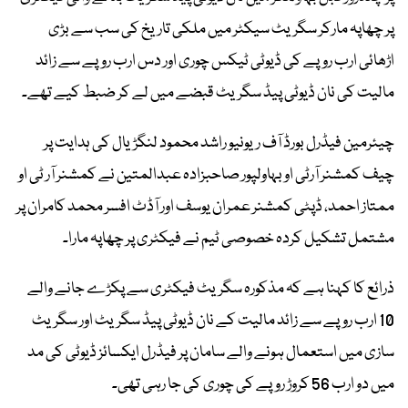
پر چھاپہ مارکر سگریٹ سیکٹر میں ملکی تاریخ کی سب سے بڑی
اڑھائی ارب روپے کی ڈیوٹی ٹیکس چوری اور دس ارب روپے سے زائد
مالیت کی نان ڈیوٹی پیڈ سگریٹ قبضے میں لے کر ضبط کیے تھے۔
چیئرمین فیڈرل بورڈ آف ریونیو راشد محمود لنگڑیال کی ہدایت پر
چیف کمشنر آرٹی او بہاولپور صاحبزادہ عبدالمتین نے کمشنر آر ٹی او
ممتاز احمد، ڈپٹی کمشنر عمران یوسف اور آڈٹ افسر محمد کامران پر
مشتمل تشکیل کردہ خصوصی ٹیم نے فیکٹری پر چھاپہ مارا۔
ذرائع کا کہنا ہے کہ مذکورہ سگریٹ فیکٹری سے پکڑے جانے والے
10 ارب روپے سے زائد مالیت کے نان ڈیوٹی پیڈ سگریٹ اور سگریٹ
سازی میں استعمال ہونے والے سامان پر فیڈرل ایکسائز ڈیوٹی کی مد
میں دو ارب 56 کروڑ روپے کی چوری کی جا رہی تھی۔