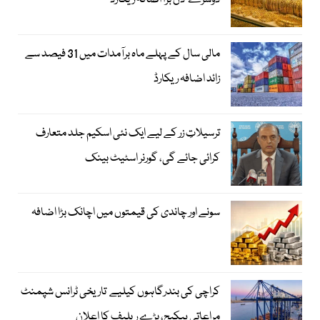
دوسرے دن بڑا اضافہ ریکارڈ
مالی سال کے پہلے ماہ برآمدات میں 31 فیصد سے
زائد اضافہ ریکارڈ
ترسیلاتِ زر کے لیے ایک نئی اسکیم جلد متعارف
کرائی جائے گی، گورنر اسٹیٹ بینک
سونے اور چاندی کی قیمتوں میں اچانک بڑا اضافہ
کراچی کی بندرگاہوں کیلیے تاریخی ٹرانس شپمنٹ
مراعاتی پیکیج، بڑے ریلیف کا اعلان