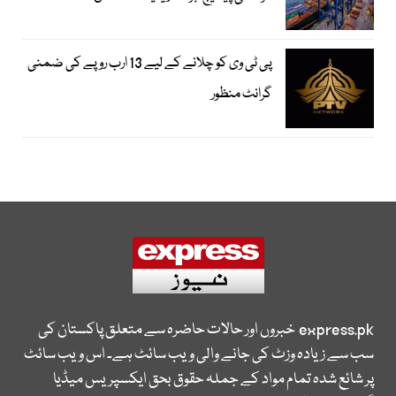
پی ٹی وی کو چلانے کے لیے 13 ارب روپے کی ضمنی
گرانٹ منظور
express.pk
خبروں اور حالات حاضرہ سے متعلق پاکستان کی
سب سے زیادہ وزٹ کی جانے والی ویب سائٹ ہے۔ اس ویب سائٹ
پر شائع شدہ تمام مواد کے جملہ حقوق بحق ایکسپریس میڈیا