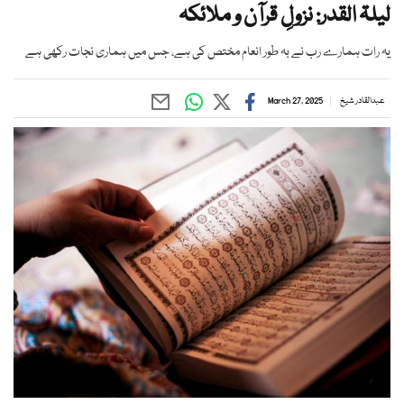
لیلۃ القدر: نزولِ قرآن و ملائکہ
یہ رات ہمارے رب نے بہ طور انعام مختص کی ہے، جس میں ہماری نجات رکھی ہے
عبدالقادر شیخ
March 27, 2025