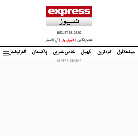
AUGUST 08, 2026
اشتہار لگائیں |
لائیو ٹی وی
| آج کا اخبار
صفحۂ اول
تازہ ترین
کھیل
خاص خبریں
پاکستان
انٹر نیشنل
ٹا