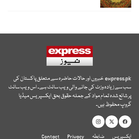
express.pk
خبروں اور حالات حاضرہ سے متعلق پاکستان کی
سب سے زیادہ وزٹ کی جانے والی ویب سائٹ ہے۔ اس ویب سائٹ
پر شائع شدہ تمام مواد کے جملہ حقوق بحق ایکسپریس میڈیا
گروپ محفوظ ہیں۔
ایکسپریس
ضابطہ
Privacy
Contact