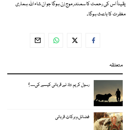
یقیناً اس کی رحمت کا سمندر موج زن ہوگا جو ان شاء اﷲ ہماری
مغفرت کا باعث ہوگا۔
متعلقہ
رسول کریم ﷺ نے قربانی کیسے کی۔۔۔ ؟
فضائل و برکاتِ قربانی