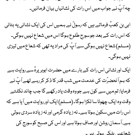
چہ آپؐ نے جواب میں اس رات کی نشانیاں بیان فرمائیں۔
ابی بن کعبؓ فرماتے ہیں کہ رسولؐ نے ہمیں اس کی ایک نشانی یہ بتائی
کہ اس رات کے بعد جو سورج طلوع ہوگا اس میں شعاع نہیں ہوگی۔
(مسلم) شعاع نہیں ہوگی سے آپؐ کی مراد یہ تھی کہ شعاع میں تیزی
نہیں ہوگی۔
ایک اور نشانی اس رات کے بارے میں حضرت ابوہریرہؓ سے روایت ہے
کہ ہم آنحضرؐت کی خدمت میں شب قدر کا ذکر کر رہے تھے آپؐ نے
فرمایا: تم میں سے کون ہے جو وہ وقت یاد رکھے گا جب چاند نکلتے
وقت وہ ایک چھوٹا سا ٹکڑا ہوگا۔ (مسلم) ایک اور روایت میں آیا ہے کہ
اس رات میں سکون ہوتا ہے۔ نہ زیادہ گرمی اور نہ زیادہ سردی ہوتی
ہے، آسمان روشن اور صاف ہوتا ہے اور اس کی صبح کو سورج کی
شعاعیں ہلکی ہوتی ہیں۔