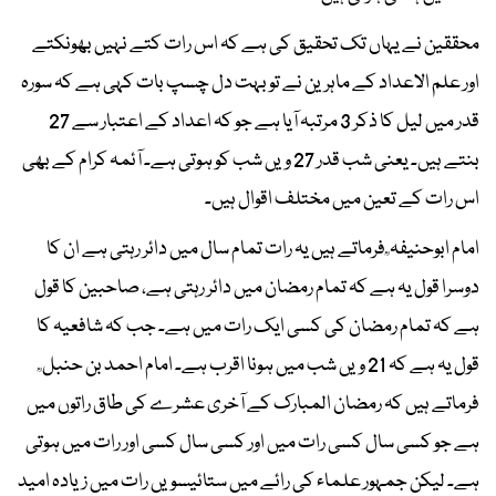
محققین نے یہاں تک تحقیق کی ہے کہ اس رات کتے نہیں بھونکتے
اور علم الاعداد کے ماہرین نے تو بہت دل چسپ بات کہی ہے کہ سورہ
قدر میں لیل کا ذکر 3 مرتبہ آیا ہے جو کہ اعداد کے اعتبار سے 27
بنتے ہیں۔ یعنی شب قدر 27 ویں شب کو ہوتی ہے۔ آئمہ کرام کے بھی
اس رات کے تعین میں مختلف اقوال ہیں۔
امام ابوحنیفہ ؒ فرماتے ہیں یہ رات تمام سال میں دائر رہتی ہے ان کا
دوسرا قول یہ ہے کہ تمام رمضان میں دائر رہتی ہے، صاحبین کا قول
ہے کہ تمام رمضان کی کسی ایک رات میں ہے۔ جب کہ شافعیہ کا
قول یہ ہے کہ 21 ویں شب میں ہونا اقرب ہے۔ امام احمد بن حنبل ؒ
فرماتے ہیں کہ رمضان المبارک کے آخری عشرے کی طاق راتوں میں
ہے جو کسی سال کسی رات میں اور کسی سال کسی اور رات میں ہوتی
ہے۔ لیکن جمہور علماء کی رائے میں ستائیسویں رات میں زیادہ امید