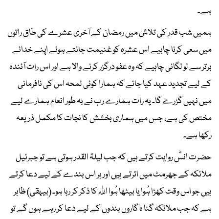
ہے۔
ہمیں شب قدر کی تلاش میں رمضان کے آخری عشرے کی طاق راتوں
میں سعی کرنا چاہیے اس عشرہ کو غنیمت جانتے ہوئے اپنے خدائے
برتر سے لو لگانی چاہیے کہ وہ عفو درگزر کرنے والا ہے اور اس رات آئندہ
کے لیے تجدید عہد کیا جائے کہ ہمارا کوئی لمحہ اس کی نافرمانی
میں نہیں گزرے گا۔ یہ رات ہمارے رب نے بہ طور انعام ہمارے لیے
مختص کی ہے، جس میں ہماری بخشش کا نجات کا مکمل ذریعہ
رکھا ہے۔
حضرت انسؓ روایت کرتے ہیں کہ جب لیلۃ القدر ہوتی ہے تو جبرئیل
ملائکہ کے جھرمٹ میں اترتے ہیں اور ہر اس بندے کے لیے دعا کرتے
ہیں جو اس وقت کھڑا ہُوا یا بیٹھا ہُوا اﷲ کا ذکر کر رہا ہو۔ (بیہقی) ظاہر
ہے کہ جب ملائکہ گنا ہ گاروں بندوں کے لیے دعا کر رہے ہوں گے تو