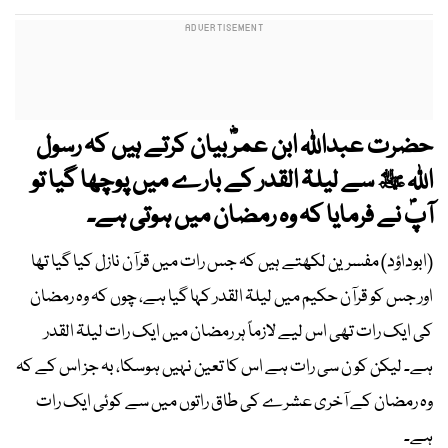
حضرت عبداﷲ ابن عمرؓ بیان کرتے ہیں کہ رسول
اﷲ ﷺ سے لیلۃ القدر کے بارے میں پوچھا گیا تو
آپؐ نے فرمایا کہ وہ رمضان میں ہوتی ہے۔
(ابوداؤد) مفسرین لکھتے ہیں کہ جس رات میں قرآن نازل کیا گیا تھا
اور جس کو قرآن حکیم میں لیلۃ القدر کہا گیا ہے، چوں کہ وہ رمضان
کی ایک رات تھی اس لیے لازماً ہر رمضان میں ایک رات لیلۃ القدر
ہے۔ لیکن کو ن سی رات ہے اس کا تعین نہیں ہوسکا، بہ جز اس کے کہ
وہ رمضان کے آخری عشرے کی طاق راتوں میں سے کوئی ایک رات
ہے۔