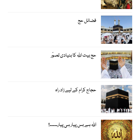
فضائل حج
حج بیت اﷲ کا بنیادی تصوّر
حجاج کرام کے لیے زاد راہ
اﷲ ہے بس پیار ہی پیار۔۔۔۔۔!