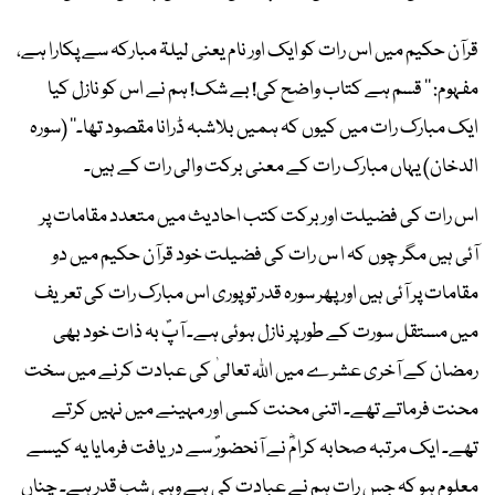
قرآن حکیم میں اس رات کو ایک اور نام یعنی لیلۃ مبارکہ سے پکارا ہے،
مفہوم: ’’ قسم ہے کتاب واضح کی! بے شک! ہم نے اس کو نازل کیا
ایک مبارک رات میں کیوں کہ ہمیں بلاشبہ ڈرانا مقصود تھا۔‘‘ (سورہ
الدخان) یہاں مبارک رات کے معنی برکت والی رات کے ہیں۔
اس رات کی فضیلت اور برکت کتب احادیث میں متعدد مقامات پر
آئی ہیں مگر چوں کہ ا س رات کی فضیلت خود قرآن حکیم میں دو
مقامات پر آئی ہیں اور پھر سورہ قدر تو پوری اس مبارک رات کی تعریف
میں مستقل سورت کے طور پر نازل ہوئی ہے۔ آپؐ بہ ذات خود بھی
رمضان کے آخری عشرے میں اﷲ تعالیٰ کی عبادت کرنے میں سخت
محنت فرماتے تھے۔ اتنی محنت کسی اور مہینے میں نہیں کرتے
تھے۔ ایک مرتبہ صحابہ کرامؓ نے آنحضورؐ سے دریافت فرمایا یہ کیسے
معلوم ہو کہ جس رات ہم نے عبادت کی ہے وہی شب قدر ہے۔ چناں