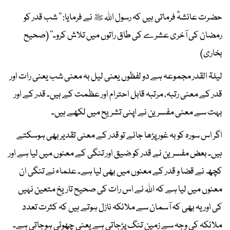
حضرت عائشہؓ فرماتی ہیں کہ رسول اﷲ ﷺ نے فرمایا: ’’ شب قدر کو
رمضان کی آخری عشرے کی طاق راتوں میں تلاش کرو۔‘‘ (صحیح
بخاری)
لیلۃ القدر مجموعہ ہے دو لفظوں یعنی لیل بہ معنی شب یعنی رات اور
قدر کے معنی رتبہ، مرتبہ قابل احترام اور عظمت کے ہیں۔ قدر کے اور
بہت سے معنی مفسرین نے اپنی تشریح میں لکھے ہیں۔
اگر اس سورہ کو بہ غور پڑھا جائے تو قدر کے معنی تقدیر بھی ہوسکتے
ہیں۔ بعض مفسرین نے قدر کو ضیق اور تنگی کے معنوں میں لیا ہے اور
کچھ نے قضا و قدر کے معنوں میں بھی لیا ہے۔ علماء نے تنگی ان
معنوں میں لیا ہے کہ اﷲ نے اس رات کی صحیح تاریخ متعین نہیں
کی اور یہ بھی کہ آسمان سے ملائکہ نازل ہوتے ہیں کہ کثرت تعدد
ملائکہ کی وجہ سے زمین تنگ پڑجاتی ہے یعنی چھوٹی ہوجاتی ہے۔