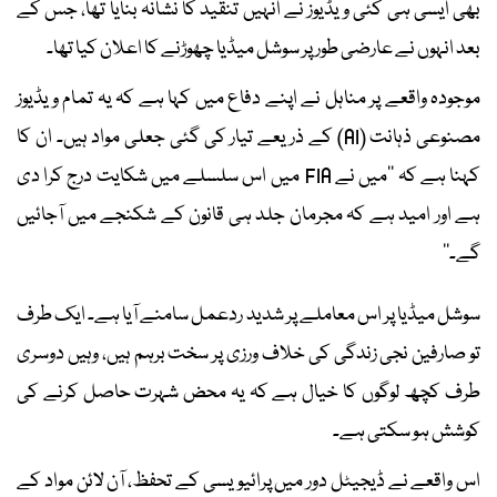
بھی ایسی ہی کئی ویڈیوز نے انہیں تنقید کا نشانہ بنایا تھا، جس کے
بعد انہوں نے عارضی طور پر سوشل میڈیا چھوڑنے کا اعلان کیا تھا۔
موجودہ واقعے پر مناہل نے اپنے دفاع میں کہا ہے کہ یہ تمام ویڈیوز
مصنوعی ذہانت (AI) کے ذریعے تیار کی گئی جعلی مواد ہیں۔ ان کا
کہنا ہے کہ ’’میں نے FIA میں اس سلسلے میں شکایت درج کرا دی
ہے اور امید ہے کہ مجرمان جلد ہی قانون کے شکنجے میں آجائیں
گے۔‘‘
سوشل میڈیا پر اس معاملے پر شدید ردعمل سامنے آیا ہے۔ ایک طرف
تو صارفین نجی زندگی کی خلاف ورزی پر سخت برہم ہیں، وہیں دوسری
طرف کچھ لوگوں کا خیال ہے کہ یہ محض شہرت حاصل کرنے کی
کوشش ہو سکتی ہے۔
اس واقعے نے ڈیجیٹل دور میں پرائیویسی کے تحفظ، آن لائن مواد کے