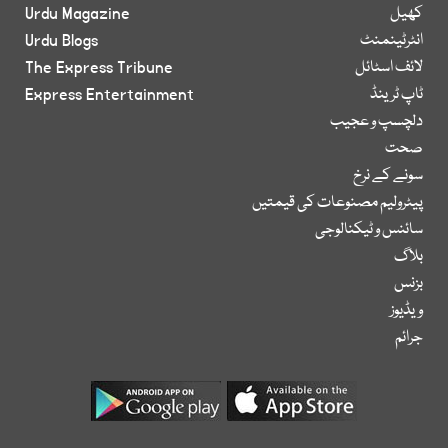
کھیل
Urdu Magazine
انٹرٹینمنٹ
Urdu Blogs
لائف اسٹائل
The Express Tribune
ٹاپ ٹرینڈ
Express Entertainment
دلچسپ و عجیب
صحت
سونے کے نرخ
پیٹرولیم مصنوعات کی قیمتیں
سائنس و ٹیکنالوجی
بلاگ
بزنس
ویڈیوز
جرائم