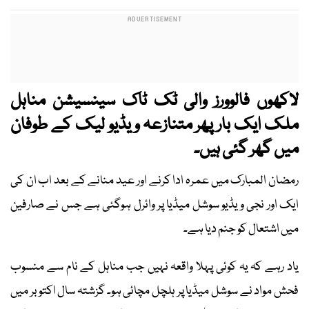
لاکھوں فالوورز والی ٹک ٹاک سینسیشن مناہل
ملک ایک بار پھر متنازعہ ویڈیو لیک کے طوفان
میں گھر گئی ہیں۔
رمضان المبارک میں عمرہ ادا کرنے اور عید منانے کے بعد اب ان کی
ایک اور نجی ویڈیو سوشل میڈیا پر وائرل ہوگئی ہے جس نے صارفین
میں اشتعال کو جنم دیا ہے۔
یاد رہے کہ یہ کوئی پہلا واقعہ نہیں جب مناہل کے نام سے منسوب
فحش مواد نے سوشل میڈیا پر ہلچل مچائی ہو۔ گزشتہ سال اکتوبر میں