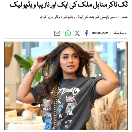
ٹک ٹاکر مناہل ملک کی ایک اور نازیبا ویڈیو لیک
عمرے سے واپسی کے بعد نئی لیک ویڈیو نے طوفان برپا کردیا
ویب ڈیسک
April 02, 2025