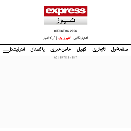
AUGUST 04, 2026
اشتہار لگائیں |
لائیو ٹی وی
| آج کا اخبار
صفحۂ اول
تازہ ترین
کھیل
خاص خبریں
پاکستان
انٹر نیشنل
ٹا