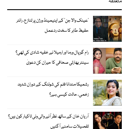
متعلقہ
’عینک والا جن‘ کے اینیمیٹڈ ورژن پر تنازع، رائٹر
حفیظ طاہر کا سخت ردعمل
رام گوپال ورما اور ارمیلا نے خفیہ شادی کی تھی؟
سینئر بھارتی صحافی کا حیران کن دعویٰ
رشمیکا مندانا فلم کی شوٹنگ کے دوران شدید
زخمی، حالت کیسی ہے؟
آریان خان کے ساتھ نظر آنے والی ونی تاکیار کون ہیں؟
تفصیلات سامنے آگئیں