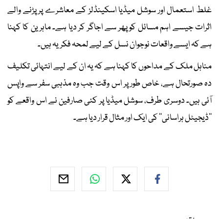
غلط استعمال اور سوشل میڈیا اسکینڈلز کے معاشرے پر پڑنے والے
اثرات جیسے اہم مسائل کو پھر سے اجاگر کر دیا ہے۔ ماہرین کا کہنا
ہے کہ ایسے واقعات نوجوان نسل کے لیے لمحہ فکریہ ہیں۔
مناہل ملک کے مداحوں کا کہنا ہے کہ یہ ان کے لیے انتہائی تکلیف
دہ صورتحال ہے، خاص طور پر اس وقت جب وہ مذہبی سفر سے واپس
آئی ہیں۔ دوسری طرف، سوشل میڈیا پر کئی صارفین نے اس واقعے کو
’’ڈیجیٹل ہراسانی‘‘ کی ایک اور مثال قرار دیا ہے۔