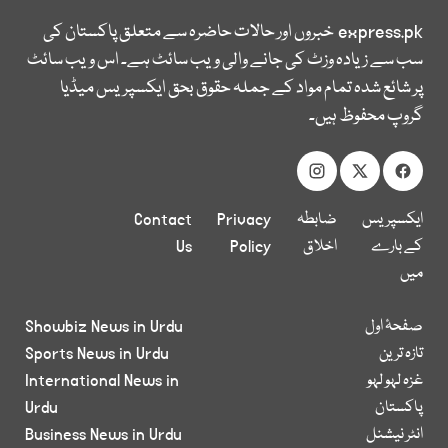
express.pk
خبروں اور حالات حاضرہ سے متعلق پاکستان کی
سب سے زیادہ وزٹ کی جانے والی ویب سائٹ ہے۔ اس ویب سائٹ
پر شائع شدہ تمام مواد کے جملہ حقوق بحق ایکسپریس میڈیا
گروپ محفوظ ہیں۔
ایکسپریس
ضابطہ
Privacy
Contact
کے بارے
اخلاق
Policy
Us
میں
صفحۂ اول
Showbiz News in Urdu
تازہ ترین
Sports News in Urdu
غزہ لہو لہو
International News in
پاکستان
Urdu
انٹر نیشنل
Business News in Urdu