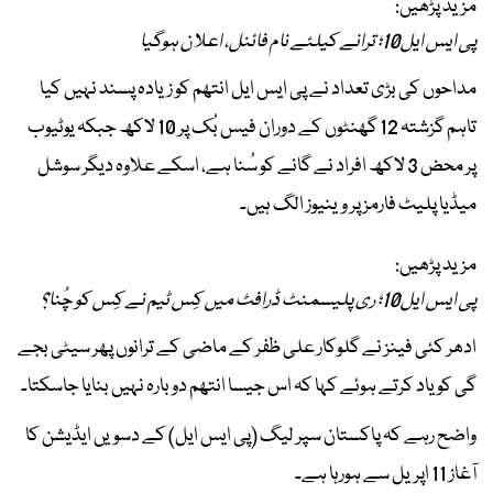
مزید پڑھیں:
پی ایس ایل10؛ ترانے کیلئے نام فائنل، اعلان ہوگیا
مداحوں کی بڑی تعداد نے پی ایس ایل انتھم کو زیادہ پسند نہیں کیا
تاہم گزشتہ 12 گھنٹوں کے دوران فیس بُک پر 10 لاکھ جبکہ یوٹیوب
پر محض 3 لاکھ افراد نے گانے کو سُنا ہے، اسکے علاوہ دیگر سوشل
میڈیا پلیٹ فارمز پر وینیوز الگ ہیں۔
مزید پڑھیں:
پی ایس ایل10؛ ری پلیسمنٹ ڈرافٹ میں کِس ٹیم نے کِس کو چُنا؟
ادھر کئی فینز نے گلوکار علی ظفر کے ماضی کے ترانوں پھر سیٹی بجے
گی کو یاد کرتے ہوئے کہا کہ اس جیسا انتھم دوبارہ نہیں بنایا جاسکتا۔
واضح رہے کہ پاکستان سپر لیگ (پی ایس ایل) کے دسویں ایڈیشن کا
آغاز 11 اپریل سے ہورہا ہے۔