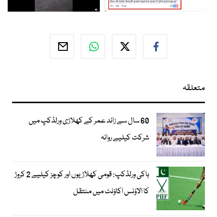
متعلقہ
60 سال سے زائد عمر کے کھلاڑی ورلڈکپ میں
شرکت کیلیے روانہ
ہاکی ورلڈکپ: قومی کھلاڑیوں اور کوچز کیلیے 2 کروڑ
کا الاؤنس اکاؤنٹ میں منتقل