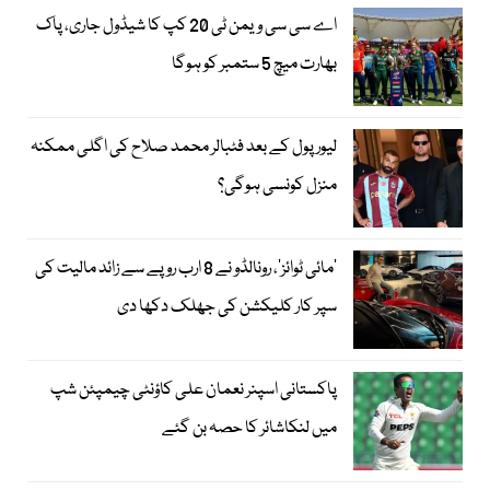
اے سی سی ویمن ٹی 20 کپ کا شیڈول جاری، پاک
بھارت میچ 5 ستمبر کو ہوگا
لیور پول کے بعد فٹبالر محمد صلاح کی اگلی ممکنہ
منزل کونسی ہوگی؟
’مائی ٹوائز‘، رونالڈو نے 8 ارب روپے سے زائد مالیت کی
سپر کار کلیکشن کی جھلک دکھا دی
پاکستانی اسپنر نعمان علی کاؤنٹی چیمپئن شپ
میں لنکاشائر کا حصہ بن گئے