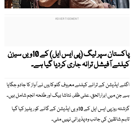
پاکستان سپر لیگ (پی ایس ایل) کے 10ویں سیزن
کیلئے آفیشل ترانہ جاری کردیا گیا ہے۔
اگلے ایڈیشن کے ترانے کیلئے معروف گلوکاروں نے آواز کا جادو جگایا
ہے جن میں ابرارالحق، علی ظفر، نتاشا بیگ اور طلحہ انجم شامل ہیں۔
گزشتہ روز پی ایس ایل کے 10ویں ایڈیشن کے گانے کو ریلیز کیا گیا
تاہم شائقین کی جانب وہ پذیرائی نہیں ملی۔