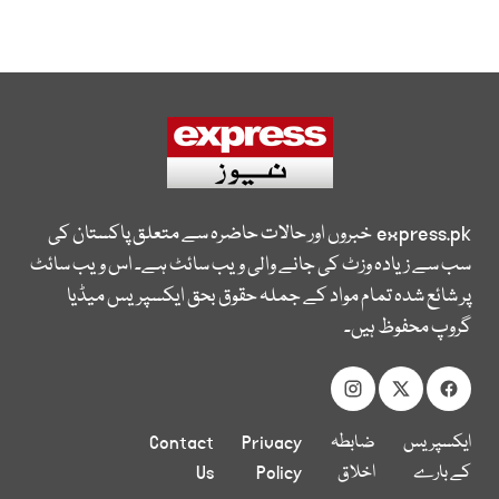
express.pk
خبروں اور حالات حاضرہ سے متعلق پاکستان کی
سب سے زیادہ وزٹ کی جانے والی ویب سائٹ ہے۔ اس ویب سائٹ
پر شائع شدہ تمام مواد کے جملہ حقوق بحق ایکسپریس میڈیا
گروپ محفوظ ہیں۔
ایکسپریس
ضابطہ
Privacy
Contact
کے بارے
اخلاق
Policy
Us