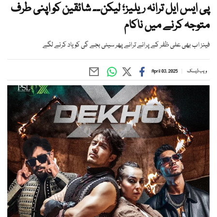
پی ایس ایل ترانہ ریلیز؛ لیکن۔۔ شائقین کو اپنی طرف
متوجہ کرنے میں ناکام
فینز اب بھی علی ظفر کے پرانے ترانے پھر سیٹی بجے گی کو یاد کرنے لگے
ویب ڈیسک
April 03, 2025