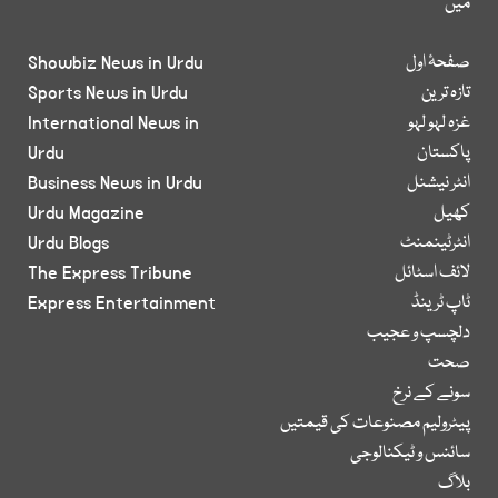
میں
صفحۂ اول
Showbiz News in Urdu
تازہ ترین
Sports News in Urdu
غزہ لہو لہو
International News in
پاکستان
Urdu
انٹر نیشنل
Business News in Urdu
کھیل
Urdu Magazine
انٹرٹینمنٹ
Urdu Blogs
لائف اسٹائل
The Express Tribune
ٹاپ ٹرینڈ
Express Entertainment
دلچسپ و عجیب
صحت
سونے کے نرخ
پیٹرولیم مصنوعات کی قیمتیں
سائنس و ٹیکنالوجی
بلاگ