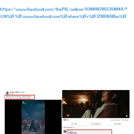
https://www.facebook.com/thePSL/videos/9380987855350849/?
tps%3A%2F%2Fwww.facebook.com%2Fshare%2Fr%2F1ZQRQ6GRbv%2F