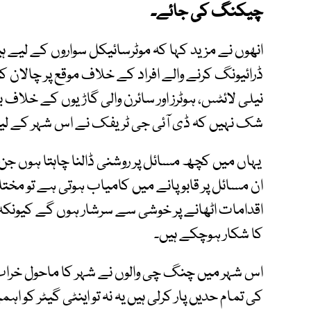
چیکنگ کی جائے۔
انھوں نے مزید کہا کہ موٹرسائیکل سواروں کے لیے ہی
ڈرائیونگ کرنے والے افراد کے خلاف موقع پر چالان 
نیلی لائٹس، ہوٹرز اور سائرن والی گاڑیوں کے خلاف ب
شک نہیں کہ ڈی آئی جی ٹریفک نے اس شہر کے لیے
یہاں میں کچھ مسائل پر روشنی ڈالنا چاہتا ہوں ج
ان مسائل پر قابو پانے میں کامیاب ہوتی ہے تو مخ
اقدامات اٹھانے پر خوشی سے سرشار ہوں گے کیونکہ
کا شکار ہوچکے ہیں۔
اس شہر میں چنگ چی والوں نے شہر کا ماحول خراب ک