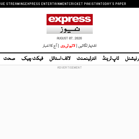
IVE STREAMING
EXPRESS ENTERTAINMENT
CRICKET PAKISTAN
TODAY'S PAPER
AUGUST 07, 2026
اشتہار لگائیں |
لائیو ٹی وی
| آج کا اخبار
ر نیشنل
ٹاپ ٹرینڈ
انٹرٹینمنٹ
لائف اسٹائل
فیکٹ چیک
صحت