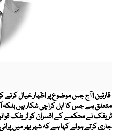
قارئین ! آج جس موضوع پر اظہار خیال کرنے
متعلق ہے جس کا اہل کراچی شکار ہیں بلکہ 
ٹریفک نے محکمے کے افسران کو ٹریفک قوانی
جاری کرتے ہوئے کہا ہے کہ شہر بھر میں پرانی