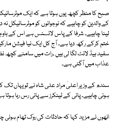
صبح کا منظر کچھ یوں ہوتا ہے کہ ایک موٹرسائیکل
کے والدین کو چاہیے کہ نوجوانوں کو موٹرسائیکل ن
لینا چاہیے۔ شرفا کے پاس لائسنس ہے اس کے باوجو
ختم کرکے رکھ دیا ہے۔ آج کل ایک نیا فیشن مارکیٹ
سفید ہیڈ لائٹ لگا لی ہیں ،رات میں سامنے کچھ نظ
عذاب میں آگئی ہے۔
ہونی چاہیے۔ پانی کے ٹینکرز سے پانی رس رہا ہوتا
انھوں نے مزید کہا کہ حادثات کی روک تھام ہونی چا