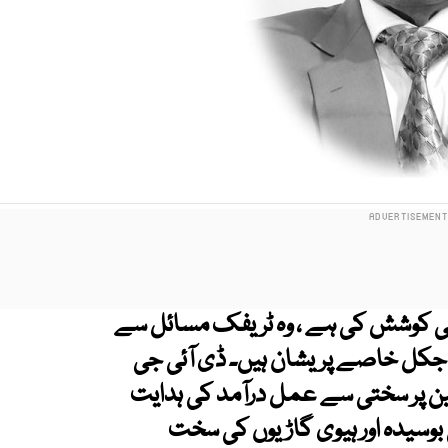
 کی کوشش کی ہے ، وہ ٹریفک مسائل سے
آجکل خاصے پریشان ہیں۔ ڈی آئی جی
ن پر سختی سے عمل درآمد کی ہدایت
 بوسیدہ اور ہیوی گاڑیوں کی سخت