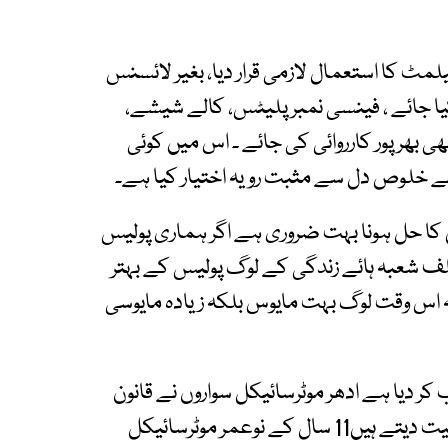
لمٹ کا استعمال لازمی قرار دیا، بغیر لائسنس
کیا جائے ، فینسی نمبر پلیٹس، کالے شیشے،
ھی بھرپور کارروائی کی جائے ۔ اس میں کوئی
 خلوص دل سے مثبت رویہ اختیار کیا ہے۔
ن کا حل ہونا بہت ضروری ہے اگر ہماری پولیس
تلف شعبہ ہائے زندگی کے لوگ پولیس کے بہتر
 اس وقت لوگ بہت مایوس بلکہ زیادہ مایوسی
ر دیا ہے ادھر موٹرسائیکل سواروں نے قانون
کی تمام حدیں پار کرلی ہیں یہ نہ تو اینٹی گیٹر کو اہمیت دیتے ہیں11 سال کے نوعمر موٹرسائیکل