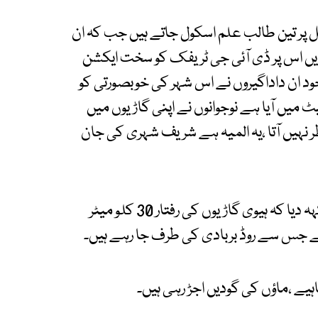
 پر تین طالب علم اسکول جاتے ہیں جب کہ ان
ہ دیں اس پر ڈی آئی جی ٹریفک کو سخت ایکشن
د ان داداگیروں نے اس شہر کی خوبصورتی کو
 میں آیا ہے نوجوانوں نے اپنی گاڑیوں میں
ر نہیں آتا ،یہ المیہ ہے شریف شہری کی جان
سندھ کے وزیر اعلیٰ مراد علی شاہ نے تو یہاں تک کہہ دیا کہ ہیوی گاڑیوں کی رفتار 30 کلو میٹر
 ہے جس سے روڈ بربادی کی طرف جا رہے ہیں۔
ہیے ،ماؤں کی گودیں اجڑ رہی ہیں۔