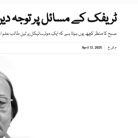
ٹریفک کے مسائل پر توجہ دی
صبح کا منظر کچھ یوں ہوتا ہے کہ ایک موٹرسائیکل پر تین طالب علم ا
م ش خ
April 13, 2025