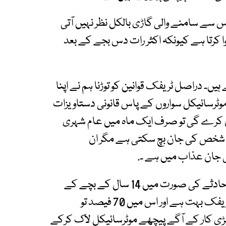
س سے سامنے والی گاڑی بالکل نظر نہیں آتی
وا کرتا ہے کیونکہ اکثر رات دس بجے کے بعد
۔ دراصل ٹریفک قوانین کو توڑنا ہم نے اپنا
ے۔میں پھر یہی کہوں گا کہ 70 فیصد موٹرسائیکل سواروں کے پاس قانونی دستاویزات
کرے گی تو صرف ایک ماہ میں عام شہری
ک شخص کی جان بچ سکتی ہے مگر ان
 جان عذاب میں ہے ۔.
14 سال کے نوعمر موٹر سائیکل چلاتے پھر رہے ہیں حادثے کی صورت میں 14 سال کے بچے کے
خلاف کیا قانونی کارروائی ہوگی ؟کیونکہ شہر میں ٹریفک بہت ہے اور اس میں 70 فیصد تو
ڑی کار کے آگے پیچھے موٹرسائیکل لاک کرکے