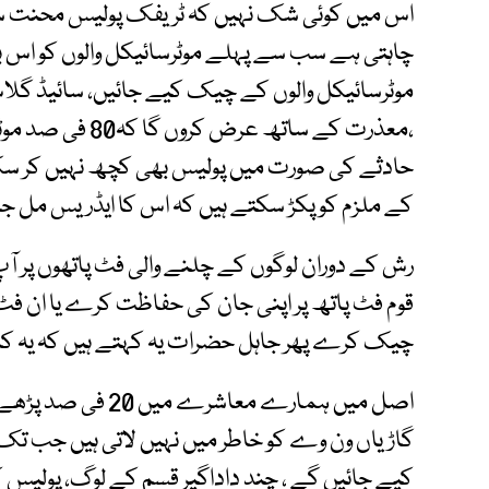
اس میں کوئی شک نہیں کہ ٹریفک پولیس محنت سے 
چاہتی ہے سب سے پہلے موٹرسائیکل والوں کو اس بات ک
موٹرسائیکل والوں کے چیک کیے جائیں، سائیڈ گلاس
،معذرت کے ساتھ عر
حادثے کی صورت میں پولیس بھی کچھ نہیں کر سک
کے ملزم کو پکڑ سکتے ہیں کہ اس کا ایڈریس مل جا
رش کے دوران لوگوں کے چلنے والی فٹ پاتھوں پر آپ ک
قوم فٹ پاتھ پر اپنی جان کی حفاظت کرے یا ان فٹ پ
چیک کرے پھر جاہل حضرات یہ کہتے ہیں کہ یہ کام 
اصل میں ہمارے معاش
گاڑیاں ون وے کو خاطر میں نہیں لاتی ہیں جب ت
کیے جائیں گے ، چند داداگیر قسم کے لوگ، پولیس کی