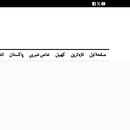
صفحۂ اول
تازہ ترین
کھیل
خاص خبریں
پاکستان
انٹ