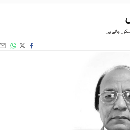
ں
سکول جاتے ہیں