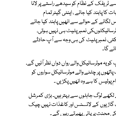
ٹریفک کے نظام کو سیدھے راستے پر لانا
ا پابند کیا جائے ، اینٹی گیٹر تمام
 لگانے کے حوالے سے انھیں پابند کیا جائے
ض کروں گا کہ80 فی صد موٹرسائیکلوںکی نمبر پلیٹ ہی نہیں ہوتی،
تی، نمبر پلیٹ کی ہی وجہ سے آپ حادثے
ئے گا۔
و یہ موٹرسائیکل والے رواں دواں نظر آئیں گے،
اتھوں پر چلنے والے موٹرسائیکل سواروں کو
پولیس کا ہے وہ انھیں پکڑیں ۔
رے میں 20 فی صد پڑھے لکھے لوگ جاہلوں سے بہتر ہیں۔ بڑی کمرشل
ک گاڑیوں کے لائسنس اور کاغذات نہیں چیک
 محنت پر پانی پھیرتے رہیں گے ۔