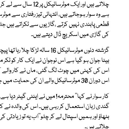
ہے وہ سوار ہوجاتے ہیں، انتہائی تیز رفتاری سے موٹ
کی گاڑی میں اسکریچ ڈال دیتے ہیں۔
گزشتہ دنوں موٹرسائیکل 16 سالہ لڑ
بیٹا جوان ہو گیا ہے اس نوجوان نے ایک کار کو ٹکر
اس کی کہنی میں چوٹ لگ گئی، ماں نے کار والے کو پ
اس دوران 30 موٹرسائیکل والے ان کی حمایت میں جمع ہو گئے۔
کار سوار نے کہا’’ محترمہ! میں نے اینٹی گیٹر دیا
گندی زبان استعمال کر رہی ہیں۔ اس کی والدہ نے کہ
بٹھاؤ اور ہمیں اسپتال لے کر چلو‘‘اب یہ تو زیادتی
چلاتے ہیں۔