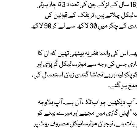
چلاتے ہیں اور ایک موٹرسائیکل پر 12 سال سے لے کر 16 سال کے لڑکے جن کی تعداد 3 تا چار ہوتی
رسائیکل چلاتے ہیں، ٹریفک کے قوانین کی
قطعی پابندی نہیں کرتے ،گاڑیوں سے ٹکراتے ہیں جلدی کے چکر میں 30 لاکھ سے لے کر 90 لاکھ
کا چلا رہا تھا پیچھے اس کی والدہ فخریہ بیٹھی تھیں کہ ان کا
 ماری جس کی وجہ سے موٹرسائیکل گر پڑی اور
کڑ لیا اور بے تحاشا گندی زبان استعمال کی،
 ہے۔ آپ دیکھیں جو اب تک آن ہے۔ آپ بلاوجہ
ا’’ اپنی گاڑی میں مجھے اور میرے بیٹے کو
 کی بات ہے، نوجوان موٹرسائیکل مصروف روٹ پر