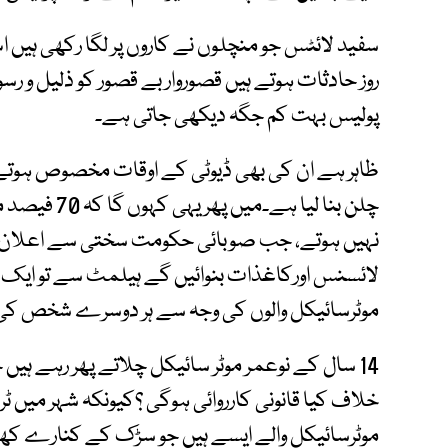
سفید لائٹس جو منچلوں نے کاروں پر لگا رکھی ہیں ا
روز حادثات ہوتے ہیں قصوروار بے قصور کو ذلیل و رس
پولیس بہت کم جگہ دیکھی جاتی ہے۔
ظاہر ہے ان کی بھی ڈیوٹی کے اوقات مخصوص ہوتے ہیں
چلن بنا لیا ہ
نہیں ہوتے، جب صوبائی حکومت سختی سے اعلان 
لائسنس اورکاغذات بنوائیں گے ہیلمٹ سے تو ای
موٹرسائیکل والوں کی وجہ سے ہر دوسرے شخص کی
موٹرسائیکل والے ایسے ہیں جو سڑک کے کنارے کھ