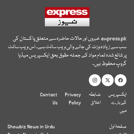
express.pk
خبروں اور حالات حاضرہ سے متعلق پاکستان کی
سب سے زیادہ وزٹ کی جانے والی ویب سائٹ ہے۔ اس ویب سائٹ
پر شائع شدہ تمام مواد کے جملہ حقوق بحق ایکسپریس میڈیا
گروپ محفوظ ہیں۔
ایکسپریس
ضابطہ
Privacy
Contact
کے بارے
اخلاق
Policy
Us
میں
صفحۂ اول
Showbiz News in Urdu