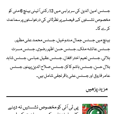
جسٹس امین الدین کی سربراہی میں 13 رکنی آئینی بینچ 6 مئی کو
مخصوص نشستوں کے فیصلے پر نظرثانی کی درخواستوں پر سماعت
کرے گا۔
بینچ میں جسٹس جمال مندوخیل، جسٹس محمد علی مظہر،
جسٹس عائشہ ملک، جسٹس حسن اظہر رضوی، جسٹس مسرت
ہلالی، جسٹس نعیم اختر افغان، جسٹس عقیل عباسی، جسٹس شاہد
بلال حسن، جسٹس ہاشم کاکڑ، جسٹس صلاح الدین پہنور، جسٹس
عامر فاروق اور جسٹس علی باقر نجفی شامل ہیں۔
مزید پڑھیں
پی ٹی آئی کو مخصوص نشستیں نہ دینے