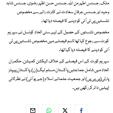
ملک، جسٹس اطہر من اللہ، جسٹس حسن اظہر رضوی، جسٹس شاہد
وحید اور جسٹس عرفان سعادت نے کثرت رائے سے مخصوص
نشستیں پی ٹی آئی کو دینے کا فیصلہ دیا تھا۔
مخصوص نشستوں کے حصول کے لیے سنی اتحاد کونسل نے سپریم
کورٹ سے رجوع کیا تھا تاہم فیصلے میں مخصوص نشستیں پی ٹی
آئی کو دینے کا فیصلہ دیا گیا تھا۔
سپریم کورٹ کے اس فیصلے کے خلاف الیکشن کمیشن، حکمران
اتحاد میں شامل جماعتیں پاکستان مسلم لیگ(ن)، پاکستان پیپلز
پارٹی(پی پی پی) اور جمعیت علمائے اسلام (جے یو آئی) نے نظر ثانی
اپیلیں دائر کر رکھی ہیں۔