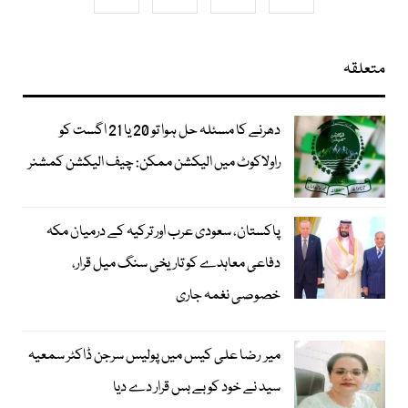
متعلقہ
دھرنے کا مسئلہ حل ہوا تو 20 یا 21 اگست کو
راولاکوٹ میں الیکشن ممکن: چیف الیکشن کمشنر
پاکستان، سعودی عرب اور ترکیہ کے درمیان مکہ
دفاعی معاہدے کو تاریخی سنگ میل قرار،
خصوصی نغمہ جاری
میر رضا علی کیس میں پولیس سرجن ڈاکٹر سمعیہ
سید نے خود کو بے بس قرار دے دیا