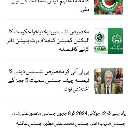
کا معاملہ؛ اہم کیس سماعت کے لیے
مقرر
مخصوص نشستیں؛ پختونخوا حکومت کا
الیکشن کمیشن کیخلاف رِٹ پٹیشن دائر
کرنے کافیصلہ
پی ٹی آئی کو مخصوص نشستیں دینے کا
فیصلہ چیف جسٹس سمیت 5 ججز کے
اختلافی نوٹ
یاد رہے کہ 12 جولائی 2024 کو 8 ججوں جسٹس منصور علی شاہ،
جسٹس منیب اختر، جسٹس محمد علی مظہر، جسٹس عائشہ