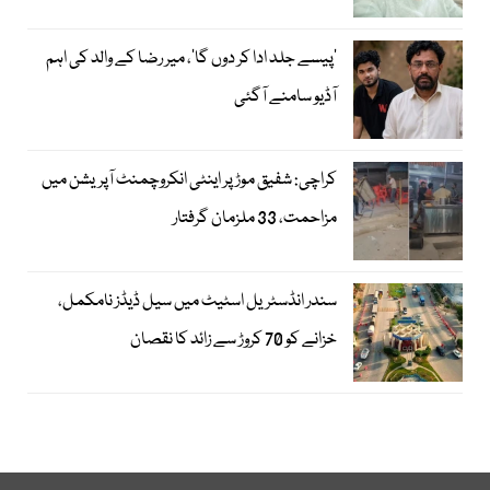
’پیسے جلد ادا کر دوں گا‘، میر رضا کے والد کی اہم
آڈیو سامنے آگئی
کراچی: شفیق موڑ پر اینٹی انکروچمنٹ آپریشن میں
مزاحمت، 33 ملزمان گرفتار
سندر انڈسٹریل اسٹیٹ میں سیل ڈیڈز نامکمل،
خزانے کو 70 کروڑ سے زائد کا نقصان