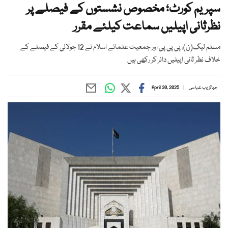
سپریم کورٹ؛ مخصوص نشستوں کے فیصلے پر
نظرثانی اپیلیں سماعت کیلئے مقرر
مسلم لیگ(ن)، پی پی پی اور جمعیت علمائے اسلام نے 12 جولائی کے فیصلے کے
خلاف نظر ثانی اپیلیں دائر کر رکھی ہیں
جہانزیب عباسی
April 30, 2025