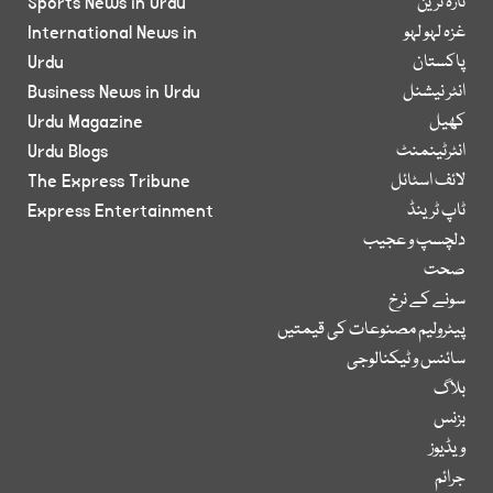
تازہ ترین
Sports News in Urdu
غزہ لہو لہو
International News in
پاکستان
Urdu
انٹر نیشنل
Business News in Urdu
کھیل
Urdu Magazine
انٹرٹینمنٹ
Urdu Blogs
لائف اسٹائل
The Express Tribune
ٹاپ ٹرینڈ
Express Entertainment
دلچسپ و عجیب
صحت
سونے کے نرخ
پیٹرولیم مصنوعات کی قیمتیں
سائنس و ٹیکنالوجی
بلاگ
بزنس
ویڈیوز
جرائم