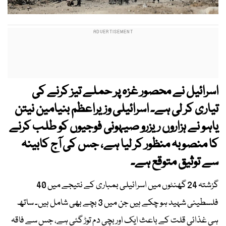
اسرائیل نے محصور غزہ پر حملے تیز کرنے کی
تیاری کر لی ہے۔ اسرائیلی وزیراعظم بنیامین نیتن
یاہو نے ہزاروں ریزرو صیہونی فوجیوں کو طلب کرنے
کا منصوبہ منظور کر لیا ہے، جس کی آج کابینہ
سے توثیق متوقع ہے۔
گزشتہ 24 گھنٹوں میں اسرائیلی بمباری کے نتیجے میں 40
فلسطینی شہید ہو چکے ہیں جن میں 3 بچے بھی شامل ہیں۔ ساتھ
ہی غذائی قلت کے باعث ایک اور بچی دم توڑ گئی ہے، جس سے فاقہ