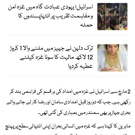
اسرائیل؛ یہودی عبادت گاہ میں غزہ امن
و مفاہمت تقریب پر انتہاپسندوں کا
حملہ
ترک دلہن نے جہیز میں ملنے والا 1 کروڑ
12 لاکھ مالیت کا سونا غزہ کیلئے
عطیہ کردیا
2 مارچ سے اسرائیل نے غزہ میں امداد کی ہر قسم کی فراہمی بند کر
رکھی ہے، جب کہ دو روز قبل امدادی سامان اور رضا کار لے جانے والے
بحری جہاز پر بھی سمندر میں بمباری کی گئی تھی۔
ماہرین کا کہنا ہے کہ غزہ میں انسانی بحران اپنی انتہائی سطح پر پہنچ