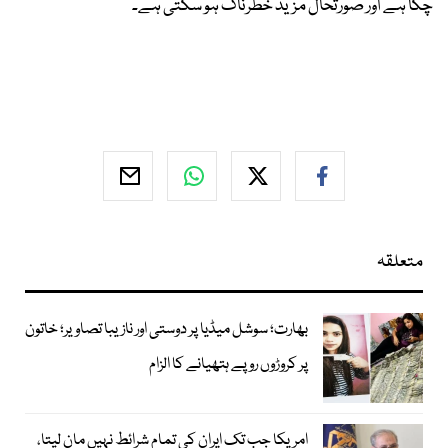
چکا ہے اور صورتحال مزید خطرناک ہو سکتی ہے۔
متعلقہ
بھارت؛ سوشل میڈیا پر دوستی اور نازیبا تصاویر؛ خاتون
پر کروڑوں روپے ہتھیانے کا الزام
امریکا جب تک ایران کی تمام شرائط نہیں مان لیتا،