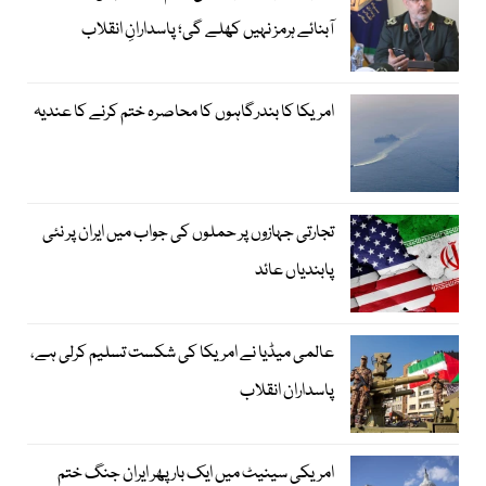
آبنائے ہرمز نہیں کھلے گی؛ پاسدارانِ انقلاب
امریکا کا بندرگاہوں کا محاصرہ ختم کرنے کا عندیہ
تجارتی جہازوں پر حملوں کی جواب میں ایران پر نئی
پابندیاں عائد
عالمی میڈیا نے امریکا کی شکست تسلیم کرلی ہے،
پاسداران انقلاب
امریکی سینیٹ میں ایک بار پھر ایران جنگ ختم