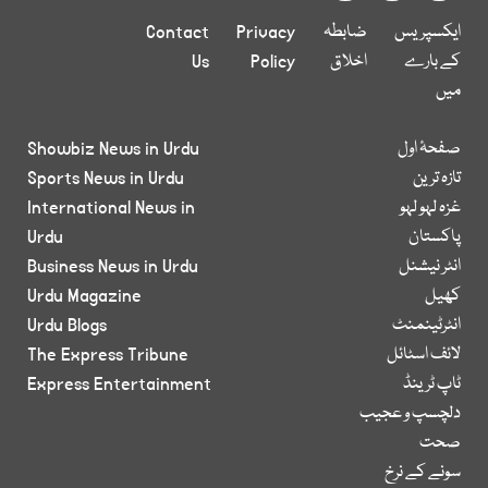
ایکسپریس
ضابطہ
Privacy
Contact
کے بارے
اخلاق
Policy
Us
میں
صفحۂ اول
Showbiz News in Urdu
تازہ ترین
Sports News in Urdu
غزہ لہو لہو
International News in
پاکستان
Urdu
انٹر نیشنل
Business News in Urdu
کھیل
Urdu Magazine
انٹرٹینمنٹ
Urdu Blogs
لائف اسٹائل
The Express Tribune
ٹاپ ٹرینڈ
Express Entertainment
دلچسپ و عجیب
صحت
سونے کے نرخ