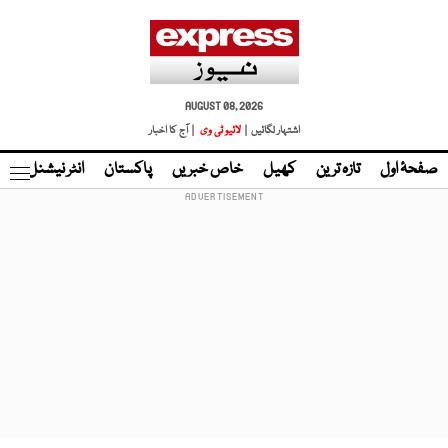
AUGUST 08, 2026
اشتہار لگائیں |
لائیو ٹی وی
| آج کا اخبار
صفحۂ اول
تازہ ترین
کھیل
خاص خبریں
پاکستان
انٹر نیشنل
ٹا