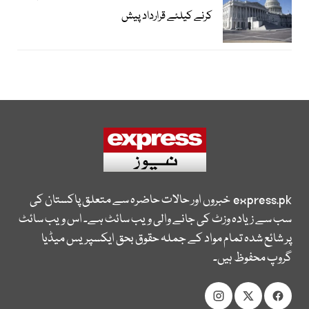
کرنے کیلئے قرارداد پیش
express.pk
خبروں اور حالات حاضرہ سے متعلق پاکستان کی
سب سے زیادہ وزٹ کی جانے والی ویب سائٹ ہے۔ اس ویب سائٹ
پر شائع شدہ تمام مواد کے جملہ حقوق بحق ایکسپریس میڈیا
گروپ محفوظ ہیں۔