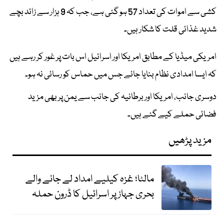
کشی سے اموات کی تعداد 57 ہو گئی ہے، جب کہ 9 ہزار سے زائد بچے
شدید غذائی قلت کا شکار ہیں۔
امریکی میڈیا کے مطابق امریکا اور اسرائیل اس بات پر غور کر رہے ہیں
کہ ایسا امدادی نظام بنایا جائے جس میں حماس کو رسائی نہ ہو۔
دوسری جانب، امریکا اور برطانیہ کی جانب سے یمن پر بھی مزید
فضائی حملے کیے گئے ہیں۔
مزید پڑھیں
مالٹا؛ غزہ کیلیے امداد لے جانے والے
بحری جہاز پر اسرائیل کا ڈرون حملہ