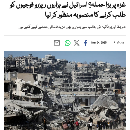
غزہ پر بڑا حملہ؟ اسرائیل نے ہزاروں ریزرو فوجیوں کو
طلب کرنے کا منصوبہ منظور کر لیا
امریکا اور برطانیہ کی جانب سے یمن پر بھی مزید فضائی حملے کیے گئے ہیں
ویب ڈیسک
May 04, 2025