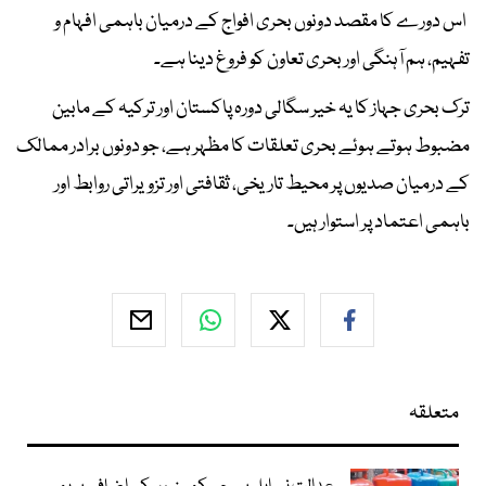
اس دورے کا مقصد دونوں بحری افواج کے درمیان باہمی افہام و
تفہیم، ہم آہنگی اور بحری تعاون کو فروغ دینا ہے۔
ترک بحری جہاز کا یہ خیر سگالی دورہ پاکستان اور ترکیہ کے مابین
مضبوط ہوتے ہوئے بحری تعلقات کا مظہر ہے، جو دونوں برادر ممالک
کے درمیان صدیوں پر محیط تاریخی، ثقافتی اور تزویراتی روابط اور
باہمی اعتماد پر استوار ہیں۔
متعلقہ