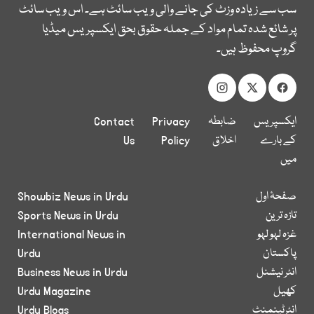
سب سے زیادہ وزٹ کی جانے والی ویب سائٹ ہے۔ اس ویب سائٹ
پر شائع شدہ تمام مواد کے جملہ حقوق بحق ایکسپریس میڈیا
گروپ محفوظ ہیں۔
ایکسپریس
ضابطہ
Privacy
Contact
کے بارے
اخلاق
Policy
Us
میں
صفحۂ اول
Showbiz News in Urdu
تازہ ترین
Sports News in Urdu
غزہ لہو لہو
International News in
پاکستان
Urdu
انٹر نیشنل
Business News in Urdu
کھیل
Urdu Magazine
انٹرٹینمنٹ
Urdu Blogs