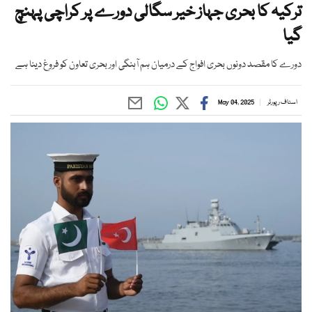
ترکیہ کا بحری جہاز خیر سگالی دورے پر کراچی پہنچ
گیا
دورے کا مقصد دونوں بحری افواج کے درمیان ہم آہنگی اور بحری تعاون کو فروغ دینا ہے
اسٹاف رپورٹر
May 04, 2025