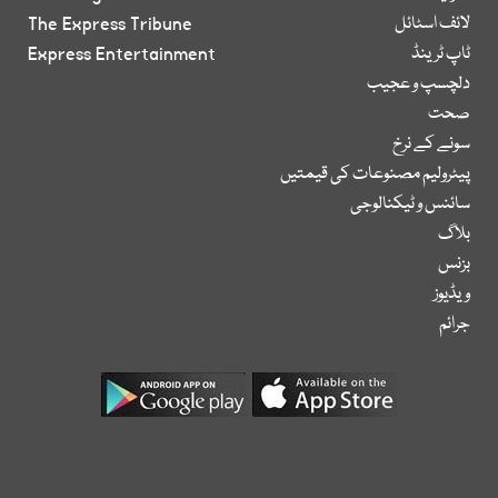
لائف اسٹائل
The Express Tribune
ٹاپ ٹرینڈ
Express Entertainment
دلچسپ و عجیب
صحت
سونے کے نرخ
پیٹرولیم مصنوعات کی قیمتیں
سائنس و ٹیکنالوجی
بلاگ
بزنس
ویڈیوز
جرائم