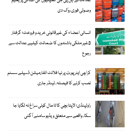
عدالت نے ایل پی جی کمپنیوں کی اضافی پریمیم
وصولی فوری روک دی
انسانی اعضاء کی غیرقانونی خرید و فروخت؛ گرفتار
3غیر ملکی باشندوں کا ضمانت کیلیے عدالت سے
رجوع
کراچی ایئرپورٹ پر نیا فلائٹ انفارمیشن ڈسپلے سسٹم
نصب کرنے کا فیصلہ، ٹینڈر جاری
راولپنڈی؛ لاپتا بچی کا تاحال کوئی سراغ نہ لگایا جا
سکا، واقعے سے متعلق ویڈیو سامنے آگئی