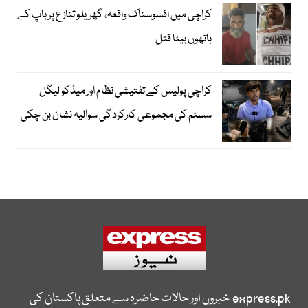
کراچی میں افسوسناک واقعہ، گھریلو تنازع پر باپ کے
ہاتھوں بیٹا قتل
کراچی پولیس کے تفتیشی نظام اور میڈکو لیگل
سسٹم کی مجموعی کارکردگی سوالیہ نشان بن چکی
express.pk
خبروں اور حالات حاضرہ سے متعلق پاکستان کی