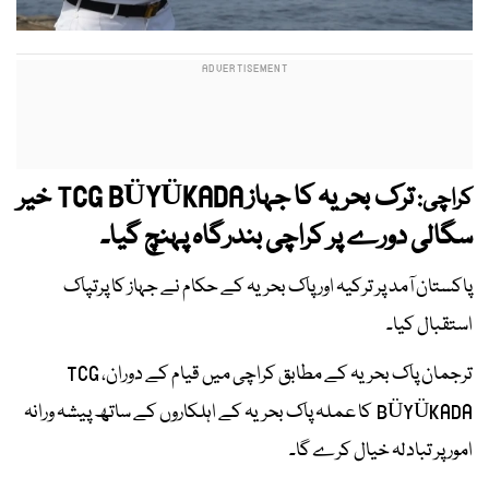
ترک بحریہ کا جہاز TCG BÜYÜKADA خیر
کراچی:
سگالی دورے پر کراچی بندرگاہ پہنچ گیا۔
پاکستان آمد پر ترکیہ اور پاک بحریہ کے حکام نے جہاز کا پرتپاک
استقبال کیا۔
ترجمان پاک بحریہ کے مطابق کراچی میں قیام کے دوران، TCG
BÜYÜKADA کا عملہ پاک بحریہ کے اہلکاروں کے ساتھ پیشہ ورانہ
امور پر تبادلہ خیال کرے گا۔