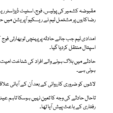
رضاکاروں پر مشتمل ٹیم نے ریسکیو آپریشن میں حص
امدادی ٹیم جب جائے حادثہ پر پہنچی تو بھارتی فوج
اسپتال منتقل کردیا گیا۔
حادثے میں ہلاک ہونے والے افراد کی شناخت امیت ک
ہوئی ہے۔
لاشوں کو ضروری کارروائی کے بعد اُن کے آبائی علاقے
تاحال حادثے کی وجہ کا تعین نہیں ہوسکا تاہم عینی 
رفتاری کے باعث پیش آیا تھا۔