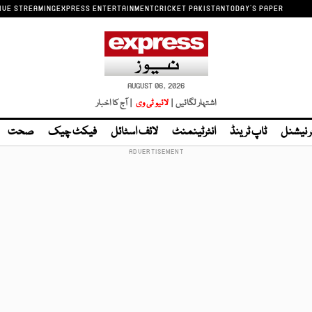
IVE STREAMING
EXPRESS ENTERTAINMENT
CRICKET PAKISTAN
TODAY'S PAPER
AUGUST 06, 2026
اشتہار لگائیں |
لائیو ٹی وی
| آج کا اخبار
ر نیشنل
ٹاپ ٹرینڈ
انٹرٹینمنٹ
لائف اسٹائل
فیکٹ چیک
صحت