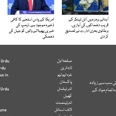
آبنائے ہرمز میں آئل ٹینکر کے
امریکا کے پاس اسلحے کا کافی
قریب دھماکوں کی آوازیں،
ذخیرہ موجود ہے، ٹرمپ کی
برطانوی بحری ادارے نے تصدیق
خبریں پھیلانے والوں کو جیل کی
کر دی
دھمکی
صفحۂ اول
 Urdu
تازہ ترین
rdu
غزہ لہو لہو
ws in
پاکستان
کی سب سے زیادہ
انٹر نیشنل
 Urdu
 تمام مواد کے
کھیل
انٹرٹینمنٹ
لائف اسٹائل
bune