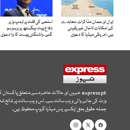
ایران اور عمان مذاکرات، معاہدے
اسلحے کی قلت پر ٹرمپ وزیر
کے امکانات تاحال غیر یقینی
دفاع پیٹ ہیگستھ پر برہم ہو
ہیں، امریکی میڈیا کا دعویٰ
گئے، واشنگٹن پوسٹ کا بڑا دعویٰ
express.pk
خبروں اور حالات حاضرہ سے متعلق پاکستان 
وزٹ کی جانے والی ویب سائٹ ہے۔ اس ویب سائٹ پر شائع شدہ
جملہ حقوق بحق ایکسپریس میڈیا گروپ محفوظ ہیں۔