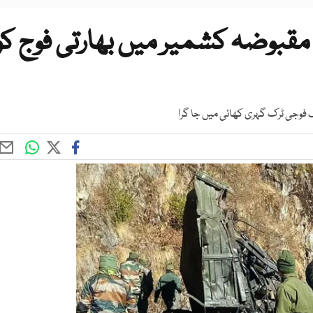
؟ مقبوضہ کشمیر میں بھارتی فوج کو
فوجی ٹرک گہری کھائی میں جا گرا