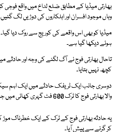
بھارتی میڈیا کے مطابق ضلع لداخ میں واقع فوجی
وہاں موجود افسران اور اہلکاروں کی دوڑیں لگ گئیں۔
میڈیا کو بھی اس واقعے کی کوریج سے روک دیا گیا۔
ہوئے دیکھا گیا ہے۔
تاحال بھارتی فوج نے آگ لگنے کی وجہ اور حادثے م
کچھ نہیں بتایا۔
دوسری جانب ایک ٹریفک حادثے میں ایک اہم سیک
والا بھارتی فوج کا ٹرک 600 فٹ گہری کھائی میں جا گرا۔
یہ حادثہ بھارتی فوج کے ٹرک کے ایک خطرناک مو
کر گرنے سے پیش آیا۔