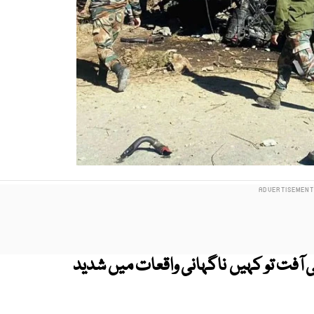
 آفت تو کہیں ناگہانی واقعات میں شدید