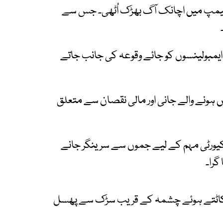
 کیمپ میں اچانک آگ بھڑک اُٹھی۔ جس سے
 ایمبولینسوں کو جائے وقوعہ کی جانب جاتے
یں ہونے والے جانی اور مالی نقصان سے متعلق
یورٹی مہم کے لیے جموں سے سرینگر جانے
ڑ کاٹتے ہوئے چشمہ کے قریب سڑک سے پھسل