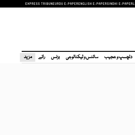
EXPRESS TRIBUNE
URDU E-PAPER
ENGLISH E-PAPER
SINDHI E-PAPER
L
دلچسپ و عجیب
سائنس و ٹیکنالوجی
بزنس
رائے
مزید