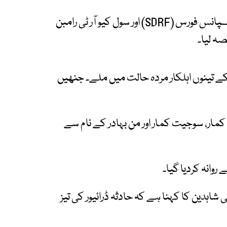
مقبوضہ کشمیر کی پولیس، فوج، اسٹیٹ ڈیزاسٹر ریسپانس فورس (SDRF) اور سول کیو آر ٹی رامبن
ہ لیا۔
 کے تینوں اہلکار مردہ حالت میں ملے۔ جنھیں
مار، سوجیت کمار اور من بہادر کے نام سے
 روانہ کردیا گیا۔
شاہدین کا کہنا ہے کہ حادثہ ڈرائیور کی تیز