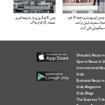
جرمن ایئرپورٹ پر دھماکا خیز
روس کا یوکرین پر بڑے پیمانے پر
مواد سمیت ڈرون برآمد،
حملہ، 17 افراد ہلاک
سیکیورٹی ہائی الرٹ
Showbiz News in
Sports News in U
International Ne
Urdu
Business News in
Urdu Magazine
Urdu Blogs
The Express Tri