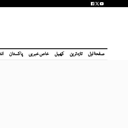
صفحۂ اول
تازہ ترین
کھیل
خاص خبریں
پاکستان
انٹ